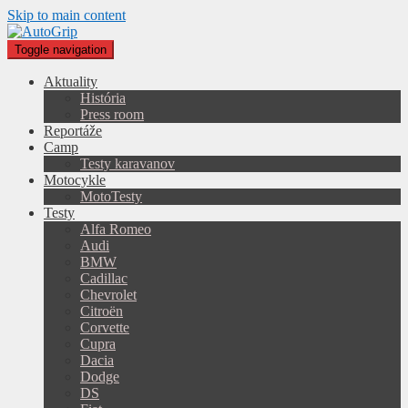
Skip to main content
Toggle navigation
Aktuality
História
Press room
Reportáže
Camp
Testy karavanov
Motocykle
MotoTesty
Testy
Alfa Romeo
Audi
BMW
Cadillac
Chevrolet
Citroën
Corvette
Cupra
Dacia
Dodge
DS