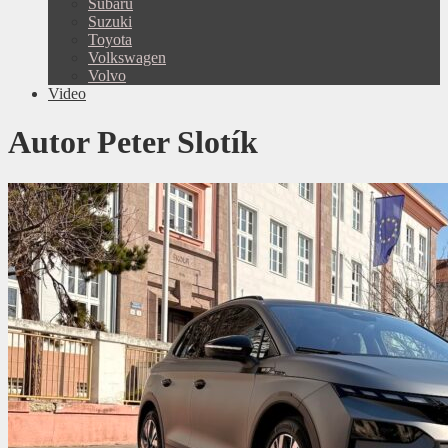
Subaru
Suzuki
Toyota
Volkswagen
Volvo
Video
Autor
Peter Slotík