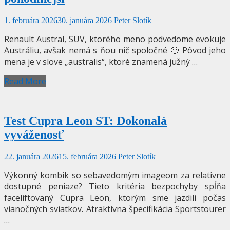
1. februára 2026
30. januára 2026
Peter Slotík
Renault Austral, SUV, ktorého meno podvedome evokuje
Austráliu, avšak nemá s ňou nič spoločné 🙂 Pôvod jeho
mena je v slove „australis“, ktoré znamená južný …
Read More
Test Cupra Leon ST: Dokonalá
vyváženosť
22. januára 2026
15. februára 2026
Peter Slotík
Výkonný kombík so sebavedomým imageom za relatívne
dostupné peniaze? Tieto kritéria bezpochyby spĺňa
faceliftovaný Cupra Leon, ktorým sme jazdili počas
vianočných sviatkov. Atraktívna špecifikácia Sportstourer
…