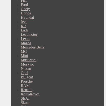
Fiat
Ford
Geely
Honda
Hyundai
Jeep
Kia
Lada
Leapmotor
Lexus
Mazda
Mercedes-Benz
MG
Mini
Mitsubishi
Moskvič
Nissan
Opel
Peugeot
Porsche
RAM
Renault
Rolls-Royce
SEAT
Škoda