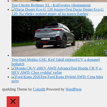
Test Citroën Berlingo XL : Kráľovstvo všestrannosti
Test Dacia Duster Eco-G
120: Na všetky svetové strany až ku koncu Európy
Test Opel Mokka GSE: Keď čakáš elektroSUV a dostaneš
hothatch
Test Honda CR-V e-
HEV AWD: Chce vydržať večne
Test Ford Kuga Hybrid AWD: Cena búra
mýty
sparkling Theme by
Colorlib
Powered by
WordPress