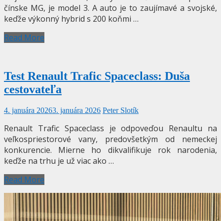
čínske MG, je model 3. A auto je to zaujímavé a svojské,
keďže výkonný hybrid s 200 koňmi …
Read More
Test Renault Trafic Spaceclass: Duša
cestovateľa
4. januára 2026
3. januára 2026
Peter Slotík
Renault Trafic Spaceclass je odpoveďou Renaultu na
veľkospriestorové vany, predovšetkým od nemeckej
konkurencie. Mierne ho dikvalifikuje rok narodenia,
keďže na trhu je už viac ako …
Read More