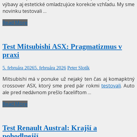
výbavy aj estetické omladzujúce korekcie vzhľadu. My sme
novinku testovali …
Read More
Test Mitsubishi ASX: Pragmatizmus v
praxi
5. februára 2026
5. februára 2026
Peter Slotík
Mitsubishi má v ponuke už nejaký ten čas aj komapktný
crossover ASX, ktorý sme pred pár rokmi
testovali
. Auto
ale pred nedávnom prešlo faceliftom …
Read More
Test Renault Austral: Krajší a
pohodlnejší