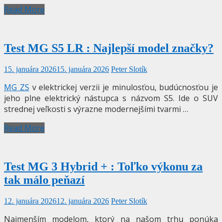
Read More
Test MG S5 LR : Najlepší model značky?
15. januára 2026
15. januára 2026
Peter Slotík
MG ZS
v elektrickej verzii je minulosťou, budúcnosťou je
jeho plne elektrický nástupca s názvom S5. Ide o SUV
strednej veľkosti s výrazne modernejšími tvarmi …
Read More
Test MG 3 Hybrid + : Toľko výkonu za
tak málo peňazí
12. januára 2026
12. januára 2026
Peter Slotík
Najmenším modelom, ktorý na našom trhu ponúka