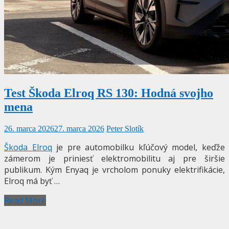
Test Škoda Elroq RS 130: Hodná svojho
mena
26. marca 2026
27. marca 2026
Peter Slotík
Škoda Elroq
je pre automobilku kľúčový model, keďže
zámerom je priniesť elektromobilitu aj pre širšie
publikum. Kým Enyaq je vrcholom ponuky elektrifikácie,
Elroq má byť …
Read More