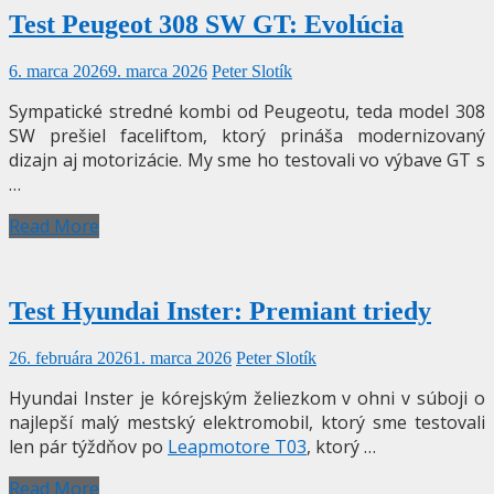
Test Peugeot 308 SW GT: Evolúcia
6. marca 2026
9. marca 2026
Peter Slotík
Sympatické stredné kombi od Peugeotu, teda model 308
SW prešiel faceliftom, ktorý prináša modernizovaný
dizajn aj motorizácie. My sme ho testovali vo výbave GT s
…
Read More
Test Hyundai Inster: Premiant triedy
26. februára 2026
1. marca 2026
Peter Slotík
Hyundai Inster je kórejským želiezkom v ohni v súboji o
najlepší malý mestský elektromobil, ktorý sme testovali
len pár týždňov po
Leapmotore T03
, ktorý …
Read More