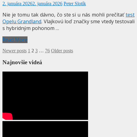
2. januára 2026
2. januára 2026
Peter Slotík
Nie je tomu tak dávno, čo ste si u nás mohli prečítať
test
Opelu Grandland
. Vlajkovú loď značky sme vtedy testovali
s hybridným pohonom …
Read More
Stránkovanie
Newer posts
1
2
3
…
76
Older posts
príspevkov
Najnovšie videá