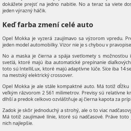
dokážete prejsť na jedno nabitie. No a teraz sa viete do
jeden výrazný háčik.
Keď farba zmení celé auto
Opel Mokka je vyzerá zaujímavo sa výzorom vpredu. Pr
jeden model automobilky. Vizor nie je s chybou v pravopise
No a maska je čierna a spája svetlomety s možnosťou in
svetlá, ktoré majú iba automatické prepínanie diaľkových
toto sú IntelliLux, ktoré majú adaptívne lúče. Síce iba 14 
na mestský elektrický crossover.
Opel Mokka je ale stále kompaktné auto. Má totiž dĺžku 
veľkým rázvorom 2 561 milimetrov. Previsy sú relatívne k
dlhší a predok celkovo ozvláštňuje aj čierna kapota za príp
Zadok je skôr jednoduchý a strohý, ale o to viac nadčasový
Má totiž zaujímavé línie, ktoré sú nadčasové. Práve toto
nich najlepšie.