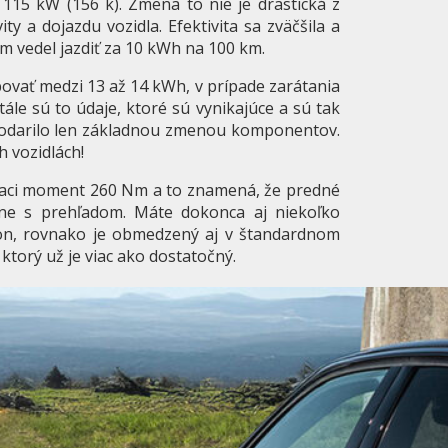
115 kW (156 k). Zmena to nie je drastická z
y a dojazdu vozidla. Efektivita sa zväčšila a
om vedel jazdiť za 10 kWh na 100 km.
ovať medzi 13 až 14 kWh, v prípade zarátania
ále sú to údaje, ktoré sú vynikajúce a sú tak
podarilo len základnou zmenou komponentov.
 vozidlách!
tiaci moment 260 Nm a to znamená, že predné
lne s prehľadom. Máte dokonca aj niekoľko
on, rovnako je obmedzený aj v štandardnom
ktorý už je viac ako dostatočný.