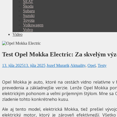
SEAT
Škoda
Subaru
Suzuki
Toyota
Volkswagen
Volvo
Video
Test Opel Mokka Electric: Za skvelým výz
13. júla 2025
13. júla 2025
Jozef Murarik
Aktuality
,
Opel
,
Testy
Opel Mokka je auto, ktoré na cestách vidno relatívne v
prevedenia a základnejšie verzie. Lenže Opel Mokka pon
elektrickým pohonom a veľmi príjemným štýlom. Mne sa Op
zladenie tohto konkrétneho kusu.
Ale aj tento model, elektrická Mokka, tiež prešiel vývo
elektrický motor, ktorý je zároveň efektívnejší. Všetk