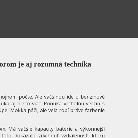
orom je aj rozumná technika
 hojnom počte. Ale väčšinou ide o benzínové
úka aj niečo viac. Ponúka vrcholnú verziu s
el Mokka páči, ale veľa robí práve farbenie
jom. Má väčšie kapacity batérie a výkonnejší
o toto dokázalo zdvihnúť vzdialenosť, ktorú