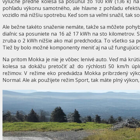
výlučne predné kolesá sa posunul zo 100 kW (136 k) na 
pohľadu výkonu samotného, ale hlavne z pohľadu efektivit
vozidlo má nižšiu spotrebu. Keď som sa veľmi snažil, tak s
Ale bežne takéto snaženie nemáte, takže sa môžete pohyb
diaľnic sa posuniete na 16 až 17 kWh na sto kilometrov. St
zruba o 2 kWh nižšie ako mal predchodca. To všetko sa 
Tiež by bolo možné komponenty meniť aj na už fungujúcich
Na pritom Mokka je nie je vôbec lenivé auto. Veď má krú
kolesa sa dokážu pretočiť až do rýchlosti 50 km/h úp
režimov. V režime eko predvádza Mokka pribrzdený výk
Normal. Ale ak použijete režim Sport, tak máte plný výkon, 