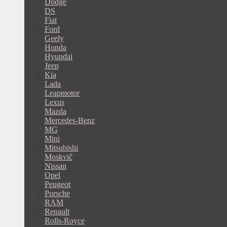
Dodge
DS
Fiat
Ford
Geely
Honda
Hyundai
Jeep
Kia
Lada
Leapmotor
Lexus
Mazda
Mercedes-Benz
MG
Mini
Mitsubishi
Moskvič
Nissan
Opel
Peugeot
Porsche
RAM
Renault
Rolls-Royce