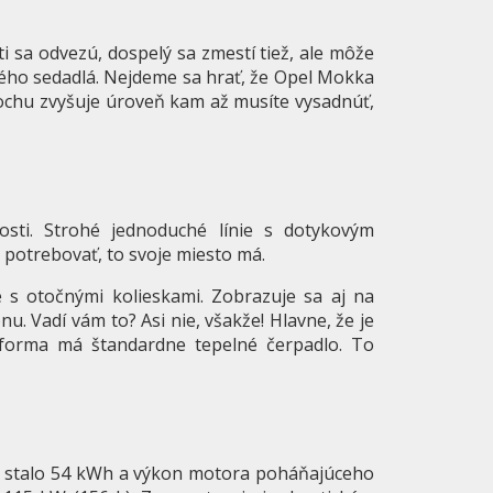
i sa odvezú, dospelý sa zmestí tiež, ale môže
ného sedadlá. Nejdeme sa hrať, že Opel Mokka
rochu zvyšuje úroveň kam až musíte vysadnúť,
osti. Strohé jednoduché línie s dotykovým
e potrebovať, to svoje miesto má.
 s otočnými kolieskami. Zobrazuje sa aj na
ónu. Vadí vám to? Asi nie, všakže! Hlavne, že je
latforma má štandardne tepelné čerpadlo. To
 stalo 54 kWh a výkon motora poháňajúceho