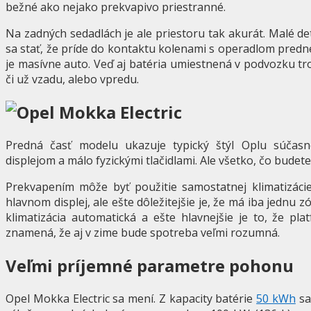
bežné ako nejako prekvapivo priestranné.
Na zadných sedadlách je ale priestoru tak akurát. Malé det
sa stať, že príde do kontaktu kolenami s operadlom pred
je masívne auto. Veď aj batéria umiestnená v podvozku t
či už vzadu, alebo vpredu.
Predná časť modelu ukazuje typický štýl Oplu súčasn
displejom a málo fyzickými tlačidlami. Ale všetko, čo budet
Prekvapením môže byť použitie samostatnej klimatizácie
hlavnom displej, ale ešte dôležitejšie je, že má iba jednu z
klimatizácia automatická a ešte hlavnejšie je to, že p
znamená, že aj v zime bude spotreba veľmi rozumná.
Veľmi príjemné parametre pohonu
Opel Mokka Electric sa mení. Z kapacity batérie
50 kWh
sa