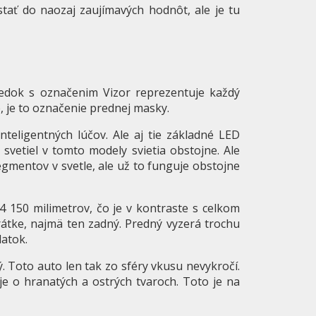
stať do naozaj zaujímavých hodnôt, ale je tu
edok s označenim Vizor reprezentuje každý
, je to označenie prednej masky.
teligentných lúčov. Ale aj tie základné LED
 svetiel v tomto modely svietia obstojne. Ale
segmentov v svetle, ale už to funguje obstojne
4 150 milimetrov, čo je v kontraste s celkom
rátke, najmä ten zadný. Predný vyzerá trochu
latok.
. Toto auto len tak zo sféry vkusu nevykročí.
 je o hranatých a ostrých tvaroch. Toto je na