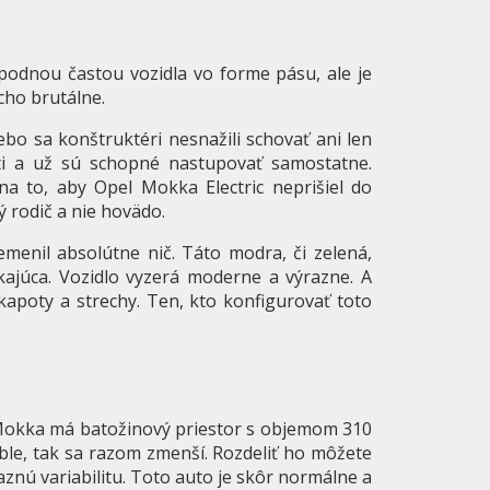
podnou častou vozidla vo forme pásu, ale je
cho brutálne.
ebo sa konštruktéri nesnažili schovať ani len
ti a už sú schopné nastupovať samostatne.
a to, aby Opel Mokka Electric neprišiel do
 rodič a nie hovädo.
menil absolútne nič. Táto modra, či zelená,
ikajúca. Vozidlo vyzerá moderne a výrazne. A
 kapoty a strechy. Ten, kto konfigurovať toto
 Mokka má batožinový priestor s objemom 310
áble, tak sa razom zmenší. Rozdeliť ho môžete
znú variabilitu. Toto auto je skôr normálne a