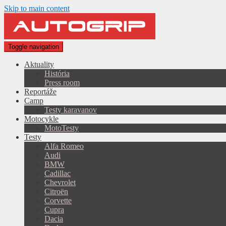
Skip to main content
Toggle navigation
Aktuality
História
Press room
Reportáže
Camp
Testy karavanov
Motocykle
MotoTesty
Testy
Alfa Romeo
Audi
BMW
Cadillac
Chevrolet
Citroën
Corvette
Cupra
Dacia