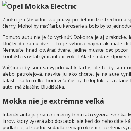
Zboku je ešte vidno zaujímavý predel medzi strechou a s
čierny. Mohol by mať farbu karosérie a bolo by to jednodu
Tomuto autu nie je čo vytknúť. Dokonca je aj praktické, l
kľučky do rámu dverí. To je výhoda najmä ak máte de
Nemusíte hneď otvárať dvere, jedine musíte dať pozor n
kontaktu s ostatnými autami vôkol. Ak ste teda zodpovedný
Väčšinou by som sa vyjadroval k farbe, ale tu by som ne
alebo petrolejová, nazvite ju ako chcete, je na aute vyn
takisto sa ku celku hodí veľa čiernych doplnkov, vrátane
auto, má Zlatého Bludištáka.
Mokka nie je extrémne veľká
Interiér auta je priamo úmerný tomu ako vyzerá zvonka.
litrov, ktorý vyzerá ako dostatok, ale keď do neho dáte k
podlahou, ale zadné sedadlá nemajú okrem rozdelenia výra