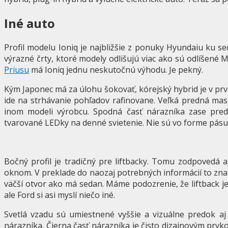
Iné auto
Profil modelu Ioniq je najbližšie z ponuky Hyundaiu ku 
výrazné črty, ktoré modely odlišujú viac ako sú odlíšené 
Priusu
má Ioniq jednu neskutočnú výhodu. Je pekný.
Kým Japonec má za úlohu šokovať, kórejský hybrid je v pr
ide na strhávanie pohľadov rafinovane. Veľká predná ma
inom modeli výrobcu. Spodná časť nárazníka zase pre
tvarované LEDky na denné svietenie. Nie sú vo forme pásu,
Bočný profil je tradičný pre liftbacky. Tomu zodpovedá 
oknom. V preklade do naozaj potrebných informácií to zn
väčší otvor ako má sedan. Máme podozrenie, že liftback j
ale Ford si asi myslí niečo iné.
Svetlá vzadu sú umiestnené vyššie a vizuálne predok aj
nárazníka. Čierna časť nárazníka je čisto dizajnovým prv