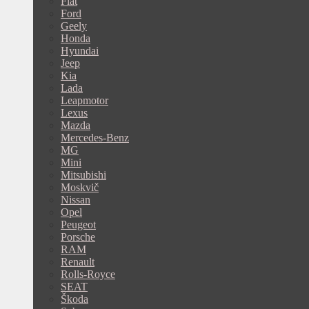
Fiat
Ford
Geely
Honda
Hyundai
Jeep
Kia
Lada
Leapmotor
Lexus
Mazda
Mercedes-Benz
MG
Mini
Mitsubishi
Moskvič
Nissan
Opel
Peugeot
Porsche
RAM
Renault
Rolls-Royce
SEAT
Škoda