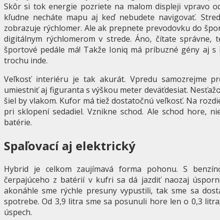
Skôr si tok energie pozriete na malom displeji vpravo 
kľudne necháte mapu aj keď nebudete navigovať. Stre
zobrazuje rýchlomer. Ale ak prepnete prevodovku do špo
digitálnym rýchlomerom v strede. Áno, čítate správne, 
športové pedále má! Takže Ioniq má príbuzné gény aj s 
trochu inde.
Veľkosť interiéru je tak akurát. Vpredu samozrejme 
umiestniť aj figuranta s výškou meter deväťdesiat. Nesťažo
šiel by vlakom. Kufor má tiež dostatočnú veľkosť. Na roz
pri sklopení sedadiel. Vznikne schod. Ale schod hore, n
batérie.
Spaľovací aj elektrický
Hybrid je celkom zaujímavá forma pohonu. S benz
čerpajúceho z batérií v kufri sa dá jazdiť naozaj úsporne
akonáhle sme rýchle presuny vypustili, tak sme sa dosta
spotrebe. Od 3,9 litra sme sa posunuli hore len o 0,3 lit
úspech.