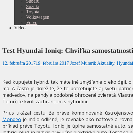
Subaru
Suzuki
Toyota
Volkswagen
Volvo
Video
Test Hyundai Ioniq: Chvíľka samostatnost
12. februára 2017
19. februára 2017
Jozef Murarik
Aktuality
,
Hyundai
Keď kupujete hybrid, tak máte iné zmýšľanie o ekológii, 
má. A často je dôležité, že to potrebujete aj svetu patr
medveďov, na pandy a podobné ohrozené zvieratá. Vlastne
To určite kvôli záchrancom s hybridmi.
Prius ukázal cestu, že práve kombinované ústrojenstvo
Mondeo
je málo odlišné, je rovnaké ako naftové a rovna
príklad práve Toyotu. Ioniq je úplne samostatné auto, s
hybrid, plug-in hybrid a výlučne elektrické auto. Teraz sa 