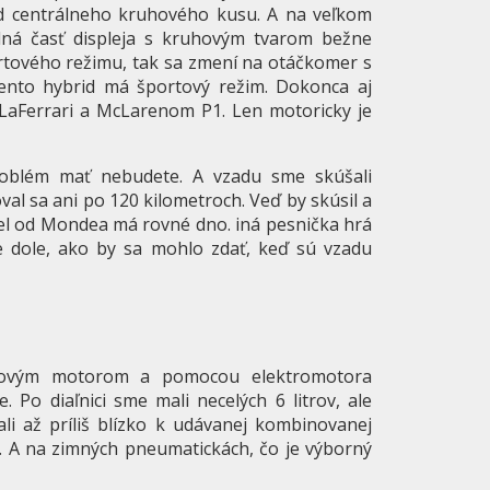
od centrálneho kruhového kusu. A na veľkom
dná časť displeja s kruhovým tvarom bežne
rtového režimu, tak sa zmení na otáčkomer s
tento hybrid má športový režim. Dokonca aj
LaFerrari a McLarenom P1. Len motoricky je
problém mať nebudete. A vzadu sme skúšali
val sa ani po 120 kilometroch. Veď by skúsil a
diel od Mondea má rovné dno. iná pesnička hrá
ie dole, ako by sa mohlo zdať, keď sú vzadu
ínovým motorom a pomocou elektromotora
. Po diaľnici sme mali necelých 6 litrov, ale
li až príliš blízko k udávanej kombinovanej
ra. A na zimných pneumatickách, čo je výborný