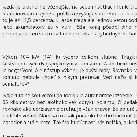
Jazda je trochu nervóznejšia, na sedemnástkach Ioniq t
kombinovanom cykle o pol litra zvyšujú spotrebu. To nie je 
to je až 11,5 percenta. K jazde treba ale jednou vetou do
lebo akumulátory sú v kufri, čiže Ioniq pôsobí dlho ne
pneumatík. Lenže kto sa bude pretekať s hybridným liftbac
Výkon 104 kW (141 k) vyzerá celkom sľubne. Tragic
šesťstupňovým dvojspojkovým automatom. A ani hmotnosť
je negatívom. Ale nástup výkonu je akýsi mdlý. Rovnako
tomuto nebude chcieť s nikým pretekať. Veď načo si k
semaforov?
Najbrutálnejšou vecou na Ioniqu je autonómne jazdenie. T
35 kilometrov bez akéhokoľvek dotyku volantu, či pedál
rovnako ako udržiavanie pruhu. Je však pravda, že po urč
nedržíte volant. Nám sa to však podarilo trochu hacknúť. J
pasažier a stále idete. Takáto budúcnosť nás neláka, aj keď
Lacný