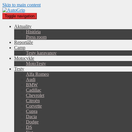
Skip to main content
Toggle navigation
Aktuality
História
Press room
Reportáže
Camp
Testy karavanov
Motocykle
MotoTesty
Testy
Alfa Romeo
Audi
BMW
Cadillac
Chevrolet
Citroën
Corvette
Cupra
Dacia
Dodge
DS