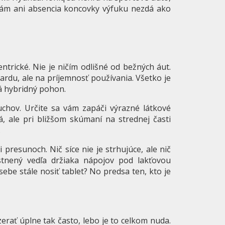
nám ani absencia koncovky výfuku nezdá ako
entrické. Nie je ničím odlišné od bežných áut.
gardu, ale na príjemnosť používania. Všetko je
má hybridný pohon.
chov. Určite sa vám zapáči výrazné látkové
, ale pri bližšom skúmaní na strednej časti
.
presunoch. Nič síce nie je strhujúce, ale nič
stnený vedľa držiaka nápojov pod lakťovou
ebe stále nosiť tablet? No predsa ten, kto je
zerať úplne tak často, lebo je to celkom nuda.