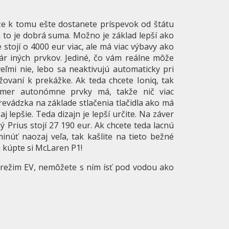
 že k tomu ešte dostanete príspevok od štátu
ak to je dobrá suma. Možno je základ lepší ako
 stojí o 4000 eur viac, ale má viac výbavy ako
ár iných prvkov. Jediné, čo vám reálne môže
eľmi nie, lebo sa neaktivujú automaticky pri
ovaní k prekážke. Ak teda chcete Ioniq, tak
akmer autonómne prvky má, takže nič viac
revádzka na základe stlačenia tlačidla ako má
j lepšie. Teda dizajn je lepší určite. Na záver
 Prius stojí 27 190 eur. Ak chcete teda lacnú
inúť naozaj veľa, tak kašlite na tieto bežné
 a kúpte si McLaren P1!
á režim EV, nemôžete s ním ísť pod vodou ako