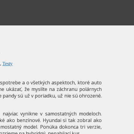
i
,
Testy
o spotrebe a o všetkých aspektoch, ktoré auto
ične ukázať, že myslíte na záchranu polárnych
 pandy sú už v poriadku, už nie sú ohrozené.
 najviac vynikne v samostatných modeloch.
ké ako benzínové. Hyundai si tak zobral ako
amostatný model. Ponúka dokonca tri verzie,
pozrieme na hybridný, nenabíjací kus.