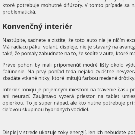
ktoré potrebuje mohutné difúzory. V tomto prípade sa 
problematická.
Konvenčný interiér
Nastúpite, sadnete a zistíte, že toto auto nie je ničím exc
Má radiacu páku, volant, displeje, nie je stavaný na avant
také, že pomaly zabudnete na to, že sedíte v aute, ktoré 
Práve pohon by mali pripomenúť modré lišty okolo výdu
čalúnenie. Na prvý pohľad teda nejako zvláštne nevyzerá
zbadáte vtkané nitky, ktoré imitujú farbou medené drôtiky
Interiér Ioniqu je príjemným miestom na trávenie času pri 
ani neurazí. Zaujímavo vyzerá priestor na tablet umie
opierkou. To je super nápad, ale kto nutne potrebuje pri s
cieľovou skupinou hybridných vozidiel.
Displej v strede ukazuje toky energií, len ich nebudete po