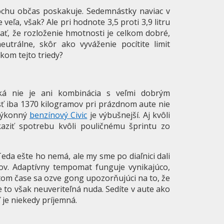
rochu občas poskakuje. Sedemnástky naviac v
veľa, však? Ale pri hodnote 3,5 proti 3,9 litru
dať, že rozloženie hmotnosti je celkom dobré,
utrálne, skôr ako vyváženie pocítite limit
kom tejto triedy?
ká nie je ani kombinácia s veľmi dobrým
 iba 1370 kilogramov pri prázdnom aute nie
 výkonný
benzínový Civic
je výbušnejší. Aj kvôli
aziť spotrebu kvôli pouličnému šprintu zo
eda ešte ho nemá, ale my sme po diaľnici dali
ov. Adaptívny tempomat funguje vynikajúco,
itom čase sa ozve gong upozorňujúci na to, že
e to však neuveriteľná nuda. Sedíte v aute ako
 je niekedy príjemná.