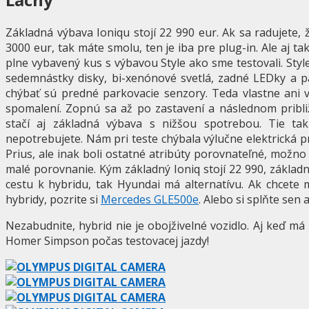
Základná výbava Ioniqu stojí 22 990 eur. Ak sa radujete,
3000 eur, tak máte smolu, ten je iba pre plug-in. Ale aj t
plne vybavený kus s výbavou Style ako sme testovali. Style
sedemnástky disky, bi-xenónové svetlá, zadné LEDky a p
chýbať sú predné parkovacie senzory. Teda vlastne ani v
spomalení. Zopnú sa až po zastavení a následnom približ
stačí aj základná výbava s nižšou spotrebou. Tie t
nepotrebujete. Nám pri teste chýbala výlučne elektrická p
Prius, ale inak boli ostatné atribúty porovnateľné, možno a
malé porovnanie. Kým základný Ioniq stojí 22 990, základný
cestu k hybridu, tak Hyundai má alternatívu. Ak chcete m
hybridy, pozrite si
Mercedes GLE500e
. Alebo si splňte sen
Nezabudnite, hybrid nie je obojživelné vozidlo. Aj keď m
Homer Simpson počas testovacej jazdy!