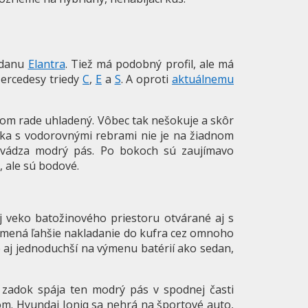
sedanu
Elantra
. Tiež má podobný profil, ale má
Mercedesy triedy
C
,
E
a
S
. A oproti
aktuálnemu
vom rade uhladený. Vôbec tak nešokuje a skôr
ska s vodorovnými rebrami nie je na žiadnom
dvádza modrý pás. Po bokoch sú zaujímavo
 ale sú bodové.
aj veko batožinového priestoru otvárané aj s
amená ľahšie nakladanie do kufra cez omnoho
e aj jednoduchší na výmenu batérií ako sedan,
 zadok spája ten modrý pás v spodnej časti
kom. Hyundai Ioniq sa nehrá na športové auto,