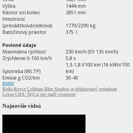
Výška
1444 mm
Rázvor osí kolies
2851 mm
Hmotnosť
(prevádzková/celková)
1770/2290 kg
Batožinový priestor
375 l
Povinné údaje
Maximálna rýchlosť
230 km/h (EV 135 km/h)
Zrýchlenie 0-100 km/h
5,8 s
1,3-1,8 l/100 km (16 kWh/100
Spotreba (WLTP)
km)
Emisie g CO2/km
30-40
BMW
Navigácia
Rolls-Royce Cullinan Blue Shadow je inšpirovaný vesmírom
Lexus LBX: Štýl aj pre malý crossover
v
článku
Najnovšie videá