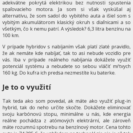
adekvátne pokrytá elektrikou bez nutnosti spustenia
spaľovacieho motora. Ja som si však vyskúšal aj
alternatívu, že som sadol do vybitého auta a išiel som s
vybitým akumulátorom klasický okruh s diaľnicami a so
všetkým, čo k nemu patrí. A výsledok? 6,3 litra benzínu na
100 km.
V prípade hybridov s nabíjaním však platí zlaté pravidlo,
že ak nemáte kde nabíjať, tak to asi nebude vozidlo pre
vás. Iba v prípade reálneho nabíjania dokážete využiť
potenciál systému a nebudete so sebou vláčiť mŕtvych
160 kg. Do kufra ich predsa nezmestíte ku baterke.
Je to o využití
Tak teda ako som povedal, ak máte ako využiť plug-in
hybrid, tak do neho určite skočte. Dokážete eliminovať
svoju karbónovú stopu, minimálne u nás, kde energia
reálne pochádza z atómových elektrární, ale zároveň
máte rozumnú spotrebu na benzínový motor. Cena tohto