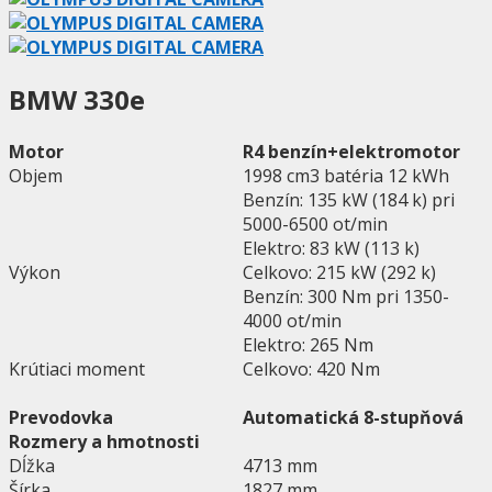
BMW 330e
Motor
R4 benzín+elektromotor
Objem
1998 cm3 batéria 12 kWh
Benzín: 135 kW (184 k) pri
5000-6500 ot/min
Elektro: 83 kW (113 k)
Výkon
Celkovo: 215 kW (292 k)
Benzín: 300 Nm pri 1350-
4000 ot/min
Elektro: 265 Nm
Krútiaci moment
Celkovo: 420 Nm
Prevodovka
Automatická 8-stupňová
Rozmery a hmotnosti
Dĺžka
4713 mm
Šírka
1827 mm