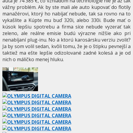
auta je 74 385 €, čo vzhľadom na technológie nie je až tak
vážny problém. Ak by ste mali ale auto kupovať do flotily
manažérovi, ktorý ho nabíjať nebude, tak sa rovno na to
vykašlite a Kúpte mu buď 320i, alebo 330i. Bude mať o
kúsok lepšiu spotrebu a firma síce nebude vyzerať tak
zeleno, ale reálne emisie budú výrazne nižšie ako pri
nenabíjaní plug-inu. No a ktorú karosársku verziu zvoliť?
Ja by som volil sedan, kvôli tomu, že je o štipku pevnejší a
taktiež ma ešte lepšie odizolované zadné kolesá a je od
nich o máličko menej hluku.