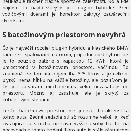
neukazuje takmer žiadne športové záležitosti. No a kde
nájdete to najdôležitejšie pri plug-in hybride? Pred
vodičovými dverami je konektor zakrytý zatváracími
dvierkami.
S batožinovým priestorom nevyhrá
Čo je najväčší rozdiel plug-in hybridu a klasického BMW
radu 3 so spaľovacím motorom, prípadne mild hybridom?
Je to použitie batérie s kapacitou 12 kWh, ktorá je
umiestnená v batožinovom priestore, väčšinou. To
znamená, že ten má objem iba 375 litrov a je celkom
plytký, nemá hĺbku na väčšie batožiny, ale pozitívom je,
že pri zatváraní mechanizmus veka nezasahuje do
priestoru. Možno aj zasahuje, ale je skrytý za
kobercovými stenami.
Lenže batožinový priestor nie jediná charakteristika
tohto auta. Zadné sedadlá sú až rozumne veľké, aj keď
zvažujúca sa strecha necháva vyššie osoby trochu na
pochybách o tomto tvrdení. Toto auto je stále zástupcom