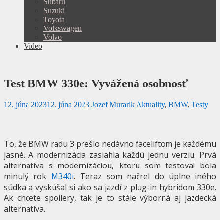
Subaru
Suzuki
Toyota
Volkswagen
Volvo
Video
Test BMW 330e: Vyvážená osobnosť
12. júna 2023
12. júna 2023
Jozef Murarik
Aktuality
,
BMW
,
Testy
To, že BMW radu 3 prešlo nedávno faceliftom je každému
jasné. A modernizácia zasiahla každú jednu verziu. Prvá
alternatíva s modernizáciou, ktorú som testoval bola
minulý rok
M340i
. Teraz som načrel do úplne iného
súdka a vyskúšal si ako sa jazdí z plug-in hybridom 330e.
Ak chcete spoilery, tak je to stále výborná aj jazdecká
alternatíva.