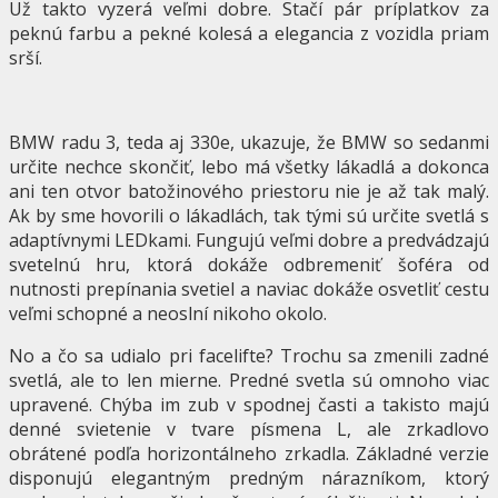
Už takto vyzerá veľmi dobre. Stačí pár príplatkov za
peknú farbu a pekné kolesá a elegancia z vozidla priam
srší.
BMW radu 3, teda aj 330e, ukazuje, že BMW so sedanmi
určite nechce skončiť, lebo má všetky lákadlá a dokonca
ani ten otvor batožinového priestoru nie je až tak malý.
Ak by sme hovorili o lákadlách, tak tými sú určite svetlá s
adaptívnymi LEDkami. Fungujú veľmi dobre a predvádzajú
svetelnú hru, ktorá dokáže odbremeniť šoféra od
nutnosti prepínania svetiel a naviac dokáže osvetliť cestu
veľmi schopné a neoslní nikoho okolo.
No a čo sa udialo pri facelifte? Trochu sa zmenili zadné
svetlá, ale to len mierne. Predné svetla sú omnoho viac
upravené. Chýba im zub v spodnej časti a takisto majú
denné svietenie v tvare písmena L, ale zrkadlovo
obrátené podľa horizontálneho zrkadla. Základné verzie
disponujú elegantným predným nárazníkom, ktorý