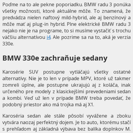
Poďme na to ale pekne poporiadku. BMW radu 3 ponúka
všetky možnosti, ktoré aktuálne môže. To znamená, že
predvádza nielen naftový mild-hybrid, ale aj benzínový a
môže mať aj plug-in hybrid. Plne elektrické BMW radu 3
nejako nie je na programe, to si musíme vystačiť s trochu
väčšiu alternatívou
i4
. Ale pozrime sa na to, aká je verzia
330e.
BMW 330e zachraňuje sedany
Karosérie SUV postupne vytláčajú všetky ostatné
alternatívy. Nie je to len v prípade MPV, ktoré už takmer
zomreli úplne, ale postupne ukrajujú aj z koláča, inak
určeného pre modely z klasickejšími prevedeniami sedan
a kombi. Veď už len v prípade BMW treba povedať, že
podobný priestor ako má trojka má aj X1.
Karoséria sedan ale stále pôsobí vyvážene a zboku
vytvára naozaj perfektný dojem. Je to auto, ktorému stačí
s prehľadom aj základná výbava bez balíka doplnkov M.