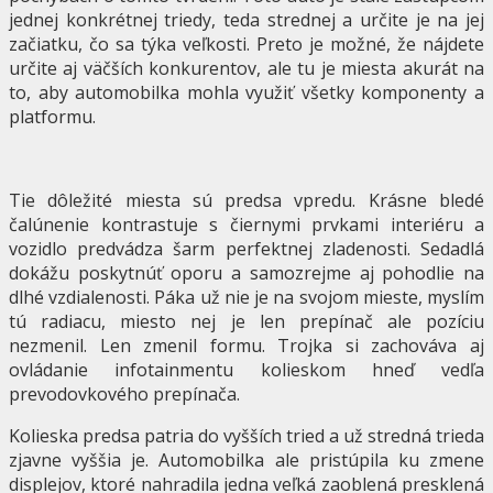
jednej konkrétnej triedy, teda strednej a určite je na jej
začiatku, čo sa týka veľkosti. Preto je možné, že nájdete
určite aj väčších konkurentov, ale tu je miesta akurát na
to, aby automobilka mohla využiť všetky komponenty a
platformu.
Tie dôležité miesta sú predsa vpredu. Krásne bledé
čalúnenie kontrastuje s čiernymi prvkami interiéru a
vozidlo predvádza šarm perfektnej zladenosti. Sedadlá
dokážu poskytnúť oporu a samozrejme aj pohodlie na
dlhé vzdialenosti. Páka už nie je na svojom mieste, myslím
tú radiacu, miesto nej je len prepínač ale pozíciu
nezmenil. Len zmenil formu. Trojka si zachováva aj
ovládanie infotainmentu kolieskom hneď vedľa
prevodovkového prepínača.
Kolieska predsa patria do vyšších tried a už stredná trieda
zjavne vyššia je. Automobilka ale pristúpila ku zmene
displejov, ktoré nahradila jedna veľká zaoblená presklená