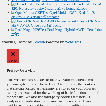
Test Dacia Duster Eco-G
120: Na všetky svetové strany až ku koncu Európy
Test Opel Mokka GSE: Keď čakáš
elektroSUV a dostaneš hothatch
Test Honda CR-V e-
HEV AWD: Chce vydržať večne
Test Ford Kuga Hybrid AWD: Cena búra
mýty
sparkling Theme by
Colorlib
Powered by
WordPress
Close
Privacy Overview
This website uses cookies to improve your experience while
you navigate through the website. Out of these, the cookies
that are categorized as necessary are stored on your browser
as they are essential for the working of basic functionalities of
the website. We also use third-party cookies that help us
analyze and understand how you use this website. These
cookies will be stored in your browser only with your