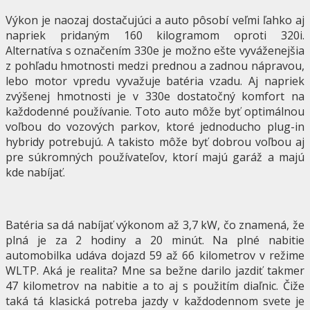
Výkon je naozaj dostačujúci a auto pôsobí veľmi ľahko aj
napriek pridaným 160 kilogramom oproti 320i.
Alternatíva s označením 330e je možno ešte vyváženejšia
z pohľadu hmotnosti medzi prednou a zadnou nápravou,
lebo motor vpredu vyvažuje batéria vzadu. Aj napriek
zvýšenej hmotnosti je v 330e dostatočný komfort na
každodenné používanie. Toto auto môže byť optimálnou
voľbou do vozových parkov, ktoré jednoducho plug-in
hybridy potrebujú. A takisto môže byť dobrou voľbou aj
pre súkromných používateľov, ktorí majú garáž a majú
kde nabíjať.
Batéria sa dá nabíjať výkonom až 3,7 kW, čo znamená, že
plná je za 2 hodiny a 20 minút. Na plné nabitie
automobilka udáva dojazd 59 až 66 kilometrov v režime
WLTP. Aká je realita? Mne sa bežne darilo jazdiť takmer
47 kilometrov na nabitie a to aj s použitím diaľnic. Čiže
taká tá klasická potreba jazdy v každodennom svete je