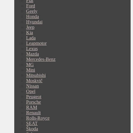
Fiat
Ford
Geely
Honda
Hyundai
Jeep
Kia
Lada
Leapmotor
Lexus
Mazda
Mercedes-Benz
MG
Mini
Mitsubishi
Moskvič
Nissan
Opel
Peugeot
Porsche
RAM
Renault
Rolls-Royce
SEAT
Škoda