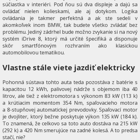
súčiastka v interiéri. Pod ňou sú dva displeje a dajú sa
ovládať nielen kolieskami, ale aj dotykom. Logika
ovládania je takmer perfektná a ak ste sedeli v
akomkoľvek inom BMW, tak budete všetko zvládať bez
problému. Jediný zádrhel bude možno zvykanie si na nový
systém iDrive 8, ktorý má určité špecifiká a disponuje
skôr smartfónovým rozhraním ako klasickou
automobilovou tematikou.
Vlastne stále viete jazdiť elektricky
Pohonná sústava tohto auta teda pozostáva z batérie s
kapacitou 12 kWh, palivovej nádrže s objemom iba 40
litrov, ale tiež z elektromotora s výkonom 83 kW (113 k)
a krútiacim momentom 354 Nm, spaľovacieho motora
a 8-stupňovej automatickej prevodovky. Spaľovací motor
je dvojliter, ktorý bežne poskytuje výkon 135 kW (184 k).
To znamená, že celkovo sa toto auto dostáva na 215 kW
(292 k) a 420 Nm smerujúce na zadné kolesá. A to predsa
stačí, nie?