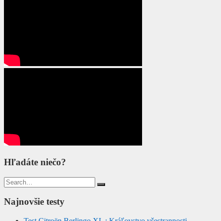
Hľadáte niečo?
Search
for:
Najnovšie testy
Test Citroën Berlingo XL : Kráľovstvo všestrannosti