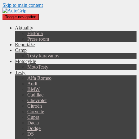
Skip to main content
Toggle navigation
Aktuality
História
Press room
Reportáže
Camp
Testy karavanov
Motocykle
MotoTesty
Testy
Alfa Romeo
Audi
BMW
Cadillac
Chevrolet
Citroën
Corvette
Cupra
Dacia
Dodge
DS