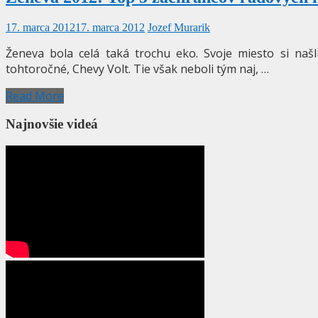
17. marca 2012
17. marca 2012
Jozef Murarik
Ženeva bola celá taká trochu eko. Svoje miesto si našl
tohtoročné, Chevy Volt. Tie však neboli tým naj, …
Read More
Najnovšie videá