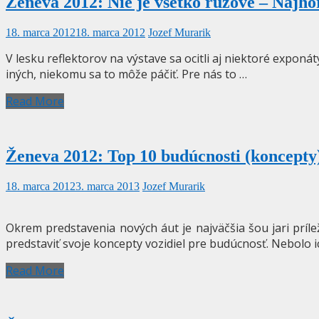
Ženeva 2012: Nie je všetko ružové – Najho
18. marca 2012
18. marca 2012
Jozef Murarik
V lesku reflektorov na výstave sa ocitli aj niektoré expon
iných, niekomu sa to môže páčiť. Pre nás to …
Read More
Ženeva 2012: Top 10 budúcnosti (koncepty
18. marca 2012
3. marca 2013
Jozef Murarik
Okrem predstavenia nových áut je najväčšia šou jari príl
predstaviť svoje koncepty vozidiel pre budúcnosť. Nebolo i
Read More