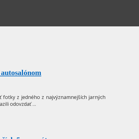
 autosalónom
ť fotky z jedného z najvýznamnejších jarných
azili odovzdať …