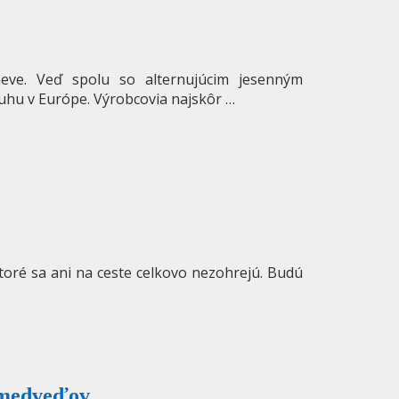
neve. Veď spolu so alternujúcim jesenným
uhu v Európe. Výrobcovia najskôr …
ktoré sa ani na ceste celkovo nezohrejú. Budú
 medveďov