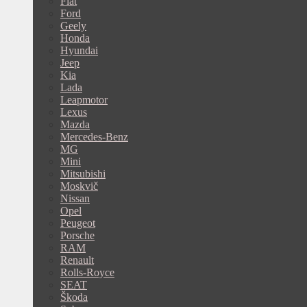
Fiat
Ford
Geely
Honda
Hyundai
Jeep
Kia
Lada
Leapmotor
Lexus
Mazda
Mercedes-Benz
MG
Mini
Mitsubishi
Moskvič
Nissan
Opel
Peugeot
Porsche
RAM
Renault
Rolls-Royce
SEAT
Škoda