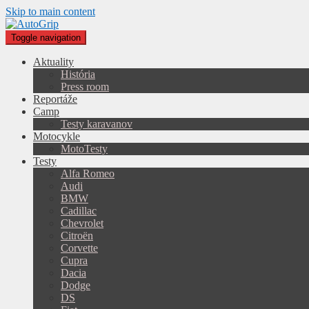
Skip to main content
Toggle navigation
Aktuality
História
Press room
Reportáže
Camp
Testy karavanov
Motocykle
MotoTesty
Testy
Alfa Romeo
Audi
BMW
Cadillac
Chevrolet
Citroën
Corvette
Cupra
Dacia
Dodge
DS