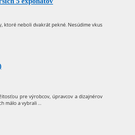
rších 5 exponátov
áty, ktoré neboli dvakrát pekné. Nesúdime vkus
)
ežitosťou pre výrobcov, úpravcov a dizajnérov
ch málo a vybrali …