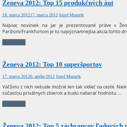
Ženeva 2012: Top 15 produkčných áut
18. marca 2012
17. marca 2012
Jozef Murarik
Najviac noviniek na jar je prezentované práve v Že
Parížom/Frankfurtom je to najvýznamnejšia akcia tohto dr
Read More
Ženeva 2012: Top 10 superšportov
17. marca 2012
6. apríla 2012
Jozef Murarik
Väčšinu z nich nebude možné len tak vidieť na ceste. Nie
súčasťou privátnych zbierok a budú naberať hodnotu. …
Read More
Ženeva 2012: Top 5 záchrancov ľadových