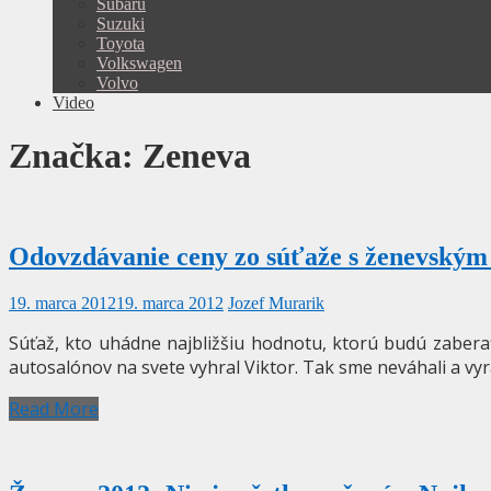
Subaru
Suzuki
Toyota
Volkswagen
Volvo
Video
Značka:
Zeneva
Odovzdávanie ceny zo súťaže s ženevským
19. marca 2012
19. marca 2012
Jozef Murarik
Súťaž, kto uhádne najbližšiu hodnotu, ktorú budú zabera
autosalónov na svete vyhral Viktor. Tak sme neváhali a vyr
Read More