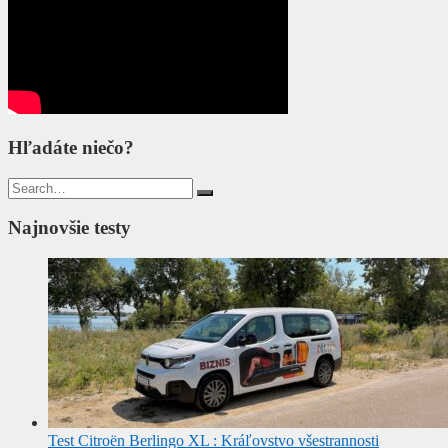
Hľadáte niečo?
Search
for:
Najnovšie testy
Test Citroën Berlingo XL : Kráľovstvo všestrannosti