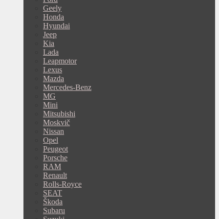
Geely
Honda
Hyundai
Jeep
Kia
Lada
Leapmotor
Lexus
Mazda
Mercedes-Benz
MG
Mini
Mitsubishi
Moskvič
Nissan
Opel
Peugeot
Porsche
RAM
Renault
Rolls-Royce
SEAT
Škoda
Subaru