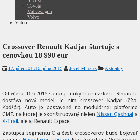
Suzuki
Toyota
Volkswagen
Volvo
Video
Crossover Renault Kadjar štartuje s
cenovkou 18 990 eur
17. júna 2015
16. júna 2015
Jozef Murarik
Aktuality
Od včera, 16.6.2015 sa do ponuky francúzskeho Renaultu
dostáva nový model. Je ním crossover Kadjar (čítaj
Kadžár). Auto je postavené na modulárnej platforme
CMF, na ktorej je skonštruovaný nielen
Nissan Qashqai
a
X-Trail
, ale aj Renault Espace.
Zástupca segmentu C a časti crossoverov bude bojovať
najmä s
Hyundaiom Tucson
, Kiou Sportage, Volkswagen