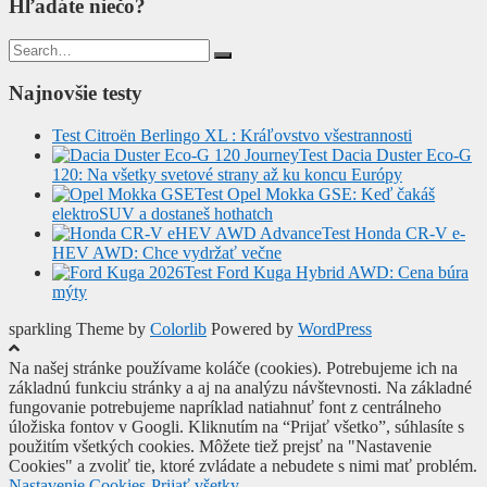
Hľadáte niečo?
Search
for:
Najnovšie testy
Test Citroën Berlingo XL : Kráľovstvo všestrannosti
Test Dacia Duster Eco-G
120: Na všetky svetové strany až ku koncu Európy
Test Opel Mokka GSE: Keď čakáš
elektroSUV a dostaneš hothatch
Test Honda CR-V e-
HEV AWD: Chce vydržať večne
Test Ford Kuga Hybrid AWD: Cena búra
mýty
sparkling Theme by
Colorlib
Powered by
WordPress
Na našej stránke používame koláče (cookies). Potrebujeme ich na
základnú funkciu stránky a aj na analýzu návštevnosti. Na základné
fungovanie potrebujeme napríklad natiahnuť font z centrálneho
úložiska fontov v Googli. Kliknutím na “Prijať všetko”, súhlasíte s
použitím všetkých cookies. Môžete tiež prejsť na "Nastavenie
Cookies" a zvoliť tie, ktoré zvládate a nebudete s nimi mať problém.
Nastavenie Cookies
Prijať všetky