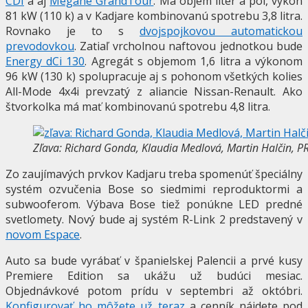
CDI
a aj
Mégane GrandTour
. Má objem liter a pol, výkon
81 kW (110 k) a v Kadjare kombinovanú spotrebu 3,8 litra.
Rovnako je to s
dvojspojkovou automatickou
prevodovkou
. Zatiaľ vrcholnou naftovou jednotkou bude
Energy dCi 130
. Agregát s objemom 1,6 litra a výkonom
96 kW (130 k) spolupracuje aj s pohonom všetkých kolies
All-Mode 4x4i prevzatý z aliancie Nissan-Renault. Ako
štvorkolka má mať kombinovanú spotrebu 4,8 litra.
Zľava: Richard Gonda, Klaudia Medlová, Martin Halčin, P
Zo zaujímavých prvkov Kadjaru treba spomenúť špeciálny
systém ozvučenia Bose so siedmimi reproduktormi a
subwooferom. Výbava Bose tiež ponúkne LED predné
svetlomety. Nový bude aj systém R-Link 2 predstavený v
novom Espace
.
Auto sa bude vyrábať v španielskej Palencii a prvé kusy
Premiere Edition sa ukážu už budúci mesiac.
Objednávkové potom prídu v septembri až októbri.
Konfigurovať ho môžete už teraz
a cenník nájdete pod