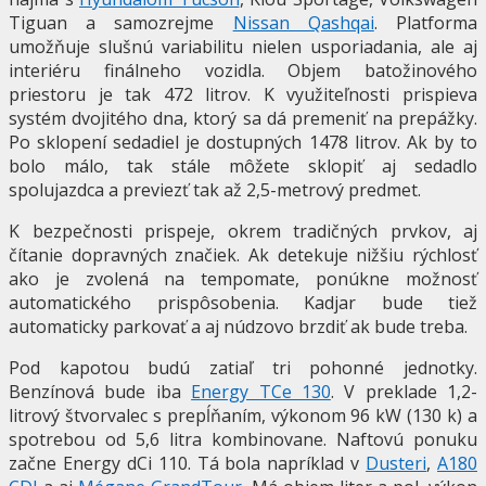
Tiguan a samozrejme
Nissan Qashqai
. Platforma
umožňuje slušnú variabilitu nielen usporiadania, ale aj
interiéru finálneho vozidla. Objem batožinového
priestoru je tak 472 litrov. K využiteľnosti prispieva
systém dvojitého dna, ktorý sa dá premeniť na prepážky.
Po sklopení sedadiel je dostupných 1478 litrov. Ak by to
bolo málo, tak stále môžete sklopiť aj sedadlo
spolujazdca a previezť tak až 2,5-metrový predmet.
K bezpečnosti prispeje, okrem tradičných prvkov, aj
čítanie dopravných značiek. Ak detekuje nižšiu rýchlosť
ako je zvolená na tempomate, ponúkne možnosť
automatického prispôsobenia. Kadjar bude tiež
automaticky parkovať a aj núdzovo brzdiť ak bude treba.
Pod kapotou budú zatiaľ tri pohonné jednotky.
Benzínová bude iba
Energy TCe 130
. V preklade 1,2-
litrový štvorvalec s prepĺňaním, výkonom 96 kW (130 k) a
spotrebou od 5,6 litra kombinovane. Naftovú ponuku
začne Energy dCi 110. Tá bola napríklad v
Dusteri
,
A180