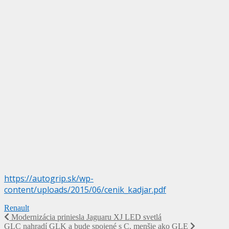
https://autogrip.sk/wp-
content/uploads/2015/06/cenik_kadjar.pdf
Renault
Navigácia
Modernizácia priniesla Jaguaru XJ LED svetlá
GLC nahradí GLK a bude spojené s C, menšie ako GLE