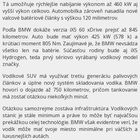
Tá umožňuje rýchlejšie nabíjanie výkonom až 460 kW aj
vyšší výkon celkovo. Automobilka zároveň nasadila nové
valcové batériové články s výškou 120 milimetrov.
Podľa BMW dokáže verzia iX5 60 xDrive prejsť až 845
kilometrov. Auto bude mať výkon 425 kW (578 k) a
krútiaci moment 805 Nm. Zaujímavé je, že BMW nevsádza
všetko len na batérie. Súčasťou rodiny bude aj iX5
Hydrogen, teda prvý sériovo vyrábaný vodíkový model
značky.
Vodíkové SUV má využívať tretiu generáciu palivových
článkov a úplne nový systém skladovania vodíka. BMW
hovorí o dojazde až 750 kilometrov, pričom tankovanie
má zostať otázkou niekoľkých minút.
Otázkou samozrejme zostáva infraštruktúra. Vodíkových
staníc je stále minimum a práve to môže byť najväčšou
prekážkou celej technológie. BMW však evidentne verí, že
vodík môže mať svoje miesto minimálne pri väčších a
luxusnejších autách.