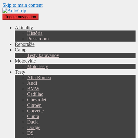
Skip to main content
Toggle navigation
Aktuality
História
Press room
Reportáže
Camp
Testy karavanov
Motocykle
MotoTesty
Testy
Alfa Romeo
Audi
BMW
Cadillac
Chevrolet
Citroën
Corvette
Cupra
Dacia
Dodge
DS