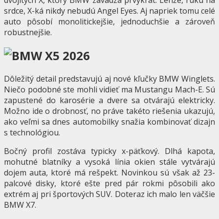
srdce, X-ká nikdy nebudú Angel Eyes. Aj napriek tomu celé
auto pôsobí monolitickejšie, jednoduchšie a zároveň
robustnejšie.
Dôležitý detail predstavujú aj nové kľučky BMW Winglets.
Niečo podobné ste mohli vidieť ma Mustangu Mach-E. Sú
zapustené do karosérie a dvere sa otvárajú elektricky.
Možno ide o drobnosť, no práve takéto riešenia ukazujú,
ako veľmi sa dnes automobilky snažia kombinovať dizajn
s technológiou.
Bočný profil zostáva typicky x-päťkový. Dlhá kapota,
mohutné blatníky a vysoká línia okien stále vytvárajú
dojem auta, ktoré má rešpekt. Novinkou sú však až 23-
palcové disky, ktoré ešte pred pár rokmi pôsobili ako
extrém aj pri športových SUV. Doteraz ich malo len väčšie
BMW X7.