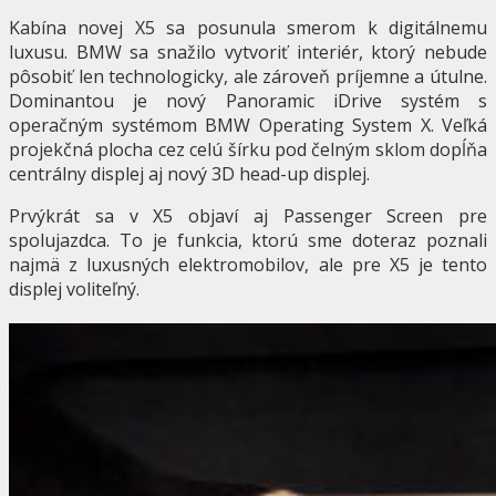
Kabína novej X5 sa posunula smerom k digitálnemu
luxusu. BMW sa snažilo vytvoriť interiér, ktorý nebude
pôsobiť len technologicky, ale zároveň príjemne a útulne.
Dominantou je nový Panoramic iDrive systém s
operačným systémom BMW Operating System X. Veľká
projekčná plocha cez celú šírku pod čelným sklom dopĺňa
centrálny displej aj nový 3D head-up displej.
Prvýkrát sa v X5 objaví aj Passenger Screen pre
spolujazdca. To je funkcia, ktorú sme doteraz poznali
najmä z luxusných elektromobilov, ale pre X5 je tento
displej voliteľný.