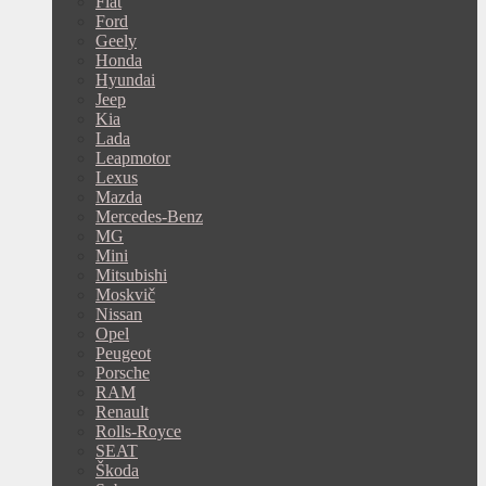
Fiat
Ford
Geely
Honda
Hyundai
Jeep
Kia
Lada
Leapmotor
Lexus
Mazda
Mercedes-Benz
MG
Mini
Mitsubishi
Moskvič
Nissan
Opel
Peugeot
Porsche
RAM
Renault
Rolls-Royce
SEAT
Škoda