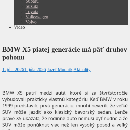
Subaru
Suzuki
Toyota
Volkswagen
Volvo
Video
BMW X5 piatej generácie má päť druhov
pohonu
1. júla 2026
1. júla 2026
Jozef Murarik
Aktuality
BMW X5 patrí medzi autá, ktoré si za štvrťstoročie
vybudovali prakticky vlastnú kategóriu. Keď BMW v roku
1999 predstavilo prvú generáciu, mnohí neverili, že veľké
SUV môže jazdiť ako klasický bavorský sedan. Lenže
práve X5 ukázala, že rodinné auto nemusí byť nudné a že
SUV môže ponúknuť viac než len vysoký posed a veľký