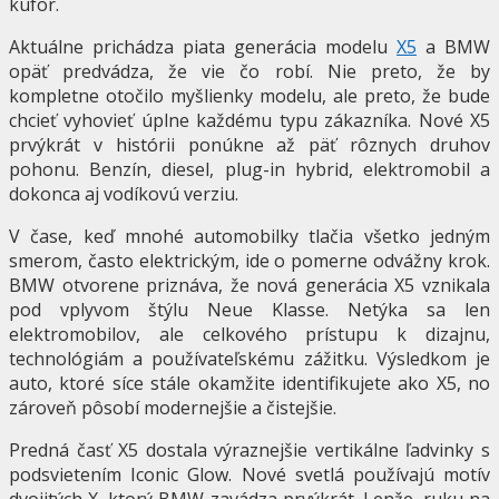
kufor.
Aktuálne prichádza piata generácia modelu
X5
a BMW
opäť predvádza, že vie čo robí. Nie preto, že by
kompletne otočilo myšlienky modelu, ale preto, že bude
chcieť vyhovieť úplne každému typu zákazníka. Nové X5
prvýkrát v histórii ponúkne až päť rôznych druhov
pohonu. Benzín, diesel, plug-in hybrid, elektromobil a
dokonca aj vodíkovú verziu.
V čase, keď mnohé automobilky tlačia všetko jedným
smerom, často elektrickým, ide o pomerne odvážny krok.
BMW otvorene priznáva, že nová generácia X5 vznikala
pod vplyvom štýlu Neue Klasse. Netýka sa len
elektromobilov, ale celkového prístupu k dizajnu,
technológiám a používateľskému zážitku. Výsledkom je
auto, ktoré síce stále okamžite identifikujete ako X5, no
zároveň pôsobí modernejšie a čistejšie.
Predná časť X5 dostala výraznejšie vertikálne ľadvinky s
podsvietením Iconic Glow. Nové svetlá používajú motív
dvojitých X, ktorý BMW zavádza prvýkrát. Lenže, ruku na