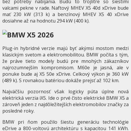
bez potreby nabíjania. Budú to trojlitre so šiestimi
valcami pekne v rade. Naftový MHEV X5 40d xDrive bude
mať 230 kW (313 k) a benzínový MHEV X5 40 xDrive
dosiahne až na hodnotu 294 kW (400 k).
Plug-in hybridné verzie majú byť akýmsi mostom medzi
klasickým svetom a elektromobilitou. BMW počíta s tým,
že práve tieto modely budú pre mnohých zákazníkov
najrozumnejším kompromisom. M60e je jasná, ale v
ponuke bude aj X5 50e xDrive. Celkový výkon je 360 kW
(489 k). S rovnakou batériou dokáže prejsť až 102 km.
Najväčšiu pozornosť však logicky púta úplne nová
elektrická verzia iX5. Ide o prvé čisto elektrické BMW X5 a
zároveň jeden z najdôležitejších elektromobilov značky za
posledné roky.
BMW pri ňom použilo šiestu generáciu technológie
eDrive a 800-voltovú architektúru s kapacitou 141 kWh.