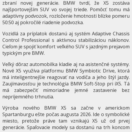
zbraní novej generácie. BMW tvrdí, že X5 zostáva
najšportovejším SUV vo svojej triede. Pomôcť tomu má
adaptívny podvozok, rozloženie hmotnosti blízke pomeru
50:50 aj pokročilé riadenie podvozka.
Vozidlá za príplatok dostanú aj systém Adaptive Chassis
Control Professional s aktívnou stabilizáciou náklonov.
Cieľom je spojiť komfort veľkého SUV s jazdným prejavom
typickým pre BMW.
Veľký dôraz automobilka kladie aj na asistenčné systémy.
Nové X5 využíva platformu BMW Symbiotic Drive, ktorá
má inteligentnejšie reagovať na vodiča a jeho štýl jazdy.
Zaujímavosťou je technológia BMW Soft-Stop pri iX5. Tá
má zabezpečiť mimoriadne jemné zastavenie bez
nepríjemného trhnutia.
Výroba nového BMW X5 sa začne v americkom
Spartanburgu ešte počas augusta 2026. Ide o symbolické
miesto, pretože práve tam vznikajú X5 už od prvej
generácie. Spaľovacie modely sa dostanú na trh koncom