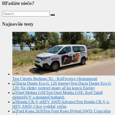
Hľadáte niečo?
Search
for:
Najnovšie testy
Test Citroën Berlingo XL : Kráľovstvo všestrannosti
Test Dacia Duster Eco-G
120: Na všetky svetové strany až ku koncu Európy
Test Opel Mokka GSE: Keď čakáš
elektroSUV a dostaneš hothatch
Test Honda CR-V e-
HEV AWD: Chce vydržať večne
Test Ford Kuga Hybrid AWD: Cena búra