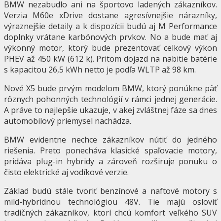
BMW nezabudlo ani na športovo ladených zákazníkov.
Verzia M60e xDrive dostane agresívnejšie nárazníky,
výraznejšie detaily a k dispozícii budú aj M Performance
doplnky vrátane karbónových prvkov. No a bude mať aj
výkonný motor, ktorý bude prezentovať celkový výkon
PHEV až 450 kW (612 k). Pritom dojazd na nabitie batérie
s kapacitou 26,5 kWh netto je podľa WLTP až 98 km.
Nové X5 bude prvým modelom BMW, ktorý ponúkne päť
rôznych pohonných technológií v rámci jednej generácie.
A práve to najlepšie ukazuje, v akej zvláštnej fáze sa dnes
automobilový priemysel nachádza.
BMW evidentne nechce zákazníkov nútiť do jedného
riešenia. Preto ponecháva klasické spaľovacie motory,
pridáva plug-in hybridy a zároveň rozširuje ponuku o
čisto elektrické aj vodíkové verzie.
Základ budú stále tvoriť benzínové a naftové motory s
mild-hybridnou technológiou 48V. Tie majú osloviť
tradičných zákazníkov, ktorí chcú komfort veľkého SUV