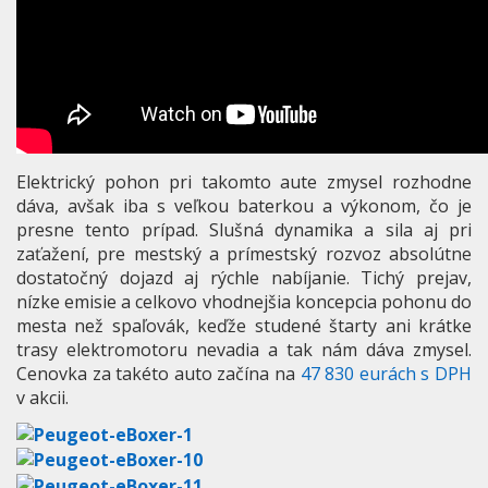
Elektrický pohon pri takomto aute zmysel rozhodne
dáva, avšak iba s veľkou baterkou a výkonom, čo je
presne tento prípad. Slušná dynamika a sila aj pri
zaťažení, pre mestský a prímestský rozvoz absolútne
dostatočný dojazd aj rýchle nabíjanie. Tichý prejav,
nízke emisie a celkovo vhodnejšia koncepcia pohonu do
mesta než spaľovák, keďže studené štarty ani krátke
trasy elektromotoru nevadia a tak nám dáva zmysel.
Cenovka za takéto auto začína na
47 830 eurách s DPH
v akcii.