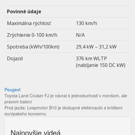
Povinné údaje
Maximálna rýchlosť
130 km/h
Zrýchlenie 0-100 km/h
N/A
Spotreba (kWh/100km)
29,4 kW – 31,2 kW
Dojazd
376 km WLTP
(nabíjanie 150 DC kW)
Peugeot
Navigácia
Toyota Land Cruiser FJ je návrat k jednoduchosti v menšom, ale
pravom balení
v
Prvá jazda: Leapmotor B10 je dostupné elektroauto s krídlami
článku
európskeho koncernu
Najnovšie videá