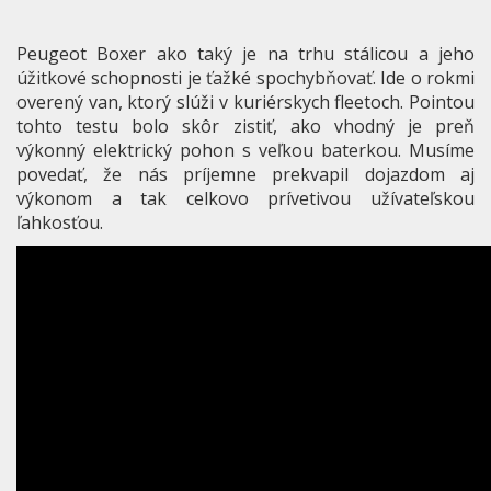
Peugeot Boxer ako taký je na trhu stálicou a jeho
úžitkové schopnosti je ťažké spochybňovať. Ide o rokmi
overený van, ktorý slúži v kuriérskych fleetoch. Pointou
tohto testu bolo skôr zistiť, ako vhodný je preň
výkonný elektrický pohon s veľkou baterkou. Musíme
povedať, že nás príjemne prekvapil dojazdom aj
výkonom a tak celkovo prívetivou užívateľskou
ľahkosťou.