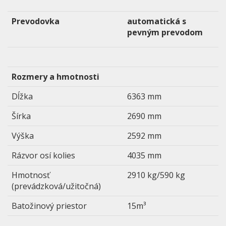
Prevodovka
automatická s
pevným prevodom
Rozmery a hmotnosti
Dĺžka
6363 mm
Šírka
2690 mm
Výška
2592 mm
Rázvor osí kolies
4035 mm
Hmotnosť
2910 kg/590 kg
(prevádzková/užitočná)
Batožinový priestor
15m³