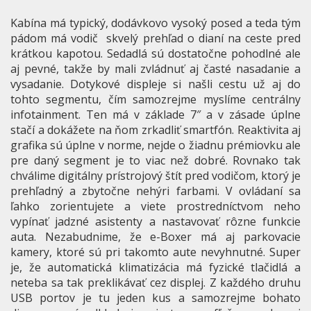
Kabína má typický, dodávkovo vysoký posed a teda tým
pádom má vodič skvelý prehľad o dianí na ceste pred
krátkou kapotou. Sedadlá sú dostatočne pohodlné ale
aj pevné, takže by mali zvládnuť aj časté nasadanie a
vysadanie. Dotykové displeje si našli cestu už aj do
tohto segmentu, čím samozrejme myslíme centrálny
infotainment. Ten má v základe 7″ a v zásade úplne
stačí a dokážete na ňom zrkadliť smartfón. Reaktivita aj
grafika sú úplne v norme, nejde o žiadnu prémiovku ale
pre daný segment je to viac než dobré. Rovnako tak
chválime digitálny prístrojový štít pred vodičom, ktorý je
prehľadný a zbytočne nehýri farbami. V ovládaní sa
ľahko zorientujete a viete prostredníctvom neho
vypínať jadzné asistenty a nastavovať rôzne funkcie
auta. Nezabudnime, že e-Boxer má aj parkovacie
kamery, ktoré sú pri takomto aute nevyhnutné. Super
je, že automatická klimatizácia má fyzické tlačidlá a
neteba sa tak preklikávať cez displej. Z každého druhu
USB portov je tu jeden kus a samozrejme bohato