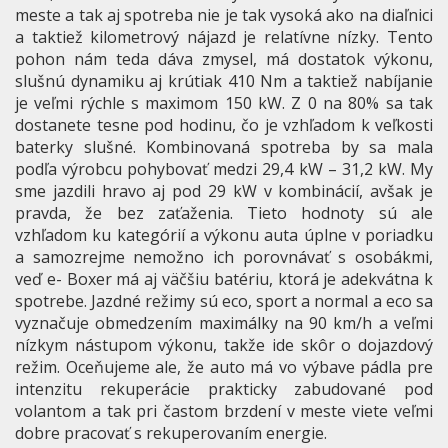
meste a tak aj spotreba nie je tak vysoká ako na diaľnici
a taktiež kilometrový nájazd je relatívne nízky. Tento
pohon nám teda dáva zmysel, má dostatok výkonu,
slušnú dynamiku aj krútiak 410 Nm a taktiež nabíjanie
je veľmi rýchle s maximom 150 kW. Z 0 na 80% sa tak
dostanete tesne pod hodinu, čo je vzhľadom k veľkosti
baterky slušné. Kombinovaná spotreba by sa mala
podľa výrobcu pohybovať medzi 29,4 kW – 31,2 kW. My
sme jazdili hravo aj pod 29 kW v kombinácií, avšak je
pravda, že bez zaťaženia. Tieto hodnoty sú ale
vzhľadom ku kategórií a výkonu auta úplne v poriadku
a samozrejme nemožno ich porovnávať s osobákmi,
veď e- Boxer má aj väčšiu batériu, ktorá je adekvátna k
spotrebe. Jazdné režimy sú eco, sport a normal a eco sa
vyznačuje obmedzením maximálky na 90 km/h a veľmi
nízkym nástupom výkonu, takže ide skôr o dojazdový
režim. Oceňujeme ale, že auto má vo výbave pádla pre
intenzitu rekuperácie prakticky zabudované pod
volantom a tak pri častom brzdení v meste viete veľmi
dobre pracovať s rekuperovaním energie.