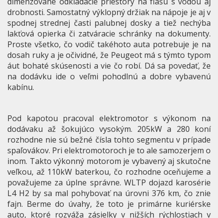
dimenzované odkladacie priestory na fľašu s vodou aj
drobnosti. Samostatný výklopný držiak na nápoje je aj v
spodnej strednej časti palubnej dosky a tiež nechýba
lakťová opierka či zatváracie schránky na dokumenty.
Proste všetko, čo vodič takéhoto auta potrebuje je na
dosah ruky a je očividné, že Peugeot má s týmto typom
áut bohaté skúsenosti a vie čo robí. Dá sa povedať, že
na dodávku ide o veľmi pohodlnú a dobre vybavenú
kabínu.
Pod kapotou pracoval elektromotor s výkonom na
dodávaku až šokujúco vysokým. 205kW a 280 koní
rozhodne nie sú bežné čísla tohto segmentu v prípade
spaľovákov. Pri elektromotoroch je to ale samozerjem o
inom. Takto výkonný motorom je vybavený aj skutočne
veľkou, až 110kW baterkou, čo rozhodne oceňujeme a
považujeme za úplne správne. WLTP dojazd karosérie
L4 H2 by sa mal pohybovať na úrovni 376 km, čo znie
fajn. Berme do úvahy, že toto je primárne kuriérske
auto, ktoré rozváža zásielky v nižších rýchlostiach v