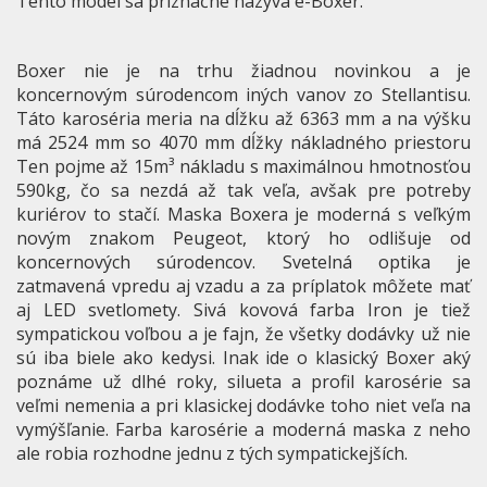
Tento model sa príznačne nazýva e-Boxer.
Boxer nie je na trhu žiadnou novinkou a je
koncernovým súrodencom iných vanov zo Stellantisu.
Táto karoséria meria na dĺžku až 6363 mm a na výšku
má 2524 mm so 4070 mm dĺžky nákladného priestoru
Ten pojme až 15m³ nákladu s maximálnou hmotnosťou
590kg, čo sa nezdá až tak veľa, avšak pre potreby
kuriérov to stačí. Maska Boxera je moderná s veľkým
novým znakom Peugeot, ktorý ho odlišuje od
koncernových súrodencov. Svetelná optika je
zatmavená vpredu aj vzadu a za príplatok môžete mať
aj LED svetlomety. Sivá kovová farba Iron je tiež
sympatickou voľbou a je fajn, že všetky dodávky už nie
sú iba biele ako kedysi. Inak ide o klasický Boxer aký
poznáme už dlhé roky, silueta a profil karosérie sa
veľmi nemenia a pri klasickej dodávke toho niet veľa na
vymýšľanie. Farba karosérie a moderná maska z neho
ale robia rozhodne jednu z tých sympatickejších.