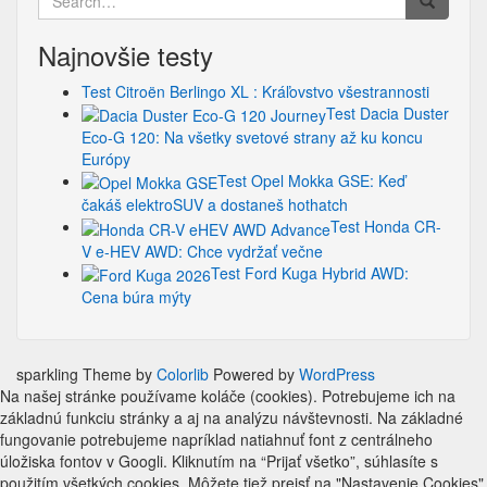
for:
Najnovšie testy
Test Citroën Berlingo XL : Kráľovstvo všestrannosti
Test Dacia Duster
Eco-G 120: Na všetky svetové strany až ku koncu
Európy
Test Opel Mokka GSE: Keď
čakáš elektroSUV a dostaneš hothatch
Test Honda CR-
V e-HEV AWD: Chce vydržať večne
Test Ford Kuga Hybrid AWD:
Cena búra mýty
sparkling Theme by
Colorlib
Powered by
WordPress
Na našej stránke používame koláče (cookies). Potrebujeme ich na
základnú funkciu stránky a aj na analýzu návštevnosti. Na základné
fungovanie potrebujeme napríklad natiahnuť font z centrálneho
úložiska fontov v Googli. Kliknutím na “Prijať všetko”, súhlasíte s
použitím všetkých cookies. Môžete tiež prejsť na "Nastavenie Cookies"