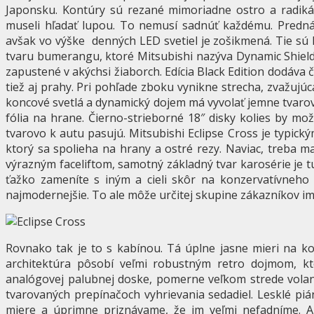
Japonsku. Kontúry sú rezané mimoriadne ostro a radiká
museli hľadať lupou. To nemusí sadnúť každému. Predná
avšak vo výške denných LED svetiel je zošikmená. Tie s
tvaru bumerangu, ktoré Mitsubishi nazýva Dynamic Shield
zapustené v akýchsi žiaborch. Edícia Black Edition dodáva
tiež aj prahy. Pri pohľade zboku vynikne strecha, zvažujú
koncové svetlá a dynamický dojem má vyvolať jemne tvaro
fólia na hrane. Čierno-strieborné 18″ disky kolies by mož
tvarovo k autu pasujú. Mitsubishi Eclipse Cross je typic
ktorý sa spolieha na hrany a ostré rezy. Naviac, treba 
výrazným faceliftom, samotný základný tvar karosérie je t
ťažko zameníte s iným a cieli skôr na konzervatívneho 
najmodernejšie. To ale môže určitej skupine zákazníkov i
Rovnako tak je to s kabínou. Tá úplne jasne mieri na ko
architektúra pôsobí veľmi robustným retro dojmom, kt
analógovej palubnej doske, pomerne veľkom strede volan
tvarovaných prepínačoch vyhrievania sedadiel. Lesklé piá
miere a úprimne priznávame, že im veľmi nefadníme. A