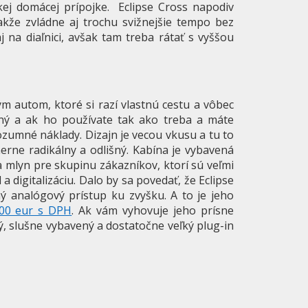
kej domácej prípojke. Eclipse Cross napodiv
kže zvládne aj trochu svižnejšie tempo bez
 na diaľnici, avšak tam treba rátať s vyššou
ým autom, ktoré si razí vlastnú cestu a vôbec
ný a ak ho používate tak ako treba a máte
ozumné náklady. Dizajn je vecou vkusu a tu to
merne radikálny a odlišný. Kabína je vybavená
a mlyn pre skupinu zákazníkov, ktorí sú veľmi
a digitalizáciu. Dalo by sa povedať, že Eclipse
 analógový prístup ku zvyšku. A to je jeho
00 eur s DPH
. Ak vám vyhovuje jeho prísne
ý, slušne vybavený a dostatočne veľký plug-in