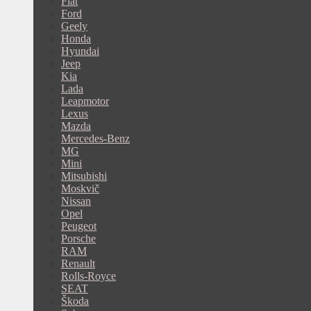
Fiat
Ford
Geely
Honda
Hyundai
Jeep
Kia
Lada
Leapmotor
Lexus
Mazda
Mercedes-Benz
MG
Mini
Mitsubishi
Moskvič
Nissan
Opel
Peugeot
Porsche
RAM
Renault
Rolls-Royce
SEAT
Škoda