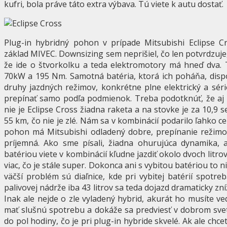
kufri, bola práve táto extra výbava. Tú viete k autu dostať.
Plug-in hybridný pohon v prípade Mitsubishi Eclipse Cr
základ MIVEC. Downsizing sem neprišiel, čo len potvrdzuje, ž
že ide o štvorkolku a teda elektromotory má hneď dva
70kW a 195 Nm. Samotná batéria, ktorá ich poháňa, dispo
druhy jazdných režimov, konkrétne plne elektrický a séri
prepínať samo podľa podmienok. Treba podotknúť, že aj 
nie je Eclipse Cross žiadna raketa a na stovke je za 10,9 
55 km, čo nie je zlé. Nám sa v kombinácií podarilo ľahko c
pohon má Mitsubishi odladený dobre, prepínanie režimov
príjemná. Ako sme písali, žiadna ohurujúca dynamika, a
batériou viete v kombinácií kľudne jazdiť okolo dvoch litr
viac, čo je stále super. Dokonca ani s vybitou batériou to 
väčší problém sú diaľnice, kde pri vybitej batérií spotreb
palivovej nádrže iba 43 litrov sa teda dojazd dramaticky zn
Inak ale nejde o zle vyladený hybrid, akurát ho musíte ve
mať slušnú spotrebu a dokáže sa predviesť v dobrom svet
do pol hodiny, čo je pri plug-in hybride skvelé. Ak ale chce