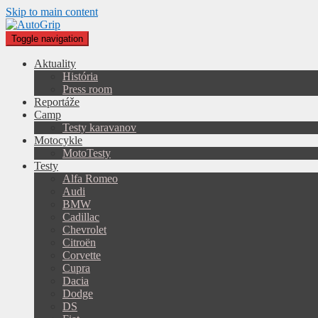
Skip to main content
Toggle navigation
Aktuality
História
Press room
Reportáže
Camp
Testy karavanov
Motocykle
MotoTesty
Testy
Alfa Romeo
Audi
BMW
Cadillac
Chevrolet
Citroën
Corvette
Cupra
Dacia
Dodge
DS