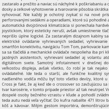
zastaralo a prežito a naviac sú náchylné k poškriabaniu a 
dosky a celkové vyhotovenie a tvarovanie pôsobia skrátka
vyhovovať. Nie každý je ochotný zvykať si na nové prí
perforovanými sedákmi a operadlami, ktoré sú pohodlné a d
automatická dvojzónová klimatizácia si ponechala hardv
joystickom, ktorý esteticky neruší, avšak umiestnenie t
neprišlo úplne logické. Za zastaralým dizajnom kabíny sa
elektrické ovládanie vyhrievaných sedadiel, vyhrievani
smartfón konektivitu, navigáciu Tom Tom, parkovacie kamer
sa sa tlačidlá a mechanické ovládače nespolieha iba pri klim
jazdných asistentoch, vyhrievaní sedadiel aj volantu a
digitálnom svete. Samotný infotainment v dnešnej do
veľkosťou displeja, avšak všetko, čo robí je tak nejako
ovládateľné. Ide teda o starší, ale funkčne kvalitný s
nadšeného vodiča môžu byť toto všetko devízy, ktoré u 
Cross je fakt, že aj keď ide o crossover so zavžujúcou sa 
tvar karosérie, v tomto prípade priestor až tak neutrpel. V
dospelé osoby bežného vzrastu v kľude a pohodlí zvládnu 
teda autu nedá veľa vyčítať. Do kufra nabalíte 471 litrov 
kôš a kávovar. Milým gestom importéra, demonštrujúcim