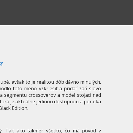
ty
upé, avšak to je realitou dôb dávno minulých.
odlo toto meno vzkriesiť a pridať zaň slovo
upca segmentu crossoverov a model stojaci nad
 ktorá je aktuálne jedinou dostupnou a ponúka
lack Edition.
ský. Tak ako takmer všetko, čo má pôvod v