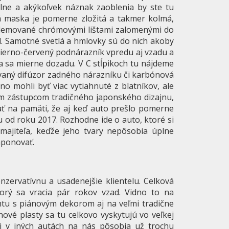
lne a akýkoľvek náznak zaoblenia by ste tu
 maska je pomerne zložitá a takmer kolmá,
ú lemované chrómovými lištami zalomenými do
. Samotné svetlá a hmlovky sú do nich akoby
 čierno-červený podnárazník vpredu aj vzadu a
ca sa mierne dozadu. V C stĺpikoch tu nájdeme
vaný difúzor zadného nárazníku či karbónová
no mohli byť viac vytiahnuté z blatníkov, ale
kým zástupcom tradičného japonského dizajnu,
mať na pamäti, že aj keď auto prešlo pomerne
u od roku 2017. Rozhodne ide o auto, ktoré si
majiteľa, keďže jeho tvary nepôsobia úplne
mponovať.
nzervatívnu a usadenejšie klientelu. Celková
orý sa vracia pár rokov vzad. Vidno to na
tu s piánovým dekorom aj na veľmi tradične
nové plasty sa tu celkovo vyskytujú vo veľkej
j v iných autách na nás pôsobia už trochu