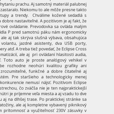
chytaniu prachu. Aj samotný materiál palubnej
 zastaralo. Niekomu to ale môže presne takto
stupy a trendy. Chválime kožené sedadlá s
obre nastaviteľné. A pozitívom je aj fakt, že
érové ovládanie. Prevodovka sa ovláda malým
lačidla P pred samotnú páku nám ergonomicky
 ale aj tak skrýva slušná výbava, obsahujúca
e volantu, jazdné asistenty, dva USB porty,
y atď. A treba tiež povedať, že Eclipse Cross
atizácií, ale aj pri ovládaní hlasitosti audia,
tď. Toto auto je proste analógový vehikel v
be rozhodne neohúri kvalitou grafiky ani
 zrozumiteľné, funkčné a dobre čitateľné aj
ystém. Pre staršieho a technologicky menej
konkurencie nemusí nájsť. Pozitívom Eclipse
strechou, čo zväčša nie je ten najpraktickejší
nútri je príjemne veľa miesta a aj vzadu to dve
aj na dlhšej trase. Po praktickej stránke sa
batožiny, ale aj kompletne vybavený piknikový
 prítomnosť a využiteľnosť 230V zásuvky v