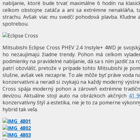
nabíjanie, ktoré bude trvať maximálne 6 hodín na klasic
celkom obstojne zatáča a ani sa extrémne nenakláňa, ta
strachu. Avšak viac mu svedčí pohodová plavba. Kľudne aj
spotrebou.
Mitsubishi Eclipse Cross PHEV 2.4 Instyle+ 4WD je svojsk
ho nezaujímajú žiadne trendy. Pohon má celkom vylade
podmienky na pravidelné nabíjanie, dá sa s ním jazdiť za r
patrí obzvlášť, pretože v prípade tohto Mitsubishi je po
slušne, avšak vek nezaprie. To ale môže byť práve voda n
konzervatívni a neradi si zvykajú na každý moderný výstrel 
Cross spája moderný pohon a zároveň extrémne tradičný
devízou. Aktuálne stojí auto na obrázkoch akčných
41 9
konzervatívny štýl a estetika, nie je to za pomerne výkonn
hybrid tak veľa.