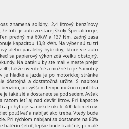
oss znamená solídny, 2,4 litrový benzínový
e toto je auto zo starej školy. Špecialitou je,
. Ten predný má 60kW a 137 Nm, zadný zasa
nuje kapacitou 13,8 kWh. Na výber sú tu tri
ový alebo paralelný hybridný, ktoré vie auto
keď sa papierový výkon zdá vcelku obstojný,
sekundy. Na batériu by ste mali v meste prejsť
ez 40, takže uveriteľné a možné to je. Samotný
 je hladké a jazda je po motorickej stránke
le dôstojná a dostatočná určite. S nabitou
ov benzínu, pri vyššom tempe možno o pol litra
nie je také zlé a dostanete sa pod sedem. Avšak
a razom letí aj nad deväť litrov. Pri kapacite
íži a pohybuje sa niekde okolo 400 kilometrov.
dieť používať a nabíjať ako treba. Vtedy bude
le. Pri rýchlom nabíjaní sa dostanete na 80%
te batériu šetriť, lepšie bude tradičné, pomalé