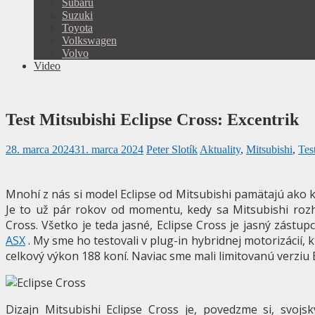
Subaru
Suzuki
Toyota
Volkswagen
Volvo
Video
Test Mitsubishi Eclipse Cross: Excentrik
28. marca 2024
31. marca 2024
Peter Slotík
Aktuality
,
Mitsubishi
,
Tes
Mnohí z nás si model Eclipse od Mitsubishi pamätajú ako k
Je to už pár rokov od momentu, kedy sa Mitsubishi rozh
Cross. Všetko je teda jasné, Eclipse Cross je jasný zást
ASX
. My sme ho testovali v plug-in hybridnej motorizácií,
celkový výkon 188 koní. Naviac sme mali limitovanú verziu B
Dizajn Mitsubishi Eclipse Cross je, povedzme si, svoj