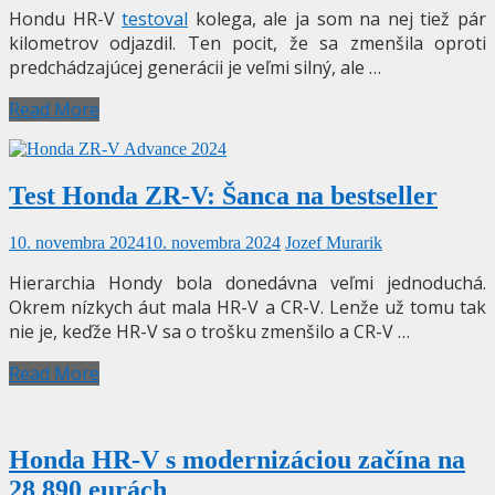
Hondu HR-V
testoval
kolega, ale ja som na nej tiež pár
kilometrov odjazdil. Ten pocit, že sa zmenšila oproti
predchádzajúcej generácii je veľmi silný, ale …
Read More
Test Honda ZR-V: Šanca na bestseller
10. novembra 2024
10. novembra 2024
Jozef Murarik
Hierarchia Hondy bola donedávna veľmi jednoduchá.
Okrem nízkych áut mala HR-V a CR-V. Lenže už tomu tak
nie je, keďže HR-V sa o trošku zmenšilo a CR-V …
Read More
Honda HR-V s modernizáciou začína na
28 890 eurách