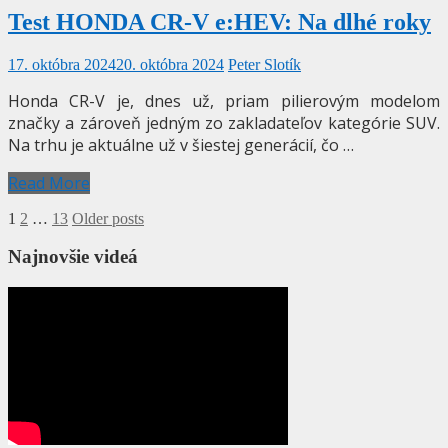
Test HONDA CR-V e:HEV: Na dlhé roky
17. októbra 2024
20. októbra 2024
Peter Slotík
Honda CR-V je, dnes už, priam pilierovým modelom
značky a zároveň jedným zo zakladateľov kategórie SUV.
Na trhu je aktuálne už v šiestej generácií, čo …
Read More
Stránkovanie
1
2
…
13
Older posts
príspevkov
Najnovšie videá