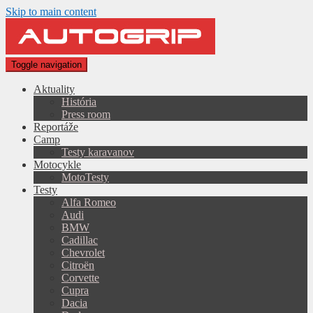
Skip to main content
Toggle navigation
Aktuality
História
Press room
Reportáže
Camp
Testy karavanov
Motocykle
MotoTesty
Testy
Alfa Romeo
Audi
BMW
Cadillac
Chevrolet
Citroën
Corvette
Cupra
Dacia