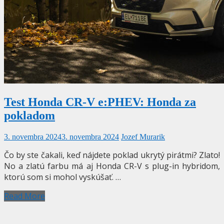
Test Honda CR-V e:PHEV: Honda za
pokladom
3. novembra 2024
3. novembra 2024
Jozef Murarik
Čo by ste čakali, keď nájdete poklad ukrytý pirátmi? Zlato!
No a zlatú farbu má aj Honda CR-V s plug-in hybridom,
ktorú som si mohol vyskúšať. …
Read More