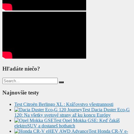
Hľadáte niečo?
Search
for:
Najnovšie testy
Test Citroën Berlingo XL : Kráľovstvo všestrannosti
Test Dacia Duster Eco-G
120: Na všetky svetové strany až ku koncu Európy
Test Opel Mokka GSE: Keď čakáš
elektroSUV a dostaneš hothatch
Test Honda CR-V e-