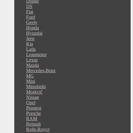
Dodge
DS
Fiat
Ford
Geely
Honda
Hyundai
Jeep
Kia
Lada
Leapmotor
Lexus
Mazda
Mercedes-Benz
MG
Mini
Mitsubishi
Moskvič
Nissan
Opel
Peugeot
Porsche
RAM
Renault
Rolls-Royce