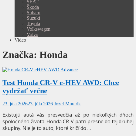
SEAT
Škoda
Subaru
Suzuki
Toyota
Volkswagen
Volvo
Video
Značka:
Honda
Test Honda CR-V e-HEV AWD: Chce
vydržať večne
23. júla 2026
23. júla 2026
Jozef Murarik
Existujú autá vás presvedčia až po niekoľkých dňoch
spoločného života. Honda CR-V patrí presne do tej druhej
skupiny. Nie je to auto, ktoré kričí do …