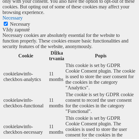
only with your consent. You also have the option to opt-out of these
cookies. But opting out of some of these cookies may affect your
browsing experience.
Necessary
Necessary
Vždy zapnuté
Necessary cookies are absolutely essential for the website to
function properly. These cookies ensure basic functionalities and
security features of the website, anonymously.
Dĺžka
Cookie
Popis
trvania
This cookie is set by GDPR
Cookie Consent plugin. The cookie
cookielawinfo-
11
is used to store the user consent for
checkbox-analytics
months
the cookies in the category
"Analytics".
The cookie is set by GDPR cookie
cookielawinfo-
11
consent to record the user consent
checkbox-functional
months
for the cookies in the category
"Functional".
This cookie is set by GDPR
Cookie Consent plugin. The
cookielawinfo-
11
cookies is used to store the user
checkbox-necessary
months
consent for the cookies in the