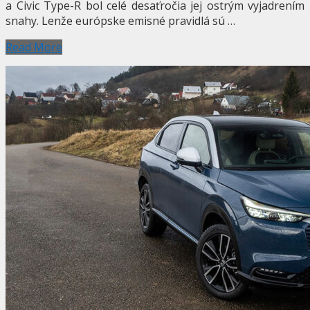
a Civic Type-R bol celé desaťročia jej ostrým vyjadrením
snahy. Lenže európske emisné pravidlá sú …
Read More