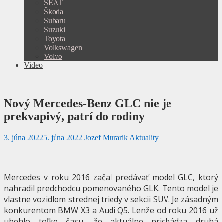
SEAT
Škoda
Subaru
Suzuki
Toyota
Volkswagen
Volvo
Video
Nový Mercedes-Benz GLC nie je
prekvapivý, patrí do rodiny
3. júna 2022
5. júna 2022
Jozef Murarik
Aktuality
Mercedes v roku 2016 začal predávať model GLC, ktorý
nahradil predchodcu pomenovaného GLK. Tento model je
vlastne vozidlom strednej triedy v sekcii SUV. Je zásadným
konkurentom BMW X3 a Audi Q5. Lenže od roku 2016 už
ubehlo toľko času, že aktuálne prichádza druhá