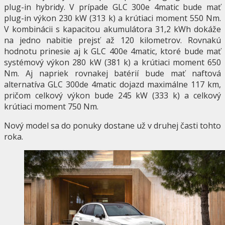
plug-in hybridy. V prípade GLC 300e 4matic bude mať
plug-in výkon 230 kW (313 k) a krútiaci moment 550 Nm.
V kombinácii s kapacitou akumulátora 31,2 kWh dokáže
na jedno nabitie prejsť až 120 kilometrov. Rovnakú
hodnotu prinesie aj k GLC 400e 4matic, ktoré bude mať
systémový výkon 280 kW (381 k) a krútiaci moment 650
Nm. Aj napriek rovnakej batérií bude mať naftová
alternatíva GLC 300de 4matic dojazd maximálne 117 km,
pričom celkový výkon bude 245 kW (333 k) a celkový
krútiaci moment 750 Nm.
Nový model sa do ponuky dostane už v druhej časti tohto
roka.