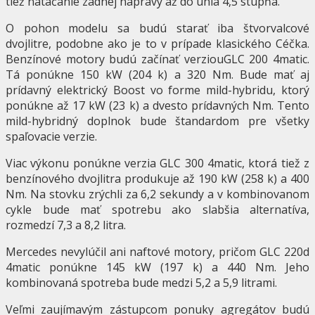
tiež natáčanie zadnej nápravy až do uhla 4,5 stupňa.
O pohon modelu sa budú starať iba štvorvalcové
dvojlitre, podobne ako je to v prípade klasického Céčka.
Benzínové motory budú začínať verziouGLC 200 4matic.
Tá ponúkne 150 kW (204 k) a 320 Nm. Bude mať aj
prídavný elektrický Boost vo forme mild-hybridu, ktorý
ponúkne až 17 kW (23 k) a dvesto prídavných Nm. Tento
mild-hybridný doplnok bude štandardom pre všetky
spaľovacie verzie.
Viac výkonu ponúkne verzia GLC 300 4matic, ktorá tiež z
benzínového dvojlitra produkuje až 190 kW (258 k) a 400
Nm. Na stovku zrýchli za 6,2 sekundy a v kombinovanom
cykle bude mať spotrebu ako slabšia alternatíva,
rozmedzí 7,3 a 8,2 litra.
Mercedes nevylúčil ani naftové motory, pričom GLC 220d
4matic ponúkne 145 kW (197 k) a 440 Nm. Jeho
kombinovaná spotreba bude medzi 5,2 a 5,9 litrami.
Veľmi zaujímavým zástupcom ponuky agregátov budú