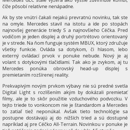
čiže pôsobí relatívne nenápadne.
Ak by ste vnútri čakali nejakú prevratnú novinku, tak ste
na omyle. Mercedes stavil na istotu a ide po stopách
najnovšej generácie triedy S a najnovšieho Céčka. Pred
vodičom je jeden displej a druhý portrétovo orientovaný
je v strede. Na ňom funguje systém MBUX, ktorý združuje
všetky funkcie. Ovláda sa dotykom, či hlasom, lebo
externý ovládací prvok v ponuke nebude. Nový je aj
volant s dotykovými tlačidlami. Tak ako je zvykom, aj tu
Mercedes ponúka obrovský head-up displej s
premietaním rozšírenej reality.
Prekvapivým novým prvkom výbavy nie sú predné svetla
Digital Light s rozlíšením akým by dokázali premietať
filmy, ale je to skôr použitie vzduchového podvozku. V
tejto triede to vonkoncom nie je štandardom a Mercedes
to zatiaľ tiež neponúkal. Avšak tieto technológie sa
postupne dostávajú aj do nižších tried a sú dostupné
napríklad aj pre Céčko All-Terrain. Novinkou v ponuke je