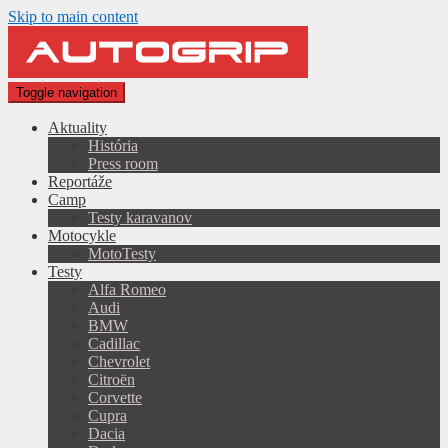
Skip to main content
Toggle navigation
Aktuality
História
Press room
Reportáže
Camp
Testy karavanov
Motocykle
MotoTesty
Testy
Alfa Romeo
Audi
BMW
Cadillac
Chevrolet
Citroën
Corvette
Cupra
Dacia