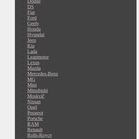
Dodge
DS
Fiat
Ford
Geely
Honda
Hyundai
Jeep
Kia
Lada
Leapmotor
Lexus
Mazda
Mercedes-Benz
MG
Mini
Mitsubishi
Moskvič
Nissan
Opel
Peugeot
Porsche
RAM
Renault
Rolls-Royce