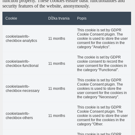
function properly. These cookies ensure basic functionalities and
security features of the website, anonymously.
Cookie
Dĺžka trvania
Popis
This cookie is set by GDPR
Cookie Consent plugin. The
cookielawinfo-
11 months
cookie is used to store the user
checkbox-analytics
consent for the cookies in the
category "Analytics".
The cookie is set by GDPR
cookielawinfo-
cookie consent to record the
11 months
checkbox-functional
user consent for the cookies in
the category "Functional".
This cookie is set by GDPR
Cookie Consent plugin. The
cookielawinfo-
11 months
cookies is used to store the
checkbox-necessary
user consent for the cookies in
the category "Necessary".
This cookie is set by GDPR
Cookie Consent plugin. The
cookielawinfo-
11 months
cookie is used to store the user
checkbox-others
consent for the cookies in the
category "Other.
This cookie is set by GDPR