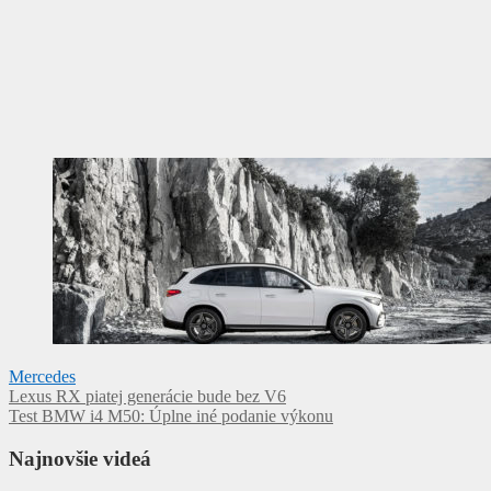
Mercedes
Navigácia
Lexus RX piatej generácie bude bez V6
Test BMW i4 M50: Úplne iné podanie výkonu
v
článku
Najnovšie videá