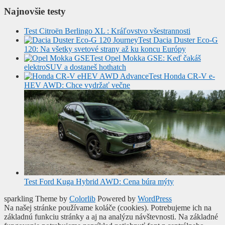
Najnovšie testy
Test Citroën Berlingo XL : Kráľovstvo všestrannosti
Test Dacia Duster Eco-G
120: Na všetky svetové strany až ku koncu Európy
Test Opel Mokka GSE: Keď čakáš
elektroSUV a dostaneš hothatch
Test Honda CR-V e-
HEV AWD: Chce vydržať večne
Test Ford Kuga Hybrid AWD: Cena búra mýty
sparkling Theme by
Colorlib
Powered by
WordPress
Na našej stránke používame koláče (cookies). Potrebujeme ich na
základnú funkciu stránky a aj na analýzu návštevnosti. Na základné