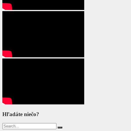
Hľadáte niečo?
Search
for: