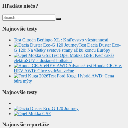
Hľadáte niečo?
Search
for:
Najnovšie testy
Test Citroën Berlingo XL : Kráľovstvo všestrannosti
Test Dacia Duster Eco-
G 120: Na všetky svetové strany až ku koncu Európy
Test Opel Mokka GSE: Keď čakáš
elektroSUV a dostaneš hothatch
Test Honda CR-V e-
HEV AWD: Chce vydržať večne
Test Ford Kuga Hybrid AWD: Cena
búra mýty
Najnovšie testy
Najnovšie reportáže