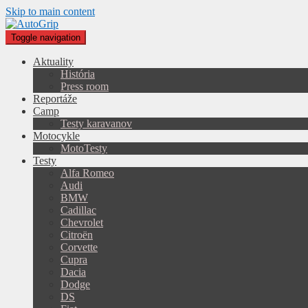
Skip to main content
Toggle navigation
Aktuality
História
Press room
Reportáže
Camp
Testy karavanov
Motocykle
MotoTesty
Testy
Alfa Romeo
Audi
BMW
Cadillac
Chevrolet
Citroën
Corvette
Cupra
Dacia
Dodge
DS