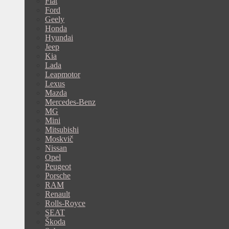
Fiat
Ford
Geely
Honda
Hyundai
Jeep
Kia
Lada
Leapmotor
Lexus
Mazda
Mercedes-Benz
MG
Mini
Mitsubishi
Moskvič
Nissan
Opel
Peugeot
Porsche
RAM
Renault
Rolls-Royce
SEAT
Škoda