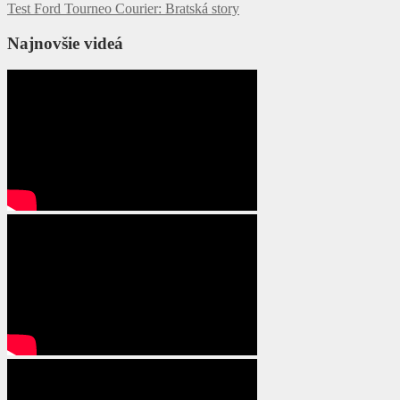
Test Ford Tourneo Courier: Bratská story
v
článku
Najnovšie videá