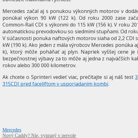
Mercedes začal aj s ponukou výkonných motorov v dodáv
ponúkal výkon 90 kW (122 k). Od roku 2000 zase zač
Common-Rail CDI s výkonmi do 115 kW (156 k). V roku 20
automatickou prevodovkou so siedmimi stupňami. Od roku
V súčasnosti ponuka naftových motorov siaha od 2,2 CDI s
kW (190 k). Ako jeden z mála výrobcov Mercedes ponúka a
k), ktorý môže poháňať aj plyn. Napriek vyššej cene je
bezpečnostnej výbavy za to môže aj jedna z najväčších k
rokov alebo 300 000 kilometrov.
Ak chcete o Sprinteri vedieť viac, prečítajte si aj náš test
3
315CDI pred faceliftom v usporiadaním kombi
.
Mercedes
Navigácia
Nový Caddy? Nie, vypraný v pervole