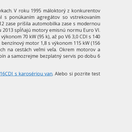
kach. V roku 1995 máloktorý z konkurentov
al s ponúkaním agregátov so vstrekovaním
12 zase prišila automobilka zase s modernou
 2013 spĺňajú motory emisnú normu Euro VI.
 výkonom 70 kW (95 k), až po V6 3,0 CDI s 140
j benzínový motor 1,8 s výkonom 115 kW (156
 ich na cestách veľmi veľa. Okrem motorov a
abín a samozrejme bezplatný servis po dobu 6
16CDI s karosériou van
. Alebo si pozrite test