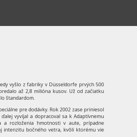
kedy vyšlo z fabriky v Düsseldorfe prvých 500
redalo až 2,8 milióna kusov. Už od začiatku
olo štandardom.
eciálne pre dodávky. Rok 2002 zase priniesol
 ďalej vyvíjal a dopracoval sa k Adaptívnemu
a a rozloženia hmotnosti v aute, prípadne
aj intenzitu bočného vetra, kvôli ktorému vie