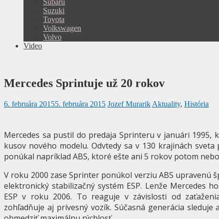
Subaru
Suzuki
Toyota
Volkswagen
Volvo
Video
Mercedes Sprintuje už 20 rokov
6. februára 2015
5. februára 2015
Jozef Murarik
Aktuality
,
História
Mercedes sa pustil do predaja Sprinteru v januári 1995, 
kusov nového modelu. Odvtedy sa v 130 krajinách sveta p
ponúkal napríklad ABS, ktoré ešte ani 5 rokov potom neb
V roku 2000 zase Sprinter ponúkol verziu ABS upravenú šp
elektronický stabilizačný systém ESP. Lenže Mercedes ho
ESP v roku 2006. To reaguje v závislosti od zaťaženi
zohľadňuje aj prívesný vozík. Súčasná generácia sleduje 
obmedziť maximálnu rýchlosť.