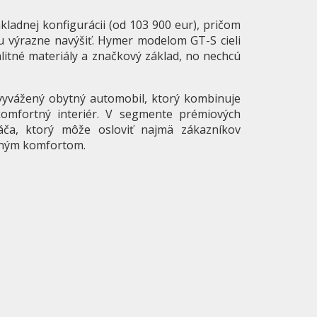
ladnej konfigurácii (od 103 900 eur), pričom
 výrazne navýšiť. Hymer modelom GT-S cieli
litné materiály a značkový základ, no nechcú
vyvážený obytný automobil, ktorý kombinuje
omfortný interiér. V segmente prémiových
áča, ktorý môže osloviť najmä zákazníkov
tným komfortom.