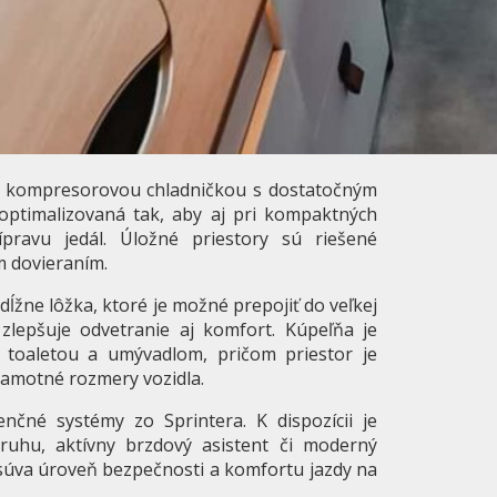
a kompresorovou chladničkou s dostatočným
optimalizovaná tak, aby aj pri kompaktných
ípravu jedál. Úložné priestory sú riešené
m dovieraním.
ĺžne lôžka, ktoré je možné prepojiť do veľkej
zlepšuje odvetranie aj komfort. Kúpeľňa je
toaletou a umývadlom, pričom priestor je
 samotné rozmery vozidla.
nčné systémy zo Sprintera. K dispozícii je
ruhu, aktívny brzdový asistent či moderný
úva úroveň bezpečnosti a komfortu jazdy na