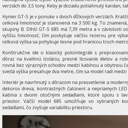
verziách do 3,5 tony. Keby je dozadu potiahnutý kardan, tak
Hymer GT-S je v ponuke v dvoch dĺžkových verziách. Kratš
celková hmotnosť je stanovená na 3 500 kg. To znamená,
skupiny B. Dlhší GT-S 685 má 7,39 metra a v závislosti 
vyššiu hmotnosť, čím poskytuje väčšiu rezervu pre výbav
celková výška sa pohybuje tesne pod hranicou troch metro
Konštrukčne ide o klasický polointegrák s prepracova
dôraz na kvalitnú izoláciu, presné lícovanie dielov a ro
rovná bez výrazných schodov medzi kabínou a obytnou čas
svetlá výška presahuje dva metre, čím sa model radí medzi k
Interiér je navrhnutý s dôrazom na presvetlenie a modern
dekorov dreva, kontrastných čalúnení a nepriamych LED 
kabína s dvomi otočnými sedadlami, ktoré spolu s la
priestor. Väčší model 685 umožňuje vo vybraných konf
sedadlami, čo zvyšuje variabilitu priestoru.