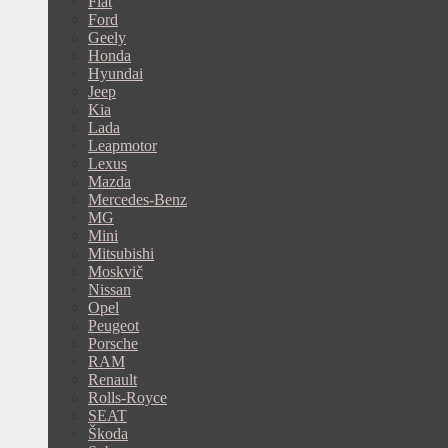
Fiat
Ford
Geely
Honda
Hyundai
Jeep
Kia
Lada
Leapmotor
Lexus
Mazda
Mercedes-Benz
MG
Mini
Mitsubishi
Moskvič
Nissan
Opel
Peugeot
Porsche
RAM
Renault
Rolls-Royce
SEAT
Škoda