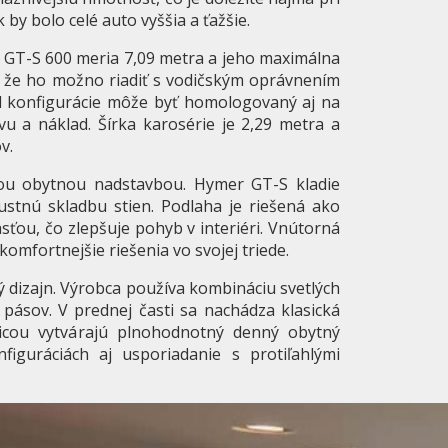
 by bolo celé auto vyššia a ťažšie.
í GT-S 600 meria 7,09 metra a jeho maximálna
 že ho možno riadiť s vodičským oprávnením
od konfigurácie môže byť homologovaný aj na
u a náklad. Šírka karosérie je 2,29 metra a
v.
nou obytnou nadstavbou. Hymer GT-S kladie
bustnú skladbu stien. Podlaha je riešená ako
ťou, čo zlepšuje pohyb v interiéri. Vnútorná
omfortnejšie riešenia vo svojej triede.
ý dizajn. Výrobca používa kombináciu svetlých
pásov. V prednej časti sa nachádza klasická
vicou vytvárajú plnohodnotný denný obytný
iguráciách aj usporiadanie s protiľahlými