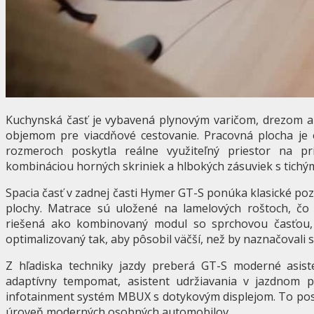
Kuchynská časť je vybavená plynovým varičom, drezom 
objemom pre viacdňové cestovanie. Pracovná plocha je 
rozmeroch poskytla reálne využiteľný priestor na pr
kombináciou horných skriniek a hlbokých zásuviek s tichý
Spacia časť v zadnej časti Hymer GT-S ponúka klasické pozd
plochy. Matrace sú uložené na lamelových roštoch, čo 
riešená ako kombinovaný modul so sprchovou časťou, 
optimalizovaný tak, aby pôsobil väčší, než by naznačovali
Z hľadiska techniky jazdy preberá GT-S moderné asiste
adaptívny tempomat, asistent udržiavania v jazdnom p
infotainment systém MBUX s dotykovým displejom. To pos
úroveň moderných osobných automobilov.