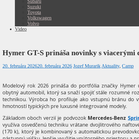
Subaru
Suzuki
Toyota
Volkswagen
Volvo
Video
Hymer GT-S prináša novinky s viacerými d
20. februára 2026
20. februára 2026
Jozef Murarik
Aktuality
,
Camp
Modelový rok 2026 prináša do portfólia značky Hymer ú
obytný automobil, ktorý sa snaží spojiť stále rozumné 
technikou. Výrobca ho profiluje ako vstupnú bránu do v
hmotností typických pre luxusné integrované modely.
Základom oboch verzií je podvozok
Mercedes-Benz
Spri
využíva osvedčenú techniku vrátane dvojlitrového nafto
(170 k), ktorý je kombinovaný s automatickou prevodovk
nástupnú výšku, lepšie využitie vnútorného priestoru a pri