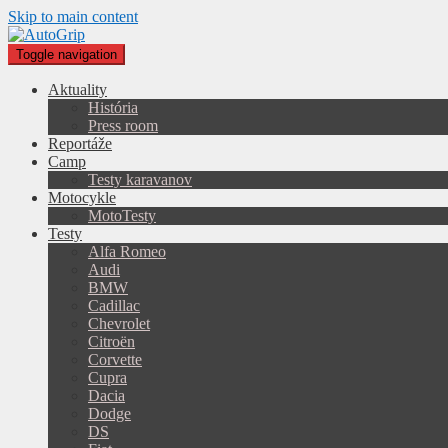
Skip to main content
Toggle navigation
Aktuality
História
Press room
Reportáže
Camp
Testy karavanov
Motocykle
MotoTesty
Testy
Alfa Romeo
Audi
BMW
Cadillac
Chevrolet
Citroën
Corvette
Cupra
Dacia
Dodge
DS