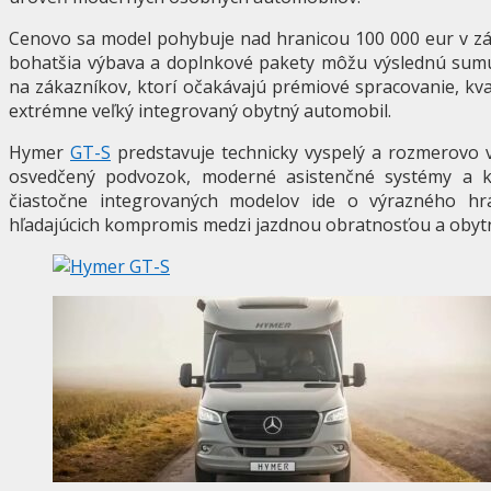
Cenovo sa model pohybuje nad hranicou 100 000 eur v zák
bohatšia výbava a doplnkové pakety môžu výslednú sumu
na zákazníkov, ktorí očakávajú prémiové spracovanie, kva
extrémne veľký integrovaný obytný automobil.
Hymer
GT-S
predstavuje technicky vyspelý a rozmerovo 
osvedčený podvozok, moderné asistenčné systémy a k
čiastočne integrovaných modelov ide o výrazného hr
hľadajúcich kompromis medzi jazdnou obratnosťou a oby