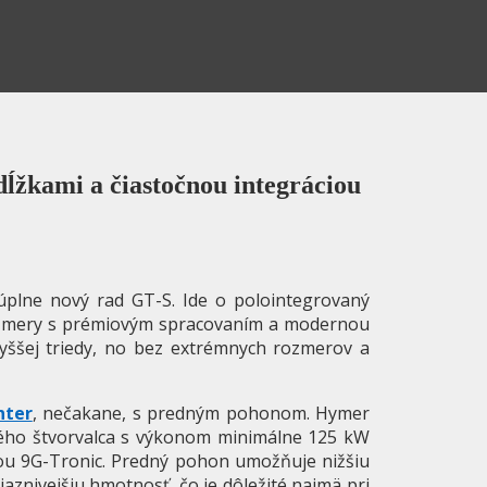
ĺžkami a čiastočnou integráciou
plne nový rad GT-S. Ide o polointegrovaný
rozmery s prémiovým spracovaním a modernou
yššej triedy, no bez extrémnych rozmerov a
nter
,
nečakane, s predným pohonom. Hymer
vého štvorvalca s výkonom minimálne 125 kW
ou 9G-Tronic. Predný pohon umožňuje nižšiu
aznivejšiu hmotnosť, čo je dôležité najmä pri