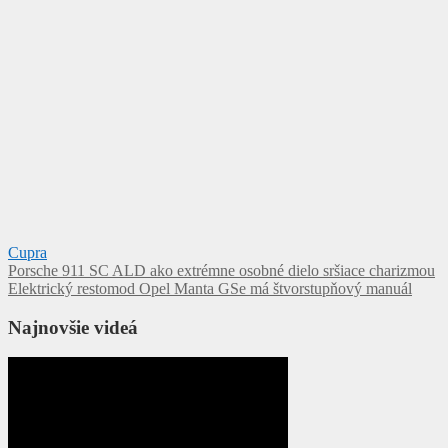
Cupra
Navigácia
Porsche 911 SC ALD ako extrémne osobné dielo sršiace charizmou
Elektrický restomod Opel Manta GSe má štvorstupňový manuál
v
článku
Najnovšie videá