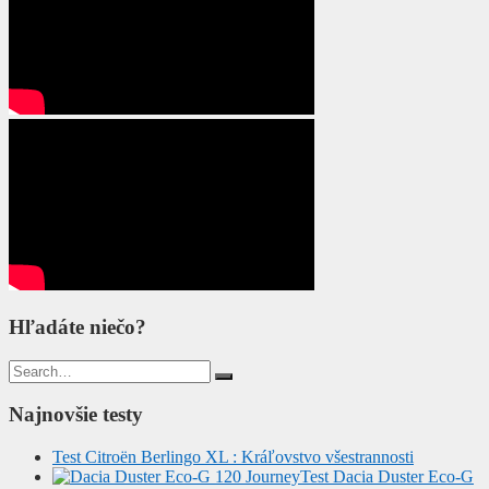
Hľadáte niečo?
Search
for:
Najnovšie testy
Test Citroën Berlingo XL : Kráľovstvo všestrannosti
Test Dacia Duster Eco-G