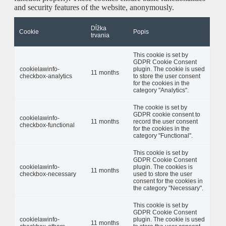
and security features of the website, anonymously.
Dĺžka
Cookie
Popis
trvania
This cookie is set by
GDPR Cookie Consent
cookielawinfo-
plugin. The cookie is used
11 months
checkbox-analytics
to store the user consent
for the cookies in the
category "Analytics".
The cookie is set by
GDPR cookie consent to
cookielawinfo-
11 months
record the user consent
checkbox-functional
for the cookies in the
category "Functional".
This cookie is set by
GDPR Cookie Consent
cookielawinfo-
plugin. The cookies is
11 months
checkbox-necessary
used to store the user
consent for the cookies in
the category "Necessary".
This cookie is set by
GDPR Cookie Consent
cookielawinfo-
plugin. The cookie is used
11 months