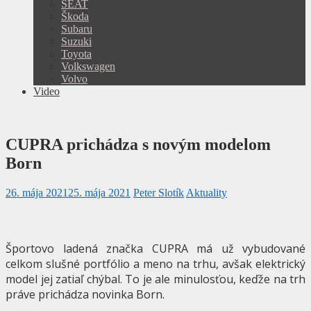
SEAT
Škoda
Subaru
Suzuki
Toyota
Volkswagen
Volvo
Video
CUPRA prichádza s novým modelom
Born
26. mája 2021
25. mája 2021
Peter Slotík
Aktuality
Športovo ladená značka CUPRA má už vybudované
celkom slušné portfólio a meno na trhu, avšak elektrický
model jej zatiaľ chýbal. To je ale minulosťou, keďže na trh
práve prichádza novinka Born.