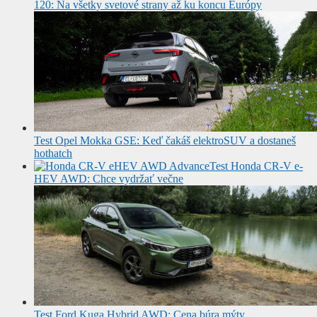
120: Na všetky svetové strany až ku koncu Európy
Test Opel Mokka GSE: Keď čakáš elektroSUV a dostaneš
hothatch
Test Honda CR-V e-
HEV AWD: Chce vydržať večne
Test Ford Kuga Hybrid AWD: Cena búra mýty