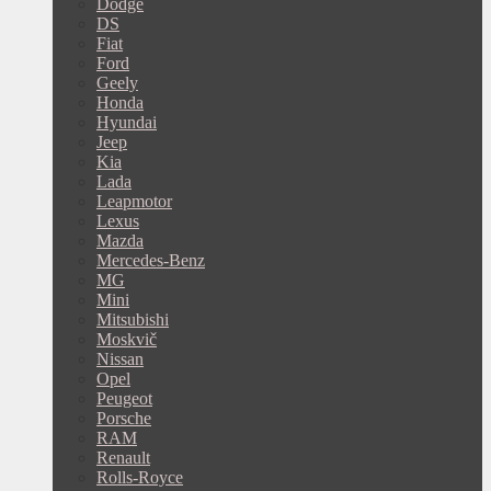
Dodge
DS
Fiat
Ford
Geely
Honda
Hyundai
Jeep
Kia
Lada
Leapmotor
Lexus
Mazda
Mercedes-Benz
MG
Mini
Mitsubishi
Moskvič
Nissan
Opel
Peugeot
Porsche
RAM
Renault
Rolls-Royce