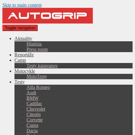
Skip to main content
Toggle navigation
Aktuality
História
Press room
Reportáže
Camp
Testy karavanov
Motocykle
MotoTesty
Testy
Alfa Romeo
Audi
BMW
Cadillac
Chevrolet
Citroën
Corvette
Cupra
Dacia