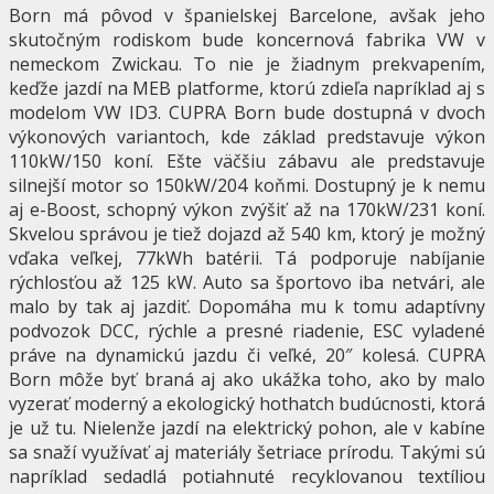
Born má pôvod v španielskej Barcelone, avšak jeho
skutočným rodiskom bude koncernová fabrika VW v
nemeckom Zwickau. To nie je žiadnym prekvapením,
keďže jazdí na MEB platforme, ktorú zdieľa napríklad aj s
modelom VW ID3. CUPRA Born bude dostupná v dvoch
výkonových variantoch, kde základ predstavuje výkon
110kW/150 koní. Ešte väčšiu zábavu ale predstavuje
silnejší motor so 150kW/204 koňmi. Dostupný je k nemu
aj e-Boost, schopný výkon zvýšiť až na 170kW/231 koní.
Skvelou správou je tiež dojazd až 540 km, ktorý je možný
vďaka veľkej, 77kWh batérii. Tá podporuje nabíjanie
rýchlosťou až 125 kW. Auto sa športovo iba netvári, ale
malo by tak aj jazdiť. Dopomáha mu k tomu adaptívny
podvozok DCC, rýchle a presné riadenie, ESC vyladené
práve na dynamickú jazdu či veľké, 20″ kolesá. CUPRA
Born môže byť braná aj ako ukážka toho, ako by malo
vyzerať moderný a ekologický hothatch budúcnosti, ktorá
je už tu. Nielenže jazdí na elektrický pohon, ale v kabíne
sa snaží využívať aj materiály šetriace prírodu. Takými sú
napríklad sedadlá potiahnuté recyklovanou textíliou