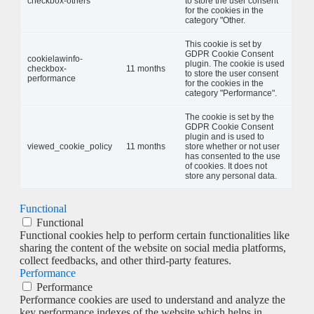
checkbox-others
to store the user consent
for the cookies in the
category "Other.
This cookie is set by
GDPR Cookie Consent
cookielawinfo-
plugin. The cookie is used
checkbox-
11 months
to store the user consent
performance
for the cookies in the
category "Performance".
The cookie is set by the
GDPR Cookie Consent
plugin and is used to
viewed_cookie_policy
11 months
store whether or not user
has consented to the use
of cookies. It does not
store any personal data.
Functional
Functional
Functional cookies help to perform certain functionalities like
sharing the content of the website on social media platforms,
collect feedbacks, and other third-party features.
Performance
Performance
Performance cookies are used to understand and analyze the
key performance indexes of the website which helps in