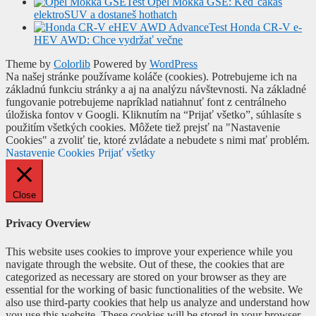
Test Opel Mokka GSE: Keď čakáš
elektroSUV a dostaneš hothatch
Test Honda CR-V e-
HEV AWD: Chce vydržať večne
Theme by
Colorlib
Powered by
WordPress
Na našej stránke používame koláče (cookies). Potrebujeme ich na
základnú funkciu stránky a aj na analýzu návštevnosti. Na základné
fungovanie potrebujeme napríklad natiahnuť font z centrálneho
úložiska fontov v Googli. Kliknutím na “Prijať všetko”, súhlasíte s
použitím všetkých cookies. Môžete tiež prejsť na "Nastavenie
Cookies" a zvoliť tie, ktoré zvládate a nebudete s nimi mať problém.
Nastavenie Cookies
Prijať všetky
Close
Privacy Overview
This website uses cookies to improve your experience while you
navigate through the website. Out of these, the cookies that are
categorized as necessary are stored on your browser as they are
essential for the working of basic functionalities of the website. We
also use third-party cookies that help us analyze and understand how
you use this website. These cookies will be stored in your browser