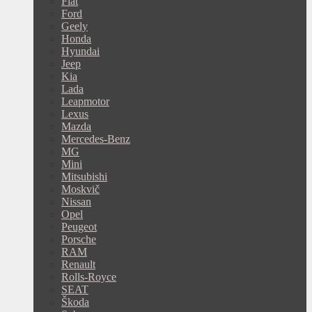
Fiat
Ford
Geely
Honda
Hyundai
Jeep
Kia
Lada
Leapmotor
Lexus
Mazda
Mercedes-Benz
MG
Mini
Mitsubishi
Moskvič
Nissan
Opel
Peugeot
Porsche
RAM
Renault
Rolls-Royce
SEAT
Škoda