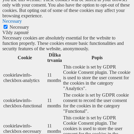
only with your consent. You also have the option to opt-out of these
cookies. But opting out of some of these cookies may affect your
browsing experience.
Necessary
Necessary
Vždy zapnuté
Necessary cookies are absolutely essential for the website to
function properly. These cookies ensure basic functionalities and
security features of the website, anonymously.
Dĺžka
Cookie
Popis
trvania
This cookie is set by GDPR
Cookie Consent plugin. The cookie
cookielawinfo-
11
is used to store the user consent for
checkbox-analytics
months
the cookies in the category
"Analytics".
The cookie is set by GDPR cookie
cookielawinfo-
11
consent to record the user consent
checkbox-functional
months
for the cookies in the category
"Functional".
This cookie is set by GDPR
Cookie Consent plugin. The
cookielawinfo-
11
cookies is used to store the user
checkbox-necessary
months
consent for the cookies in the