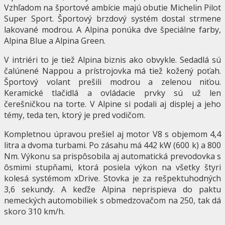
Vzhľadom na športové ambície majú obutie Michelin Pilot
Super Sport. Športový brzdový systém dostal strmene
lakované modrou. A Alpina ponúka dve špeciálne farby,
Alpina Blue a Alpina Green.
V intriéri to je tiež Alpina biznis ako obvykle. Sedadlá sú
čalúnené Nappou a prístrojovka má tiež kožený poťah.
Športový volant prešili modrou a zelenou niťou.
Keramické tlačidlá a ovládacie prvky sú už len
čerešničkou na torte. V Alpine si podali aj displej a jeho
témy, teda ten, ktorý je pred vodičom.
Kompletnou úpravou prešiel aj motor V8 s objemom 4,4
litra a dvoma turbami. Po zásahu má 442 kW (600 k) a 800
Nm. Výkonu sa prispôsobila aj automatická prevodovka s
ôsmimi stupňami, ktorá posiela výkon na všetky štyri
kolesá systémom xDrive. Stovka je za rešpektuhodných
3,6 sekundy. A keďže Alpina neprispieva do paktu
nemeckých automobiliek s obmedzovačom na 250, tak dá
skoro 310 km/h.