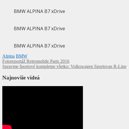
BMW ALPINA B7 xDrive
BMW ALPINA B7 xDrive
BMW ALPINA B7 xDrive
Alpina
BMW
Navigácia
Fotoreportáž Retromobile Paris 2016
Spravme športové kompletne všetko: Volkswagen Sportsvan R-Line
v
článku
Najnovšie videá