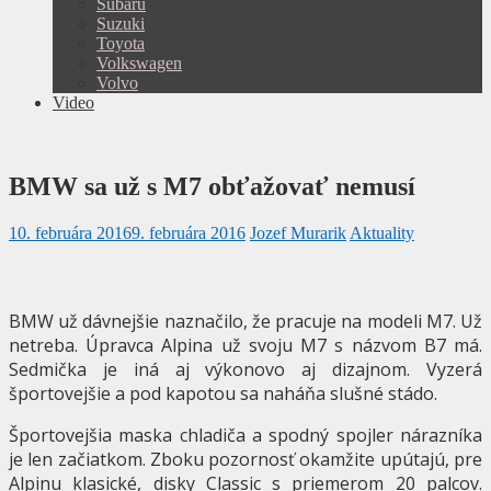
Subaru
Suzuki
Toyota
Volkswagen
Volvo
Video
BMW sa už s M7 obťažovať nemusí
10. februára 2016
9. februára 2016
Jozef Murarik
Aktuality
BMW už dávnejšie naznačilo, že pracuje na modeli M7. Už
netreba. Úpravca Alpina už svoju M7 s názvom B7 má.
Sedmička je iná aj výkonovo aj dizajnom. Vyzerá
športovejšie a pod kapotou sa naháňa slušné stádo.
Športovejšia maska chladiča a spodný spojler nárazníka
je len začiatkom. Zboku pozornosť okamžite upútajú, pre
Alpinu klasické, disky Classic s priemerom 20 palcov.