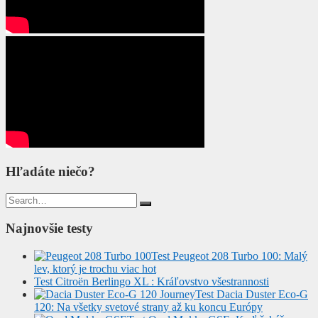
Hľadáte niečo?
Search
for:
Najnovšie testy
Test Peugeot 208 Turbo 100: Malý
lev, ktorý je trochu viac hot
Test Citroën Berlingo XL : Kráľovstvo všestrannosti
Test Dacia Duster Eco-G
120: Na všetky svetové strany až ku koncu Európy