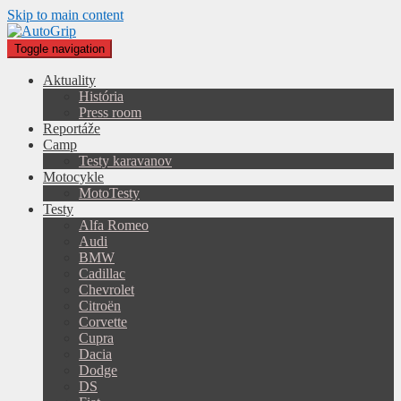
Skip to main content
Toggle navigation
Aktuality
História
Press room
Reportáže
Camp
Testy karavanov
Motocykle
MotoTesty
Testy
Alfa Romeo
Audi
BMW
Cadillac
Chevrolet
Citroën
Corvette
Cupra
Dacia
Dodge
DS