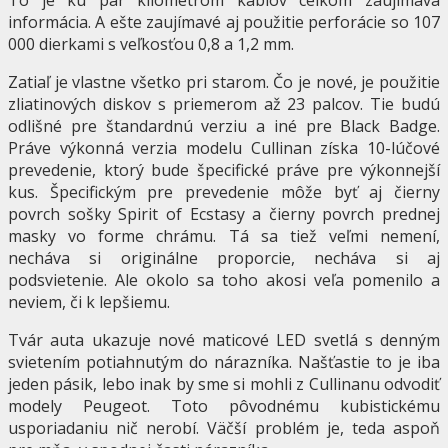
informácia. A ešte zaujímavé aj použitie perforácie so 107
000 dierkami s veľkosťou 0,8 a 1,2 mm.
Zatiaľ je vlastne všetko pri starom. Čo je nové, je použitie
zliatinových diskov s priemerom až 23 palcov. Tie budú
odlišné pre štandardnú verziu a iné pre Black Badge.
Práve výkonná verzia modelu Cullinan získa 10-lúčové
prevedenie, ktorý bude špecifické práve pre výkonnejší
kus. Špecifickým pre prevedenie môže byť aj čierny
povrch sošky Spirit of Ecstasy a čierny povrch prednej
masky vo forme chrámu. Tá sa tiež veľmi nemení,
necháva si originálne proporcie, necháva si aj
podsvietenie. Ale okolo sa toho akosi veľa pomenilo a
neviem, či k lepšiemu.
Tvár auta ukazuje nové maticové LED svetlá s denným
svietením potiahnutým do nárazníka. Našťastie to je iba
jeden pásik, lebo inak by sme si mohli z Cullinanu odvodiť
modely Peugeot. Toto pôvodnému kubistickému
usporiadaniu nič nerobí. Väčší problém je, teda aspoň