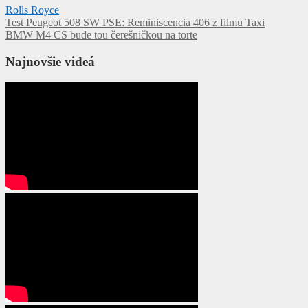
Rolls Royce
Navigácia
Test Peugeot 508 SW PSE: Reminiscencia 406 z filmu Taxi
BMW M4 CS bude tou čerešničkou na torte
v
článku
Najnovšie videá