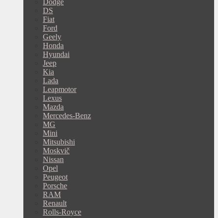
Dodge
DS
Fiat
Ford
Geely
Honda
Hyundai
Jeep
Kia
Lada
Leapmotor
Lexus
Mazda
Mercedes-Benz
MG
Mini
Mitsubishi
Moskvič
Nissan
Opel
Peugeot
Porsche
RAM
Renault
Rolls-Royce