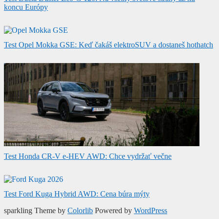
koncu Európy
Test Opel Mokka GSE: Keď čakáš elektroSUV a dostaneš hothatch
Test Honda CR-V e-HEV AWD: Chce vydržať večne
Test Ford Kuga Hybrid AWD: Cena búra mýty
sparkling Theme by
Colorlib
Powered by
WordPress