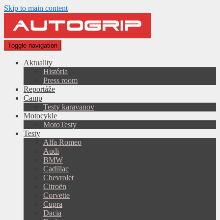
Skip to main content
Toggle navigation
Aktuality
História
Press room
Reportáže
Camp
Testy karavanov
Motocykle
MotoTesty
Testy
Alfa Romeo
Audi
BMW
Cadillac
Chevrolet
Citroën
Corvette
Cupra
Dacia