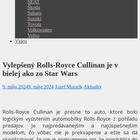
SEAT
Škoda
Subaru
Suzuki
Toyota
Volkswagen
Volvo
Video
Vylepšený Rolls-Royce Cullinan je v
bielej ako zo Star Wars
9. mája 2024
9. mája 2024
Jozef Murarik
Aktuality
Rolls-Royce Cullinan je presne to auto, ktoré bolo
logickým vyústením automobilky Rolls-Royce z pohľadu
predajov. Je najpredávanejším a najúspešnejším
modelom, čo vôbec nie je prekvapenie a ešte sa dá
skonštatovať, že nie je prekvapenie ani, že prechádza do