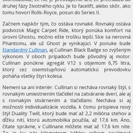
druhej fázy životného cyklu. Je to facelift, alebo skôr, ako
tomu hovorí Rolls-Royce, posun do Series II.
Začnem najskôr tým, čo ostáva rovnaké. Rovnaký ostáva
podvozok Magic Carpet Ride, ktorý ponúka komfort na
úrovni Ghostu, možno ešte trošku lepší. Síce sa nerovná
Phantomu, ale už Ghost je vynikajúci. V ponuke bude
štandardný Cullinan
, aj Cullinan Black Badge so zvýšeným
výkonom. V oboch prípadoch bude pôvodný aj motor.
Cullinan ponúkne agregát V12 s objemom 6,75 litra,
ktorý cez osemstupňovú automatickú prevodovku
poháňa všetky štyri kolesa.
Nemení sa ani interiér. Cullinan si necháva rovnaký štýl, s
rovnakým umiestnením tlačidiel na zatváranie dverí, ale aj
s rovnakým stvárnením a tlačidlami. Necháva si aj
možnosti individualizácie vozidla, k čomu prispieva nový
štýl Duality Twill, ktorý bude mať až 2,2 milióna stehov a
dĺžku nití, ktorú automobilka použila, až 17,6 km. Áno,
čítate správne, v Cullinane môžete mať až 17,6 km nite.
To je ku pár kilometrom káblov celkom zaujímavá