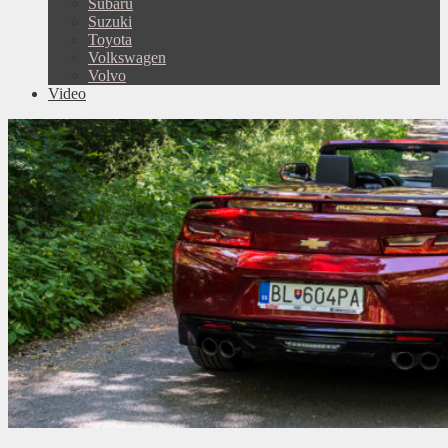
Subaru
Suzuki
Toyota
Volkswagen
Volvo
Video