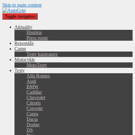
Skip to main content
Toggle navigation
Aktuality
História
Press room
Reportáže
Camp
Testy karavanov
Motocykle
MotoTesty
Testy
Alfa Romeo
Audi
BMW
Cadillac
Chevrolet
Citroën
Corvette
Cupra
Dacia
Dodge
DS