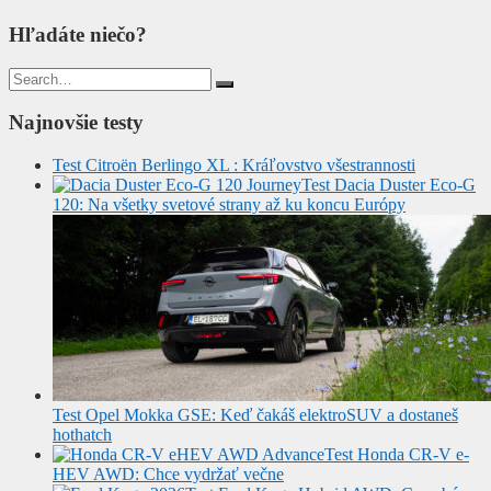
Hľadáte niečo?
Search
for:
Najnovšie testy
Test Citroën Berlingo XL : Kráľovstvo všestrannosti
Test Dacia Duster Eco-G
120: Na všetky svetové strany až ku koncu Európy
Test Opel Mokka GSE: Keď čakáš elektroSUV a dostaneš
hothatch
Test Honda CR-V e-
HEV AWD: Chce vydržať večne