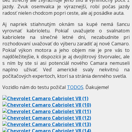
jazdy. Zvuk osemvalca je výraznejší, robí počas jazdy
radosť nielen chodcom popri ceste, ale aj posádke auta.
Aj napriek stiahnutým oknám sa kupé nemá šancu
vyrovnať kabrioletu. Pokiaľ uvažujete o svalnatom
kabriolete na slnečné letné dni, nezabudnite pri
rozhodovaní uvažovať do výberu zaradiť aj nové Camaro.
Pokiaľ výkon motora a jeho objem nie je pre vás to
najdôležitejšie, k dispozícii je aj dvojlitrový štvorvalec, ale
s ním by ste si asi potenciál nového Camara nemuseli
naplno užívať. Veď americké svaly nekvitnú na
počítačových expertoch, ktorí sa stránia denného svetla.
Vozidlo nám do testu požičal
TODOS
. Ďakujeme!