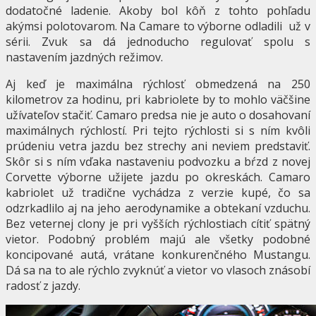
dodatočné ladenie. Akoby bol kôň z tohto pohľadu
akýmsi polotovarom. Na Camare to výborne odladili už v
sérii. Zvuk sa dá jednoducho regulovať spolu s
nastavením jazdných režimov.
Aj keď je maximálna rýchlosť obmedzená na 250
kilometrov za hodinu, pri kabriolete by to mohlo väčšine
užívateľov stačiť. Camaro predsa nie je auto o dosahovaní
maximálnych rýchlostí. Pri tejto rýchlosti si s ním kvôli
prúdeniu vetra jazdu bez strechy ani neviem predstaviť.
Skôr si s ním vďaka nastaveniu podvozku a bŕzd z novej
Corvette výborne užijete jazdu po okreskách. Camaro
kabriolet už tradične vychádza z verzie kupé, čo sa
odzrkadlilo aj na jeho aerodynamike a obtekaní vzduchu.
Bez veternej clony je pri vyšších rýchlostiach cítiť spätný
vietor. Podobný problém majú ale všetky podobné
koncipované autá, vrátane konkurenčného Mustangu.
Dá sa na to ale rýchlo zvyknúť a vietor vo vlasoch znásobí
radosť z jazdy.