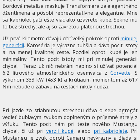
Bordová metalíza maskuje Transformera za elegantného
džentlmena a pôsobí reprezentatívne a elegantne. Mne
sa kabriolet páči ešte viac ako uzavreté kupé. Sekne mu
to bez strechy, ale aj so zavretou plátenou strechou.
Už prvé kilometre dávajú cítiť veľký pokrok oproti
minulej
generácii
. Karoséria je výrazne tuhšia a dáva pocit istoty
aj na menej kvalitnej ceste. Rozdiel oproti kupé je len
minimálny. Tento pocit istoty mi pri minulej generácii
chýbal. Teraz už nič nebráni naplno si užívať potenciál
6,2 litrového atmosférického osemvalca z
Corvette
. S
výkonom 333 kW (453 k) a krútiacim momentom až 617
Nm nebude o zábavu na cestách nikdy núdza.
Pri jazde zo stiahnutou strechou dáva o sebe agregát
vedieť bublavým zvukom doplneným o príjemné strely z
výfuku. Tento pocit nám pri teste nového Mustangu
chýbal, či už pri
verzii kupé
, alebo
pri kabriolete
. Pri
Mustangu je zvuk oproti Camaru nevýrazný a žiada si