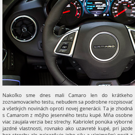
Nakoľko sme dnes mali Camaro len do krátkeho
zoznamovacieho testu, nebudem sa podrobne rozpisovať
a všetkých novinách oproti novej generácii. Ta je zhodná
s Camarom z môjho jesenného testu kupé. Mňa osobne
viac zaujala verzia bez strechy. Kabriolet ponúka výborné
jazdné vlastnosti, rovnako ako uzavreté kupé, pri jazde
bez strechy ale zvýrazňuje jeho silu a výnimočný pocit z