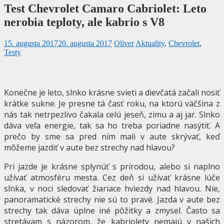
Test Chevrolet Camaro Cabriolet: Leto
nerobia teploty, ale kabrio s V8
15. augusta 2017
20. augusta 2017
Oliver
Aktuality
,
Chevrolet
,
Testy
Konečne je leto, slnko krásne svieti a dievčatá začali nosiť
krátke sukne. Je presne tá časť roku, na ktorú väčšina z
nás tak netrpezlivo čakala celú jeseň, zimu a aj jar. Slnko
dáva veľa energie, tak sa ho treba poriadne nasýtiť. A
prečo by sme sa pred ním mali v aute skrývať, keď
môžeme jazdiť v aute bez strechy nad hlavou?
Pri jazde je krásne splynúť s prírodou, alebo si naplno
užívať atmosféru mesta. Cez deň si užívať krásne lúče
slnka, v noci sledovať žiariace hviezdy nad hlavou. Nie,
panoramatické strechy nie sú to pravé. Jazda v aute bez
strechy tak dáva úplne iné pôžitky a zmysel. Často sa
stretávam s názorom, že kabriolety nemajú v našich