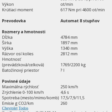
Výkon
ot/min
Krútiaci moment
617 Nm pri 4600 ot/min
Prevodovka
Automat 8 stupňov
Rozmery a hmotnosti
Dĺžka
4784 mm
Šírka
1897 mm
Výška
1340 mm
Rázvor osí kolies
2812 mm
Hmotnosť
(prevádzková/celková)
1769/2200 kg
Batožinový priestor
? l
Povinné údaje
Maximálna rýchlosť
250 km/h
Zrýchlenie 0-100 km/h
4,6 s
Spotreba (mesto/mimo/komb)
17,5/7,9/11,5
Emisie g CO2/km
260
Chevrolet
Todos