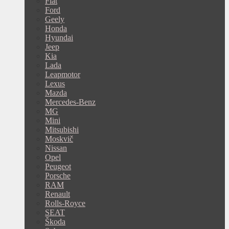
Fiat
Ford
Geely
Honda
Hyundai
Jeep
Kia
Lada
Leapmotor
Lexus
Mazda
Mercedes-Benz
MG
Mini
Mitsubishi
Moskvič
Nissan
Opel
Peugeot
Porsche
RAM
Renault
Rolls-Royce
SEAT
Škoda