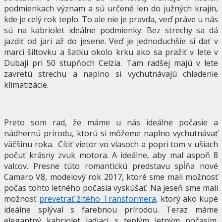
podmienkach význam a sú určené len do južných krajín,
kde je celý rok teplo. To ale nie je pravda, veď práve u nás
sú na kabriolet ideálne podmienky. Bez strechy sa dá
jazdiť od jari až do jesene. Veď je jednoduchšie si dať v
marci šiltovku a šatku okolo krku ako sa pražiť v lete v
Dubaji pri 50 stupňoch Celzia. Tam radšej majú v lete
zavretú strechu a naplno si vychutnávajú chladenie
klimatizácie.
Preto som rad, že máme u nás ideálne počasie a
nádhernú prírodu, ktorú si môžeme naplno vychutnávať
väčšinu roka. Cítiť vietor vo vlasoch a popri tom v ušiach
počuť krásny zvuk motora. A ideálne, aby mal aspoň 8
valcov. Presne túto romantickú predstavu spĺňa nové
Camaro V8, modelový rok 2017, ktoré sme mali možnosť
počas tohto letného počasia vyskúšať. Na jeseň sme mali
možnosť
prevetrať žltého Transformera
, ktorý ako kupé
ideálne splýval s farebnou prírodou. Teraz máme
elegantný kabriolet ladiaci s teplým letným počasím.