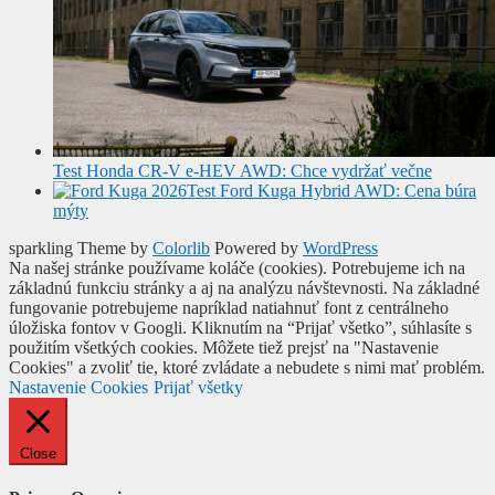
Test Honda CR-V e-HEV AWD: Chce vydržať večne
Test Ford Kuga Hybrid AWD: Cena búra
mýty
sparkling Theme by
Colorlib
Powered by
WordPress
Na našej stránke používame koláče (cookies). Potrebujeme ich na
základnú funkciu stránky a aj na analýzu návštevnosti. Na základné
fungovanie potrebujeme napríklad natiahnuť font z centrálneho
úložiska fontov v Googli. Kliknutím na “Prijať všetko”, súhlasíte s
použitím všetkých cookies. Môžete tiež prejsť na "Nastavenie
Cookies" a zvoliť tie, ktoré zvládate a nebudete s nimi mať problém.
Nastavenie Cookies
Prijať všetky
Close