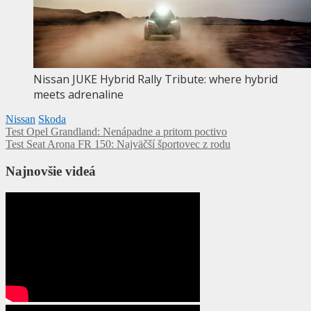
Nissan JUKE Hybrid Rally Tribute: where hybrid
meets adrenaline
Nissan
Skoda
Navigácia
Test Opel Grandland: Nenápadne a pritom poctivo
Test Seat Arona FR 150: Najväčší športovec z rodu
v
článku
Najnovšie videá