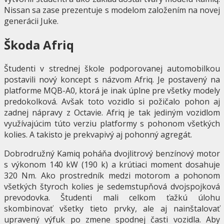
Nissan sa zase prezentuje s modelom založením na novej
generácii Juke.
Škoda Afriq
Študenti v strednej škole podporovanej automobilkou
postavili nový koncept s názvom Afriq. Je postavený na
platforme MQB-A0, ktorá je inak úplne pre všetky modely
predokolková. Avšak toto vozidlo si požičalo pohon aj
zadnej nápravy z Octavie. Afriq je tak jediným vozidlom
využívajúcim túto verziu platformy s pohonom všetkých
kolies. A takisto je prekvapivý aj pohonný agregát.
Dobrodružný Kamiq poháňa dvojlitrový benzínový motor
s výkonom 140 kW (190 k) a krútiaci moment dosahuje
320 Nm. Ako prostredník medzi motorom a pohonom
všetkých štyroch kolies je sedemstupňová dvojspojková
prevodovka. Študenti mali celkom ťažkú úlohu
skombinovať všetky tieto prvky, ale aj nainštalovať
upravený výfuk po zmene spodnej časti vozidla. Aby