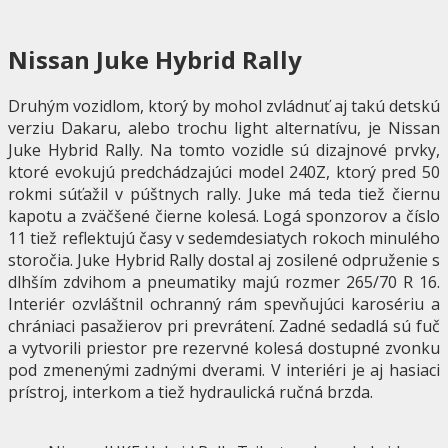
Nissan Juke Hybrid Rally
Druhým vozidlom, ktorý by mohol zvládnuť aj takú detskú
verziu Dakaru, alebo trochu light alternatívu, je Nissan
Juke Hybrid Rally. Na tomto vozidle sú dizajnové prvky,
ktoré evokujú predchádzajúci model 240Z, ktorý pred 50
rokmi súťažil v púštnych rally. Juke má teda tiež čiernu
kapotu a zväčšené čierne kolesá. Logá sponzorov a číslo
11 tiež reflektujú časy v sedemdesiatych rokoch minulého
storočia. Juke Hybrid Rally dostal aj zosilené odpruženie s
dlhším zdvihom a pneumatiky majú rozmer 265/70 R 16.
Interiér ozvláštnil ochranný rám spevňujúci karosériu a
chrániaci pasažierov pri prevrátení. Zadné sedadlá sú fuč
a vytvorili priestor pre rezervné kolesá dostupné zvonku
pod zmenenými zadnými dverami. V interiéri je aj hasiaci
prístroj, interkom a tiež hydraulická ručná brzda.