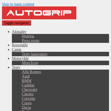
Skip to main content
Toggle navigation
Aktuality
História
Press room
Reportáže
Camp
Testy karavanov
Motocykle
MotoTesty
Testy
Alfa Romeo
Audi
BMW
Cadillac
Chevrolet
Citroën
Corvette
Cupra
Dacia