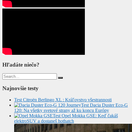
Hľadáte niečo?
Search
for:
Najnovšie testy
Test Citroën Berlingo XL : Kráľovstvo všestrannosti
Test Dacia Duster Eco-G
120: Na všetky svetové strany až ku koncu Európy
Test Opel Mokka GSE: Keď čakáš
elektroSUV a dostaneš hothatch