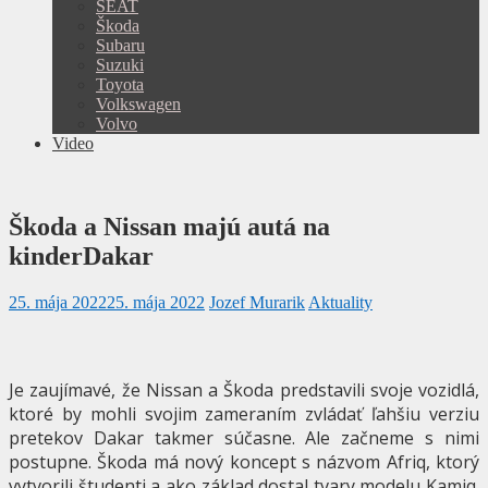
SEAT
Škoda
Subaru
Suzuki
Toyota
Volkswagen
Volvo
Video
Škoda a Nissan majú autá na
kinderDakar
25. mája 2022
25. mája 2022
Jozef Murarik
Aktuality
Je zaujímavé, že Nissan a Škoda predstavili svoje vozidlá,
ktoré by mohli svojim zameraním zvládať ľahšiu verziu
pretekov Dakar takmer súčasne. Ale začneme s nimi
postupne. Škoda má nový koncept s názvom Afriq, ktorý
vytvorili študenti a ako základ dostal tvary modelu Kamiq.