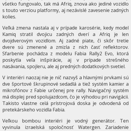
všetko fungovalo, tak má Afriq, znova ako jediné vozidlo
s touto verziou platformy, aj nezávislé zavesenie zadných
kolies.
Veľká zmena nastala aj v prípade karosérie, kedy model
Kamiq stratil dvojicu zadných dverí a Afriq je len
dvojdverovým vozidlom. Aj zadné piate, či skôr tretie
dvere sú zmenené a zmizla z nich časť reflektorov.
Sfarbenie pochádza z modelu Fabia Rally2 Evo, ktorá
poskytla veľa inšpirácie, aj v prípade strešného
nasávania, spojleru, ale aj predných dodatkových svetiel.
V interiéri naozaj nie je nič nazvyš a hlavnými prvkami sú
dve športové škrupinové sedadlá a tiež systém kamier a
mikrofónov z Fabie určenej pre rally. Navigačný systém
má displej pred spolujazdcom, čo je výhodou pri navigácii.
Takisto vlastne celá prístrojová doska je odvodená od
pretekárskeho vozidla Fabia.
Veľkou bombou interiéri je vodný generátor. Ten
vyvinula izraelská spoločnosť Watergen. Zariadenie