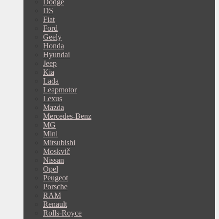
Dodge
DS
Fiat
Ford
Geely
Honda
Hyundai
Jeep
Kia
Lada
Leapmotor
Lexus
Mazda
Mercedes-Benz
MG
Mini
Mitsubishi
Moskvič
Nissan
Opel
Peugeot
Porsche
RAM
Renault
Rolls-Royce