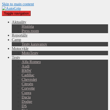
Skip to main content
Toggle navigation
Aktuality
História
Press room
Reportáže
Camp
Testy karavanov
Motocykle
MotoTesty
Testy
Alfa Romeo
Audi
BMW
Cadillac
Chevrolet
Citroën
Corvette
Cupra
Dacia
Dodge
DS