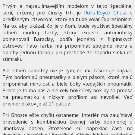
Prvým a najzaujímavejším modelom v tejto špeciálnej
sérii, určenej pre čínsky trh, je
Rolls-Royce Ghost
s
predĺženým rázvorom, ktorý sa bude volať Expresionism.
Na to, aby ukázal, čo je v ňom, bude využívať špeciálny
odtieň modrej farby, ktorý experti automobilky
pomenovali Baraclay, podľa jedného z filipínskych
ostrovov. Táto farba má pripomínať spojenie mora a
oblohy jednou farbou pri prechode zo západu slnka do
súmraku.
Ale odtieň samotný nie je tým, čo ma fascinuje najviac.
Tým bodom sú pneumatiky s bielym pásom, ktoré majú
pripomínať minulosť a biele boky vtedajších pneumatík.
Prečo je to iba pás a nie celý bok? Celý bok by sa predsa
na pneumatiku s nízkym profilom asi nevošiel. Veď
priemer diskov je až 21 palcov.
Pri Ghoste ešte chvíľu ostaneme. Interiér má zaujímavé
prevedenie s kombináciou čiernej farby doplnenej o
limetkový odtieň. Žltozelené sú napríklad časti na
dverách, v ktorých sú špecifické výšivky. Niekto vo fabrike