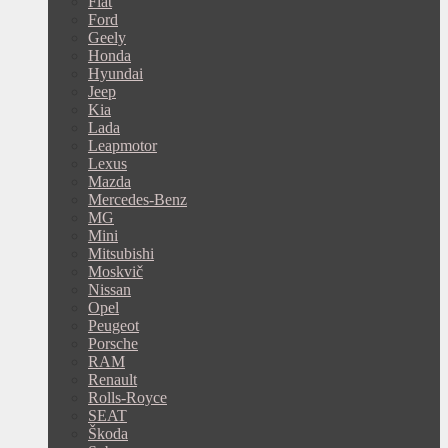
Fiat
Ford
Geely
Honda
Hyundai
Jeep
Kia
Lada
Leapmotor
Lexus
Mazda
Mercedes-Benz
MG
Mini
Mitsubishi
Moskvič
Nissan
Opel
Peugeot
Porsche
RAM
Renault
Rolls-Royce
SEAT
Škoda