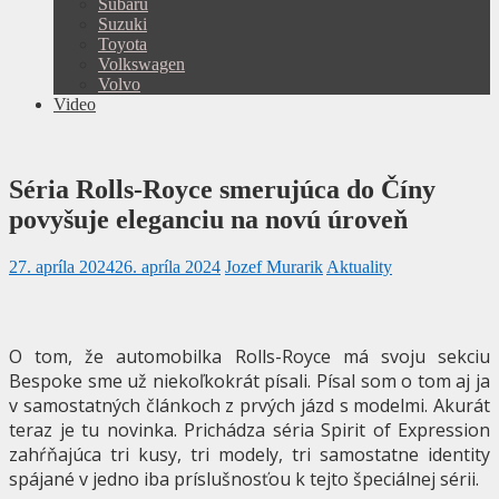
Subaru
Suzuki
Toyota
Volkswagen
Volvo
Video
Séria Rolls-Royce smerujúca do Číny
povyšuje eleganciu na novú úroveň
27. apríla 2024
26. apríla 2024
Jozef Murarik
Aktuality
O tom, že automobilka Rolls-Royce má svoju sekciu
Bespoke sme už niekoľkokrát písali. Písal som o tom aj ja
v samostatných článkoch z prvých jázd s modelmi. Akurát
teraz je tu novinka. Prichádza séria Spirit of Expression
zahŕňajúca tri kusy, tri modely, tri samostatne identity
spájané v jedno iba príslušnosťou k tejto špeciálnej sérii.