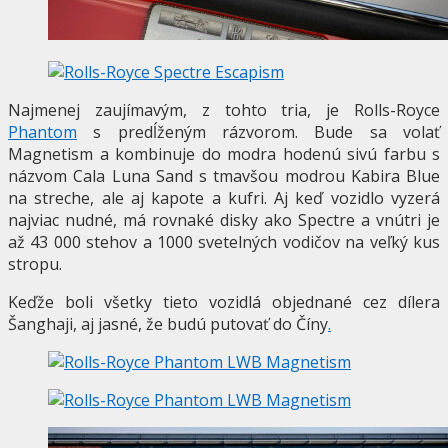
Najmenej zaujímavým, z tohto tria, je Rolls-Royce
Phantom
s predĺženým rázvorom. Bude sa volať
Magnetism a kombinuje do modra hodenú sivú farbu s
názvom Cala Luna Sand s tmavšou modrou Kabira Blue
na streche, ale aj kapote a kufri. Aj keď vozidlo vyzerá
najviac nudné, má rovnaké disky ako Spectre a vnútri je
až 43 000 stehov a 1000 svetelných vodičov na veľký kus
stropu.
Keďže boli všetky tieto vozidlá objednané cez dílera
Šanghaji, aj jasné, že budú putovať do Číny
.