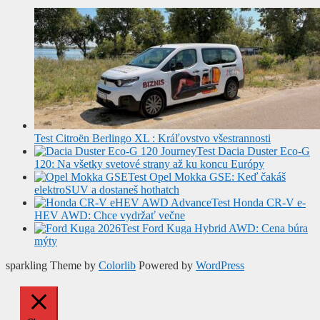
Test Citroën Berlingo XL : Kráľovstvo všestrannosti
Test Dacia Duster Eco-G
120: Na všetky svetové strany až ku koncu Európy
Test Opel Mokka GSE: Keď čakáš
elektroSUV a dostaneš hothatch
Test Honda CR-V e-
HEV AWD: Chce vydržať večne
Test Ford Kuga Hybrid AWD: Cena búra
mýty
sparkling Theme by
Colorlib
Powered by
WordPress