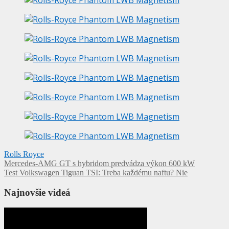
Rolls Royce
Navigácia
Mercedes-AMG GT s hybridom predvádza výkon 600 kW
Test Volkswagen Tiguan TSI: Treba každému naftu? Nie
v
článku
Najnovšie videá