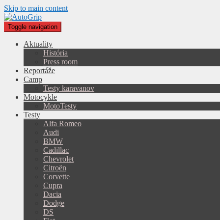
Skip to main content
Toggle navigation
Aktuality
História
Press room
Reportáže
Camp
Testy karavanov
Motocykle
MotoTesty
Testy
Alfa Romeo
Audi
BMW
Cadillac
Chevrolet
Citroën
Corvette
Cupra
Dacia
Dodge
DS