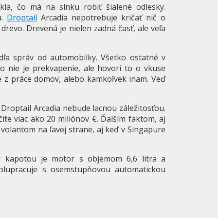
kla, čo má na slnku robiť šialené odlesky.
u.
Droptail
Arcadia nepotrebuje kričať nič o
 drevo. Drevená je nielen zadná časť, ale veľa
dľa správ od automobilky. Všetko ostatné v
To nie je prekvapenie, ale hovorí to o vkuse
te z práce domov, alebo kamkoľvek inam. Veď
že Droptail Arcadia nebude lacnou záležitosťou.
čite viac ako 20 miliónov €. Ďalším faktom, aj
 volantom na ľavej strane, aj keď v Singapure
od kapotou je motor s objemom 6,6 litra a
olupracuje s osemstupňovou automatickou