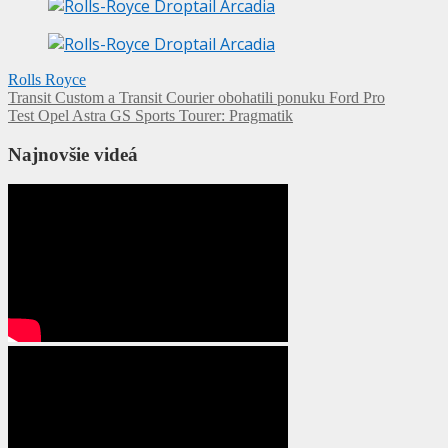
Rolls Royce
Navigácia
Transit Custom a Transit Courier obohatili ponuku Ford Pro
Test Opel Astra GS Sports Tourer: Pragmatik
v
článku
Najnovšie videá