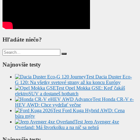
Hľadáte niečo?
Search
for:
Najnovšie testy
Test Dacia Duster Eco-
G 120: Na všetky svetové strany až ku koncu Európy
Test Opel Mokka GSE: Keď čakáš
elektroSUV a dostaneš hothatch
Test Honda CR-V e-
HEV AWD: Chce vydržať večne
Test Ford Kuga Hybrid AWD: Cena
búra mýty
Test Jeep Avenger 4xe
Overland: Má štvorkolku a na nič sa nehrá
Najnovšie testy