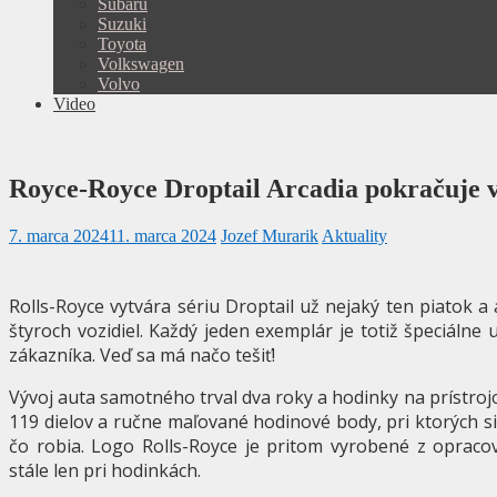
Subaru
Suzuki
Toyota
Volkswagen
Volvo
Video
Royce-Royce Droptail Arcadia pokračuje v 
7. marca 2024
11. marca 2024
Jozef Murarik
Aktuality
Rolls-Royce vytvára sériu Droptail už nejaký ten piatok a 
štyroch vozidiel. Každý jeden exemplár je totiž špeciálne
zákazníka. Veď sa má načo tešiť!
Vývoj auta samotného trval dva roky a hodinky na prístrojo
119 dielov a ručne maľované hodinové body, pri ktorých si 
čo robia. Logo Rolls-Royce je pritom vyrobené z opraco
stále len pri hodinkách.