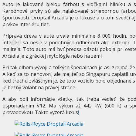
Auto je lakované bielou farbou s vločkami hliníku a s
Karbónové prvky sú ale nalakované striebornou farbo
športovosti. Droptail Arcadia je o luxuse a o tom svedčí aj
prvkov interiéru tiež.
Príprava dreva v aute trvala minimálne 8 000 hodín, po
interiéri sa nesie v podobných odtieňoch ako exteriér. 
majiteľa. Toto auto má byť predsa oázou pokoja pri ces
Arcadia je z gréckej mytológie nebo na zemi.
Pri tak dlhom vývoji a toľkých špecialitách je asi zrejmé, 
A keď sa to nehovorí, ale majiteľ zo Singapuru zaplatil ur
keď trochu zvláštnym je, že toto vozidlo bolo objednané s
je bežný volant na pravej strane.
A aby boli informácie všetky, tak treba vedieť, že p
usporiadaním V12. Má výkon až 442 kW (600 k) a sp
prevodovkou. Takto vyzerá luxus
!