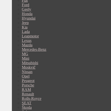
Fiat
Ford
Geely
Honda
Hyundai
Jeep
Kia
Lada
Leapmotor
Lexus
Mazda
Mercedes-Benz
MG
Mini
Mitsubishi
Moskvič
Nissan
Opel
Peugeot
Porsche
RAM
Renault
Rolls-Royce
SEAT
Škoda