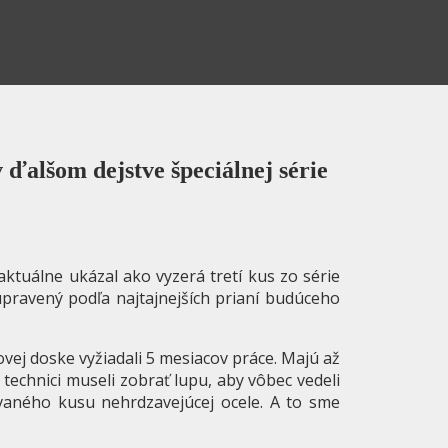
ďalšom dejstve špeciálnej série
aktuálne ukázal ako vyzerá tretí kus zo série
 upravený podľa najtajnejších prianí budúceho
vej doske vyžiadali 5 mesiacov práce. Majú až
technici museli zobrať lupu, aby vôbec vedeli
vaného kusu nehrdzavejúcej ocele. A to sme