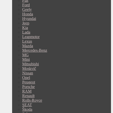
Fiat
Ford
Geely
Honda
Hyundai
Jeep
Kia
Lada
Leapmotor
Lexus
Mazda
Mercedes-Benz
MG
Mini
Mitsubishi
Moskvič
Nissan
Opel
Peugeot
Porsche
RAM
Renault
Rolls-Royce
SEAT
Škoda