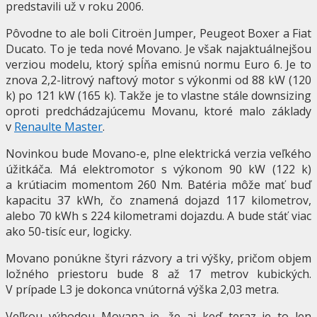
predstavili už v roku 2006.
Pôvodne to ale boli Citroën Jumper, Peugeot Boxer a Fiat
Ducato. To je teda nové Movano. Je však najaktuálnejšou
verziou modelu, ktorý spĺňa emisnú normu Euro 6. Je to
znova 2,2-litrový naftový motor s výkonmi od 88 kW (120
k) po 121 kW (165 k). Takže je to vlastne stále downsizing
oproti predchádzajúcemu Movanu, ktoré malo základy
v
Renaulte Master
.
Novinkou bude Movano-e, plne elektrická verzia veľkého
úžitkáča. Má elektromotor s výkonom 90 kW (122 k)
a krútiacim momentom 260 Nm. Batéria môže mať buď
kapacitu 37 kWh, čo znamená dojazd 117 kilometrov,
alebo 70 kWh s 224 kilometrami dojazdu. A bude stáť viac
ako 50-tisíc eur, logicky.
Movano ponúkne štyri rázvory a tri výšky, pričom objem
ložného priestoru bude 8 až 17 metrov kubických.
V prípade L3 je dokonca vnútorná výška 2,03 metra.
Veľkou výhodou Movana je, že aj keď teraz je to len