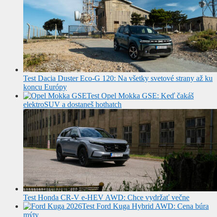
Test Dacia Duster Eco-G 120: Na všetky svetové strany až ku
koncu Európy
Test Opel Mokka GSE: Keď čakáš
elektroSUV a dostaneš hothatch
Test Honda CR-V e-HEV AWD: Chce vydržať večne
Test Ford Kuga Hybrid AWD: Cena búra
mýty