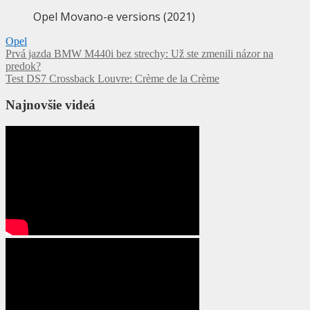
Opel Movano-e versions (2021)
Opel
Navigácia
Prvá jazda BMW M440i bez strechy: Už ste zmenili názor na
predok?
v
Test DS7 Crossback Louvre: Crème de la Crème
článku
Najnovšie videá