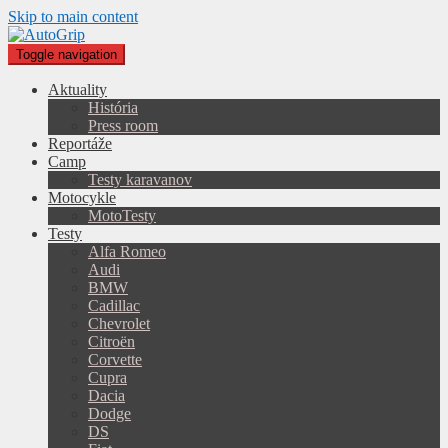
Skip to main content
Toggle navigation
Aktuality
História
Press room
Reportáže
Camp
Testy karavanov
Motocykle
MotoTesty
Testy
Alfa Romeo
Audi
BMW
Cadillac
Chevrolet
Citroën
Corvette
Cupra
Dacia
Dodge
DS