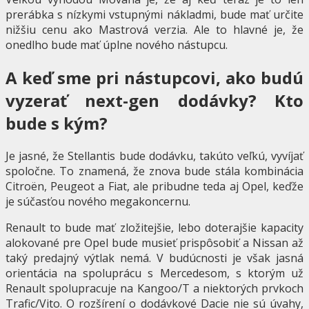
prerábka s nízkymi vstupnými nákladmi, bude mať určite
nižšiu cenu ako Mastrová verzia. Ale to hlavné je, že
onedlho bude mať úplne nového nástupcu.
A keď sme pri nástupcovi, ako budú
vyzerať next-gen dodávky? Kto
bude s kým?
Je jasné, že Stellantis bude dodávku, takúto veľkú, vyvíjať
spoločne. To znamená, že znova bude stála kombinácia
Citroën, Peugeot a Fiat, ale pribudne teda aj Opel, keďže
je súčasťou nového megakoncernu.
Renault to bude mať zložitejšie, lebo doterajšie kapacity
alokované pre Opel bude musieť prispôsobiť a Nissan až
taký predajný výtlak nemá. V budúcnosti je však jasná
orientácia na spoluprácu s Mercedesom, s ktorým už
Renault spolupracuje na Kangoo/T a niektorých prvkoch
Trafic/Vito. O rozšírení o dodávkové Dacie nie sú úvahy,