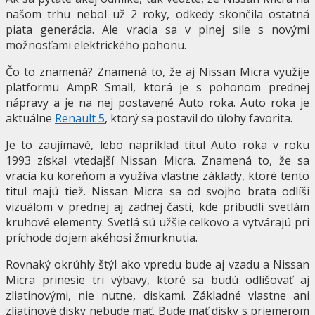
našom trhu nebol už 2 roky, odkedy skončila ostatná
piata generácia. Ale vracia sa v plnej sile s novými
možnosťami elektrického pohonu.
Čo to znamená? Znamená to, že aj Nissan Micra využije
platformu AmpR Small, ktorá je s pohonom prednej
nápravy a je na nej postavené Auto roka. Auto roka je
aktuálne
Renault 5
, ktorý sa postavil do úlohy favorita.
Je to zaujímavé, lebo napríklad titul Auto roka v roku
1993 získal vtedajší Nissan Micra. Znamená to, že sa
vracia ku koreňom a využíva vlastne základy, ktoré tento
titul majú tiež. Nissan Micra sa od svojho brata odlíši
vizuálom v prednej aj zadnej časti, kde pribudli svetlám
kruhové elementy. Svetlá sú užšie celkovo a vytvárajú pri
príchode dojem akéhosi žmurknutia.
Rovnaký okrúhly štýl ako vpredu bude aj vzadu a Nissan
Micra prinesie tri výbavy, ktoré sa budú odlišovať aj
zliatinovými, nie nutne, diskami. Základné vlastne ani
zliatinové disky nebude mať. Bude mať disky s priemerom