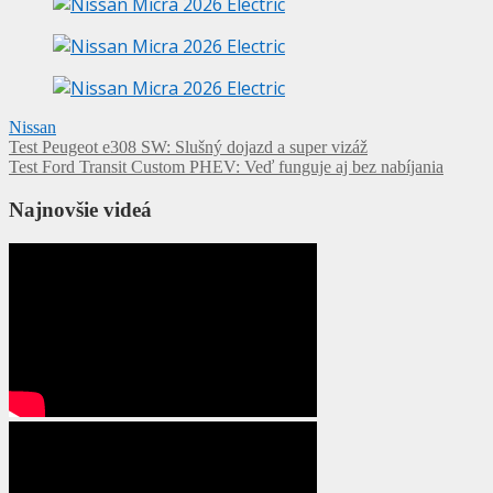
Nissan
Navigácia
Test Peugeot e308 SW: Slušný dojazd a super vizáž
Test Ford Transit Custom PHEV: Veď funguje aj bez nabíjania
v
článku
Najnovšie videá