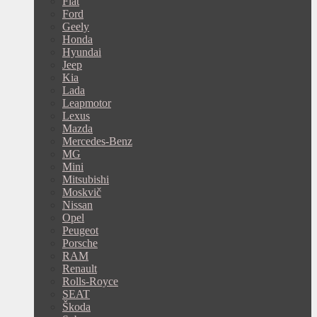
Fiat
Ford
Geely
Honda
Hyundai
Jeep
Kia
Lada
Leapmotor
Lexus
Mazda
Mercedes-Benz
MG
Mini
Mitsubishi
Moskvič
Nissan
Opel
Peugeot
Porsche
RAM
Renault
Rolls-Royce
SEAT
Škoda