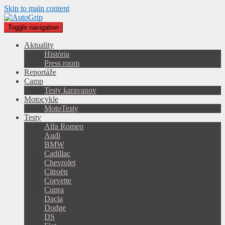
Skip to main content
Toggle navigation
Aktuality
História
Press room
Reportáže
Camp
Testy karavanov
Motocykle
MotoTesty
Testy
Alfa Romeo
Audi
BMW
Cadillac
Chevrolet
Citroën
Corvette
Cupra
Dacia
Dodge
DS