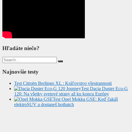
Hľadáte niečo?
Search
for:
Najnovšie testy
Test Citroën Berlingo XL : Kráľovstvo všestrannosti
Test Dacia Duster Eco-G
120: Na všetky svetové strany až ku koncu Európy
Test Opel Mokka GSE: Keď čakáš
elektroSUV a dostaneš hothatch