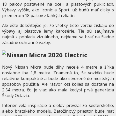
18 palcov postavené na oceli a plastových pukliciach.
Výbavy vyššie, ako Iconic a Sport, už budú mať disky s
priemerom 18 palcov z ľahkých zliatin.
Ale ešte dôležitejšie je, že všetky tieto verzie získajú do
výbavy aj plastové lemy karosérie. Tie sú zaujímavé
najmä z pohľadu vizuálneho, nejdeme sa hrať na žiadne
zásadné ochranné väzby.
Nový Nissan Micra bude dlhý necelé 4 metre a šírka
dosiahne iba 1,8 metra. Znamená to, že vozidlo bude
relatívne kompaktné a bude ako stvorené do mestských
spôsobov použitia. Ale rázvor osí kolies sa dostane na
2,54 metra, čo je viac ako mala kedysi prvá generácia
Škody Octavia.
Interiér veľa inšpirácie a dielov prevzal zo sesterského,
alebo bratského modelu. Batožinový priestor bude mať