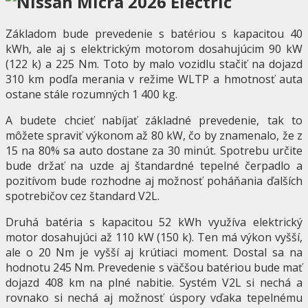
Základom bude prevedenie s batériou s kapacitou 40
kWh, ale aj s elektrickým motorom dosahujúcim 90 kW
(122 k) a 225 Nm. Toto by malo vozidlu stačiť na dojazd
310 km podľa merania v režime WLTP a hmotnosť auta
ostane stále rozumných 1 400 kg.
A budete chcieť nabíjať základné prevedenie, tak to
môžete spraviť výkonom až 80 kW, čo by znamenalo, že z
15 na 80% sa auto dostane za 30 minút. Spotrebu určite
bude držať na uzde aj štandardné tepelné čerpadlo a
pozitívom bude rozhodne aj možnosť poháňania ďalších
spotrebičov cez štandard V2L.
Druhá batéria s kapacitou 52 kWh využíva elektrický
motor dosahujúci až 110 kW (150 k). Ten má výkon vyšší,
ale o 20 Nm je vyšší aj krútiaci moment. Dostal sa na
hodnotu 245 Nm. Prevedenie s väčšou batériou bude mať
dojazd 408 km na plné nabitie. Systém V2L si nechá a
rovnako si nechá aj možnosť úspory vďaka tepelnému