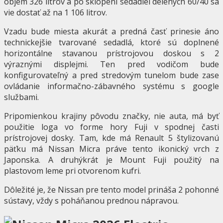
objem 326 litrov a po sklopení sedadiel delených 60/40 sa
vie dostať až na 1 106 litrov.
Vzadu bude miesta akurát a predná časť prinesie áno
technickejšie tvarované sedadlá, ktoré sú doplnené
horizontálne stavanou prístrojovou doskou s 2
výraznými displejmi. Ten pred vodičom bude
konfigurovateľný a pred stredovým tunelom bude zase
ovládanie informačno-zábavného systému s google
službami.
Pripomienkou krajiny pôvodu značky, nie auta, má byť
použitie loga vo forme hory Fuji v spodnej časti
prístrojovej dosky. Tam, kde má Renault 5 štylizovanú
päťku má Nissan Micra práve tento ikonický vrch z
Japonska. A druhýkrát je Mount Fuji použitý na
plastovom leme pri otvorenom kufri.
Dôležité je, že Nissan pre tento model prináša 2 pohonné
sústavy, vždy s poháňanou prednou nápravou.