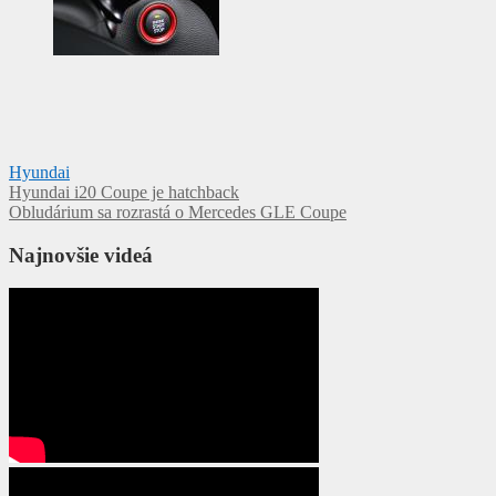
Hyundai
Navigácia
Hyundai i20 Coupe je hatchback
Obludárium sa rozrastá o Mercedes GLE Coupe
v
článku
Najnovšie videá