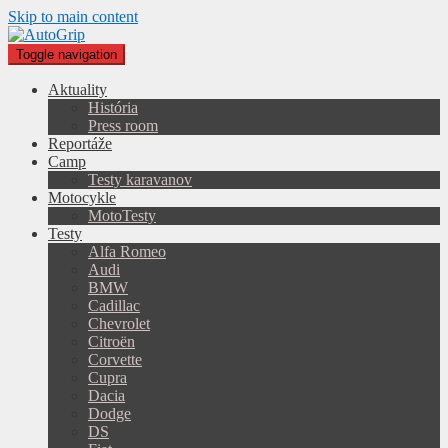
Skip to main content
Toggle navigation
Aktuality
História
Press room
Reportáže
Camp
Testy karavanov
Motocykle
MotoTesty
Testy
Alfa Romeo
Audi
BMW
Cadillac
Chevrolet
Citroën
Corvette
Cupra
Dacia
Dodge
DS