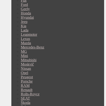
Fiat
Ford
Geely
Honda
Hyundai
Jeep
Kia
Lada
Leapmotor
Lexus
Mazda
Mercedes-Benz
MG
Mini
Mitsubishi
Moskvič
Nissan
Opel
Peugeot
Porsche
RAM
Renault
Rolls-Royce
SEAT
Škoda