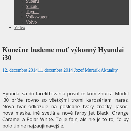
Subaru
Suzuki
Toyota
Volkswagen
Volvo
Video
Konečne budeme mať výkonný Hyundai
i30
12. decembra 2014
11. decembra 2014
Jozef Murarik
Aktuality
Hyundai sa do faceliftovania pustil celkom zhurta. Model
i30 príde rovno so všetkými tromi karosériami naraz.
Nová tvár odkazuje na posledné tvary značky. Jasné,
nová maska, iné svetlá a nové farby Jet Black, Orange
Caramel a Polar White. To je fajn, ale nie je to to, čo by
bolo úplne najzaujímavejšie.