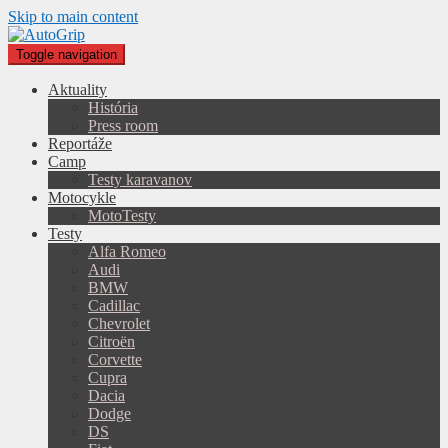
Skip to main content
Toggle navigation
Aktuality
História
Press room
Reportáže
Camp
Testy karavanov
Motocykle
MotoTesty
Testy
Alfa Romeo
Audi
BMW
Cadillac
Chevrolet
Citroën
Corvette
Cupra
Dacia
Dodge
DS