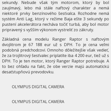
sekundy. Nebude však tým motorom, ktorý by bol
zaujímavý, lebo má stále naftový charakter a nemá
niektoré prvky benzínového šesťvalca. Rozhodne nemá
systém Anti Lag, ktorý v režime Baja ešte 3 sekundy po
pustení akcelerátora necháva točiť turbá, aby bol motor
pripravený s vyšším výkonom vystreliť zo zákruty.
Základná cena modelu Ranger Raptor s naftovým
dvojlitrom je 67 188 eur už s DPH. To je cena veľmi
podobná predchodcovi. Omnoho dôležitejšie však vedieť,
že za trojlitrový šesťvalec priplatíte iba 4 200 eur, tiež už s
DPH. To je ten motor, ktorý Ranger Raptor potrebuje. A
to bez ohľadu na fakt, že obe verzie majú automatickú
desaťstupňovú prevodovku.
OLYMPUS DIGITAL CAMERA
OLYMPUS DIGITAL CAMERA