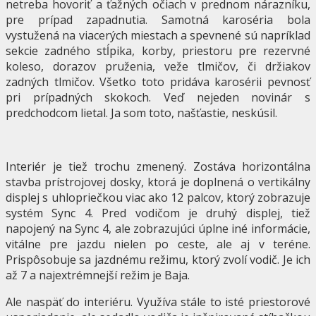
netreba hovoriť a ťažných očiach v prednom nárazníku,
pre prípad zapadnutia. Samotná karoséria bola
vystužená na viacerých miestach a spevnené sú napríklad
sekcie zadného stĺpika, korby, priestoru pre rezervné
koleso, dorazov pruženia, veže tlmičov, či držiakov
zadných tlmičov. Všetko toto pridáva karosérii pevnosť
pri prípadných skokoch. Veď nejeden novinár s
predchodcom lietal. Ja som toto, našťastie, neskúsil.
Interiér je tiež trochu zmenený. Zostáva horizontálna
stavba prístrojovej dosky, ktorá je doplnená o vertikálny
displej s uhlopriečkou viac ako 12 palcov, ktorý zobrazuje
systém Sync 4. Pred vodičom je druhý displej, tiež
napojený na Sync 4, ale zobrazujúci úplne iné informácie,
vitálne pre jazdu nielen po ceste, ale aj v teréne.
Prispôsobuje sa jazdnému režimu, ktorý zvolí vodič. Je ich
až 7 a najextrémnejší režim je Baja.
Ale naspäť do interiéru. Využíva stále to isté priestorové