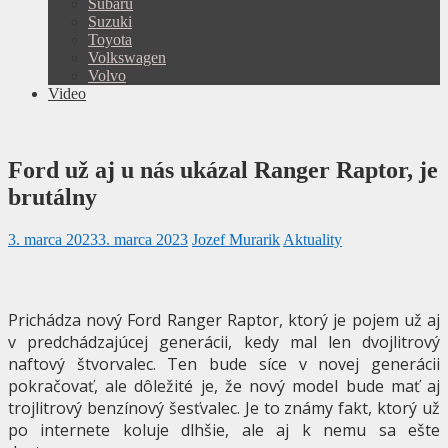
Subaru
Suzuki
Toyota
Volkswagen
Volvo
Video
Ford už aj u nás ukázal Ranger Raptor, je
brutálny
3. marca 2023
3. marca 2023
Jozef Murarik
Aktuality
Prichádza nový Ford Ranger Raptor, ktorý je pojem už aj
v predchádzajúcej generácii, kedy mal len dvojlitrový
naftový štvorvalec. Ten bude síce v novej generácii
pokračovať, ale dôležité je, že nový model bude mať aj
trojlitrový benzínový šesťvalec. Je to známy fakt, ktorý už
po internete koluje dlhšie, ale aj k nemu sa ešte