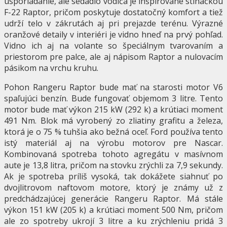
usporiadanie, ale sedadlo vodiča je inšpirované stíhačkou
F-22 Raptor, pričom poskytuje dostatočný komfort a tiež
udrží telo v zákrutách aj pri prejazde terénu. Výrazné
oranžové detaily v interiéri je vidno hneď na prvý pohľad.
Vidno ich aj na volante so špeciálnym tvarovaním a
priestorom pre palce, ale aj nápisom Raptor a nulovacím
pásikom na vrchu kruhu.
Pohon Rangeru Raptor bude mať na starosti motor V6
spaľujúci benzín. Bude fungovať objemom 3 litre. Tento
motor bude mať výkon 215 kW (292 k) a krútiaci moment
491 Nm. Blok má vyrobený zo zliatiny grafitu a železa,
ktorá je o 75 % tuhšia ako bežná oceľ. Ford používa tento
istý materiál aj na výrobu motorov pre Nascar.
Kombinovaná spotreba tohoto agregátu v masívnom
aute je 13,8 litra, pričom na stovku zrýchli za 7,9 sekundy.
Ak je spotreba príliš vysoká, tak dokážete siahnuť po
dvojlitrovom naftovom motore, ktorý je známy už z
predchádzajúcej generácie Rangeru Raptor. Má stále
výkon 151 kW (205 k) a krútiaci moment 500 Nm, pričom
ale zo spotreby ukrojí 3 litre a ku zrýchleniu pridá 3