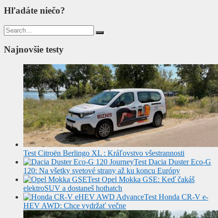
Hľadáte niečo?
Search
for:
Najnovšie testy
Test Citroën Berlingo XL : Kráľovstvo všestrannosti
Test Dacia Duster Eco-G
120: Na všetky svetové strany až ku koncu Európy
Test Opel Mokka GSE: Keď čakáš
elektroSUV a dostaneš hothatch
Test Honda CR-V e-
HEV AWD: Chce vydržať večne