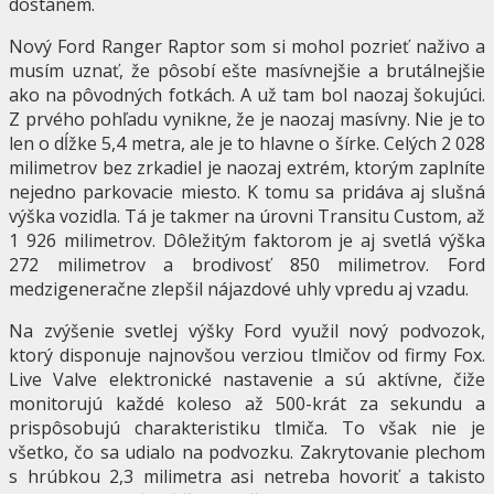
dostanem.
Nový Ford Ranger Raptor som si mohol pozrieť naživo a
musím uznať, že pôsobí ešte masívnejšie a brutálnejšie
ako na pôvodných fotkách. A už tam bol naozaj šokujúci.
Z prvého pohľadu vynikne, že je naozaj masívny. Nie je to
len o dĺžke 5,4 metra, ale je to hlavne o šírke. Celých 2 028
milimetrov bez zrkadiel je naozaj extrém, ktorým zaplníte
nejedno parkovacie miesto. K tomu sa pridáva aj slušná
výška vozidla. Tá je takmer na úrovni Transitu Custom, až
1 926 milimetrov. Dôležitým faktorom je aj svetlá výška
272 milimetrov a brodivosť 850 milimetrov. Ford
medzigeneračne zlepšil nájazdové uhly vpredu aj vzadu.
Na zvýšenie svetlej výšky Ford využil nový podvozok,
ktorý disponuje najnovšou verziou tlmičov od firmy Fox.
Live Valve elektronické nastavenie a sú aktívne, čiže
monitorujú každé koleso až 500-krát za sekundu a
prispôsobujú charakteristiku tlmiča. To však nie je
všetko, čo sa udialo na podvozku. Zakrytovanie plechom
s hrúbkou 2,3 milimetra asi netreba hovoriť a takisto