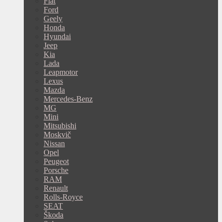
Fiat
Ford
Geely
Honda
Hyundai
Jeep
Kia
Lada
Leapmotor
Lexus
Mazda
Mercedes-Benz
MG
Mini
Mitsubishi
Moskvič
Nissan
Opel
Peugeot
Porsche
RAM
Renault
Rolls-Royce
SEAT
Škoda