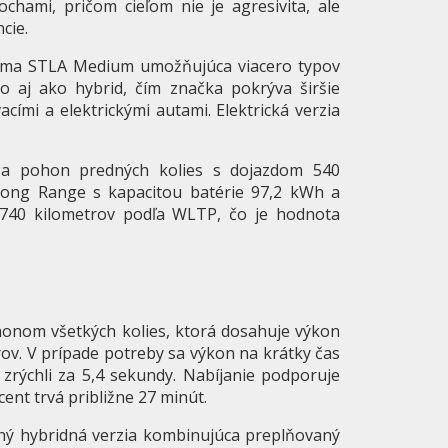
ochami, pričom cieľom nie je agresivita, ale
cie.
orma STLA Medium umožňujúca viacero typov
o aj ako hybrid, čím značka pokrýva širšie
mi a elektrickými autami. Elektrická verzia
 a pohon predných kolies s dojazdom 540
 Long Range s kapacitou batérie 97,2 kWh a
740 kilometrov podľa WLTP, čo je hodnota
honom všetkých kolies, ktorá dosahuje výkon
rov. V prípade potreby sa výkon na krátky čas
zrýchli za 5,4 sekundy. Nabíjanie podporuje
ent trvá približne 27 minút.
ený hybridná verzia kombinujúca preplňovaný