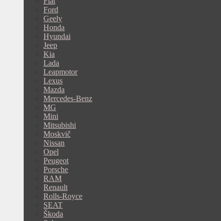
Fiat
Ford
Geely
Honda
Hyundai
Jeep
Kia
Lada
Leapmotor
Lexus
Mazda
Mercedes-Benz
MG
Mini
Mitsubishi
Moskvič
Nissan
Opel
Peugeot
Porsche
RAM
Renault
Rolls-Royce
SEAT
Škoda