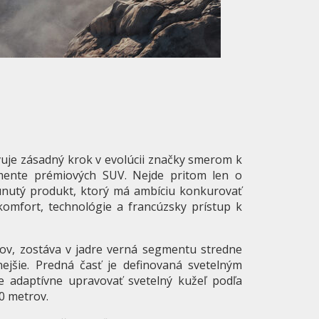
je zásadný krok v evolúcii značky smerom k
egmente prémiových SUV. Nejde pritom len o
osunutý produkt, ktorý má ambíciu konkurovať
mfort, technológie a francúzsky prístup k
rov, zostáva v jadre verná segmentu stredne
ejšie. Predná časť je definovaná svetelným
 adaptívne upravovať svetelný kužeľ podľa
0 metrov.