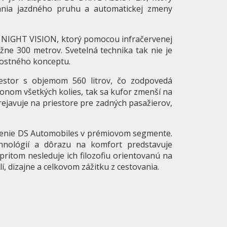
ania jazdného pruhu a automatickej zmeny
 NIGHT VISION, ktorý pomocou infračervenej
ižne 300 metrov. Svetelná technika tak nie je
nostného konceptu.
iestor s objemom 560 litrov, čo zodpovedá
honom všetkých kolies, tak sa kufor zmenší na
prejavuje na priestore pre zadných pasažierov,
avenie DS Automobiles v prémiovom segmente.
chnológií a dôrazu na komfort predstavuje
itom nesleduje ich filozofiu orientovanú na
í, dizajne a celkovom zážitku z cestovania.