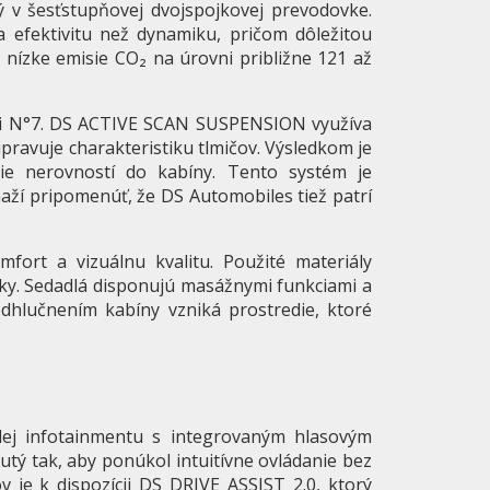
ý v šesťstupňovej dvojspojkovej prevodovke.
 efektivitu než dynamiku, pričom dôležitou
 nízke emisie CO₂ na úrovni približne 121 až
sti N°7. DS ACTIVE SCAN SUSPENSION využíva
ravuje charakteristiku tlmičov. Výsledkom je
ie nerovností do kabíny. Tento systém je
aží pripomenúť, že DS Automobiles tiež patrí
fort a vizuálnu kvalitu. Použité materiály
ky. Sedadlá disponujú masážnymi funkciami a
odhlučnením kabíny vzniká prostredie, ktoré
lej infotainmentu s integrovaným hlasovým
utý tak, aby ponúkol intuitívne ovládanie bez
 je k dispozícii DS DRIVE ASSIST 2.0, ktorý