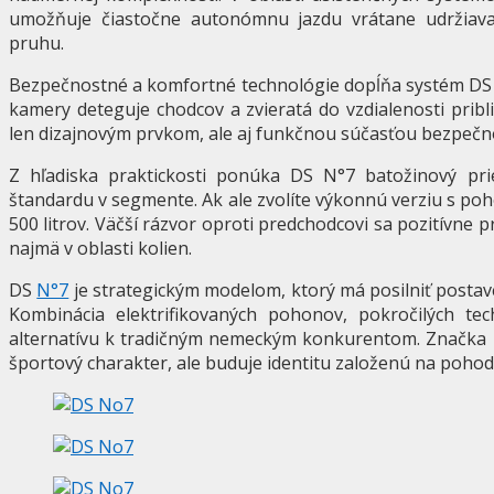
umožňuje čiastočne autonómnu jazdu vrátane udržiav
pruhu.
Bezpečnostné a komfortné technológie dopĺňa systém DS
kamery deteguje chodcov a zvieratá do vzdialenosti pribl
len dizajnovým prvkom, ale aj funkčnou súčasťou bezpeč
Z hľadiska praktickosti ponúka DS N°7 batožinový pr
štandardu v segmente. Ak ale zvolíte výkonnú verziu s po
500 litrov. Väčší rázvor oproti predchodcovi sa pozitívne 
najmä v oblasti kolien.
DS
N°7
je strategickým modelom, ktorý má posilniť post
Kombinácia elektrifikovaných pohonov, pokročilých te
alternatívu k tradičným nemeckým konkurentom. Značka pr
športový charakter, ale buduje identitu založenú na pohodl