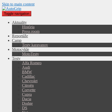
Skip to main content
Toggle navigation
Aktuality
História
Press room
Reportáže
Camp
Testy karavanov
Motocykle
MotoTesty
Testy
Alfa Romeo
Audi
BMW
Cadillac
Chevrolet
Citroën
Corvette
Cupra
Dacia
Dodge
DS