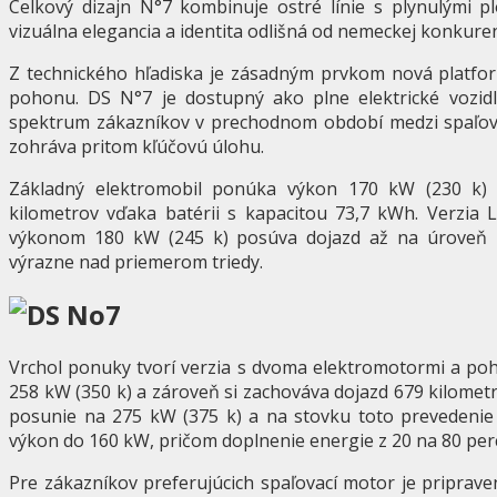
Celkový dizajn N°7 kombinuje ostré línie s plynulými pl
vizuálna elegancia a identita odlišná od nemeckej konkuren
Z technického hľadiska je zásadným prvkom nová platf
pohonu. DS N°7 je dostupný ako plne elektrické vozidl
spektrum zákazníkov v prechodnom období medzi spaľovací
zohráva pritom kľúčovú úlohu.
Základný elektromobil ponúka výkon 170 kW (230 k)
kilometrov vďaka batérii s kapacitou 73,7 kWh. Verzia
výkonom 180 kW (245 k) posúva dojazd až na úroveň 
výrazne nad priemerom triedy.
Vrchol ponuky tvorí verzia s dvoma elektromotormi a po
258 kW (350 k) a zároveň si zachováva dojazd 679 kilomet
posunie na 275 kW (375 k) a na stovku toto prevedenie 
výkon do 160 kW, pričom doplnenie energie z 20 na 80 perc
Pre zákazníkov preferujúcich spaľovací motor je priprav