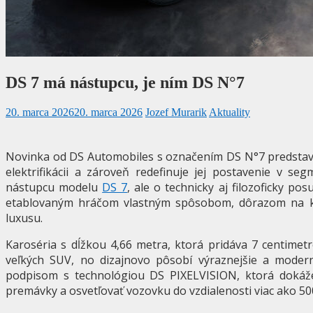
DS 7 má nástupcu, je ním DS N°7
20. marca 2026
20. marca 2026
Jozef Murarik
Aktuality
Novinka od DS Automobiles s označením DS N°7 predstavu
elektrifikácii a zároveň redefinuje jej postavenie v s
nástupcu modelu
DS 7
, ale o technicky aj filozoficky p
etablovaným hráčom vlastným spôsobom, dôrazom na ko
luxusu.
Karoséria s dĺžkou 4,66 metra, ktorá pridáva 7 centimet
veľkých SUV, no dizajnovo pôsobí výraznejšie a modern
podpisom s technológiou DS PIXELVISION, ktorá dokáže
premávky a osvetľovať vozovku do vzdialenosti viac ako 50