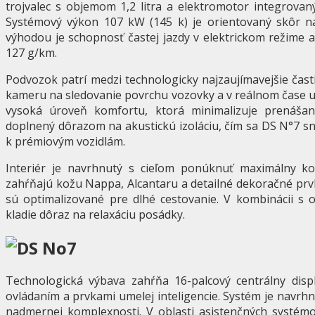
trojvalec s objemom 1,2 litra a elektromotor integrovan
Systémový výkon 107 kW (145 k) je orientovaný skôr na
výhodou je schopnosť častej jazdy v elektrickom režime a
127 g/km.
Podvozok patrí medzi technologicky najzaujímavejšie ča
kameru na sledovanie povrchu vozovky a v reálnom čase up
vysoká úroveň komfortu, ktorá minimalizuje prenášan
doplnený dôrazom na akustickú izoláciu, čím sa DS N°7 sn
k prémiovým vozidlám.
Interiér je navrhnutý s cieľom ponúknuť maximálny kom
zahŕňajú kožu Nappa, Alcantaru a detailné dekoračné prv
sú optimalizované pre dlhé cestovanie. V kombinácii s 
kladie dôraz na relaxáciu posádky.
Technologická výbava zahŕňa 16-palcový centrálny disp
ovládaním a prvkami umelej inteligencie. Systém je navrhn
nadmernej komplexnosti. V oblasti asistenčných systémov