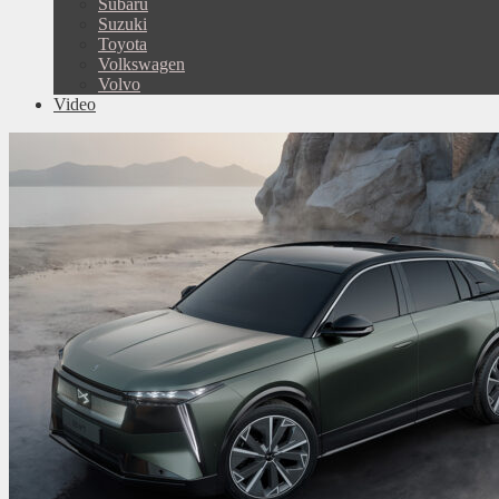
Subaru
Suzuki
Toyota
Volkswagen
Volvo
Video