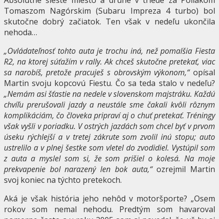
Tomaszom Nagórskim (Subaru Impreza 4 turbo) bol
skutočne dobrý začiatok. Ten však v nedeľu ukončila
nehoda…
„Ovládateľnosť tohto auta je trochu iná, než pomalšia Fiesta
R2, na ktorej súťažím v rally. Ak chceš skutočne pretekať, viac
sa narobíš, pretože pracuješ s obrovským výkonom,“
opísal
Martin svoju kopcovú Fiestu. Čo sa teda stalo v nedeľu?
„Nemám asi šťastie na nedele v slovenskom majstráku. Každú
chvíľu prerušovali jazdy a neustále sme čakali kvôli rôznym
komplikáciám, čo človeka pripraví aj o chuť pretekať. Tréningy
však vyšli v poriadku. V ostrých jazdách som chcel byť v prvom
úseku rýchlejší a v tretej zákrute som zvolil inú stopu; auto
ustrelilo a v plnej šestke som vletel do zvodidiel. Vystúpil som
z auta a myslel som si, že som prišiel o kolesá. Na moje
prekvapenie bol narazený len bok auta,“
ozrejmil Martin
svoj koniec na týchto pretekoch.
Aká je však história jeho nehôd v motoršporte? „Osem
rokov som nemal nehodu. Predtým som havaroval