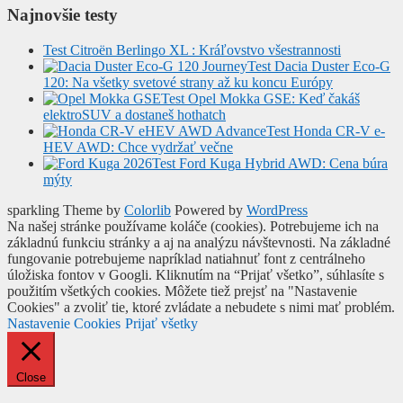
Najnovšie testy
Test Citroën Berlingo XL : Kráľovstvo všestrannosti
Test Dacia Duster Eco-G
120: Na všetky svetové strany až ku koncu Európy
Test Opel Mokka GSE: Keď čakáš
elektroSUV a dostaneš hothatch
Test Honda CR-V e-
HEV AWD: Chce vydržať večne
Test Ford Kuga Hybrid AWD: Cena búra
mýty
sparkling Theme by
Colorlib
Powered by
WordPress
Na našej stránke používame koláče (cookies). Potrebujeme ich na
základnú funkciu stránky a aj na analýzu návštevnosti. Na základné
fungovanie potrebujeme napríklad natiahnuť font z centrálneho
úložiska fontov v Googli. Kliknutím na “Prijať všetko”, súhlasíte s
použitím všetkých cookies. Môžete tiež prejsť na "Nastavenie
Cookies" a zvoliť tie, ktoré zvládate a nebudete s nimi mať problém.
Nastavenie Cookies
Prijať všetky
Close