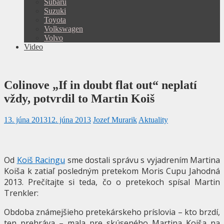
Subaru
Suzuki
Toyota
Volkswagen
Volvo
Video
Colinove „If in doubt flat out“ neplatí
vždy, potvrdil to Martin Koiš
13. júna 2013
12. júna 2013
Jozef Murarik
Aktuality
Od
Koiš Racingu
sme dostali správu s vyjadrením Martina
Koiša k zatiaľ posledným pretekom Moris Cupu Jahodná
2013. Prečítajte si teda, čo o pretekoch spísal Martin
Trenkler:
Obdoba známejšieho pretekárskeho príslovia – kto brzdí,
ten prehráva – mala pre skúseného Martina Koiša na