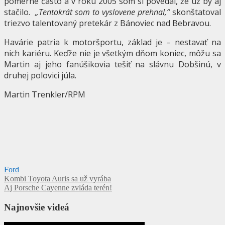
pomerne často a v roku 2005 som si povedal, že už by aj
stačilo.
„Tentokrát som to vyslovene prehnal,“
skonštatoval
triezvo talentovaný pretekár z Bánoviec nad Bebravou.
Havárie patria k motoršportu, základ je – nestavať na
nich kariéru. Keďže nie je všetkým dňom koniec, môžu sa
Martin aj jeho fanúšikovia tešiť na slávnu Dobšinú, v
druhej polovici júla.
Martin Trenkler/RPM
Ford
Navigácia
Kombi Toyota Auris sa už vyrába
Aj Porsche Cayenne zvláda terén!
v
článku
Najnovšie videá