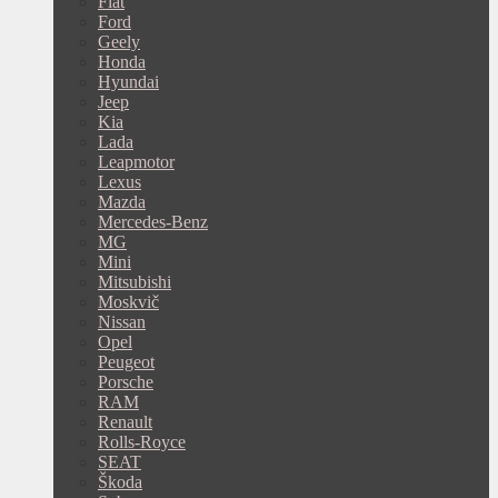
Fiat
Ford
Geely
Honda
Hyundai
Jeep
Kia
Lada
Leapmotor
Lexus
Mazda
Mercedes-Benz
MG
Mini
Mitsubishi
Moskvič
Nissan
Opel
Peugeot
Porsche
RAM
Renault
Rolls-Royce
SEAT
Škoda