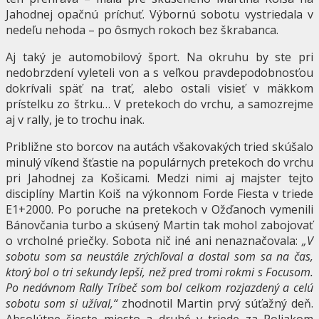
Jahodnej opačnú príchuť. Výbornú sobotu vystriedala v
nedeľu nehoda – po ôsmych rokoch bez škrabanca.
Aj taký je automobilový šport. Na okruhu by ste pri
nedobrzdení vyleteli von a s veľkou pravdepodobnosťou
dokrívali späť na trať, alebo ostali visieť v mäkkom
prístelku zo štrku… V pretekoch do vrchu, a samozrejme
aj v rally, je to trochu inak.
Približne sto borcov na autách všakovakých tried skúšalo
minulý víkend šťastie na populárnych pretekoch do vrchu
pri Jahodnej za Košicami. Medzi nimi aj majster tejto
disciplíny Martin Koiš na výkonnom Forde Fiesta v triede
E1+2000. Po poruche na pretekoch v Ožďanoch vymenili
Bánovčania turbo a skúsený Martin tak mohol zabojovať
o vrcholné priečky. Sobota nič iné ani nenaznačovala:
„V
sobotu som sa neustále zrýchľoval a dostal som sa na čas,
ktorý bol o tri sekundy lepší, než pred tromi rokmi s Focusom.
Po nedávnom Rally Tríbeč som bol celkom rozjazdený a celú
sobotu som si užíval,“
zhodnotil Martin prvý súťažný deň.
Absolútne šieste miesto a druhé v triede za Poliakom