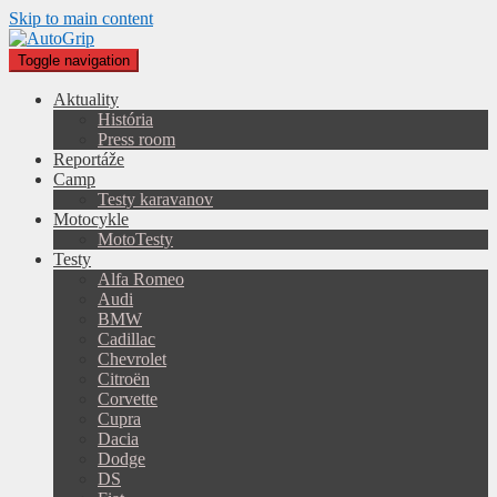
Skip to main content
Toggle navigation
Aktuality
História
Press room
Reportáže
Camp
Testy karavanov
Motocykle
MotoTesty
Testy
Alfa Romeo
Audi
BMW
Cadillac
Chevrolet
Citroën
Corvette
Cupra
Dacia
Dodge
DS