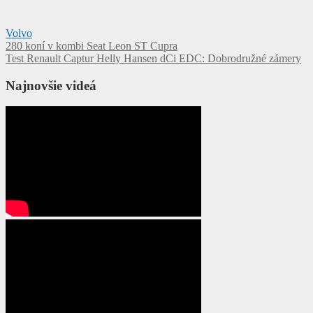
Volvo
Navigácia
280 koní v kombi Seat Leon ST Cupra
Test Renault Captur Helly Hansen dCi EDC: Dobrodružné zámery
v
článku
Najnovšie videá