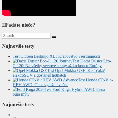
Hľadáte niečo?
Search
for:
Najnovšie testy
Test Citroën Berlingo XL : Kráľovstvo všestrannosti
Test Dacia Duster Eco-
G 120: Na všetky svetové strany až ku koncu Európy
Test Opel Mokka GSE: Keď čakáš
elektroSUV a dostaneš hothatch
Test Honda CR-V e-
HEV AWD: Chce vydržať večne
Test Ford Kuga Hybrid AWD: Cena
búra mýty
Najnovšie testy