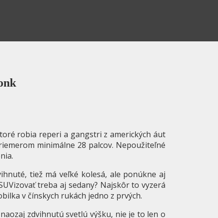
donk
oré robia reperi a gangstri z amerických áut
 priemerom minimálne 28 palcov. Nepoužiteľné
nia.
vihnuté, tiež má veľké kolesá, ale ponúkne aj
SUVizovať treba aj sedany? Najskôr to vyzerá
obilka v čínskych rukách jedno z prvých.
aozaj zdvihnutú svetlú výšku, nie je to len o