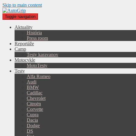
Skip to main content
Toggle navigation
Aktuality
História
Press room
Reportáže
Camp
Testy karavanov
Motocykle
MotoTesty
Testy
Alfa Romeo
Audi
BMW
Cadillac
Chevrolet
Citroën
Corvette
Cupra
Dacia
Dodge
DS