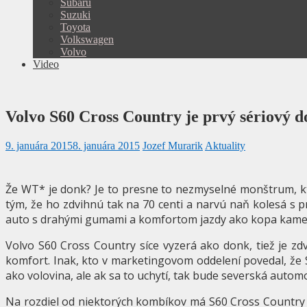
Subaru
Suzuki
Toyota
Volkswagen
Volvo
Video
Volvo S60 Cross Country je prvý sériový 
9. januára 2015
8. januára 2015
Jozef Murarik
Aktuality
Že WT* je donk? Je to presne to nezmyselné monštrum, kt
tým, že ho zdvihnú tak na 70 centi a narvú naň kolesá s
auto s drahými gumami a komfortom jazdy ako kopa kame
Volvo S60 Cross Country síce vyzerá ako donk, tiež je zd
komfort. Inak, kto v marketingovom oddelení povedal, že 
ako volovina, ale ak sa to uchytí, tak bude severská autom
Na rozdiel od niektorých kombíkov má S60 Cross Country n