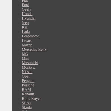
Fiat
Ford
Geely
Honda
Hyundai
Jeep
Kia
Lada
Leapmotor
Lexus
Mazda
Mercedes-Benz
MG
Mini
Mitsubishi
Moskvič
Nissan
Opel
Peugeot
Porsche
RAM
Renault
Rolls-Royce
SEAT
Škoda