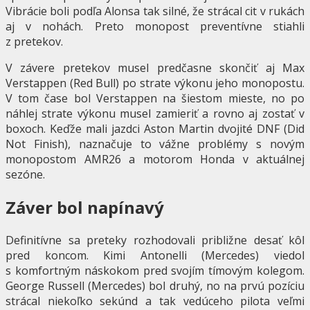
Vibrácie boli podľa Alonsa tak silné, že strácal cit v rukách
aj v nohách. Preto monopost preventívne stiahli
z pretekov.
V závere pretekov musel predčasne skončiť aj Max
Verstappen (Red Bull) po strate výkonu jeho monopostu.
V tom čase bol Verstappen na šiestom mieste, no po
náhlej strate výkonu musel zamieriť a rovno aj zostať v
boxoch. Keďže mali jazdci Aston Martin dvojité DNF (Did
Not Finish), naznačuje to vážne problémy s novým
monopostom AMR26 a motorom Honda v aktuálnej
sezóne.
Záver bol napínavý
Definitívne sa preteky rozhodovali približne desať kôl
pred koncom. Kimi Antonelli (Mercedes) viedol
s komfortným náskokom pred svojím tímovým kolegom.
George Russell (Mercedes) bol druhý, no na prvú pozíciu
strácal niekoľko sekúnd a tak vedúceho pilota veľmi