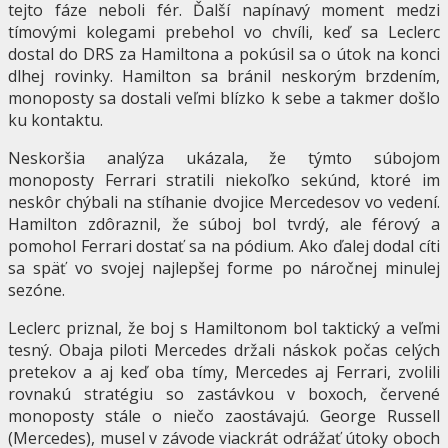
tejto fáze neboli fér. Ďalší napínavý moment medzi
tímovými kolegami prebehol vo chvíli, keď sa Leclerc
dostal do DRS za Hamiltona a pokúsil sa o útok na konci
dlhej rovinky. Hamilton sa bránil neskorým brzdením,
monoposty sa dostali veľmi blízko k sebe a takmer došlo
ku kontaktu.
Neskoršia analýza ukázala, že týmto súbojom
monoposty Ferrari stratili niekoľko sekúnd, ktoré im
neskôr chýbali na stíhanie dvojice Mercedesov vo vedení.
Hamilton zdôraznil, že súboj bol tvrdý, ale férový a
pomohol Ferrari dostať sa na pódium. Ako ďalej dodal cíti
sa späť vo svojej najlepšej forme po náročnej minulej
sezóne.
Leclerc priznal, že boj s Hamiltonom bol taktický a veľmi
tesný. Obaja piloti Mercedes držali náskok počas celých
pretekov a aj keď oba tímy, Mercedes aj Ferrari, zvolili
rovnakú stratégiu so zastávkou v boxoch, červené
monoposty stále o niečo zaostávajú. George Russell
(Mercedes), musel v závode viackrát odrážať útoky oboch