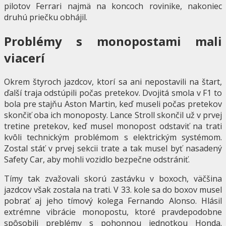
pilotov Ferrari najmä na koncoch rovinike, nakoniec
druhú priečku obhájil.
Problémy s monopostami mali
viacerí
Okrem štyroch jazdcov, ktorí sa ani nepostavili na štart,
ďalší traja odstúpili počas pretekov. Dvojitá smola v F1 to
bola pre stajňu Aston Martin, keď museli počas pretekov
skončiť oba ich monoposty. Lance Stroll skončil už v prvej
tretine pretekov, keď musel monopost odstaviť na trati
kvôli technickým problémom s elektrickým systémom.
Zostal stáť v prvej sekcii trate a tak musel byť nasadený
Safety Car, aby mohli vozidlo bezpečne odstrániť.
Tímy tak zvažovali skorú zastávku v boxoch, väčšina
jazdcov však zostala na trati. V 33. kole sa do boxov musel
pobrať aj jeho tímový kolega Fernando Alonso. Hlásil
extrémne vibrácie monopostu, ktoré pravdepodobne
spôsobili preblémy s pohonnou jednotkou Honda.