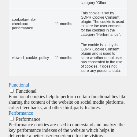
category "Other.
This cookie is set by
GDPR Cookie Consent
cookielawinfo-
plugin. The cookie is used
checkbox-
11 months
to store the user consent
performance
for the cookies in the
category "Performance".
The cookie is set by the
GDPR Cookie Consent
plugin and is used to
viewed_cookie_policy
11 months
store whether or not user
has consented to the use
of cookies. It does not
store any personal data.
Functional
Functional
Functional cookies help to perform certain functionalities like
sharing the content of the website on social media platforms,
collect feedbacks, and other third-party features.
Performance
Performance
Performance cookies are used to understand and analyze the
key performance indexes of the website which helps in
delivering a better user experience for the visitors.