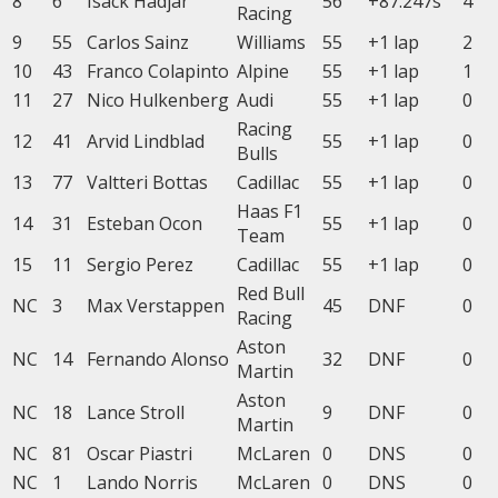
8
6
Isack
Hadjar
56
+87.247s
4
Racing
9
55
Carlos
Sainz
Williams
55
+1 lap
2
10
43
Franco
Colapinto
Alpine
55
+1 lap
1
11
27
Nico
Hulkenberg
Audi
55
+1 lap
0
Racing
12
41
Arvid
Lindblad
55
+1 lap
0
Bulls
13
77
Valtteri
Bottas
Cadillac
55
+1 lap
0
Haas F1
14
31
Esteban
Ocon
55
+1 lap
0
Team
15
11
Sergio
Perez
Cadillac
55
+1 lap
0
Red Bull
NC
3
Max
Verstappen
45
DNF
0
Racing
Aston
NC
14
Fernando
Alonso
32
DNF
0
Martin
Aston
NC
18
Lance
Stroll
9
DNF
0
Martin
NC
81
Oscar
Piastri
McLaren
0
DNS
0
NC
1
Lando
Norris
McLaren
0
DNS
0