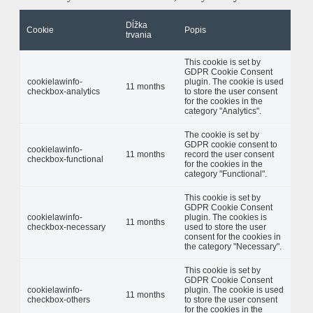
Dĺžka
Cookie
Popis
trvania
This cookie is set by
GDPR Cookie Consent
cookielawinfo-
plugin. The cookie is used
11 months
checkbox-analytics
to store the user consent
for the cookies in the
category "Analytics".
The cookie is set by
GDPR cookie consent to
cookielawinfo-
11 months
record the user consent
checkbox-functional
for the cookies in the
category "Functional".
This cookie is set by
GDPR Cookie Consent
cookielawinfo-
plugin. The cookies is
11 months
checkbox-necessary
used to store the user
consent for the cookies in
the category "Necessary".
This cookie is set by
GDPR Cookie Consent
cookielawinfo-
plugin. The cookie is used
11 months
checkbox-others
to store the user consent
for the cookies in the