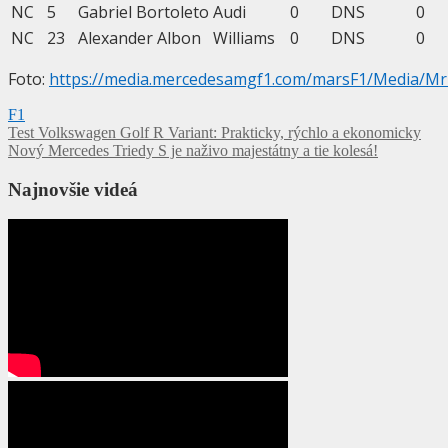
NC
5
Gabriel
Bortoleto
Audi
0
DNS
0
NC
23
Alexander
Albon
Williams
0
DNS
0
Foto:
https://media.mercedesamgf1.com/marsF1/Media
F1
Navigácia
Test Volkswagen Golf R Variant: Prakticky, rýchlo a ekonomicky
Nový Mercedes Triedy S je naživo majestátny a tie kolesá!
v
článku
Najnovšie videá