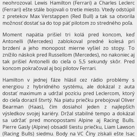
neohrozoval. Lewis Hamilton (Ferrari) a Charles Leclerc
(Ferrari) ešte stále bojovali o tretie miesto. Vtedy odstúpil
z pretekov Max Verstappen (Red Bull) a tak sa otvorila
možnosť dostať sa do top päť pilotom zo stredného poľa.
Moment napätia prišiel tri kolá pred koncom, keď
Antonelli (Mercedes) zablokoval predné kolesá pri
brzdení a jeho monopost mierne vyšiel zo stopy. To
znížilo náskok pred Russellom (Mercedes), no nakoniec aj
tak prišiel Antonelli do cieľa o 5,5 sekundy skôr. Pred
koncom pokračoval aj boj pilotov Ferrari.
Hamilton v jednej fáze hlásil cez rádio problémy s
energiou z hybridného systému, ale dokázal z auta
dostať maximum a udržal pozíciu pred Leclercom, ktorý
do cieľa dorazil štvrtý. Na piatu priečku prebojoval Oliver
Bearman (Haas), čím dosiahol jeden z najlepších
výsledkov svojej kariéry. Držal stabilné tempo a dokázal
sa udržať pred monopostami Alpine aj Racing Bulls.
Pierre Gasly (Alpine) obsadil šiestu priečku, Liam Lawson
(Racing Bulls) siedmu. Body na VC Číny získali ešte Isac