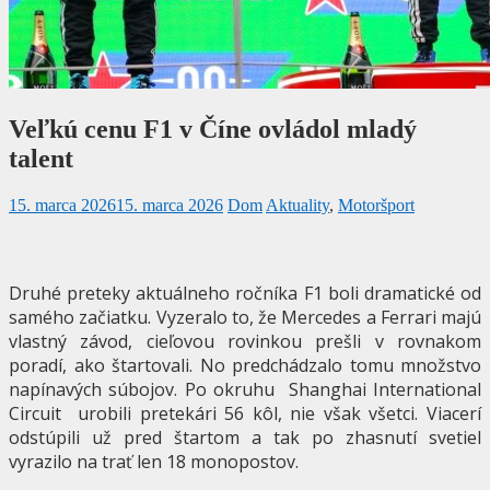
Veľkú cenu F1 v Číne ovládol mladý
talent
15. marca 2026
15. marca 2026
Dom
Aktuality
,
Motoršport
Druhé preteky aktuálneho ročníka F1 boli dramatické od
samého začiatku. Vyzeralo to, že Mercedes a Ferrari majú
vlastný závod, cieľovou rovinkou prešli v rovnakom
poradí, ako štartovali. No predchádzalo tomu množstvo
napínavých súbojov. Po okruhu Shanghai International
Circuit urobili pretekári 56 kôl, nie však všetci. Viacerí
odstúpili už pred štartom a tak po zhasnutí svetiel
vyrazilo na trať len 18 monopostov.