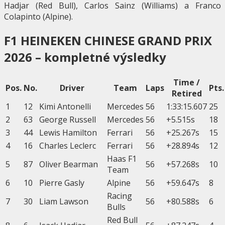
Hadjar (Red Bull), Carlos Sainz (Williams) a Franco
Colapinto (Alpine).
F1 HEINEKEN CHINESE GRAND PRIX
2026 – kompletné výsledky
Time /
Pos.
No.
Driver
Team
Laps
Pts.
Retired
1
12
Kimi
Antonelli
Mercedes
56
1:33:15.607
25
2
63
George
Russell
Mercedes
56
+5.515s
18
3
44
Lewis
Hamilton
Ferrari
56
+25.267s
15
4
16
Charles
Leclerc
Ferrari
56
+28.894s
12
Haas F1
5
87
Oliver
Bearman
56
+57.268s
10
Team
6
10
Pierre
Gasly
Alpine
56
+59.647s
8
Racing
7
30
Liam
Lawson
56
+80.588s
6
Bulls
Red Bull