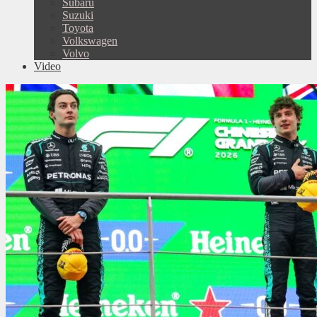
Subaru
Suzuki
Toyota
Volkswagen
Volvo
Video