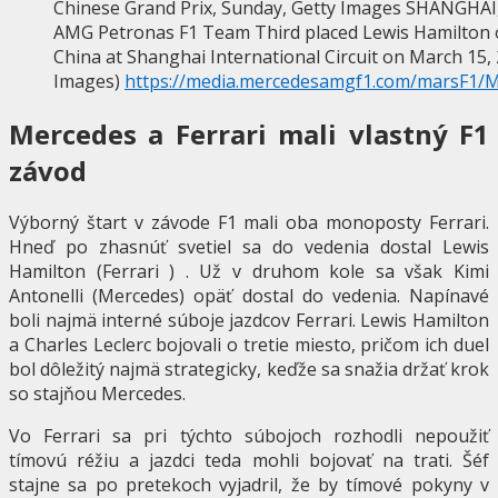
Chinese Grand Prix, Sunday, Getty Images SHANGHAI,
AMG Petronas F1 Team Third placed Lewis Hamilton o
China at Shanghai International Circuit on March 15
Images)
https://media.mercedesamgf1.com/marsF
Mercedes a Ferrari mali vlastný F1
závod
Výborný štart v závode F1 mali oba monoposty Ferrari.
Hneď po zhasnúť svetiel sa do vedenia dostal Lewis
Hamilton (Ferrari ) . Už v druhom kole sa však Kimi
Antonelli (Mercedes) opäť dostal do vedenia. Napínavé
boli najmä interné súboje jazdcov Ferrari. Lewis Hamilton
a Charles Leclerc bojovali o tretie miesto, pričom ich duel
bol dôležitý najmä strategicky, keďže sa snažia držať krok
so stajňou Mercedes.
Vo Ferrari sa pri týchto súbojoch rozhodli nepoužiť
tímovú réžiu a jazdci teda mohli bojovať na trati. Šéf
stajne sa po pretekoch vyjadril, že by tímové pokyny v