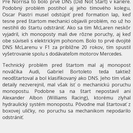
Pre Norrisa to bolo prvé DNS (Did Not Start) v kariére.
Podobný problém postihol aj jeho tímového kolegu,
Oscar Piastri musel odstúpiť pred formation lap, keď
tesne pred štartom mechanici objavili problém, no už ho
nestihli do štartu odstrániť. Ako sa tím McLaren neskôr
vyjadril, ich monoposty mali dve rôzne poruchy, aj keď
obe súviseli s elektrickým pohonom. Bolo to prvé dvojité
DNS McLarenu v F1 za približne 20 rokov, tím spustil
vyšetrovanie spolu s dodávateľom motorov Mercedes.
Technický problém pred štartom mal aj monopost
nováčika Audi, Gabriel Bortoleto teda taktiež
neodštartoval a bol klasifikovaný ako DNS. Jeho tím však
detaily nezverejnil, mal však ísť o mechanickú poruchu
monopostu. Podobne sa na štart nepostavil ani
Alexander Albon (Williams Racing), ktorému zlyhal
hydraulický systém monopostu. Pôvodne mal štartovať z
boxovej uličky, no poruchu sa mechanikom nepodarilo
odstrániť.