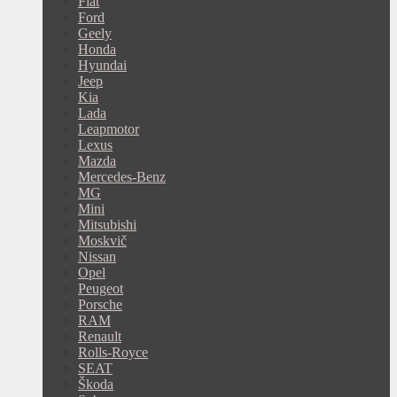
Fiat
Ford
Geely
Honda
Hyundai
Jeep
Kia
Lada
Leapmotor
Lexus
Mazda
Mercedes-Benz
MG
Mini
Mitsubishi
Moskvič
Nissan
Opel
Peugeot
Porsche
RAM
Renault
Rolls-Royce
SEAT
Škoda