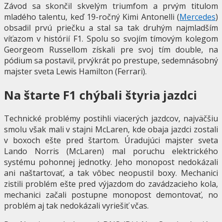
Závod sa skončil skvelým triumfom a prvým titulom
mladého talentu, keď 19-ročný Kimi Antonelli (
Mercedes
)
obsadil prvú priečku a stal sa tak druhým najmladším
víťazom v histórií F1. Spolu so svojím tímovým kolegom
Georgeom Russellom získali pre svoj tím double, na
pódium sa postavil, prvýkrát po prestupe, sedemnásobný
majster sveta Lewis Hamilton (Ferrari).
Na štarte F1 chýbali štyria jazdci
Technické problémy postihli viacerých jazdcov, najväčšiu
smolu však mali v stajni McLaren, kde obaja jazdci zostali
v boxoch ešte pred štartom. Úradujúci majster sveta
Lando Norris (McLaren) mal poruchu elektrického
systému pohonnej jednotky. Jeho monopost nedokázali
ani naštartovať, a tak vôbec neopustil boxy. Mechanici
zistili problém ešte pred výjazdom do zavádzacieho kola,
mechanici začali postupne monopost demontovať, no
problém aj tak nedokázali vyriešiť včas.