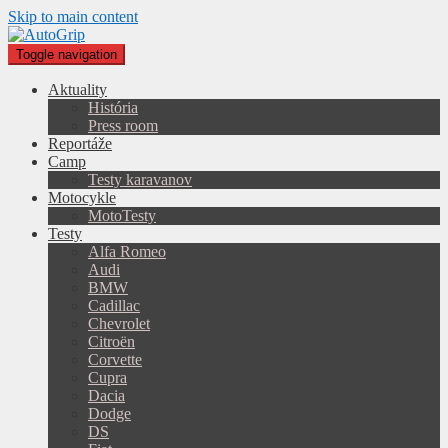
Skip to main content
Toggle navigation
Aktuality
História
Press room
Reportáže
Camp
Testy karavanov
Motocykle
MotoTesty
Testy
Alfa Romeo
Audi
BMW
Cadillac
Chevrolet
Citroën
Corvette
Cupra
Dacia
Dodge
DS