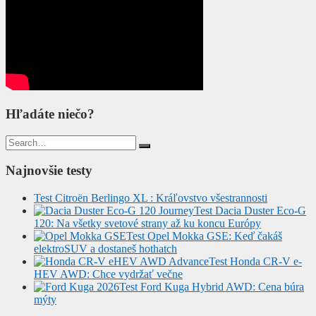
Hľadáte niečo?
Search
for:
Najnovšie testy
Test Citroën Berlingo XL : Kráľovstvo všestrannosti
Test Dacia Duster Eco-G
120: Na všetky svetové strany až ku koncu Európy
Test Opel Mokka GSE: Keď čakáš
elektroSUV a dostaneš hothatch
Test Honda CR-V e-
HEV AWD: Chce vydržať večne
Test Ford Kuga Hybrid AWD: Cena búra
mýty