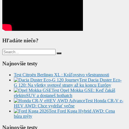
Hľadáte niečo?
Search
for:
Najnovšie testy
Test Citroën Berlingo XL : Kráľovstvo všestrannosti
Test Dacia Duster Eco-
G 120: Na všetky svetové strany až ku koncu Európy
Test Opel Mokka GSE: Keď čakáš
elektroSUV a dostaneš hothatch
Test Honda CR-V e-
HEV AWD: Chce vydržať večne
Test Ford Kuga Hybrid AWD: Cena
búra mýty
Najnovšie testy