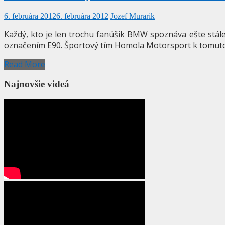
6. februára 2012
6. februára 2012
Jozef Murarik
Každý, kto je len trochu fanúšik BMW spoznáva ešte stá
označením E90. Športový tím Homola Motorsport k tomut
Read More
Najnovšie videá