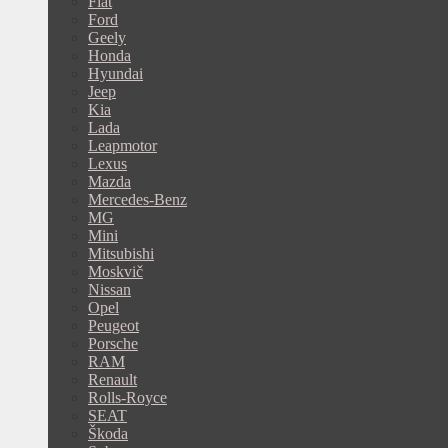
Fiat
Ford
Geely
Honda
Hyundai
Jeep
Kia
Lada
Leapmotor
Lexus
Mazda
Mercedes-Benz
MG
Mini
Mitsubishi
Moskvič
Nissan
Opel
Peugeot
Porsche
RAM
Renault
Rolls-Royce
SEAT
Škoda