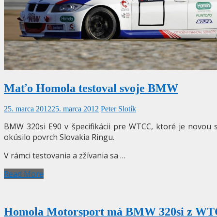
Maťo Homola testoval svoje BMW
25. marca 2012
25. marca 2012
Peter Slotík
BMW 320si E90 v špecifikácii pre WTCC, ktoré je novou
okúsilo povrch Slovakia Ringu.
V rámci testovania a zžívania sa …
Read More
Homola Motorsport má BMW 320si z W