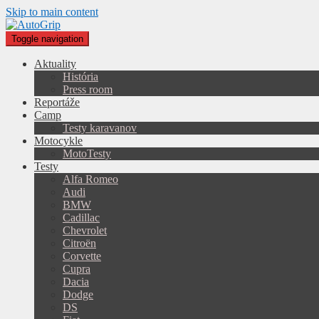
Skip to main content
Toggle navigation
Aktuality
História
Press room
Reportáže
Camp
Testy karavanov
Motocykle
MotoTesty
Testy
Alfa Romeo
Audi
BMW
Cadillac
Chevrolet
Citroën
Corvette
Cupra
Dacia
Dodge
DS