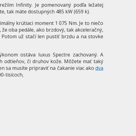
režíim Infinity. Je pomenovaný podľa ležatej
íte, tak máte dostupných 485 kW (659 k).
ximálny krútiaci moment 1 075 Nm. Je to niečo
 že oba pedále, ako brzdový, tak akceleračný,
. Potom už stačí len pustiť brzdu a na stovke
ýkonom ostáva luxus Spectre zachovaný. A
 odtieňov, či druhov kože. Môžete mať taký
Len sa musíte pripraviť na čakanie viac ako
dva
0-tisícoch
.