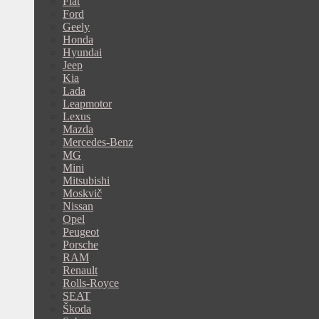
Fiat
Ford
Geely
Honda
Hyundai
Jeep
Kia
Lada
Leapmotor
Lexus
Mazda
Mercedes-Benz
MG
Mini
Mitsubishi
Moskvič
Nissan
Opel
Peugeot
Porsche
RAM
Renault
Rolls-Royce
SEAT
Škoda