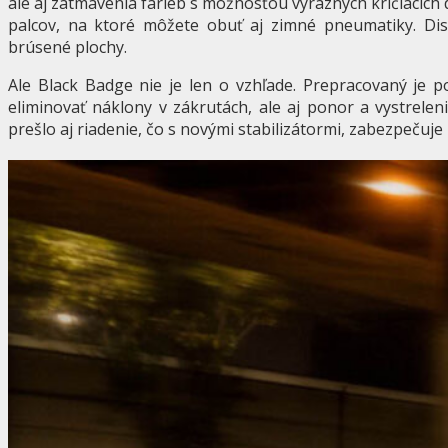
ale aj zatmavenia farieb s možnosťou výrazných kričiacich 
palcov, na ktoré môžete obuť aj zimné pneumatiky. Dis
brúsené plochy.
Ale Black Badge nie je len o vzhľade. Prepracovaný je 
eliminovať náklony v zákrutách, ale aj ponor a vystrelen
prešlo aj riadenie, čo s novými stabilizátormi, zabezpečuje l