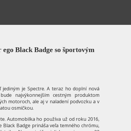
r ego Black Badge so športovým
aľ jediným je Spectre. A teraz ho doplní nová
é bude najvýkonnejším cestným produktom
ckých motoroch, ale aj v naladení podvozku a v
žatou osmičkou.
te. Automobilka ho používa už od roku 2016,
ie Black Badge prináša veľa temného chrómu,