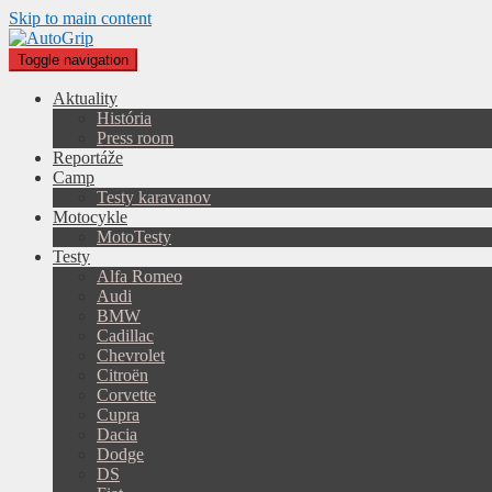
Skip to main content
Toggle navigation
Aktuality
História
Press room
Reportáže
Camp
Testy karavanov
Motocykle
MotoTesty
Testy
Alfa Romeo
Audi
BMW
Cadillac
Chevrolet
Citroën
Corvette
Cupra
Dacia
Dodge
DS