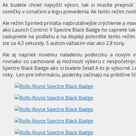
Ak budete chcieť najvyšší výkon, tak si musíte prepnúť 
osmičky v označení a logu prevedenia. Ak tento režim zvol
Ale režim Spirited prináša najbrutálnejšie zrýchlenie a ma
ako Launch Control. V Spectre Black Badge ho zapnete tak,
zadupnete na podlahu a na displeji potvrdíte tento režim
ste za 4,3 sekundy. S autom vážiacim viac ako 2,8 tony.
Ale aj napriek novému naladeniu podvozku a novým v
rovnako sú zachované aj možnosti výberu z nespočetných
Spectre Black Badge ako si budete želať! A to je výborné. 
roky.
Len pre informáciu, jazdenky začínajú na približne 50