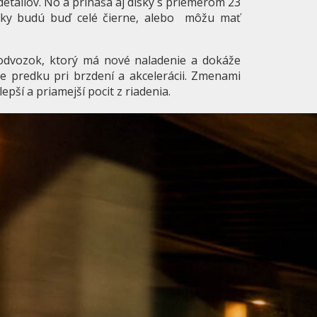
detailov. No a prináša aj disky s priemerom 23
ky budú buď celé čierne, alebo
môžu mať
podvozok, ktorý má nové naladenie a dokáže
ie predku pri brzdení a akcelerácii. Zmenami
epší a priamejší pocit z riadenia.