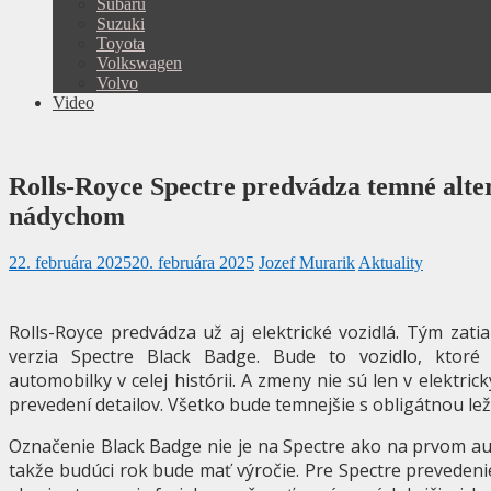
Subaru
Suzuki
Toyota
Volkswagen
Volvo
Video
Rolls-Royce Spectre predvádza temné alte
nádychom
22. februára 2025
20. februára 2025
Jozef Murarik
Aktuality
Rolls-Royce predvádza už aj elektrické vozidlá. Tým zati
verzia Spectre Black Badge. Bude to vozidlo, ktor
automobilky v celej histórii. A zmeny nie sú len v elektri
prevedení detailov. Všetko bude temnejšie s obligátnou le
Označenie Black Badge nie je na Spectre ako na prvom au
takže budúci rok bude mať výročie. Pre Spectre preveden