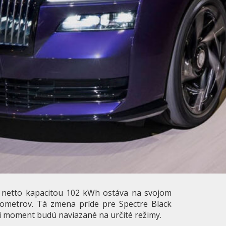
s netto kapacitou 102 kWh ostáva na svojom
lometrov. Tá zmena príde pre Spectre Black
i moment budú naviazané na určité režimy.