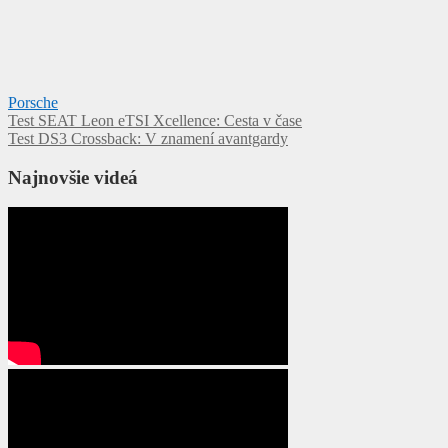
Porsche
Navigácia
Test SEAT Leon eTSI Xcellence: Cesta v čase
Test DS3 Crossback: V znamení avantgardy
v
článku
Najnovšie videá