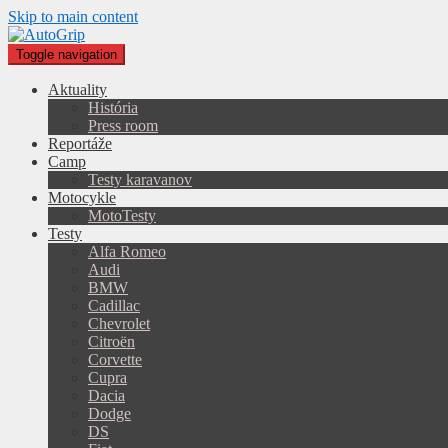
Skip to main content
Toggle navigation
Aktuality
História
Press room
Reportáže
Camp
Testy karavanov
Motocykle
MotoTesty
Testy
Alfa Romeo
Audi
BMW
Cadillac
Chevrolet
Citroën
Corvette
Cupra
Dacia
Dodge
DS