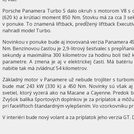
Porsche Panamera Turbo S dalo okruh s motorom V8 s o
(620 k) a krútiaci moment 850 Nm. Stovku má za cca 3 se
v ponuke. To znamená liftback, predĺžený liftback Execu
nahradí model Turbo.
Novinkou v ponuke bude aj inovovaná verzia Panamera 4S
Nm. Benzínovou časťou je 2,9-litrový šesťvalec s prepĺňan
sekundy a maximálna 300 kilometrov za hodinu boli tiež 
parametre. A zmena je aj v elektrickej časti. Má batér
nabitie tak má zvládnuť 54 kilometrov.
Základný motor v Panamere už nebude trojliter s turbom,
bude mať 243 kW (330 k) a 450 Nm. Novinky sú však aj 
svetiel, ktorý vyzerá ako na Macane a Cayenne. Predok 
Zvyšok balíka športových doplnkov je za príplatok a môž
pri faceliftoch štandardným vylepšením. Vo vzorkovníku pr
V interiéri bude nový volant a za príplatok jeho verzia GT.