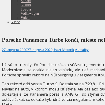
Subaru
Suzuki
Toyota
Volkswagen
Volvo
Video
Porsche Panamera Turbo končí, miesto ne
27. augusta 2020
27. augusta 2020
Jozef Murarik
Aktuality
Už sú to tri roky, čo Porsche ukázalo súčasnú generáciu 
Modernizácia sa dotkla nielen vzhľadu, ale tiež mechan
Porsche spravilo rekord na Nűrburgringu v segmente luxus
Ten rekord drží verzia Turbo S. Dostala sa na 7:29,81. Pri
Naviac na auto, v ktorom môžu ísť štyria. Ale čas ako tak
dôležitejšie, že Panamera porazila AMG GT so štyrmi dve
ostáva čakať, čo dokáže hybridná verzia megalomanského
k) viac.