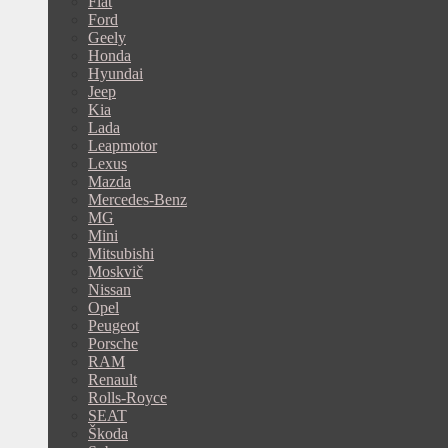
Fiat
Ford
Geely
Honda
Hyundai
Jeep
Kia
Lada
Leapmotor
Lexus
Mazda
Mercedes-Benz
MG
Mini
Mitsubishi
Moskvič
Nissan
Opel
Peugeot
Porsche
RAM
Renault
Rolls-Royce
SEAT
Škoda