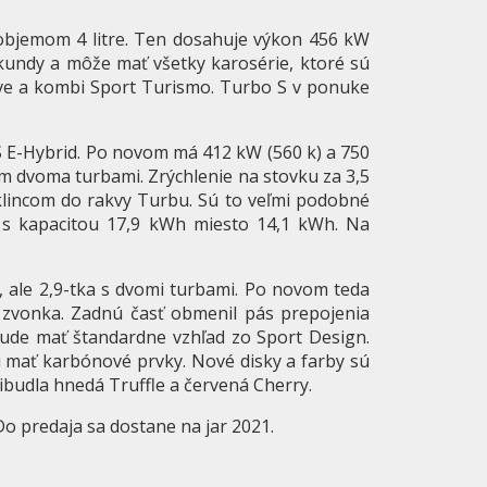
bjemom 4 litre. Ten dosahuje výkon 456 kW
kundy a môže mať všetky karosérie, ktoré sú
tive a kombi Sport Turismo. Turbo S v ponuke
 E-Hybrid. Po novom má 412 kW (560 k) a 750
ím dvoma turbami. Zrýchlenie na stovku za 3,5
klincom do rakvy Turbu. Sú to veľmi podobné
iu s kapacitou 17,9 kWh miesto 14,1 kWh. Na
 ale 2,9-tka s dvomi turbami. Po novom teda
zvonka. Zadnú časť obmenil pás prepojenia
bude mať štandardne vzhľad zo Sport Design.
u mať karbónové prvky. Nové disky a farby sú
ibudla hnedá Truffle a červená Cherry.
 Do predaja sa dostane na jar 2021.