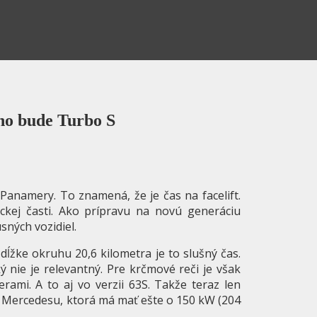
ho bude Turbo S
Panamery. To znamená, že je čas na facelift.
ickej časti. Ako prípravu na novú generáciu
ných vozidiel.
 dĺžke okruhu 20,6 kilometra je to slušný čas.
ý nie je relevantný. Pre krčmové reči je však
rami. A to aj vo verzii 63S. Takže teraz len
 Mercedesu, ktorá má mať ešte o 150 kW (204