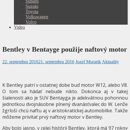
Subaru
Suzuki
Toyota
Volkswagen
Volvo
Video
Bentley v Bentayge použije naftový motor
22. septembra 2016
21. septembra 2016
Jozef Murarik
Aktuality
K Bentley patrí v ostatnej dobe buď motor W12, alebo V8.
O tom sa hádať nebude nikto. Dokonca aj v takej
šialenosti ako je SUV Bentayga je adekvátnou pohonnou
jednotkou dvojnásobne plnený dvanásťvalec do W. Lenže
žgrloši chcú naftu aj v aristokratickej automobilke. Takže
môžeme privítať prvý naftový motor v Bentley.
Aby bolo jasno, v celej histórii Bentley, ktorá má 97 rokov