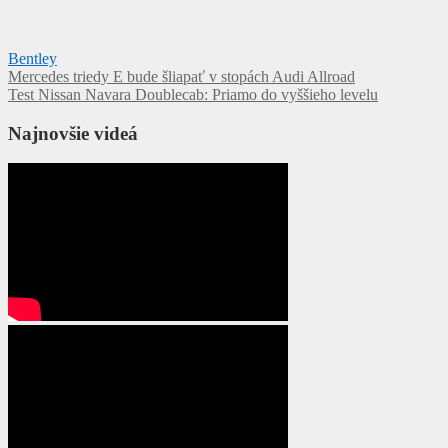
Bentley
Navigácia
Mercedes triedy E bude šliapať v stopách Audi Allroad
Test Nissan Navara Doublecab: Priamo do vyššieho levelu
v
článku
Najnovšie videá