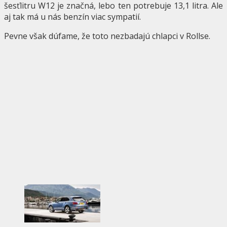
šesťlitru W12 je značná, lebo ten potrebuje 13,1 litra. Ale
aj tak má u nás benzín viac sympatií.
Pevne však dúfame, že toto nezbadajú chlapci v Rollse.