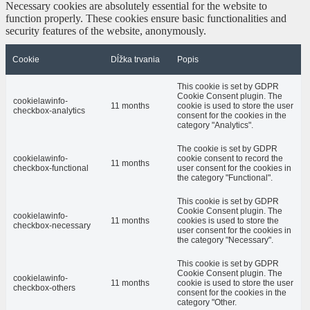
Necessary cookies are absolutely essential for the website to
function properly. These cookies ensure basic functionalities and
security features of the website, anonymously.
Cookie
Dĺžka trvania
Popis
This cookie is set by GDPR
Cookie Consent plugin. The
cookielawinfo-
11 months
cookie is used to store the user
checkbox-analytics
consent for the cookies in the
category "Analytics".
The cookie is set by GDPR
cookielawinfo-
cookie consent to record the
11 months
checkbox-functional
user consent for the cookies in
the category "Functional".
This cookie is set by GDPR
Cookie Consent plugin. The
cookielawinfo-
11 months
cookies is used to store the
checkbox-necessary
user consent for the cookies in
the category "Necessary".
This cookie is set by GDPR
Cookie Consent plugin. The
cookielawinfo-
11 months
cookie is used to store the user
checkbox-others
consent for the cookies in the
category "Other.