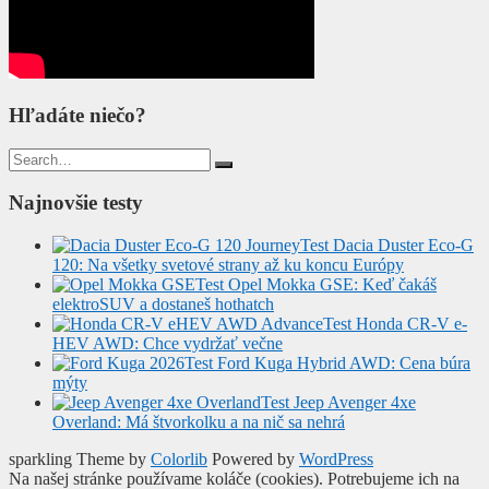
Hľadáte niečo?
Search
for:
Najnovšie testy
Test Dacia Duster Eco-G
120: Na všetky svetové strany až ku koncu Európy
Test Opel Mokka GSE: Keď čakáš
elektroSUV a dostaneš hothatch
Test Honda CR-V e-
HEV AWD: Chce vydržať večne
Test Ford Kuga Hybrid AWD: Cena búra
mýty
Test Jeep Avenger 4xe
Overland: Má štvorkolku a na nič sa nehrá
sparkling Theme by
Colorlib
Powered by
WordPress
Na našej stránke používame koláče (cookies). Potrebujeme ich na