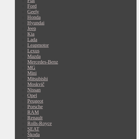
Fiat
Ford
Geely
Honda
Hyundai
Jeep
Kia
Lada
Leapmotor
Lexus
Mazda
Mercedes-Benz
MG
Mini
Mitsubishi
Moskvič
Nissan
Opel
Peugeot
Porsche
RAM
Renault
Rolls-Royce
SEAT
Škoda