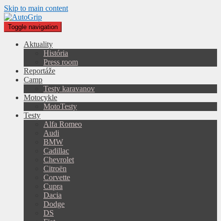
Skip to main content
Toggle navigation
Aktuality
História
Press room
Reportáže
Camp
Testy karavanov
Motocykle
MotoTesty
Testy
Alfa Romeo
Audi
BMW
Cadillac
Chevrolet
Citroën
Corvette
Cupra
Dacia
Dodge
DS