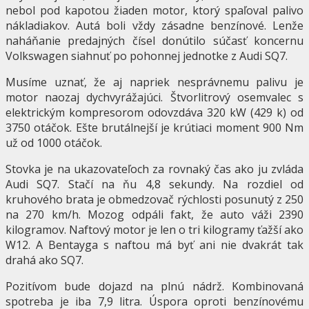
nebol pod kapotou žiaden motor, ktorý spaľoval palivo
nákladiakov. Autá boli vždy zásadne benzínové. Lenže
naháňanie predajných čísel donútilo súčasť koncernu
Volkswagen siahnuť po pohonnej jednotke z Audi SQ7.
Musíme uznať, že aj napriek nesprávnemu palivu je
motor naozaj dychvyrážajúci. Štvorlitrový osemvalec s
elektrickým kompresorom odovzdáva 320 kW (429 k) od
3750 otáčok. Ešte brutálnejší je krútiaci moment 900 Nm
už od 1000 otáčok.
Stovka je na ukazovateľoch za rovnaký čas ako ju zvláda
Audi SQ7. Stačí na ňu 4,8 sekundy. Na rozdiel od
kruhového brata je obmedzovač rýchlosti posunutý z 250
na 270 km/h. Mozog odpáli fakt, že auto váži 2390
kilogramov. Naftový motor je len o tri kilogramy ťažší ako
W12. A Bentayga s naftou má byť ani nie dvakrát tak
drahá ako SQ7.
Pozitívom bude dojazd na plnú nádrž. Kombinovaná
spotreba je iba 7,9 litra. Úspora oproti benzínovému