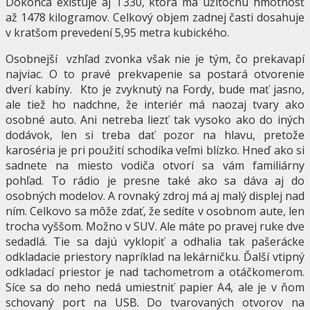
Dokonca existuje aj T330, ktorá má užitočnú hmotnosť
až 1478 kilogramov. Celkový objem zadnej časti dosahuje
v kratšom prevedení 5,95 metra kubického.
Osobnejší vzhľad zvonka však nie je tým, čo prekavapí
najviac. O to pravé prekvapenie sa postará otvorenie
dverí kabíny. Kto je zvyknutý na Fordy, bude mať jasno,
ale tiež ho nadchne, že interiér má naozaj tvary ako
osobné auto. Ani netreba liezť tak vysoko ako do iných
dodávok, len si treba dať pozor na hlavu, pretože
karoséria je pri použití schodíka veľmi blízko. Hneď ako si
sadnete na miesto vodiča otvorí sa vám familiárny
pohľad. To rádio je presne také ako sa dáva aj do
osobných modelov. A rovnaký zdroj má aj malý displej nad
ním. Celkovo sa môže zdať, že sedíte v osobnom aute, len
trocha vyššom. Možno v SUV. Ale máte po pravej ruke dve
sedadlá. Tie sa dajú vyklopiť a odhalia tak pašerácke
odkladacie priestory napríklad na lekárničku. Ďalší vtipný
odkladací priestor je nad tachometrom a otáčkomerom.
Síce sa do neho nedá umiestniť papier A4, ale je v ňom
schovaný port na USB. Do tvarovaných otvorov na