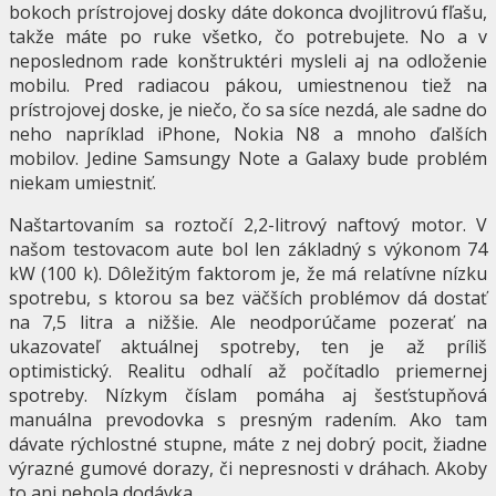
bokoch prístrojovej dosky dáte dokonca dvojlitrovú fľašu,
takže máte po ruke všetko, čo potrebujete. No a v
neposlednom rade konštruktéri mysleli aj na odloženie
mobilu. Pred radiacou pákou, umiestnenou tiež na
prístrojovej doske, je niečo, čo sa síce nezdá, ale sadne do
neho napríklad iPhone, Nokia N8 a mnoho ďalších
mobilov. Jedine Samsungy Note a Galaxy bude problém
niekam umiestniť.
Naštartovaním sa roztočí 2,2-litrový naftový motor. V
našom testovacom aute bol len základný s výkonom 74
kW (100 k). Dôležitým faktorom je, že má relatívne nízku
spotrebu, s ktorou sa bez väčších problémov dá dostať
na 7,5 litra a nižšie. Ale neodporúčame pozerať na
ukazovateľ aktuálnej spotreby, ten je až príliš
optimistický. Realitu odhalí až počítadlo priemernej
spotreby. Nízkym číslam pomáha aj šesťstupňová
manuálna prevodovka s presným radením. Ako tam
dávate rýchlostné stupne, máte z nej dobrý pocit, žiadne
výrazné gumové dorazy, či nepresnosti v dráhach. Akoby
to ani nebola dodávka.