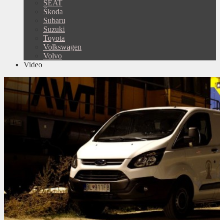
SEAT
Škoda
Subaru
Suzuki
Toyota
Volkswagen
Volvo
Video