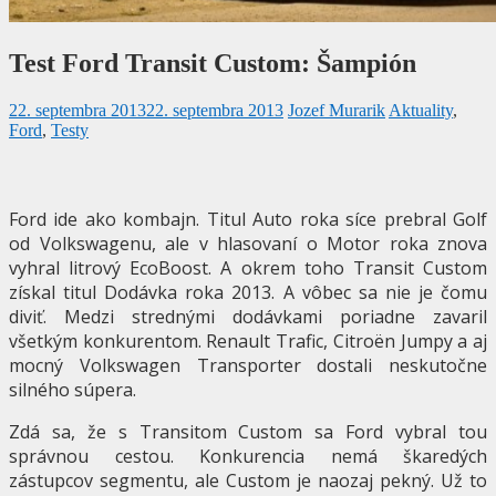
Test Ford Transit Custom: Šampión
22. septembra 2013
22. septembra 2013
Jozef Murarik
Aktuality
,
Ford
,
Testy
Ford ide ako kombajn. Titul Auto roka síce prebral Golf
od Volkswagenu, ale v hlasovaní o Motor roka znova
vyhral litrový EcoBoost. A okrem toho Transit Custom
získal titul Dodávka roka 2013. A vôbec sa nie je čomu
diviť. Medzi strednými dodávkami poriadne zavaril
všetkým konkurentom. Renault Trafic, Citroën Jumpy a aj
mocný Volkswagen Transporter dostali neskutočne
silného súpera.
Zdá sa, že s Transitom Custom sa Ford vybral tou
správnou cestou. Konkurencia nemá škaredých
zástupcov segmentu, ale Custom je naozaj pekný. Už to