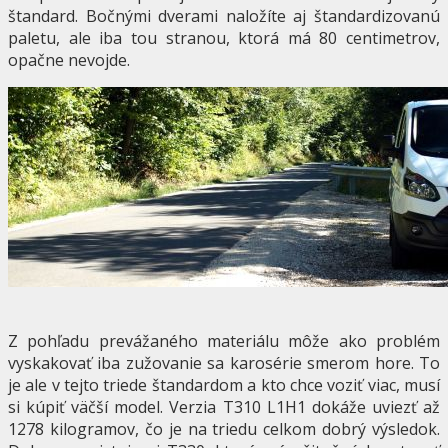
štandard. Bočnými dverami naložíte aj štandardizovanú
paletu, ale iba tou stranou, ktorá má 80 centimetrov,
opačne nevojde.
Z pohľadu prevážaného materiálu môže ako problém
vyskakovať iba zužovanie sa karosérie smerom hore. To
je ale v tejto triede štandardom a kto chce voziť viac, musí
si kúpiť väčší model. Verzia T310 L1H1 dokáže uviezť až
1278 kilogramov, čo je na triedu celkom dobrý výsledok.