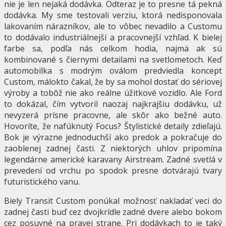
nie je len nejaká dodávka. Odteraz je to presne tá pekná
dodávka. My sme testovali verziu, ktorá nedisponovala
lakovaním nárazníkov, ale to vôbec nevadilo a Customu
to dodávalo industriálnejší a pracovnejší vzhľad. K bielej
farbe sa, podľa nás celkom hodia, najmä ak sú
kombinované s čiernymi detailami na svetlometoch. Keď
automobilka s modrým oválom predviedla koncept
Custom, málokto čakal, že by sa mohol dostať do sériovej
výroby a tobôž nie ako reálne úžitkové vozidlo. Ale Ford
to dokázal, čím vytvoril naozaj najkrajšiu dodávku, už
nevyzerá prísne pracovne, ale skôr ako bežné auto.
Hovoríte, že nafúknutý Focus? Štylistické detaily zdieľajú.
Bok je výrazne jednoduchší ako predok a pokračuje do
zaoblenej zadnej časti. Z niektorých uhlov pripomína
legendárne americké karavany Airstream. Zadné svetlá v
prevedení od vrchu po spodok presne dotvárajú tvary
futuristického vanu.
Biely Transit Custom ponúkal možnosť nakladať veci do
zadnej časti buď cez dvojkrídle zadné dvere alebo bokom
cez posuvné na pravej strane. Pri dodávkach to je taký