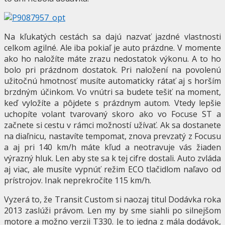
Na kľukatých cestách sa dajú nazvať jazdné vlastnosti
celkom agilné. Ale iba pokiaľ je auto prázdne. V momente
ako ho naložíte máte zrazu nedostatok výkonu. A to ho
bolo pri prázdnom dostatok. Pri naložení na povolenú
užitočnú hmotnosť musíte automaticky rátať aj s horším
brzdným účinkom. Vo vnútri sa budete tešiť na moment,
keď vyložíte a pôjdete s prázdnym autom. Vtedy lepšie
uchopíte volant tvarovaný skoro ako vo Focuse ST a
začnete si cestu v rámci možností užívať. Ak sa dostanete
na diaľnicu, nastavíte tempomat, znova prevzatý z Focusu
a aj pri 140 km/h máte kľud a neotravuje vás žiaden
výrazný hluk. Len aby ste sa k tej cifre dostali. Auto zvláda
aj viac, ale musíte vypnúť režim ECO tlačidlom naľavo od
prístrojov. Inak neprekročíte 115 km/h.
Vyzerá to, že Transit Custom si naozaj titul Dodávka roka
2013 zaslúži právom. Len my by sme siahli po silnejšom
motore a možno verzii T330. Je to jedna z mála dodávok,