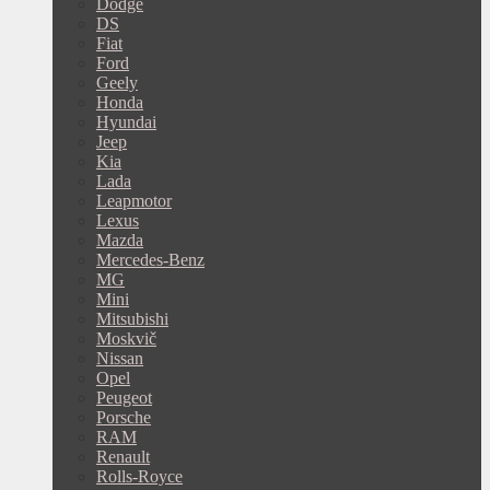
Dodge
DS
Fiat
Ford
Geely
Honda
Hyundai
Jeep
Kia
Lada
Leapmotor
Lexus
Mazda
Mercedes-Benz
MG
Mini
Mitsubishi
Moskvič
Nissan
Opel
Peugeot
Porsche
RAM
Renault
Rolls-Royce