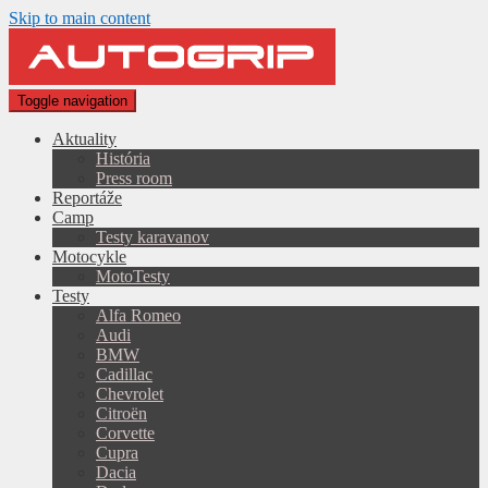
Skip to main content
Toggle navigation
Aktuality
História
Press room
Reportáže
Camp
Testy karavanov
Motocykle
MotoTesty
Testy
Alfa Romeo
Audi
BMW
Cadillac
Chevrolet
Citroën
Corvette
Cupra
Dacia