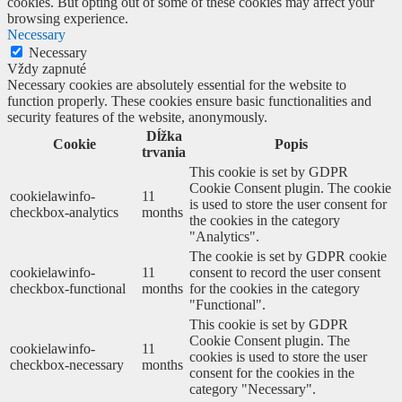
cookies. But opting out of some of these cookies may affect your
browsing experience.
Necessary
Necessary
Vždy zapnuté
Necessary cookies are absolutely essential for the website to
function properly. These cookies ensure basic functionalities and
security features of the website, anonymously.
Dĺžka
Cookie
Popis
trvania
This cookie is set by GDPR
Cookie Consent plugin. The cookie
cookielawinfo-
11
is used to store the user consent for
checkbox-analytics
months
the cookies in the category
"Analytics".
The cookie is set by GDPR cookie
cookielawinfo-
11
consent to record the user consent
checkbox-functional
months
for the cookies in the category
"Functional".
This cookie is set by GDPR
Cookie Consent plugin. The
cookielawinfo-
11
cookies is used to store the user
checkbox-necessary
months
consent for the cookies in the
category "Necessary".