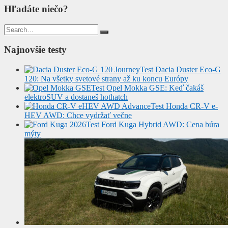
Hľadáte niečo?
Search
for:
Najnovšie testy
Test Dacia Duster Eco-G
120: Na všetky svetové strany až ku koncu Európy
Test Opel Mokka GSE: Keď čakáš
elektroSUV a dostaneš hothatch
Test Honda CR-V e-
HEV AWD: Chce vydržať večne
Test Ford Kuga Hybrid AWD: Cena búra
mýty