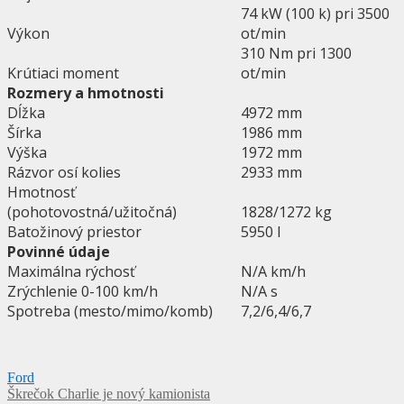
74 kW (100 k) pri 3500
Výkon
ot/min
310 Nm pri 1300
Krútiaci moment
ot/min
Rozmery a hmotnosti
Dĺžka
4972 mm
Šírka
1986 mm
Výška
1972 mm
Rázvor osí kolies
2933 mm
Hmotnosť
(pohotovostná/užitočná)
1828/1272 kg
Batožinový priestor
5950 l
Povinné údaje
Maximálna rýchosť
N/A km/h
Zrýchlenie 0-100 km/h
N/A s
Spotreba (mesto/mimo/komb)
7,2/6,4/6,7
Ford
Navigácia
Škrečok Charlie je nový kamionista