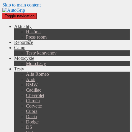
Skip to main content
Toggle navigation
Aktuality
História
Press room
Reportáže
Camp
Testy karavanov
Motocykle
MotoTesty
Testy
Alfa Romeo
Audi
BMW
Cadillac
Chevrolet
Citroën
Corvette
Cupra
Dacia
Dodge
DS