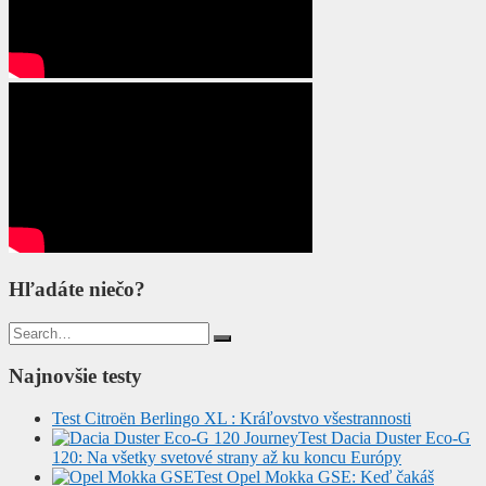
Hľadáte niečo?
Search
for:
Najnovšie testy
Test Citroën Berlingo XL : Kráľovstvo všestrannosti
Test Dacia Duster Eco-G
120: Na všetky svetové strany až ku koncu Európy
Test Opel Mokka GSE: Keď čakáš