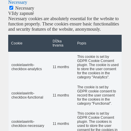
Necessary
Necessary
Vždy zapnuté
Necessary cookies are absolutely essential for the website to
function properly. These cookies ensure basic functionalities
and security features of the website, anonymously.
Dĺžka
Cookie
Popis
trvania
This cookie is set by
GDPR Cookie Consent
cookielawinfo-
plugin. The cookie is used
11 months
checkbox-analytics
to store the user consent
for the cookies in the
category "Analytics".
The cookie is set by
GDPR cookie consent to
cookielawinfo-
11 months
record the user consent
checkbox-functional
for the cookies in the
category "Functional".
This cookie is set by
GDPR Cookie Consent
cookielawinfo-
plugin. The cookies is
11 months
checkbox-necessary
used to store the user
consent for the cookies in