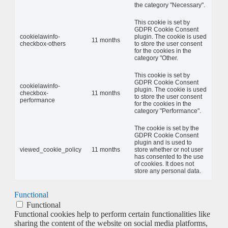
the category "Necessary".
This cookie is set by
GDPR Cookie Consent
cookielawinfo-
plugin. The cookie is used
11 months
checkbox-others
to store the user consent
for the cookies in the
category "Other.
This cookie is set by
GDPR Cookie Consent
cookielawinfo-
plugin. The cookie is used
checkbox-
11 months
to store the user consent
performance
for the cookies in the
category "Performance".
The cookie is set by the
GDPR Cookie Consent
plugin and is used to
viewed_cookie_policy
11 months
store whether or not user
has consented to the use
of cookies. It does not
store any personal data.
Functional
Functional
Functional cookies help to perform certain functionalities like
sharing the content of the website on social media platforms,