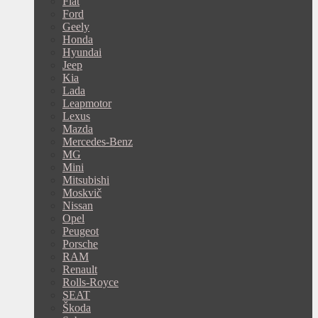
Fiat
Ford
Geely
Honda
Hyundai
Jeep
Kia
Lada
Leapmotor
Lexus
Mazda
Mercedes-Benz
MG
Mini
Mitsubishi
Moskvič
Nissan
Opel
Peugeot
Porsche
RAM
Renault
Rolls-Royce
SEAT
Škoda