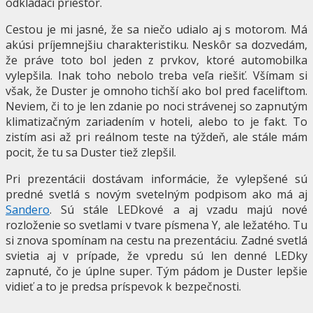
odkladací priestor.
Cestou je mi jasné, že sa niečo udialo aj s motorom. Má
akúsi príjemnejšiu charakteristiku. Neskôr sa dozvedám,
že práve toto bol jeden z prvkov, ktoré automobilka
vylepšila. Inak toho nebolo treba veľa riešiť. Všímam si
však, že Duster je omnoho tichší ako bol pred faceliftom.
Neviem, či to je len zdanie po noci strávenej so zapnutým
klimatizačným zariadením v hoteli, alebo to je fakt. To
zistím asi až pri reálnom teste na týždeň, ale stále mám
pocit, že tu sa Duster tiež zlepšil.
Pri prezentácii dostávam informácie, že vylepšené sú
predné svetlá s novým svetelným podpisom ako má aj
Sandero
. Sú stále LEDkové a aj vzadu majú nové
rozloženie so svetlami v tvare písmena Y, ale ležatého. Tu
si znova spomínam na cestu na prezentáciu. Zadné svetlá
svietia aj v prípade, že vpredu sú len denné LEDky
zapnuté, čo je úplne super. Tým pádom je Duster lepšie
vidieť a to je predsa príspevok k bezpečnosti.