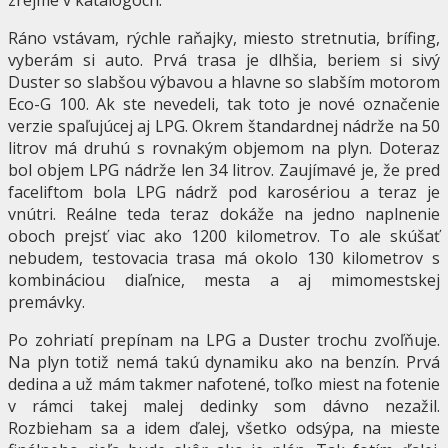
Ráno vstávam, rýchle raňajky, miesto stretnutia, brífing,
vyberám si auto. Prvá trasa je dlhšia, beriem si sivý
Duster so slabšou výbavou a hlavne so slabším motorom
Eco-G 100. Ak ste nevedeli, tak toto je nové označenie
verzie spaľujúcej aj LPG. Okrem štandardnej nádrže na 50
litrov má druhú s rovnakým objemom na plyn. Doteraz
bol objem LPG nádrže len 34 litrov. Zaujímavé je, že pred
faceliftom bola LPG nádrž pod karosériou a teraz je
vnútri. Reálne teda teraz dokáže na jedno naplnenie
oboch prejsť viac ako 1200 kilometrov. To ale skúšať
nebudem, testovacia trasa má okolo 130 kilometrov s
kombináciou diaľnice, mesta a aj mimomestskej
premávky.
Po zohriatí prepínam na LPG a Duster trochu zvoľňuje.
Na plyn totiž nemá takú dynamiku ako na benzín. Prvá
dedina a už mám takmer nafotené, toľko miest na fotenie
v rámci takej malej dedinky som dávno nezažil.
Rozbieham sa a idem ďalej, všetko odsýpa, na mieste