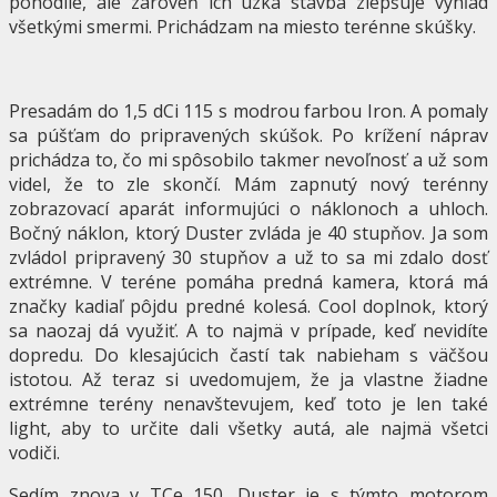
pohodlie, ale zároveň ich úzka stavba zlepšuje výhľad
všetkými smermi. Prichádzam na miesto terénne skúšky.
Presadám do 1,5 dCi 115 s modrou farbou Iron. A pomaly
sa púšťam do pripravených skúšok. Po krížení náprav
prichádza to, čo mi spôsobilo takmer nevoľnosť a už som
videl, že to zle skončí. Mám zapnutý nový terénny
zobrazovací aparát informujúci o náklonoch a uhloch.
Bočný náklon, ktorý Duster zvláda je 40 stupňov. Ja som
zvládol pripravený 30 stupňov a už to sa mi zdalo dosť
extrémne. V teréne pomáha predná kamera, ktorá má
značky kadiaľ pôjdu predné kolesá. Cool doplnok, ktorý
sa naozaj dá využiť. A to najmä v prípade, keď nevidíte
dopredu. Do klesajúcich častí tak nabieham s väčšou
istotou. Až teraz si uvedomujem, že ja vlastne žiadne
extrémne terény nenavštevujem, keď toto je len také
light, aby to určite dali všetky autá, ale najmä všetci
vodiči.
Sedím znova v TCe 150. Duster je s týmto motorom