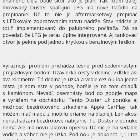
finálneho cieľa bude skôr ako je plán. Tak fotím ďalej.
Inovovaný Duster spaľujúci LPG má nové tlačidlo na
prepínanie. Už to nie je aftermarketový prepínač
s LEDkovým zobrazovaním stavu nádrže. Stav nádrže je
totiž implementovaný do palubného počítača. Dá sa
povedať, že LPG je teraz úplne integrované. Aj tankovací
otvor je pekne pod jednou krytkou s benzínovým hrdlom.
Výraznejší problém prichádza tesne pred sedemnástym
prejazdovým bodom. Uzávierka cesty v dedine, v dĺžke asi
dva kilometre. Tá dedina je úzka a vedie cez ňu iba jedna
cesta. Ja som ešte v pohode, horšie je na tom chlapík
s kamiónom. Nevadí, osemnásty bod do google maps
a vyrážam na obchádzku. Tento Duster už ponúka aj
možnosť bezdrôtového zrkadlenia Apple CarPlay, tak
môžem mať mapu z mobilu priamo na displeji. Len akosi
nenachádzam bezdrôtové nabíjanie. To Duster v ponuke
nemá. Ale má novú lakťovú opierku. Už nie je na sedadle
vodiča a vôbec nie je úzka. Pod ňou je dokonca 1,1 litra