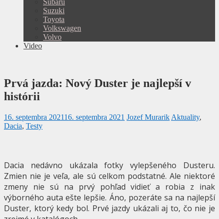
Subaru
Suzuki
Toyota
Volkswagen
Volvo
Video
Prvá jazda: Nový Duster je najlepší v
histórii
16. septembra 2021
16. septembra 2021
Jozef Murarik
Aktuality
,
Dacia
,
Testy
Dacia nedávno ukázala fotky vylepšeného Dusteru.
Zmien nie je veľa, ale sú celkom podstatné. Ale niektoré
zmeny nie sú na prvý pohľad vidieť a robia z inak
výborného auta ešte lepšie. Áno, pozeráte sa na najlepší
Duster, ktorý kedy bol. Prvé jazdy ukázali aj to, čo nie je
zrejmé v katalógoch.