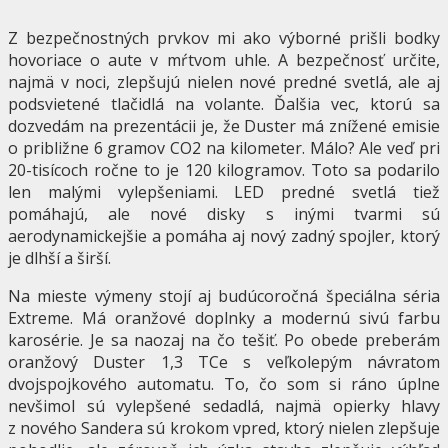
Z bezpečnostných prvkov mi ako výborné prišli bodky
hovoriace o aute v mŕtvom uhle. A bezpečnosť určite,
najmä v noci, zlepšujú nielen nové predné svetlá, ale aj
podsvietené tlačidlá na volante. Ďalšia vec, ktorú sa
dozvedám na prezentácii je, že Duster má znížené emisie
o približne 6 gramov CO2 na kilometer. Málo? Ale veď pri
20-tisícoch ročne to je 120 kilogramov. Toto sa podarilo
len malými vylepšeniami. LED predné svetlá tiež
pomáhajú, ale nové disky s inými tvarmi sú
aerodynamickejšie a pomáha aj nový zadný spojler, ktorý
je dlhší a širší.
Na mieste výmeny stojí aj budúcoročná špeciálna séria
Extreme. Má oranžové doplnky a modernú sivú farbu
karosérie. Je sa naozaj na čo tešiť. Po obede preberám
oranžový Duster 1,3 TCe s veľkolepým návratom
dvojspojkového automatu. To, čo som si ráno úplne
nevšimol sú vylepšené sedadlá, najmä opierky hlavy
z nového Sandera sú krokom vpred, ktorý nielen zlepšuje