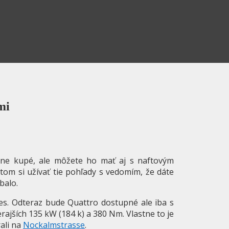
mi
sne kupé, ale môžete ho mať aj s naftovým
tom si užívať tie pohľady s vedomím, že dáte
balo.
s. Odteraz bude Quattro dostupné ale iba s
jších 135 kW (184 k) a 380 Nm. Vlastne to je
ali na
Nockalmstrasse
.