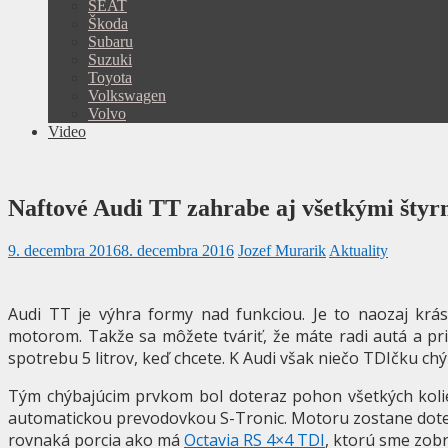
SEAT
Škoda
Subaru
Suzuki
Toyota
Volkswagen
Volvo
Video
Naftové Audi TT zahrabe aj všetkými štyr
9. decembra 2016
8. decembra 2016
Jozef Murarik
Aktuality
Audi TT je výhra formy nad funkciou. Je to naozaj krá
motorom. Takže sa môžete tváriť, že máte radi autá a pri
spotrebu 5 litrov, keď chcete. K Audi však niečo TDIčku chý
Tým chýbajúcim prvkom bol doteraz pohon všetkých kolie
automatickou prevodovkou S-Tronic. Motoru zostane dotera
rovnaká porcia ako má
Octavia RS 4×4 TDI
, ktorú sme zobr