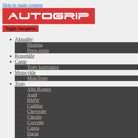
Skip to main content
Toggle navigation
Aktuality
História
Press room
Reportáže
Camp
Testy karavanov
Motocykle
MotoTesty
Testy
Alfa Romeo
Audi
BMW
Cadillac
Chevrolet
Citroën
Corvette
Cupra
Dacia