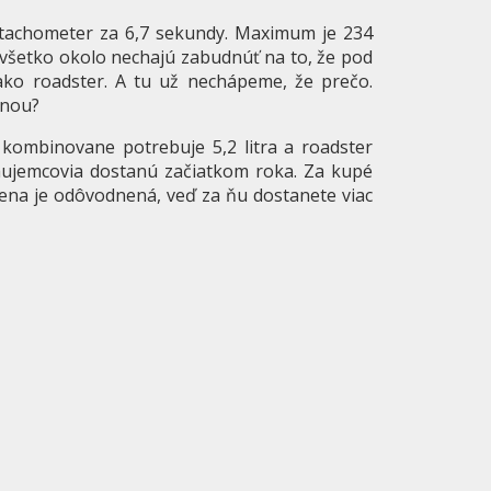
tachometer za 6,7 sekundy. Maximum je 234
 všetko okolo nechajú zabudnúť na to, že pod
ako roadster. A tu už nechápeme, že prečo.
inou?
é kombinovane potrebuje 5,2 litra a roadster
 záujemcovia dostanú začiatkom roka. Za kupé
Cena je odôvodnená, veď za ňu dostanete viac