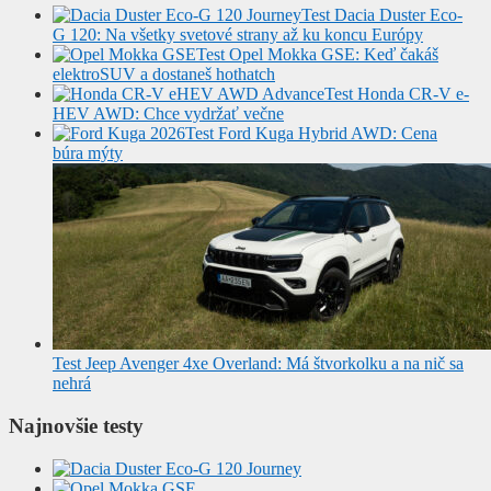
Test Dacia Duster Eco-
G 120: Na všetky svetové strany až ku koncu Európy
Test Opel Mokka GSE: Keď čakáš
elektroSUV a dostaneš hothatch
Test Honda CR-V e-
HEV AWD: Chce vydržať večne
Test Ford Kuga Hybrid AWD: Cena
búra mýty
Test Jeep Avenger 4xe Overland: Má štvorkolku a na nič sa
nehrá
Najnovšie testy