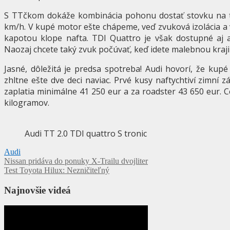
S TTčkom dokáže kombinácia pohonu dostať stovku na 
km/h. V kupé motor ešte chápeme, veď zvuková izolácia a
kapotou klope nafta. TDI Quattro je však dostupné aj 
Naozaj chcete taký zvuk počúvať, keď idete malebnou kraj
Jasné, dôležitá je predsa spotreba! Audi hovorí, že kup
zhltne ešte dve deci naviac. Prvé kusy naftychtiví zimní
zaplatia minimálne 41 250 eur a za roadster 43 650 eur. 
kilogramov.
Audi TT 2.0 TDI quattro S tronic
Audi
Navigácia
Nissan pridáva do ponuky X-Trailu dvojliter
Test Toyota Hilux: Nezničiteľný
v
článku
Najnovšie videá