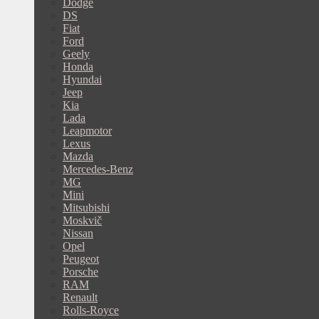
Dodge
DS
Fiat
Ford
Geely
Honda
Hyundai
Jeep
Kia
Lada
Leapmotor
Lexus
Mazda
Mercedes-Benz
MG
Mini
Mitsubishi
Moskvič
Nissan
Opel
Peugeot
Porsche
RAM
Renault
Rolls-Royce