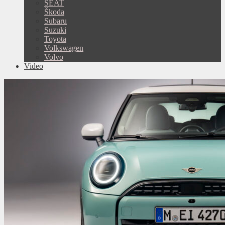
SEAT
Škoda
Subaru
Suzuki
Toyota
Volkswagen
Volvo
Video