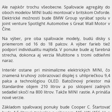
Ale najskôr trochu všeobecne. Spaľovacie agregáty do
oboch modelov MINI budú montovať v britskom Oxforde.
Elektrické možnosti bude BMW Group vyrábať spolu v
joint venture Spotlight Automotive s Great Wall Motor v
Číne.
Na výber, pre oba spaľovacie modely, budú disky s
priemerom od 16 do 18 palcov. A výber farieb tiež
podporí individualitu majiteľa. V ponuke bude aj farebná
strecha, dokonca aj verzia Multitone s tromi odtieňmi
naraz.
Interiér ostane pri minimalizme elektrických MINI, čo
znamená kruhový zobrazovací displej s uhlipriečkou 9,4
palca a technológiou OLED. Batožinový priestor má
štandardne objem 210 litrov a po sklopení zadných
sedadiel skočí na 800 litrov. Takže MINI rastie. A prináša
nové verzie.
Základom spaľovacej ponuky bude Cooper C. Štartovať