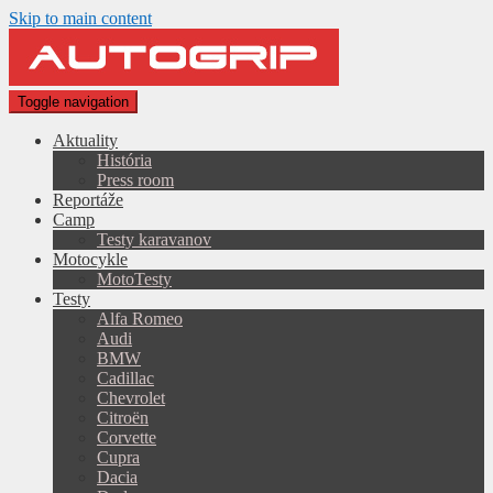
Skip to main content
Toggle navigation
Aktuality
História
Press room
Reportáže
Camp
Testy karavanov
Motocykle
MotoTesty
Testy
Alfa Romeo
Audi
BMW
Cadillac
Chevrolet
Citroën
Corvette
Cupra
Dacia