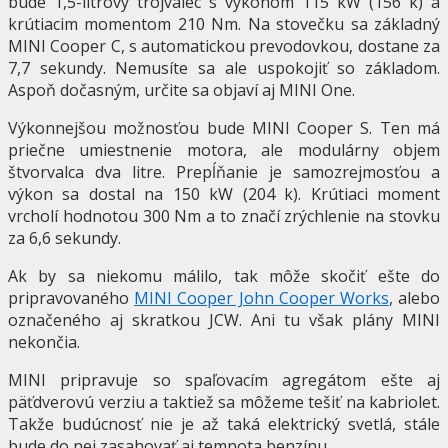
bude 1,5-litrový trojvalec s výkonom 115 kW (156 k) a
krútiacim momentom 210 Nm. Na stovečku sa základný
MINI Cooper C, s automatickou prevodovkou, dostane za
7,7 sekundy. Nemusíte sa ale uspokojiť so základom.
Aspoň dočasným, určite sa objaví aj MINI One.
Výkonnejšou možnosťou bude MINI Cooper S. Ten má
priečne umiestnenie motora, ale modulárny objem
štvorvalca dva litre. Prepĺňanie je samozrejmosťou a
výkon sa dostal na 150 kW (204 k). Krútiaci moment
vrcholí hodnotou 300 Nm a to značí zrýchlenie na stovku
za 6,6 sekundy.
Ak by sa niekomu málilo, tak môže skočiť ešte do
pripravovaného
MINI Cooper John Cooper Works
, alebo
označeného aj skratkou JCW. Ani tu však plány MINI
nekončia.
MINI pripravuje so spaľovacím agregátom ešte aj
päťdverovú verziu a taktiež sa môžeme tešiť na kabriolet.
Takže budúcnosť nie je až taká elektrický svetlá, stále
bude do nej zasahovať aj temnota benzínu
.