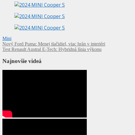
Mini
Navigácia
Nový Ford Puma: Menej tlačidiel, viac hrán v interiéri
Test Renault Austral E-Tech: Hybridná línia výkonu
v
článku
Najnovšie videá