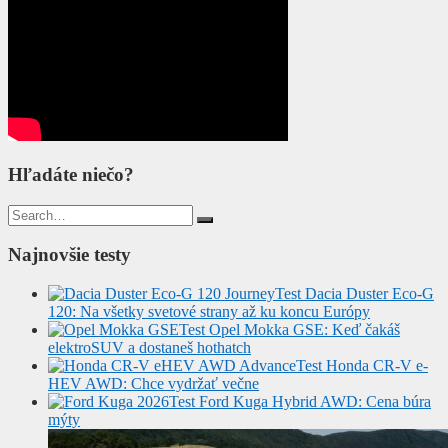
Hľadáte niečo?
Search
for:
Najnovšie testy
Test Dacia Duster Eco-G
120: Na všetky svetové strany až ku koncu Európy
Test Opel Mokka GSE: Keď čakáš
elektroSUV a dostaneš hothatch
Test Honda CR-V e-
HEV AWD: Chce vydržať večne
Test Ford Kuga Hybrid AWD: Cena búra
mýty