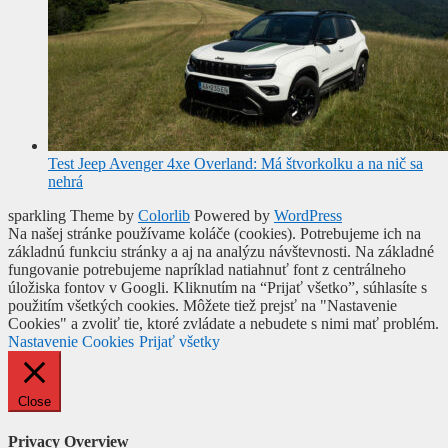
Test Jeep Avenger 4xe Overland: Má štvorkolku a na nič sa
nehrá
sparkling Theme by
Colorlib
Powered by
WordPress
Na našej stránke používame koláče (cookies). Potrebujeme ich na
základnú funkciu stránky a aj na analýzu návštevnosti. Na základné
fungovanie potrebujeme napríklad natiahnuť font z centrálneho
úložiska fontov v Googli. Kliknutím na “Prijať všetko”, súhlasíte s
použitím všetkých cookies. Môžete tiež prejsť na "Nastavenie
Cookies" a zvoliť tie, ktoré zvládate a nebudete s nimi mať problém.
Nastavenie Cookies
Prijať všetky
Close
Privacy Overview