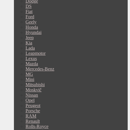
Dodge
DS
Fiat
Ford
Geely
Honda
Hyundai
Jeep
Kia
Lada
Leapmotor
Lexus
Mazda
Mercedes-Benz
MG
Mini
Mitsubishi
Moskvič
Nissan
Opel
Peugeot
Porsche
RAM
Renault
Rolls-Royce