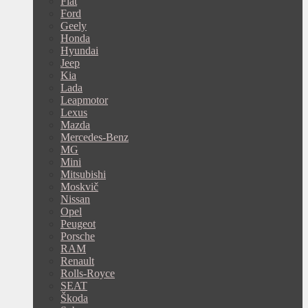
Fiat
Ford
Geely
Honda
Hyundai
Jeep
Kia
Lada
Leapmotor
Lexus
Mazda
Mercedes-Benz
MG
Mini
Mitsubishi
Moskvič
Nissan
Opel
Peugeot
Porsche
RAM
Renault
Rolls-Royce
SEAT
Škoda