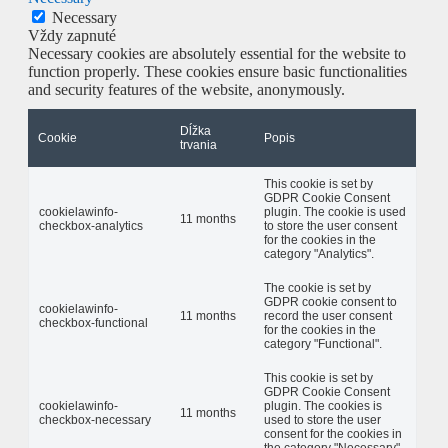
Necessary
Vždy zapnuté
Necessary cookies are absolutely essential for the website to
function properly. These cookies ensure basic functionalities
and security features of the website, anonymously.
Dĺžka
Cookie
Popis
trvania
This cookie is set by
GDPR Cookie Consent
cookielawinfo-
plugin. The cookie is used
11 months
checkbox-analytics
to store the user consent
for the cookies in the
category "Analytics".
The cookie is set by
GDPR cookie consent to
cookielawinfo-
11 months
record the user consent
checkbox-functional
for the cookies in the
category "Functional".
This cookie is set by
GDPR Cookie Consent
cookielawinfo-
plugin. The cookies is
11 months
checkbox-necessary
used to store the user
consent for the cookies in