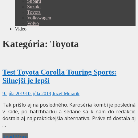
Subaru
Suzuki
Toyota
Volkswagen
Volvo
Video
Kategória:
Toyota
Test Toyota Corolla Touring Sports:
Silnejší je lepší
9. júla 2019
10. júla 2019
Jozef Murarik
Tak prišlo aj na posledného. Karoséria kombi je posledná
v rade, po hatchbacku a sedane sa k nám do redakcie
dostala aj najpraktickejšia alternatíva. Práve tá dostala aj
…
Read More