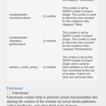
the category "Necessary".
This cookie is set by
GDPR Cookie Consent
cookielawinfo-
plugin. The cookie is used
11 months
checkbox-others
to store the user consent
for the cookies in the
category "Other.
This cookie is set by
GDPR Cookie Consent
cookielawinfo-
plugin. The cookie is used
checkbox-
11 months
to store the user consent
performance
for the cookies in the
category "Performance".
The cookie is set by the
GDPR Cookie Consent
plugin and is used to
viewed_cookie_policy
11 months
store whether or not user
has consented to the use
of cookies. It does not
store any personal data.
Functional
Functional
Functional cookies help to perform certain functionalities like
sharing the content of the website on social media platforms,
collect feedbacks, and other third-party features.