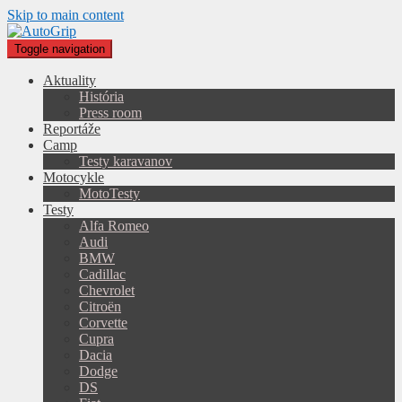
Skip to main content
Toggle navigation
Aktuality
História
Press room
Reportáže
Camp
Testy karavanov
Motocykle
MotoTesty
Testy
Alfa Romeo
Audi
BMW
Cadillac
Chevrolet
Citroën
Corvette
Cupra
Dacia
Dodge
DS