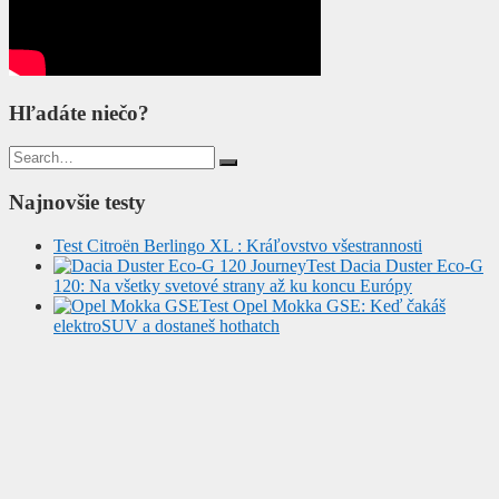
Hľadáte niečo?
Search
for:
Najnovšie testy
Test Citroën Berlingo XL : Kráľovstvo všestrannosti
Test Dacia Duster Eco-G
120: Na všetky svetové strany až ku koncu Európy
Test Opel Mokka GSE: Keď čakáš
elektroSUV a dostaneš hothatch