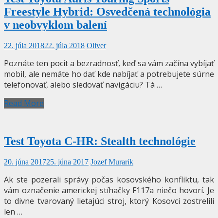
Freestyle Hybrid: Osvedčená technológia
v neobvyklom balení
22. júla 2018
22. júla 2018
Oliver
Poznáte ten pocit a bezradnosť, keď sa vám začína vybíjať
mobil, ale nemáte ho dať kde nabíjať a potrebujete súrne
telefonovať, alebo sledovať navigáciu? Tá …
Read More
Test Toyota C-HR: Stealth technológie
20. júna 2017
25. júna 2017
Jozef Murarik
Ak ste pozerali správy počas kosovského konfliktu, tak
vám označenie americkej stíhačky F117a niečo hovorí. Je
to divne tvarovaný lietajúci stroj, ktorý Kosovci zostrelili
len …