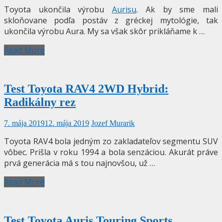
Toyota ukončila výrobu
Aurisu
. Ak by sme mali
skloňovane podľa postáv z gréckej mytológie, tak
ukončila výrobu Aura. My sa však skôr prikláňame k …
Read More
Test Toyota RAV4 2WD Hybrid:
Radikálny rez
7. mája 2019
12. mája 2019
Jozef Murarik
Toyota RAV4 bola jedným zo zakladateľov segmentu SUV
vôbec. Prišla v roku 1994 a bola senzáciou. Akurát práve
prvá generácia má s tou najnovšou, už …
Read More
Test Toyota Auris Touring Sports