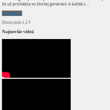
že už prichádza vo štvrtej generácii. A každá z …
Read More
Stránkovanie
Newer posts
1
2
3
príspevkov
Najnovšie videá