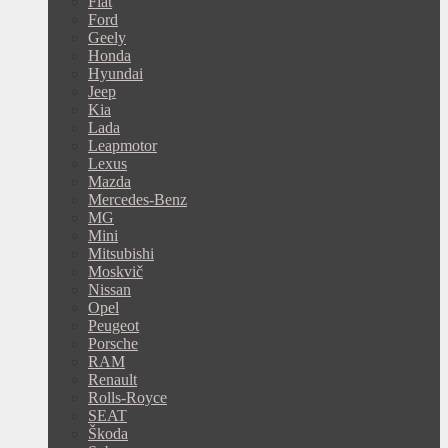
Fiat
Ford
Geely
Honda
Hyundai
Jeep
Kia
Lada
Leapmotor
Lexus
Mazda
Mercedes-Benz
MG
Mini
Mitsubishi
Moskvič
Nissan
Opel
Peugeot
Porsche
RAM
Renault
Rolls-Royce
SEAT
Škoda