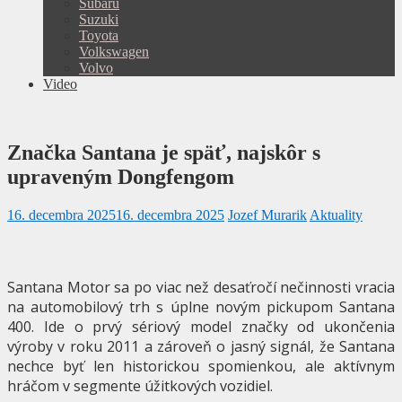
Subaru
Suzuki
Toyota
Volkswagen
Volvo
Video
Značka Santana je späť, najskôr s
upraveným Dongfengom
16. decembra 2025
16. decembra 2025
Jozef Murarik
Aktuality
Santana Motor sa po viac než desaťročí nečinnosti vracia
na automobilový trh s úplne novým pickupom Santana
400. Ide o prvý sériový model značky od ukončenia
výroby v roku 2011 a zároveň o jasný signál, že Santana
nechce byť len historickou spomienkou, ale aktívnym
hráčom v segmente úžitkových vozidiel.