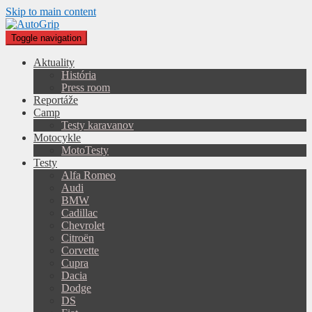
Skip to main content
Toggle navigation
Aktuality
História
Press room
Reportáže
Camp
Testy karavanov
Motocykle
MotoTesty
Testy
Alfa Romeo
Audi
BMW
Cadillac
Chevrolet
Citroën
Corvette
Cupra
Dacia
Dodge
DS