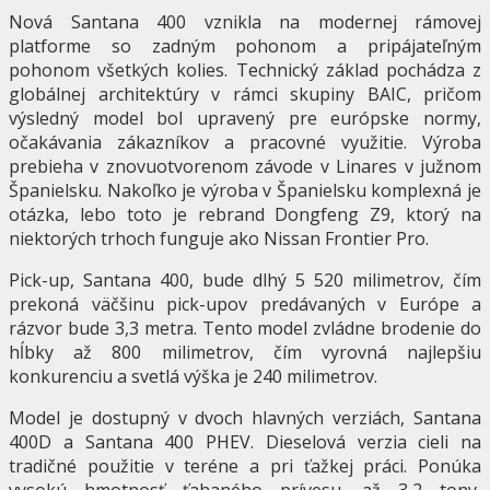
Nová Santana 400 vznikla na modernej rámovej
platforme so zadným pohonom a pripájateľným
pohonom všetkých kolies. Technický základ pochádza z
globálnej architektúry v rámci skupiny BAIC, pričom
výsledný model bol upravený pre európske normy,
očakávania zákazníkov a pracovné využitie. Výroba
prebieha v znovuotvorenom závode v Linares v južnom
Španielsku. Nakoľko je výroba v Španielsku komplexná je
otázka, lebo toto je rebrand Dongfeng Z9, ktorý na
niektorých trhoch funguje ako Nissan Frontier Pro.
Pick-up, Santana 400, bude dlhý 5 520 milimetrov, čím
prekoná väčšinu pick-upov predávaných v Európe a
rázvor bude 3,3 metra. Tento model zvládne brodenie do
hĺbky až 800 milimetrov, čím vyrovná najlepšiu
konkurenciu a svetlá výška je 240 milimetrov.
Model je dostupný v dvoch hlavných verziách, Santana
400D a Santana 400 PHEV. Dieselová verzia cieli na
tradičné použitie v teréne a pri ťažkej práci. Ponúka
vysokú hmotnosť ťahaného prívesu, až 3,2 tony,