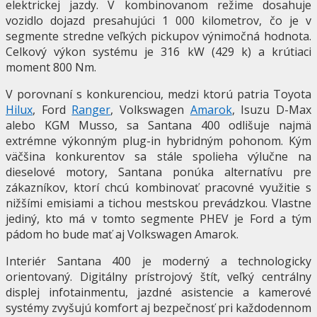
elektrickej jazdy. V kombinovanom režime dosahuje
vozidlo dojazd presahujúci 1 000 kilometrov, čo je v
segmente stredne veľkých pickupov výnimočná hodnota.
Celkový výkon systému je 316 kW (429 k) a krútiaci
moment 800 Nm.
V porovnaní s konkurenciou, medzi ktorú patria Toyota
Hilux
, Ford
Ranger
, Volkswagen
Amarok
, Isuzu D-Max
alebo KGM Musso, sa Santana 400 odlišuje najmä
extrémne výkonným plug-in hybridným pohonom. Kým
väčšina konkurentov sa stále spolieha výlučne na
dieselové motory, Santana ponúka alternatívu pre
zákazníkov, ktorí chcú kombinovať pracovné využitie s
nižšími emisiami a tichou mestskou prevádzkou. Vlastne
jediný, kto má v tomto segmente PHEV je Ford a tým
pádom ho bude mať aj Volkswagen Amarok.
Interiér Santana 400 je moderný a technologicky
orientovaný. Digitálny prístrojový štít, veľký centrálny
displej infotainmentu, jazdné asistencie a kamerové
systémy zvyšujú komfort aj bezpečnosť pri každodennom