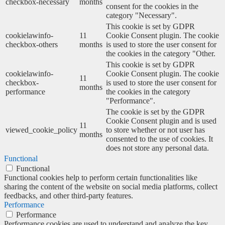
checkbox-necessary
months
consent for the cookies in the
category "Necessary".
This cookie is set by GDPR
cookielawinfo-
11
Cookie Consent plugin. The cookie
checkbox-others
months
is used to store the user consent for
the cookies in the category "Other.
This cookie is set by GDPR
cookielawinfo-
Cookie Consent plugin. The cookie
11
checkbox-
is used to store the user consent for
months
performance
the cookies in the category
"Performance".
The cookie is set by the GDPR
Cookie Consent plugin and is used
11
viewed_cookie_policy
to store whether or not user has
months
consented to the use of cookies. It
does not store any personal data.
Functional
Functional
Functional cookies help to perform certain functionalities like
sharing the content of the website on social media platforms, collect
feedbacks, and other third-party features.
Performance
Performance
Performance cookies are used to understand and analyze the key