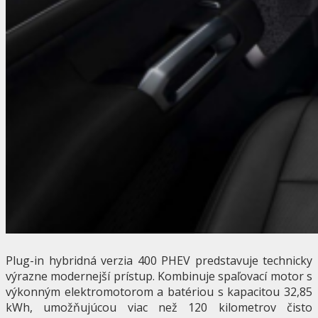
Plug-in hybridná verzia 400 PHEV predstavuje technicky
výrazne modernejší prístup. Kombinuje spaľovací motor s
výkonným elektromotorom a batériou s kapacitou 32,85
kWh, umožňujúcou viac než 120 kilometrov čisto