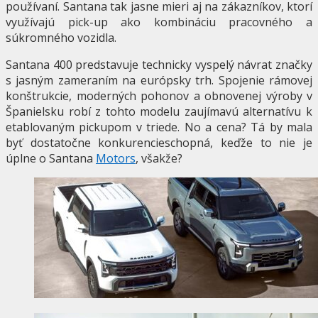
používaní. Santana tak jasne mieri aj na zákazníkov, ktorí
využívajú pick-up ako kombináciu pracovného a
súkromného vozidla.
Santana 400 predstavuje technicky vyspelý návrat značky
s jasným zameraním na európsky trh. Spojenie rámovej
konštrukcie, moderných pohonov a obnovenej výroby v
Španielsku robí z tohto modelu zaujímavú alternatívu k
etablovaným pickupom v triede. No a cena? Tá by mala
byť dostatočne konkurencieschopná, keďže to nie je
úplne o Santana
Motors
, všakže?