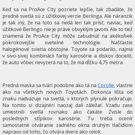
Keď sa na ProAce City pozriete lepšie, tak zbadáte, že
predné svetlá sú z úžitkovej verzie Berlinga. Ale náranzík
je tak iný, že na toto sa nedá len tak prísť, naviac, keď
úžitkové Berlingo nie je práve obvyklým javom. Ale to tiež
znamená že ProAce City môže zabudnúť na akékoľvek
pokrokovejšie svetelné technológie. Našťastie
halogénové svietia obstojne. Toyote sa podarilo, najmä
v sivo-sivej kombinácii farby karosérie a diskov docieliť,
že auto vôbec nevyzerá na to, že má dĺžku 4,75 metra.
Predná maska sa tvári podobne ako tá na
Corolle
, vlastne
ako na všetkých nových Toyotách. Dokonca lišta od
znaku nadväzuje na svetlá, v ktorých plynule pokračuje.
Na tomto si dizajnéri naozaj dali záležať. Vzadu zase
umiestnili svetlá rovnako ako čakáte. Zvisle do
posledných stĺpikov karosérie. Tu treba oceniť
samostatné otváranie zadného okna druhým tlačidlom
napravo od toho, čo otvára dvere ako celok.