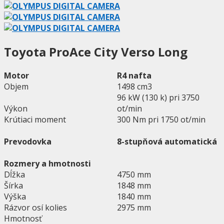
Toyota ProAce City Verso Long
Motor
R4 nafta
Objem
1498 cm3
96 kW (130 k) pri 3750
Výkon
ot/min
Krútiaci moment
300 Nm pri 1750 ot/min
Prevodovka
8-stupňová automatická
Rozmery a hmotnosti
Dĺžka
4750 mm
Šírka
1848 mm
Výška
1840 mm
Rázvor osí kolies
2975 mm
Hmotnosť