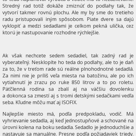
Stredný rad totiž dokáže zmiznúť do podlahy tak, že
vytvorí takmer rovnú plochu. Ale my by sme do tretieho
radu pristupovali iným spôsobom. Piate dvere sa dajú
vyklopiť a medzi sedadlami je celkom pekná ulička, cez
ktorú je nastupovanie rozhodne rýchlejšie.
Ak však nechcete sedem sedadiel, tak zadný rad je
vyberateľný. Nesklopíte ho teda do podlahy, ale to je daň
za to, že v treťom rade sú reálne plnohodnotné sedadlá.
Za nimi nie je príliš veľa miesta na batožinu, ale po ich
vytiahnutí je zrazu po ruke 850 litrov a to po roletu.
Päťčlenná rodina sa zbalí aj na väčšiu dovolenku
a dokonca sa zmestí aj s tromi detskými sedačkami vedľa
seba. Kľudne môžu mať aj ISOFIX.
Najlepšie miesto má, podľa predpokladu, vodič. Má
vyhrievanie sedadla, aj keď jednostupňové a schované na
úrovni kolena na boku sedadla. Sedadlo je jednoduchšie a
nastavuje sa manuálne. Presne podľa požiadaviek triedy.