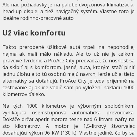
Ale nad požiadavky je na palube dvojzónová klimatizácia,
head-up displej a tiež navigačný systém. Vlastne toto je
ideálne rodinno-pracovné auto.
Už viac komfortu
Takto prerobené úžitkové autá trpeli na nepohodlie,
najmä ak mali málo nákladu. Ale to už nie je celkom
pravdivé tvrdenie a ProAce City predvádza, že nosnosť sa
dá skĺbiť aj s komfortom. Jasné, autá, ktorým stačí plniť
jednu úlohu a to tú osobnú majú navrch, lenže už aj tieto
alternatívy sa doťahujú. ProAce City je teda príjemné na
cestovanie aj ak ide vodič sám po vyložení nákladu 1000
kilometrov ďaleko.
Na tých 1000 kilometrov je výborným spoločníkom
vynikajúca osemstupňová automatická prevodovka.
Dokáže držať apetít motora tesne nad 6 litrami nafty na
sto kilometrov. A motor je 1,5-litrový štvorvalec
dosahujúci výkon 96 kW (130 k). Vlastne jediné, čo by sa