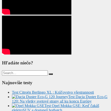
Hľadáte niečo?
Search
for:
Najnovšie testy
Test Citroën Berlingo XL : Kráľovstvo všestrannosti
Test Dacia Duster Eco-G
120: Na všetky svetové strany až ku koncu Európy
Test Opel Mokka GSE: Keď čakáš
elektroSUV a dostaneš hothatch