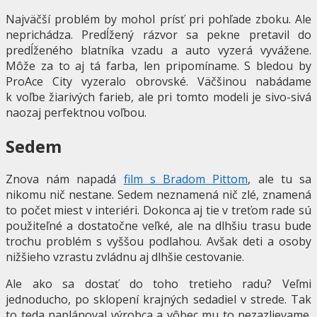
Najväčší problém by mohol prísť pri pohľade zboku. Ale
neprichádza. Predĺžený rázvor sa pekne pretavil do
predĺženého blatníka vzadu a auto vyzerá vyvážene.
Môže za to aj tá farba, len pripomíname. S bledou by
ProAce City vyzeralo obrovské. Väčšinou nabádame
k voľbe žiarivých farieb, ale pri tomto modeli je sivo-sivá
naozaj perfektnou voľbou.
Sedem
Znova nám napadá
film s Bradom Pittom
, ale tu sa
nikomu nič nestane. Sedem neznamená nič zlé, znamená
to počet miest v interiéri. Dokonca aj tie v treťom rade sú
použiteľné a dostatočne veľké, ale na dlhšiu trasu bude
trochu problém s vyššou podlahou. Avšak deti a osoby
nižšieho vzrastu zvládnu aj dlhšie cestovanie.
Ale ako sa dostať do toho tretieho radu? Veľmi
jednoducho, po sklopení krajných sedadiel v strede. Tak
to teda naplánoval výrobca a vôbec mu to nezazlievame.