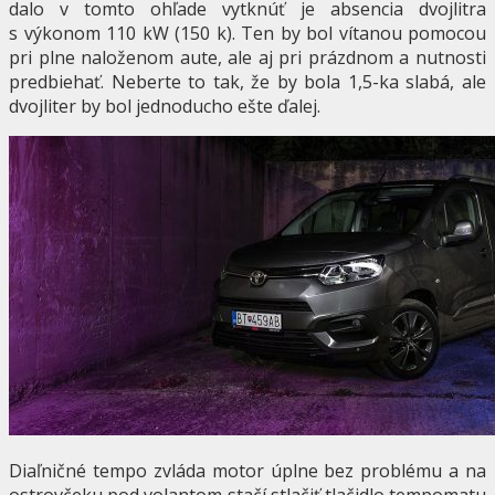
dalo v tomto ohľade vytknúť je absencia dvojlitra
s výkonom 110 kW (150 k). Ten by bol vítanou pomocou
pri plne naloženom aute, ale aj pri prázdnom a nutnosti
predbiehať. Neberte to tak, že by bola 1,5-ka slabá, ale
dvojliter by bol jednoducho ešte ďalej.
Diaľničné tempo zvláda motor úplne bez problému a na