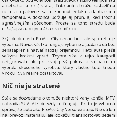
ostrovčeku pod volantom stačí stlačiť tlačidlo tempomatu
a netreba sa o nič starať. Toto auto dokáže zastaviť na
nulu a opätovne sa rozbehnúť vďaka adaptívnemu
tempomatu. A dokonca udržuje aj pruh, aj keď trochu
agresívnejším spôsobom. Proste sa toho stredu bude
držať aj za cenu jemného diskomfortu.
Zrýchlením teda ProAce City nenadchne, ale spotreba je
výborná. Naviac všetko funguje výborne a jazda sa dá bez
sebazaprenia nazvať naozaj príjemnou. Tieto autá prešli
veľkými krokmi vpred. Toyota síce v tejto kategórii
nefigurovala, ale pre svoj prvý pokus si za partnera
vybrala skúseného výrobcu, ktorý vlastne túto triedu
v roku 1996 reálne odštartoval.
Nič nie je stratené
Stále sa dozvedáme o tom, že niektoré vany končia, MPV
nahradia SUV. Ale nie vždy to funguje. Preto je výborná
správa, že autá ako ProAce City Verso existujú. Nie sú len
na prevoz materiálu, ale dokážu transportovať sedem