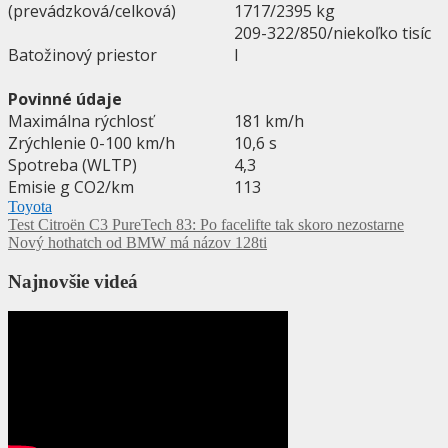
(prevádzková/celková)
1717/2395 kg
209-322/850/niekoľko tisíc
Batožinový priestor
l
Povinné údaje
Maximálna rýchlosť
181 km/h
Zrýchlenie 0-100 km/h
10,6 s
Spotreba (WLTP)
4,3
Emisie g CO2/km
113
Toyota
Navigácia
Test Citroën C3 PureTech 83: Po facelifte tak skoro nezostarne
Nový hothatch od BMW má názov 128ti
v
článku
Najnovšie videá