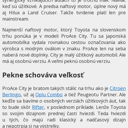
keď sú úžitkové. A predsa naftový motor, úplne nový má
aj Hilux a Land Cruiser. Takže tvrdenie platí len pre
mainstream.
Najmenší naftový motor, ktorý Toyota na slovenskom
trhu ponúka je v modeli ProAce City. Tu sa japonská
automobilka vydala rovnakou cestou označovania ako
výrobca s modrým oválom v znaku. ProAce len na seba
naberá nové doplnky. City je malý úžitkový automobil. Ale
má aj osobnú verziu. A veľmi peknú osobnú verziu.
Pekne schováva veľkosť
ProAce City je bratom takých stálic na trhu ako je
Citroën
Berlingo
, už aj
Oplu Combo
a tiež Peugeotu Partner. Ale
keďže sa bavíme o osobných verziách úžitkových áut, tak
to bude skôr
Rifter
, v poslednom príklade. Lenže Toyota
so svojim dizajnom prednej časti hviezdi. Teda hviezdi
u tých, čo majú radi klasický a nadčasový dizajn
a nepotrpia si na výstrelky.