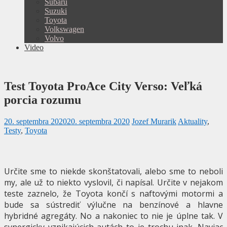
Subaru
Suzuki
Toyota
Volkswagen
Volvo
Video
Test Toyota ProAce City Verso: Veľká
porcia rozumu
20. septembra 2020
20. septembra 2020
Jozef Murarik
Aktuality
,
Testy
,
Toyota
Určite sme to niekde skonštatovali, alebo sme to neboli
my, ale už to niekto vyslovil, či napísal. Určite v nejakom
teste zaznelo, že Toyota končí s naftovými motormi a
bude sa sústrediť výlučne na benzínové a hlavne
hybridné agregáty. No a nakoniec to nie je úplne tak. V
synergicky vznikajúcich autách to je trochu inak. Naviac