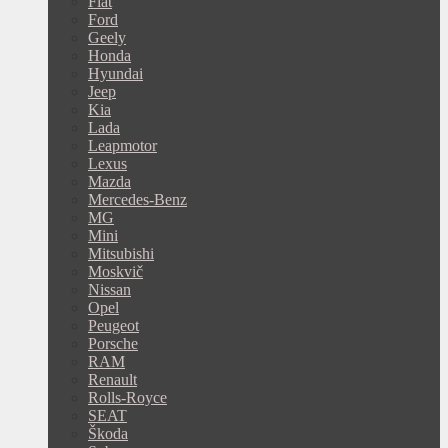
Fiat
Ford
Geely
Honda
Hyundai
Jeep
Kia
Lada
Leapmotor
Lexus
Mazda
Mercedes-Benz
MG
Mini
Mitsubishi
Moskvič
Nissan
Opel
Peugeot
Porsche
RAM
Renault
Rolls-Royce
SEAT
Škoda