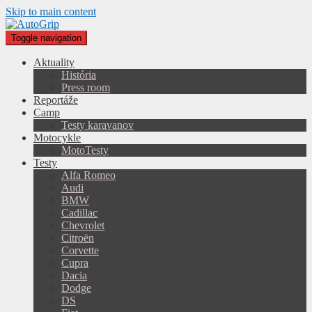
Skip to main content
Toggle navigation
Aktuality
História
Press room
Reportáže
Camp
Testy karavanov
Motocykle
MotoTesty
Testy
Alfa Romeo
Audi
BMW
Cadillac
Chevrolet
Citroën
Corvette
Cupra
Dacia
Dodge
DS