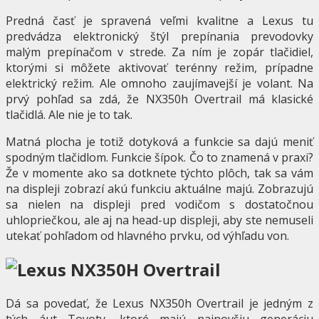
Predná časť je spravená veľmi kvalitne a Lexus tu
predvádza elektronický štýl prepínania prevodovky
malým prepínačom v strede. Za ním je zopár tlačidiel,
ktorými si môžete aktivovať terénny režim, prípadne
elektrický režim. Ale omnoho zaujímavejší je volant. Na
prvý pohľad sa zdá, že NX350h Overtrail má klasické
tlačidlá. Ale nie je to tak.
Matná plocha je totiž dotyková a funkcie sa dajú meniť
spodným tlačidlom. Funkcie šípok. Čo to znamená v praxi?
Že v momente ako sa dotknete týchto plôch, tak sa vám
na displeji zobrazí akú funkciu aktuálne majú. Zobrazujú
sa nielen na displeji pred vodičom s dostatočnou
uhlopriečkou, ale aj na head-up displeji, aby ste nemuseli
utekať pohľadom od hlavného prvku, od výhľadu von.
Dá sa povedať, že Lexus NX350h Overtrail je jedným z