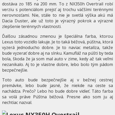
dostáva zo 185 na 200 mm. To z NX350h Overtrail robí
verziu s potenciálom prejsť aj trochu väčšími terénnymi
nerovnosťami. Nie, stále to nie je svetlá výška akú má
Dacia Duster, ale už toto je výrazný pokrok a výrazné
zlepšenie terénnych vlastnosti.
Ďalšou zásadnou zmenou je špeciálna farba, ktorou
Lexus toto vozidlo lakuje. Je to taká béžová, púštna, ktorá
vyzerá jednoducho dobre. Je to naviac metalíza, takže
bude vyzerať dobre aj na slnku. Kamufláž na púšti by teda
bola, škoda že ja som mal auto v zime, kedy až tak veľmi
nezanikalo. Aj to je vlastne dobre, lebo bolo tým pádom
bezpečnejšie.
Toto auto bude bezpečnejšie aj v bežnej cestnej
premávke, lebo bude jasné, že niekde na ceste sa
nachádza. Prečo? Lebo ho bude dobre vidieť. Táto farba
sa volá práve Púštna béžová. Presne ako som ju aj
nechtiac nazval.