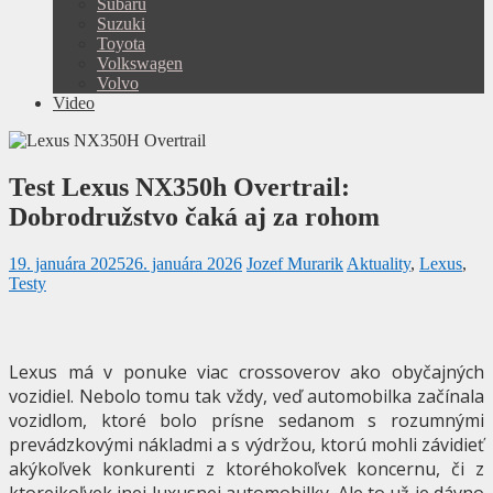
Subaru
Suzuki
Toyota
Volkswagen
Volvo
Video
Test Lexus NX350h Overtrail:
Dobrodružstvo čaká aj za rohom
19. januára 2025
26. januára 2026
Jozef Murarik
Aktuality
,
Lexus
,
Testy
Lexus má v ponuke viac crossoverov ako obyčajných
vozidiel. Nebolo tomu tak vždy, veď automobilka začínala
vozidlom, ktoré bolo prísne sedanom s rozumnými
prevádzkovými nákladmi a s výdržou, ktorú mohli závidieť
akýkoľvek konkurenti z ktoréhokoľvek koncernu, či z
ktorejkoľvek inej luxusnej automobilky. Ale to už je dávno