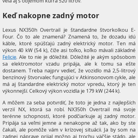
veľa aj s objemom kufra 520 litrov.
Keď nakopne zadný motor
Lexus NX350h Overtrail je štandardne štvorkolkou E-
Four. Čo to ale znamená? Znamená to, že dozadu idú
káble, ktoré spúšťajú zadný elektrický motor. Ten má
výkon 40 kW (54 k), čiže asi toľko, koľko mávali základné
Felicie
. Ale to nie je dôležité. Dôležité je akým spôsobom
sa elektromotor vzadu pripája, ale k tomu sa ešte
dostanem. Treba najprv vedieť, že vozidlo má 2,5-litrový
benzínový štvorvalec fungujúci v Atkinsonovom cykle, ale
má aj štandardne elektrický motor vpredu, ktorý je ten
výkonnejší. Celkový výkon vozidla je 179 kW (244 k).
A môžem za seba potvrdiť, že toto je jedna z najlepších
verzií NX, ktorá sa robí. NX350h Overtrail má svoje
terénne schopnosti, ktoré podčiarkuje aj zadný motor.
Pripája sa veľmi jemne a nenakopne až tak, ako by ste
čakali, ale pomôže vám v krízovej situácii. Ja by som na
zadnej náprave prijal možno aj trochu väčšie stádo, ale