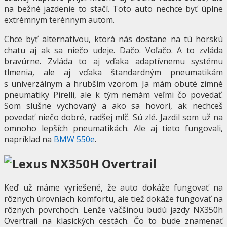
na bežné jazdenie to stačí. Toto auto nechce byť úplne
extrémnym terénnym autom.
Chce byť alternatívou, ktorá nás dostane na tú horskú
chatu aj ak sa niečo udeje. Dačo. Voľačo. A to zvláda
bravúrne. Zvláda to aj vďaka adaptívnemu systému
tlmenia, ale aj vďaka štandardným pneumatikám
s univerzálnym a hrubším vzorom. Ja mám obuté zimné
pneumatiky Pirelli, ale k tým nemám veľmi čo povedať.
Som slušne vychovaný a ako sa hovorí, ak nechceš
povedať niečo dobré, radšej mlč. Sú zlé. Jazdil som už na
omnoho lepších pneumatikách. Ale aj tieto fungovali,
napríklad na
BMW 550e
.
Keď už máme vyriešené, že auto dokáže fungovať na
rôznych úrovniach komfortu, ale tiež dokáže fungovať na
rôznych povrchoch. Lenže väčšinou budú jazdy NX350h
Overtrail na klasických cestách. Čo to bude znamenať