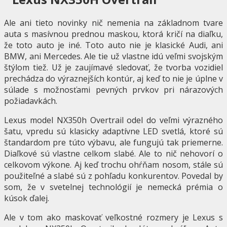
Ale ani tieto novinky nič nemenia na základnom tvare
auta s masívnou prednou maskou, ktorá kričí na diaľku,
že toto auto je iné. Toto auto nie je klasické Audi, ani
BMW, ani Mercedes. Ale tie už vlastne idú veľmi svojským
štýlom tiež. Už je zaujímavé sledovať, že tvorba vozidiel
prechádza do výraznejších kontúr, aj keď to nie je úplne v
súlade s možnosťami pevných prvkov pri nárazových
požiadavkách.
Lexus model NX350h Overtrail odel do veľmi výrazného
šatu, vpredu sú klasicky adaptívne LED svetlá, ktoré sú
štandardom pre túto výbavu, ale fungujú tak priemerne.
Diaľkové sú vlastne celkom slabé. Ale to nič nehovorí o
celkovom výkone. Aj keď trochu ohŕňam nosom, stále sú
použiteľné a slabé sú z pohľadu konkurentov. Povedal by
som, že v svetelnej technológií je nemecká prémia o
kúsok ďalej.
Ale v tom ako maskovať veľkostné rozmery je Lexus s