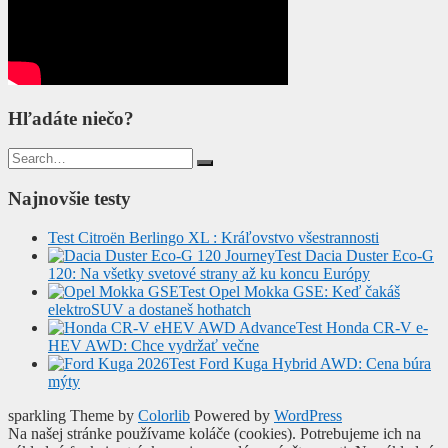
Hľadáte niečo?
Search
for:
Najnovšie testy
Test Citroën Berlingo XL : Kráľovstvo všestrannosti
Test Dacia Duster Eco-G
120: Na všetky svetové strany až ku koncu Európy
Test Opel Mokka GSE: Keď čakáš
elektroSUV a dostaneš hothatch
Test Honda CR-V e-
HEV AWD: Chce vydržať večne
Test Ford Kuga Hybrid AWD: Cena búra
mýty
sparkling Theme by
Colorlib
Powered by
WordPress
Na našej stránke používame koláče (cookies). Potrebujeme ich na