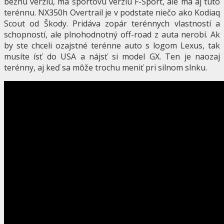
bežnú verziu, má športovú verziu F-Sport, ale má aj túto
terénnu. NX350h Overtrail je v podstate niečo ako Kodiaq
Scout od Škody. Pridáva zopár terénnych vlastností a
schopností, ale plnohodnotný off-road z auta nerobí. Ak
by ste chceli ozajstné terénne auto s logom Lexus, tak
musíte ísť do USA a nájsť si model GX. Ten je naozaj
terénny, aj keď sa môže trochu meniť pri silnom slnku.