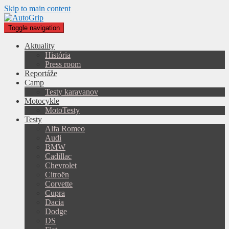
Skip to main content
Toggle navigation
Aktuality
História
Press room
Reportáže
Camp
Testy karavanov
Motocykle
MotoTesty
Testy
Alfa Romeo
Audi
BMW
Cadillac
Chevrolet
Citroën
Corvette
Cupra
Dacia
Dodge
DS