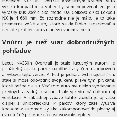
modelom NX350h Overtrail absolútnym kráľom. Auto
vyzerá konpaktne a vôbec by som nepovedal, že je o
výrazný kus väčšie ako model UX. Celková dĺžka Lexusu
NX je 4 660 mm, čo rozhodne nie je málo. Je to také
priemerne veľké auto, ktoré sa dá ľahko zaparkovať a
nemáte problém ani s manévrovaním v meste.
Vnútri je tiež viac dobrodružných
pohľadov
Lexus NX350h Overtrail je stále luxusným autom. Je
použiteľný aj ako parník na dlhé trasy, čomu zodpovedá
aj výbava tejto verzie. Aj keď je jedna z tých najdrahších,
stále si môže odôvodniť svoju cenu práve tými prvkami,
ktoré bežne nie sú. Veď toto auto má nielen vyhrievanie
predných a zadných sedadiel, ale vpredu má dokonca aj
ventiláciu. V základnej výbave tohto vozidla je aj väčší
displej s uhlopriečkou 14 palcov, ktorý zase využíva
know-how automobilky ako zakomponovať do plochy aj
dva otočné prstence na nastavovanie teploty.