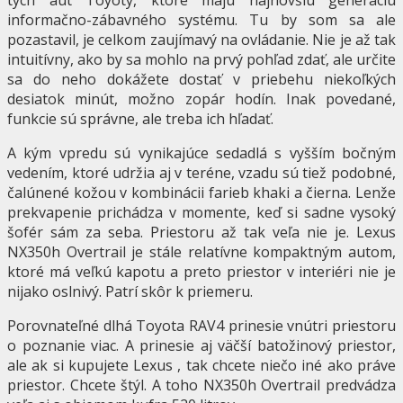
tých áut Toyoty, ktoré majú najnovšiu generáciu
informačno-zábavného systému. Tu by som sa ale
pozastavil, je celkom zaujímavý na ovládanie. Nie je až tak
intuitívny, ako by sa mohlo na prvý pohľad zdať, ale určite
sa do neho dokážete dostať v priebehu niekoľkých
desiatok minút, možno zopár hodín. Inak povedané,
funkcie sú správne, ale treba ich hľadať.
A kým vpredu sú vynikajúce sedadlá s vyšším bočným
vedením, ktoré udržia aj v teréne, vzadu sú tiež podobné,
čalúnené kožou v kombinácii farieb khaki a čierna. Lenže
prekvapenie prichádza v momente, keď si sadne vysoký
šofér sám za seba. Priestoru až tak veľa nie je. Lexus
NX350h Overtrail je stále relatívne kompaktným autom,
ktoré má veľkú kapotu a preto priestor v interiéri nie je
nijako oslnivý. Patrí skôr k priemeru.
Porovnateľné dlhá Toyota RAV4 prinesie vnútri priestoru
o poznanie viac. A prinesie aj väčší batožinový priestor,
ale ak si kupujete Lexus , tak chcete niečo iné ako práve
priestor. Chcete štýl. A toho NX350h Overtrail predvádza