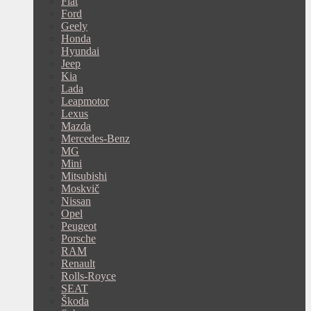
Fiat
Ford
Geely
Honda
Hyundai
Jeep
Kia
Lada
Leapmotor
Lexus
Mazda
Mercedes-Benz
MG
Mini
Mitsubishi
Moskvič
Nissan
Opel
Peugeot
Porsche
RAM
Renault
Rolls-Royce
SEAT
Škoda