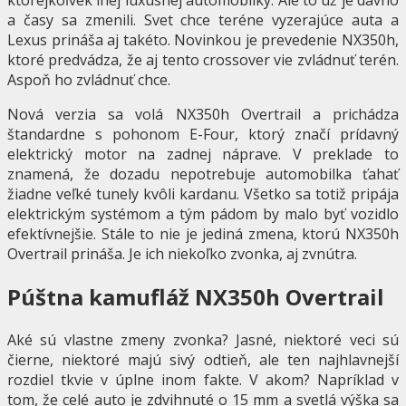
a časy sa zmenili. Svet chce teréne vyzerajúce auta a
Lexus prináša aj takéto. Novinkou je prevedenie NX350h,
ktoré predvádza, že aj tento crossover vie zvládnuť terén.
Aspoň ho zvládnuť chce.
Nová verzia sa volá NX350h Overtrail a prichádza
štandardne s pohonom E-Four, ktorý značí prídavný
elektrický motor na zadnej náprave. V preklade to
znamená, že dozadu nepotrebuje automobilka ťahať
žiadne veľké tunely kvôli kardanu. Všetko sa totiž pripája
elektrickým systémom a tým pádom by malo byť vozidlo
efektívnejšie. Stále to nie je jediná zmena, ktorú NX350h
Overtrail prináša. Je ich niekoľko zvonka, aj zvnútra.
Púštna kamufláž NX350h Overtrail
Aké sú vlastne zmeny zvonka? Jasné, niektoré veci sú
čierne, niektoré majú sivý odtieň, ale ten najhlavnejší
rozdiel tkvie v úplne inom fakte. V akom? Napríklad v
tom, že celé auto je zdvihnuté o 15 mm a svetlá výška sa