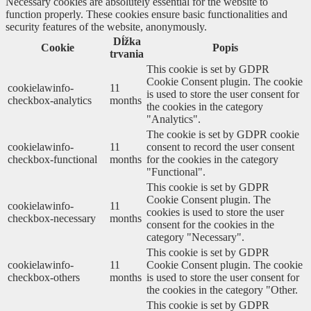
Necessary cookies are absolutely essential for the website to
function properly. These cookies ensure basic functionalities and
security features of the website, anonymously.
Dĺžka
Cookie
Popis
trvania
This cookie is set by GDPR
Cookie Consent plugin. The cookie
cookielawinfo-
11
is used to store the user consent for
checkbox-analytics
months
the cookies in the category
"Analytics".
The cookie is set by GDPR cookie
cookielawinfo-
11
consent to record the user consent
checkbox-functional
months
for the cookies in the category
"Functional".
This cookie is set by GDPR
Cookie Consent plugin. The
cookielawinfo-
11
cookies is used to store the user
checkbox-necessary
months
consent for the cookies in the
category "Necessary".
This cookie is set by GDPR
cookielawinfo-
11
Cookie Consent plugin. The cookie
checkbox-others
months
is used to store the user consent for
the cookies in the category "Other.
This cookie is set by GDPR