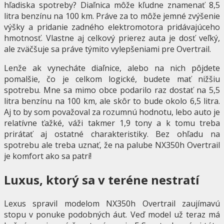
hľadiska spotreby? Diaľnica môže kľudne znamenať 8,5
litra benzínu na 100 km. Práve za to môže jemné zvýšenie
výšky a pridanie zadného elektromotora pridávajúceho
hmotnosť. Vlastne aj celkový prierez auta je dosť veľký,
ale zväčšuje sa práve týmito vylepšeniami pre Overtrail.
Lenže ak vynecháte diaľnice, alebo na nich pôjdete
pomalšie, čo je celkom logické, budete mať nižšiu
spotrebu. Mne sa mimo obce podarilo raz dostať na 5,5
litra benzínu na 100 km, ale skôr to bude okolo 6,5 litra.
Aj to by som považoval za rozumnú hodnotu, lebo auto je
relatívne ťažké, váži takmer 1,9 tony a k tomu treba
prirátať aj ostatné charakteristiky. Bez ohľadu na
spotrebu ale treba uznať, že na palube NX350h Overtrail
je komfort ako sa patrí!
Luxus, ktorý sa v teréne nestratí
Lexus spravil modelom NX350h Overtrail zaujímavú
stopu v ponuke podobných áut. Veď model už teraz má