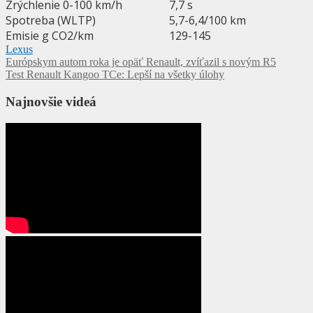
Zrýchlenie 0-100 km/h
7,7 s
Spotreba (WLTP)
5,7-6,4/100 km
Emisie g CO2/km
129-145
Lexus
Navigácia
Európskym autom roka je opäť Renault, zvíťazil s novým R5
Test Renault Kangoo TCe: Lepší na všetky úlohy
v
článku
Najnovšie videá