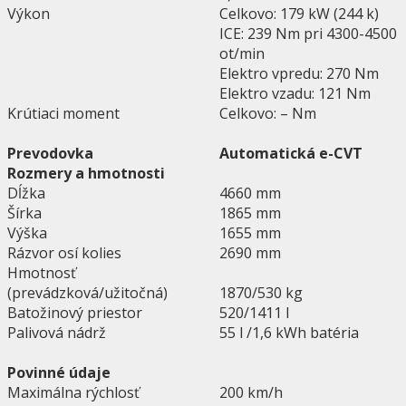
Výkon
Celkovo: 179 kW (244 k)
ICE: 239 Nm pri 4300-4500
ot/min
Elektro vpredu: 270 Nm
Elektro vzadu: 121 Nm
Krútiaci moment
Celkovo: – Nm
Prevodovka
Automatická e-CVT
Rozmery a hmotnosti
Dĺžka
4660 mm
Šírka
1865 mm
Výška
1655 mm
Rázvor osí kolies
2690 mm
Hmotnosť
(prevádzková/užitočná)
1870/530 kg
Batožinový priestor
520/1411 l
Palivová nádrž
55 l /1,6 kWh batéria
Povinné údaje
Maximálna rýchlosť
200 km/h