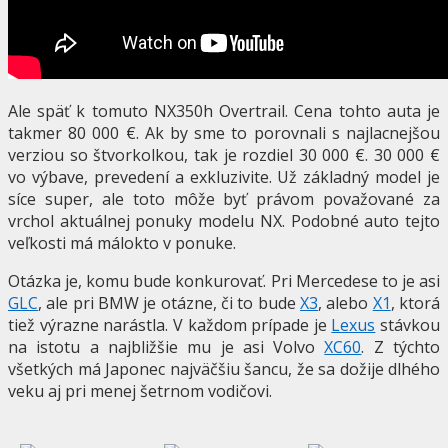
Ale späť k tomuto NX350h Overtrail. Cena tohto auta je
takmer 80 000 €. Ak by sme to porovnali s najlacnejšou
verziou so štvorkolkou, tak je rozdiel 30 000 €. 30 000 €
vo výbave, prevedení a exkluzivite. Už základný model je
síce super, ale toto môže byť právom považované za
vrchol aktuálnej ponuky modelu NX. Podobné auto tejto
veľkosti má málokto v ponuke.
Otázka je, komu bude konkurovať. Pri Mercedese to je asi
GLC
, ale pri BMW je otázne, či to bude
X3
, alebo
X1
, ktorá
tiež výrazne narástla. V každom prípade je
Lexus
stávkou
na istotu a najbližšie mu je asi Volvo
XC60
. Z týchto
všetkých má Japonec najväčšiu šancu, že sa dožije dlhého
veku aj pri menej šetrnom vodičovi.