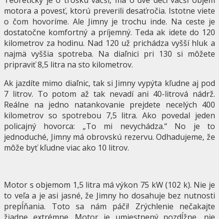
Teoreticky je o trošku väčší, má o dve deci väčší objem
motora a povesť, ktorú preverili desaťročia. Istotne viete
o čom hovoríme. Ale Jimny je trochu inde. Na ceste je
dostatočne komfortný a príjemný. Teda ak idete do 120
kilometrov za hodinu. Nad 120 už prichádza vyšší hluk a
najmä vyššia spotreba. Na diaľnici pri 130 si môžete
pripraviť 8,5 litra na sto kilometrov.
Ak jazdíte mimo diaľnic, tak si Jimny vypýta kľudne aj pod
7 litrov. To potom až tak nevadí ani 40-litrová nádrž.
Reálne na jedno natankovanie prejdete necelých 400
kilometrov so spotrebou 7,5 litra. Ako povedal jeden
policajný hovorca: „To mi nevychádza.“ No je to
jednoduché, Jimny má obrovskú rezervu. Odhadujeme, že
môže byť kľudne viac ako 10 litrov.
Motor s objemom 1,5 litra má výkon 75 kW (102 k). Nie je
to veľa a je asi jasné, že Jimny ho dosahuje bez nutnosti
prepĺňania. Toto sa nám páči! Zrýchlenie nečakajte
žiadne extrémne. Motor je umiestnený pozdĺžne, nie