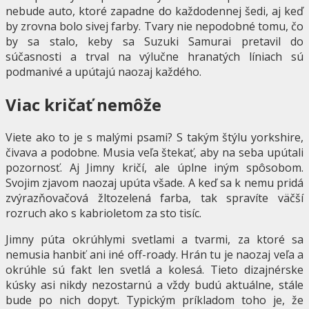
nebude auto, ktoré zapadne do každodennej šedi, aj keď
by zrovna bolo sivej farby. Tvary nie nepodobné tomu, čo
by sa stalo, keby sa Suzuki Samurai pretavil do
súčasnosti a trval na výlučne hranatých líniach sú
podmanivé a upútajú naozaj každého.
Viac kričať nemôže
Viete ako to je s malými psami? S takým štýlu yorkshire,
čivava a podobne. Musia veľa štekať, aby na seba upútali
pozornosť. Aj Jimny kričí, ale úplne iným spôsobom.
Svojim zjavom naozaj upúta všade. A keď sa k nemu pridá
zvýrazňovačová žltozelená farba, tak spravíte väčší
rozruch ako s kabrioletom za sto tisíc.
Jimny púta okrúhlymi svetlami a tvarmi, za ktoré sa
nemusia hanbiť ani iné off-roady. Hrán tu je naozaj veľa a
okrúhle sú fakt len svetlá a kolesá. Tieto dizajnérske
kúsky asi nikdy nezostarnú a vždy budú aktuálne, stále
bude po nich dopyt. Typickým príkladom toho je, že