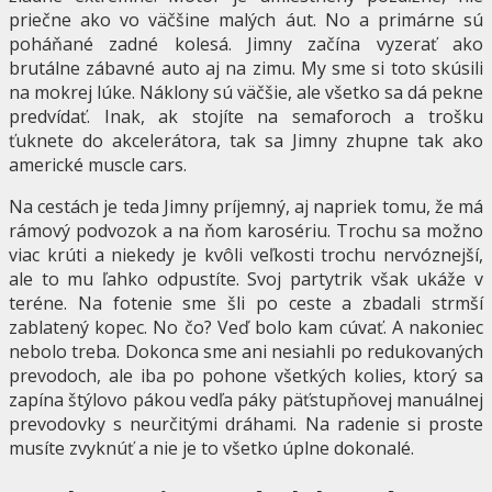
priečne ako vo väčšine malých áut. No a primárne sú
poháňané zadné kolesá. Jimny začína vyzerať ako
brutálne zábavné auto aj na zimu. My sme si toto skúsili
na mokrej lúke. Náklony sú väčšie, ale všetko sa dá pekne
predvídať. Inak, ak stojíte na semaforoch a trošku
ťuknete do akcelerátora, tak sa Jimny zhupne tak ako
americké muscle cars.
Na cestách je teda Jimny príjemný, aj napriek tomu, že má
rámový podvozok a na ňom karosériu. Trochu sa možno
viac krúti a niekedy je kvôli veľkosti trochu nervóznejší,
ale to mu ľahko odpustíte. Svoj partytrik však ukáže v
teréne. Na fotenie sme šli po ceste a zbadali strmší
zablatený kopec. No čo? Veď bolo kam cúvať. A nakoniec
nebolo treba. Dokonca sme ani nesiahli po redukovaných
prevodoch, ale iba po pohone všetkých kolies, ktorý sa
zapína štýlovo pákou vedľa páky päťstupňovej manuálnej
prevodovky s neurčitými dráhami. Na radenie si proste
musíte zvyknúť a nie je to všetko úplne dokonalé.