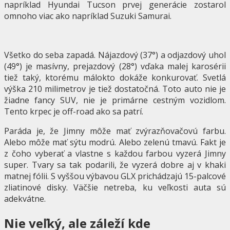
napríklad Hyundai Tucson prvej generácie zostarol
omnoho viac ako napríklad Suzuki Samurai.
Všetko do seba zapadá. Nájazdový (37°) a odjazdový uhol
(49°) je masívny, prejazdový (28°) vďaka malej karosérii
tiež taký, ktorému málokto dokáže konkurovať. Svetlá
výška 210 milimetrov je tiež dostatočná. Toto auto nie je
žiadne fancy SUV, nie je primárne cestným vozidlom.
Tento krpec je off-road ako sa patrí.
Paráda je, že Jimny môže mať zvýrazňovačovú farbu.
Alebo môže mať sýtu modrú. Alebo zelenú tmavú. Fakt je
z čoho vyberať a vlastne s každou farbou vyzerá Jimny
super. Tvary sa tak podarili, že vyzerá dobre aj v khaki
matnej fólii. S vyššou výbavou GLX prichádzajú 15-palcové
zliatinové disky. Väčšie netreba, ku veľkosti auta sú
adekvátne.
Nie veľký, ale záleží kde