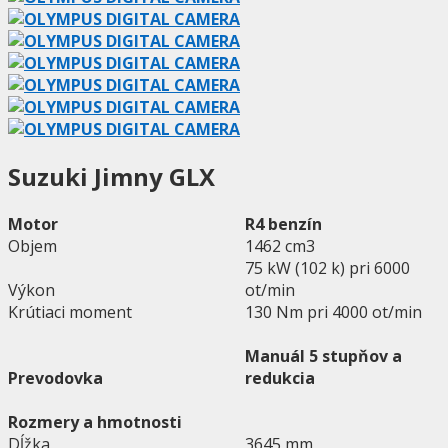
Suzuki Jimny GLX
Motor
R4 benzín
Objem
1462 cm3
75 kW (102 k) pri 6000
Výkon
ot/min
Krútiaci moment
130 Nm pri 4000 ot/min
Manuál 5 stupňov a
Prevodovka
redukcia
Rozmery a hmotnosti
Dĺžka
3645 mm