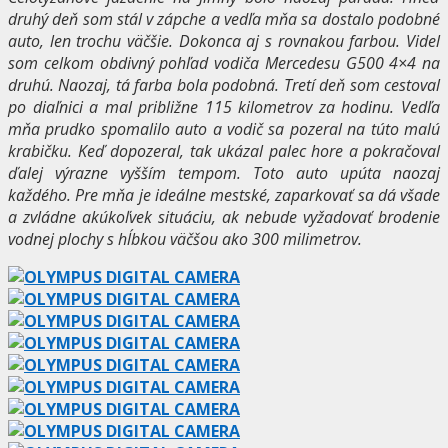
druhý deň som stál v zápche a vedľa mňa sa dostalo podobné
auto, len trochu väčšie. Dokonca aj s rovnakou farbou. Videl
som celkom obdivný pohľad vodiča Mercedesu G500 4×4 na
druhú. Naozaj, tá farba bola podobná. Tretí deň som cestoval
po diaľnici a mal približne 115 kilometrov za hodinu. Vedľa
mňa prudko spomalilo auto a vodič sa pozeral na túto malú
krabičku. Keď dopozeral, tak ukázal palec hore a pokračoval
ďalej výrazne vyšším tempom. Toto auto upúta naozaj
každého. Pre mňa je ideálne mestské, zaparkovať sa dá všade
a zvládne akúkoľvek situáciu, ak nebude vyžadovať brodenie
vodnej plochy s hĺbkou väčšou ako 300 milimetrov.