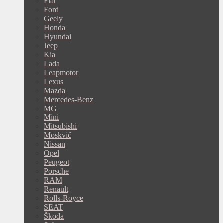
Fiat
Ford
Geely
Honda
Hyundai
Jeep
Kia
Lada
Leapmotor
Lexus
Mazda
Mercedes-Benz
MG
Mini
Mitsubishi
Moskvič
Nissan
Opel
Peugeot
Porsche
RAM
Renault
Rolls-Royce
SEAT
Škoda