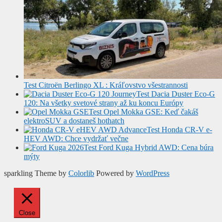
Test Citroën Berlingo XL : Kráľovstvo všestrannosti
Test Dacia Duster Eco-G
120: Na všetky svetové strany až ku koncu Európy
Test Opel Mokka GSE: Keď čakáš
elektroSUV a dostaneš hothatch
Test Honda CR-V e-
HEV AWD: Chce vydržať večne
Test Ford Kuga Hybrid AWD: Cena búra
mýty
sparkling Theme by
Colorlib
Powered by
WordPress
Close