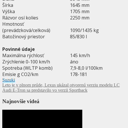
Šírka
1645 mm
Výška
1705 mm
Rázvor osí kolies
2250 mm
Hmotnosť
(prevádzková/celková)
1090/1435 kg
Batožinový priestor
85/830 l
Povinné údaje
Maximálna rýchlosť
145 km/h
Zrýchlenie 0-100 km/h
áno
Spotreba (WLTP komb)
7,9-8,0 l/100km
Emisie g CO2/km
178-181
Suzuki
Navigácia
Leto je v plnom prúde, Lexus ukázal otvorenú verziu modelu LC
Audi E-Tron sa predstavilo vo verzii Sportback
v
článku
Najnovšie videá