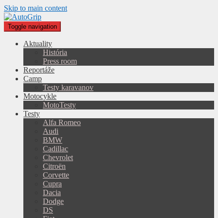
Skip to main content
Toggle navigation
Aktuality
História
Press room
Reportáže
Camp
Testy karavanov
Motocykle
MotoTesty
Testy
Alfa Romeo
Audi
BMW
Cadillac
Chevrolet
Citroën
Corvette
Cupra
Dacia
Dodge
DS