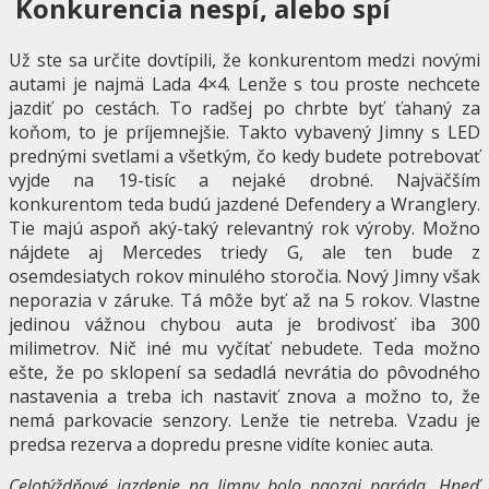
Konkurencia nespí, alebo spí
Už ste sa určite dovtípili, že konkurentom medzi novými
autami je najmä Lada 4×4. Lenže s tou proste nechcete
jazdiť po cestách. To radšej po chrbte byť ťahaný za
koňom, to je príjemnejšie. Takto vybavený Jimny s LED
prednými svetlami a všetkým, čo kedy budete potrebovať
vyjde na 19-tisíc a nejaké drobné. Najväčším
konkurentom teda budú jazdené Defendery a Wranglery.
Tie majú aspoň aký-taký relevantný rok výroby. Možno
nájdete aj Mercedes triedy G, ale ten bude z
osemdesiatych rokov minulého storočia. Nový Jimny však
neporazia v záruke. Tá môže byť až na 5 rokov. Vlastne
jedinou vážnou chybou auta je brodivosť iba 300
milimetrov. Nič iné mu vyčítať nebudete. Teda možno
ešte, že po sklopení sa sedadlá nevrátia do pôvodného
nastavenia a treba ich nastaviť znova a možno to, že
nemá parkovacie senzory. Lenže tie netreba. Vzadu je
predsa rezerva a dopredu presne vidíte koniec auta.
Celotýždňové jazdenie na Jimny bolo naozaj paráda. Hneď