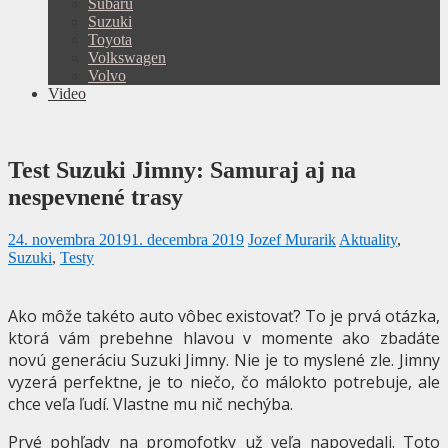
Subaru
Suzuki
Toyota
Volkswagen
Volvo
Video
Test Suzuki Jimny: Samuraj aj na
nespevnené trasy
24. novembra 2019
1. decembra 2019
Jozef Murarik
Aktuality
,
Suzuki
,
Testy
Ako môže takéto auto vôbec existovať? To je prvá otázka,
ktorá vám prebehne hlavou v momente ako zbadáte
novú generáciu Suzuki Jimny. Nie je to myslené zle. Jimny
vyzerá perfektne, je to niečo, čo málokto potrebuje, ale
chce veľa ľudí. Vlastne mu nič nechýba.
Prvé pohľady na promofotky už veľa napovedali. Toto