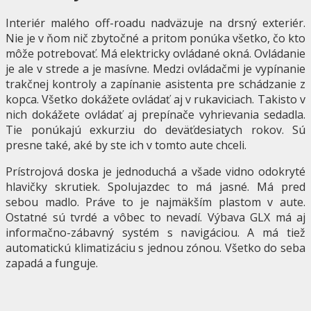
Interiér malého off-roadu nadväzuje na drsný exteriér.
Nie je v ňom nič zbytočné a pritom ponúka všetko, čo kto
môže potrebovať. Má elektricky ovládané okná. Ovládanie
je ale v strede a je masívne. Medzi ovládačmi je vypínanie
trakčnej kontroly a zapínanie asistenta pre schádzanie z
kopca. Všetko dokážete ovládať aj v rukaviciach. Takisto v
nich dokážete ovládať aj prepínače vyhrievania sedadla.
Tie ponúkajú exkurziu do deväťdesiatych rokov. Sú
presne také, aké by ste ich v tomto aute chceli.
Prístrojová doska je jednoduchá a všade vidno odokryté
hlavičky skrutiek. Spolujazdec to má jasné. Má pred
sebou madlo. Práve to je najmäkším plastom v aute.
Ostatné sú tvrdé a vôbec to nevadí. Výbava GLX má aj
informačno-zábavný systém s navigáciou. A má tiež
automatickú klimatizáciu s jednou zónou. Všetko do seba
zapadá a funguje.