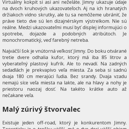
Virtuálny kokpit si asi ani neželáte. Jimny ukazuje údaje
na dvoch kruhových ukazovateľoch. Aj na ich hranatých
držiakoch vidno skrutky, ale tu sa nemôžeme ubrániť, že
práve tieto dve sú len dizajnérskym výstrelkom. Nie sú
reálne. Medzi ukazovateľmi musí byť displej informujúci o
spotrebe, dojazde a podobných atribútoch. Je
monochromatický, veď farebný netreba.
Najväčší šok je vnútorná veľkosť Jimny. Do boku otvárané
tretie dvere odhalia kufor, ktorý má iba 85 litrov a
vyberateľný plastový kufrík. Ale to nevadí. Na zadných
sedadlách je prekvapivo veľa miesta. Za seba si sadnú
dvaja 180 cm merajúci ľudia. Bez srandy. Dvaja vzadu
nemajú síce veľa miesta na lakte, ale na hlavy a nohy je
priestoru naozaj dosť. Na takéto krátke auto až
nečakane veľa.
Malý zúrivý štvorvalec
Existuje jeden off-road, ktorý je konkurentom Jimny.