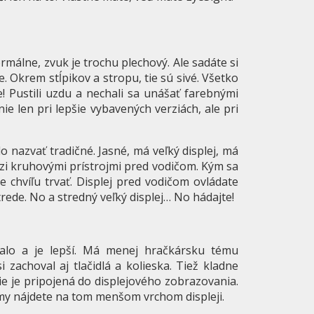
rmálne, zvuk je trochu plechový. Ale sadáte si
 Okrem stĺpikov a stropu, tie sú sivé. Všetko
e! Pustili uzdu a nechali sa unášať farebnými
nie len pri lepšie vybavených verziách, ale pri
lo nazvať tradičné. Jasné, má veľký displej, má
medzi kruhovými prístrojmi pred vodičom. Kým sa
e chvíľu trvať. Displej pred vodičom ovládate
strede. No a stredný veľký displej… No hádajte!
alo a je lepší. Má menej hračkársku tému
i zachoval aj tlačidlá a kolieska. Tiež kladne
e je pripojená do displejového zobrazovania.
límy nájdete na tom menšom vrchom displeji.