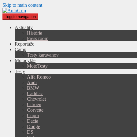
Skip to main content
Toggle navigation
Aktuality
História
Press room
Reportáže
Camp
Testy karavanov
Motocykle
MotoTesty
Testy
Alfa Romeo
Audi
BMW
Cadillac
Chevrolet
Citroën
Corvette
Cupra
Dacia
Dodge
DS