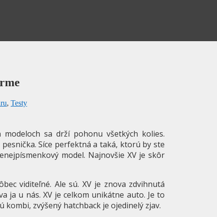
orme
ru
,
Testy
h modeloch sa drží pohonu všetkých kolies.
 pesnička. Síce perfektná a taká, ktorú by ste
menejpísmenkový model. Najnovšie XV je skôr
bec viditeľné. Ale sú. XV je znova zdvihnutá
a ja u nás. XV je celkom unikátne auto. Je to
jú kombi, zvýšený hatchback je ojedinelý zjav.