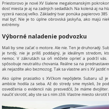
Priestorovo je nové XV šialene megalomanským pokrokom. 
dosť miesta je aj na zadných sedadlách. Na kolená aj na hl
vyzerá naozaj veľko. Základný tvar ponúka papierovo 385 
mal byť. Nie je to úplne obrovská jaskyňa, ako majú nie
extrémny.
Výborné naladenie podvozku
Mali by sme začať o motore. Ale nie. Ten je druhoradý. Sub
je tvrdý, nie je príliš poddajný, je ideálnym stredom,
nemoc. V zákrutách sa oň môžete oprieť a podrží vás. 
spôsobuje neutralitu chovania. Reálne sa na prednastave
ak nejazdíte ako bezmozog. Tak sa vlastne ani s XV jazdiť 
Ako úplne prasiatko s XVčkom nepôjdete. Subaru už j
ambície hodila za seba. Až do stredy sme mysleli, že p
osvedčenia o evidencii nás presvedčil, že máme dvojliter
naučiť skrotiť, aby ste sa s ním zžili. Vlastne miesto skroti