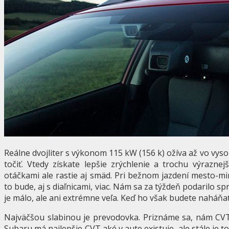
Reálne dvojliter s výkonom 115 kW (156 k) ožíva až vo vyso
točiť. Vtedy získate lepšie zrýchlenie a trochu výrazne
otáčkami ale rastie aj smäd. Pri bežnom jazdení mesto-m
to bude, aj s diaľnicami, viac. Nám sa za týždeň podarilo sp
je málo, ale ani extrémne veľa. Keď ho však budete naháňať, 
Najväčšou slabinou je prevodovka. Priznáme sa, nám CVT 
Subaru má najlepšie CVT aké v aute existuje, ale stále je to 