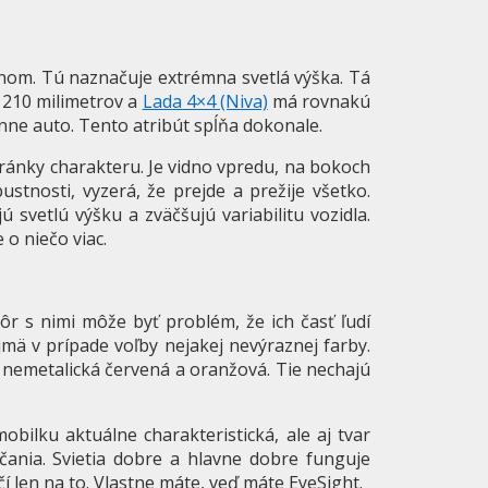
nom. Tú naznačuje extrémna svetlá výška. Tá
210 milimetrov a
Lada 4×4 (Niva)
má rovnakú
ne auto. Tento atribút spĺňa dokonale.
tránky charakteru. Je vidno vpredu, na bokoch
ustnosti, vyzerá, že prejde a prežije všetko.
 svetlú výšku a zväčšujú variabilitu vozidla.
 o niečo viac.
r s nimi môže byť problém, že ich časť ľudí
mä v prípade voľby nejakej nevýraznej farby.
í nemetalická červená a oranžová. Tie nechajú
obilku aktuálne charakteristická, ale aj tvar
čania. Svietia dobre a hlavne dobre funguje
čí len na to. Vlastne máte, veď máte EyeSight.