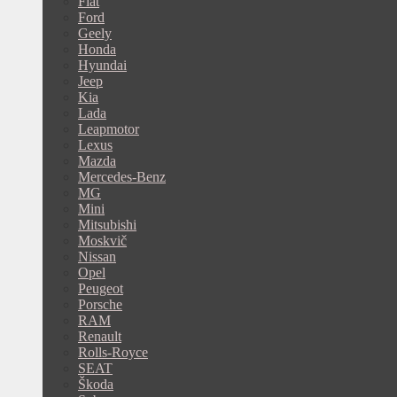
Fiat
Ford
Geely
Honda
Hyundai
Jeep
Kia
Lada
Leapmotor
Lexus
Mazda
Mercedes-Benz
MG
Mini
Mitsubishi
Moskvič
Nissan
Opel
Peugeot
Porsche
RAM
Renault
Rolls-Royce
SEAT
Škoda