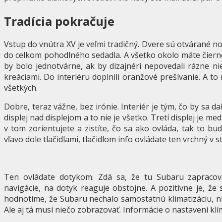
Tradícia pokračuje
Vstup do vnútra XV je veľmi tradičný. Dvere sú otvárané no
do celkom pohodlného sedadla. A všetko okolo máte čierne.
by bolo jednotvárne, ak by dizajnéri nepovedali rázne ni
kreáciami. Do interiéru doplnili oranžové prešívanie. A to 
všetkých.
Dobre, teraz vážne, bez irónie. Interiér je tým, čo by sa da
displej nad displejom a to nie je všetko. Tretí displej je 
v tom zorientujete a zistíte, čo sa ako ovláda, tak to bud
vľavo dole tlačidlami, tlačidlom info ovládate ten vrchný v 
Ten ovládate dotykom. Zdá sa, že tu Subaru zapracov
navigácie, na dotyk reaguje obstojne. A pozitívne je, že s
hodnotíme, že Subaru nechalo samostatnú klimatizáciu, ni
Ale aj tá musí niečo zobrazovať. Informácie o nastavení k