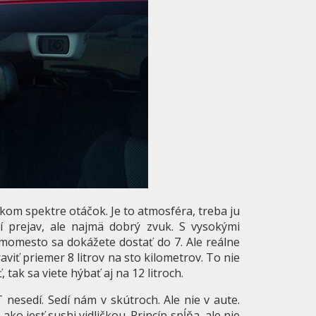
kom spektre otáčok. Je to atmosféra, treba ju
jší prejav, ale najmä dobrý zvuk. S vysokými
imomesto sa dokážete dostať do 7. Ale reálne
raviť priemer 8 litrov na sto kilometrov. To nie
tak sa viete hýbať aj na 12 litroch.
nesedí. Sedí nám v skútroch. Ale nie v aute.
ako jesť sushi vidličkou. Princíp spĺňa, ale nie