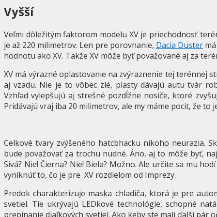
Vyšší
Veľmi dôležitým faktorom modelu XV je priechodnosť teré
je až 220 milimetrov. Len pre porovnanie,
Dacia Duster
má 
hodnotu ako XV. Takže XV môže byť považované aj za terén
XV má výrazné oplastovanie na zvýraznenie tej terénnej s
aj vzadu. Nie je to vôbec zlé, plasty dávajú autu tvár rob
Vzhľad vylepšujú aj strešné pozdĺžne nosiče, ktoré zvyšujú
Pridávajú vraj iba 20 milimetrov, ale my máme pocit, že to je
Celkové tvary zvýšeného hatcbhacku nikoho neurazia. Skô
bude považovať za trochu nudné. Áno, aj to môže byť, naj
Sivá? Nie! Čierna? Nie! Biela? Možno. Ale určite sa mu hod
vyniknúť to, čo je pre XV rozdielom od Imprezy.
Predok charakterizuje maska chladiča, ktorá je pre autom
svetiel. Tie ukrývajú LEDkové technológie, schopné natá
prepínanie diaľkových svetiel. Ako keby ste mali ďalší pár o