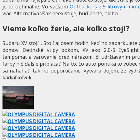
je to optimálne. Vo väčšom
Outbacku s 2,5-litrovým mo
viac. Alternatíva však neexistuje, buď berte, alebo…
Vieme koľko žerie, ale koľko stojí?
Subaru XV stojí… Stojí aj osem hodín, keď ho zaparkujet
domov. Detinské vtipy bokom, XV ako 2,0-S EyeSight
tempomat a varovanie pred nárazom, či udržiavaním pruh
farby nič ďalšie priplácať. Na to, čo auto ponúka to vôbec 
sa naháňať, tak ho odporúčame. Vytvára dojem, že vydrž
kadiaľkoľvek.