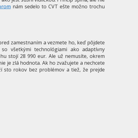
torom
nám sedelo to CVT ešte možno trochu
e pred zamestnaním a vezmete ho, keď pôjdete
 so všetkými technológiami ako adaptívny
u stojí 28 990 eur. Ale už nemusíte, okrem
nie je zlá hodnota. Ak ho zvažujete a nechcete
í sto rokov bez problémov a tiež, že prejde