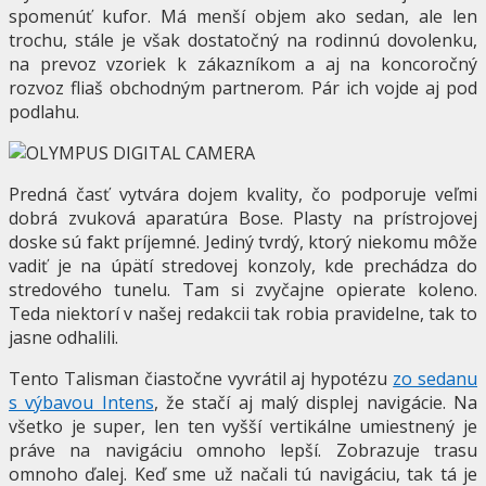
spomenúť kufor. Má menší objem ako sedan, ale len
trochu, stále je však dostatočný na rodinnú dovolenku,
na prevoz vzoriek k zákazníkom a aj na koncoročný
rozvoz fliaš obchodným partnerom. Pár ich vojde aj pod
podlahu.
Predná časť vytvára dojem kvality, čo podporuje veľmi
dobrá zvuková aparatúra Bose. Plasty na prístrojovej
doske sú fakt príjemné. Jediný tvrdý, ktorý niekomu môže
vadiť je na úpätí stredovej konzoly, kde prechádza do
stredového tunelu. Tam si zvyčajne opierate koleno.
Teda niektorí v našej redakcii tak robia pravidelne, tak to
jasne odhalili.
Tento Talisman čiastočne vyvrátil aj hypotézu
zo sedanu
s výbavou Intens
, že stačí aj malý displej navigácie. Na
všetko je super, len ten vyšší vertikálne umiestnený je
práve na navigáciu omnoho lepší. Zobrazuje trasu
omnoho ďalej. Keď sme už načali tú navigáciu, tak tá je