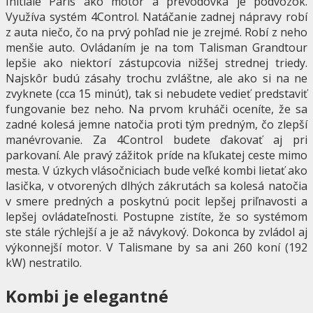
Initiale Paris ako motor a prevodovka je podvozok.
Využíva systém 4Control. Natáčanie zadnej nápravy robí
z auta niečo, čo na prvý pohľad nie je zrejmé. Robí z neho
menšie auto. Ovládaním je na tom Talisman Grandtour
lepšie ako niektorí zástupcovia nižšej strednej triedy.
Najskôr budú zásahy trochu zvláštne, ale ako si na ne
zvyknete (cca 15 minút), tak si nebudete vedieť predstaviť
fungovanie bez neho. Na prvom kruháči oceníte, že sa
zadné kolesá jemne natočia proti tým predným, čo zlepší
manévrovanie. Za 4Control budete ďakovať aj pri
parkovaní. Ale pravý zážitok príde na kľukatej ceste mimo
mesta. V úzkych vlásočniciach bude veľké kombi lietať ako
lasička, v otvorených dlhých zákrutách sa kolesá natočia
v smere predných a poskytnú pocit lepšej priľnavosti a
lepšej ovládateľnosti. Postupne zistíte, že so systémom
ste stále rýchlejší a je až návykový. Dokonca by zvládol aj
výkonnejší motor. V Talismane by sa ani 260 koní (192
kW) nestratilo.
Kombi je elegantné