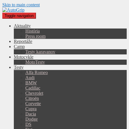
Skip to main content
Toggle navigation
Aktuality
História
Press room
Reportáže
Camp
Testy karavanov
Motocykle
MotoTesty
Testy
Alfa Romeo
Audi
BMW
Cadillac
Chevrolet
Citroën
Corvette
Cupra
Dacia
Dodge
DS