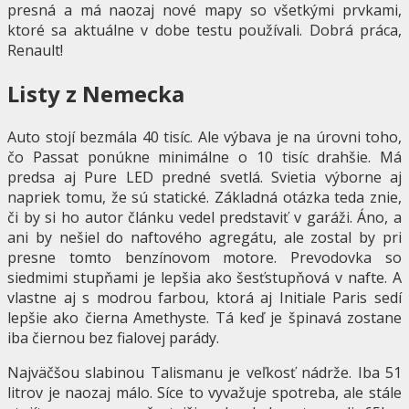
presná a má naozaj nové mapy so všetkými prvkami,
ktoré sa aktuálne v dobe testu používali. Dobrá práca,
Renault!
Listy z Nemecka
Auto stojí bezmála 40 tisíc. Ale výbava je na úrovni toho,
čo Passat ponúkne minimálne o 10 tisíc drahšie. Má
predsa aj Pure LED predné svetlá. Svietia výborne aj
napriek tomu, že sú statické. Základná otázka teda znie,
či by si ho autor článku vedel predstaviť v garáži. Áno, a
ani by nešiel do naftového agregátu, ale zostal by pri
presne tomto benzínovom motore. Prevodovka so
siedmimi stupňami je lepšia ako šesťstupňová v nafte. A
vlastne aj s modrou farbou, ktorá aj Initiale Paris sedí
lepšie ako čierna Amethyste. Tá keď je špinavá zostane
iba čiernou bez fialovej parády.
Najväčšou slabinou Talismanu je veľkosť nádrže. Iba 51
litrov je naozaj málo. Síce to vyvažuje spotreba, ale stále