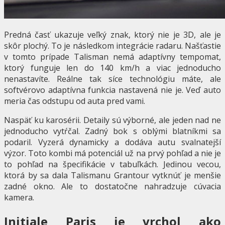
Predná časť ukazuje veľký znak, ktorý nie je 3D, ale je
skôr plochý. To je následkom integrácie radaru. Našťastie
v tomto prípade Talisman nemá adaptívny tempomat,
ktorý funguje len do 140 km/h a viac jednoducho
nenastavíte. Reálne tak síce technológiu máte, ale
softvérovo adaptívna funkcia nastavená nie je. Veď auto
meria čas odstupu od auta pred vami.
Naspäť ku karosérii. Detaily sú výborné, ale jeden nad ne
jednoducho vytŕčal. Zadný bok s oblými blatníkmi sa
podaril. Vyzerá dynamicky a dodáva autu svalnatejší
výzor. Toto kombi má potenciál už na prvý pohľad a nie je
to pohľad na špecifikácie v tabuľkách. Jedinou vecou,
ktorá by sa dala Talismanu Grantour vytknúť je menšie
zadné okno. Ale to dostatočne nahradzuje cúvacia
kamera.
Initiale Paris je vrchol ako