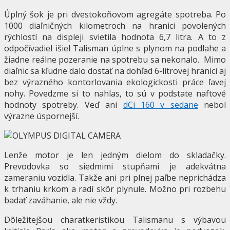
Úplný šok je pri dvestokoňovom agregáte spotreba. Po
1000 diaľničných kilometroch na hranici povolených
rýchlostí na displeji svietila hodnota 6,7 litra. A to z
odpočívadiel išiel Talisman úplne s plynom na podlahe a
žiadne reálne pozeranie na spotrebu sa nekonalo. Mimo
diaľnic sa kľudne dalo dostať na dohľad 6-litrovej hranici aj
bez výrazného kontorlovania ekologickosti práce ľavej
nohy. Povedzme si to nahlas, to sú v podstate naftové
hodnoty spotreby. Veď ani
dCi 160 v sedane
nebol
výrazne úspornejší.
Lenže motor je len jedným dielom do skladačky.
Prevodovka so siedmimi stupňami je adekvátna
zameraniu vozidla. Takže ani pri plnej paľbe neprichádza
k trhaniu krkom a radí skôr plynule. Možno pri rozbehu
badať zaváhanie, ale nie vždy.
Dôležitejšou charatkeristikou Talismanu s výbavou