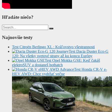
Hľadáte niečo?
Search
for:
Najnovšie testy
Test Citroën Berlingo XL : Kráľovstvo všestrannosti
Test Dacia Duster Eco-G
120: Na všetky svetové strany až ku koncu Európy
Test Opel Mokka GSE: Keď čakáš
elektroSUV a dostaneš hothatch
Test Honda CR-V e-
HEV AWD: Chce vydržať večne