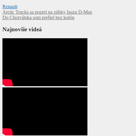
Renault
Navigácia
Arctic Trucks sa pozrel na zúbky Isuzu D-Max
Do Chorvátska som prešiel bez kolón
v
článku
Najnovšie videá