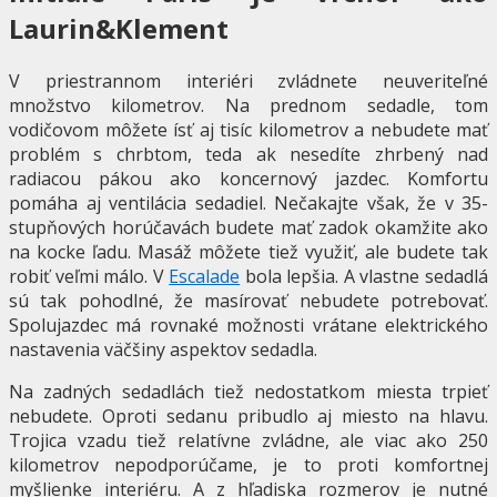
Laurin&Klement
V priestrannom interiéri zvládnete neuveriteľné
množstvo kilometrov. Na prednom sedadle, tom
vodičovom môžete ísť aj tisíc kilometrov a nebudete mať
problém s chrbtom, teda ak nesedíte zhrbený nad
radiacou pákou ako koncernový jazdec. Komfortu
pomáha aj ventilácia sedadiel. Nečakajte však, že v 35-
stupňových horúčavách budete mať zadok okamžite ako
na kocke ľadu. Masáž môžete tiež využiť, ale budete tak
robiť veľmi málo. V
Escalade
bola lepšia. A vlastne sedadlá
sú tak pohodlné, že masírovať nebudete potrebovať.
Spolujazdec má rovnaké možnosti vrátane elektrického
nastavenia väčšiny aspektov sedadla.
Na zadných sedadlách tiež nedostatkom miesta trpieť
nebudete. Oproti sedanu pribudlo aj miesto na hlavu.
Trojica vzadu tiež relatívne zvládne, ale viac ako 250
kilometrov nepodporúčame, je to proti komfortnej
myšlienke interiéru. A z hľadiska rozmerov je nutné