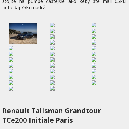
stojíte na pumpe častejšie ako keby ste mali 65ku,
nebodaj 75ku nádrž.
Renault Talisman Grandtour
TCe200 Initiale Paris