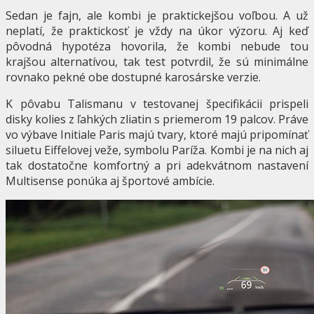
Sedan je fajn, ale kombi je praktickejšou voľbou. A už
neplatí, že praktickosť je vždy na úkor výzoru. Aj keď
pôvodná hypotéza hovorila, že kombi nebude tou
krajšou alternatívou, tak test potvrdil, že sú minimálne
rovnako pekné obe dostupné karosárske verzie.
K pôvabu Talismanu v testovanej špecifikácii prispeli
disky kolies z ľahkých zliatin s priemerom 19 palcov. Práve
vo výbave Initiale Paris majú tvary, ktoré majú pripomínať
siluetu Eiffelovej veže, symbolu Paríža. Kombi je na nich aj
tak dostatočne komfortný a pri adekvátnom nastavení
Multisense ponúka aj športové ambície.