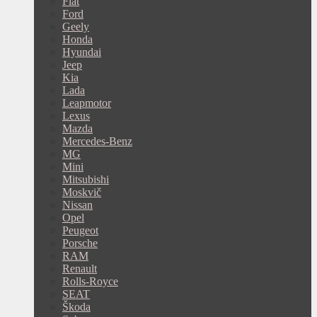
Fiat
Ford
Geely
Honda
Hyundai
Jeep
Kia
Lada
Leapmotor
Lexus
Mazda
Mercedes-Benz
MG
Mini
Mitsubishi
Moskvič
Nissan
Opel
Peugeot
Porsche
RAM
Renault
Rolls-Royce
SEAT
Škoda