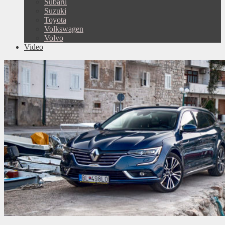
Subaru
Suzuki
Toyota
Volkswagen
Volvo
Video