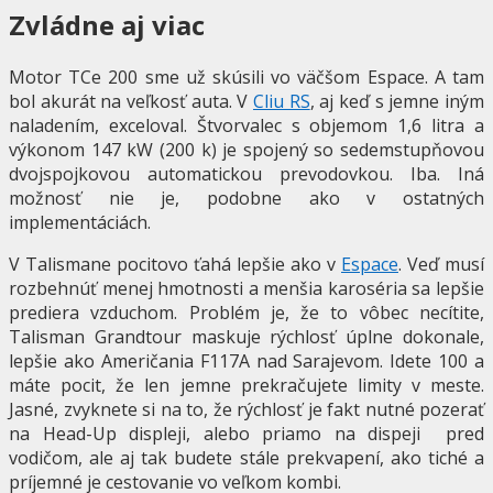
Zvládne aj viac
Motor TCe 200 sme už skúsili vo väčšom Espace. A tam
bol akurát na veľkosť auta. V
Cliu RS
, aj keď s jemne iným
naladením, exceloval. Štvorvalec s objemom 1,6 litra a
výkonom 147 kW (200 k) je spojený so sedemstupňovou
dvojspojkovou automatickou prevodovkou. Iba. Iná
možnosť nie je, podobne ako v ostatných
implementáciách.
V Talismane pocitovo ťahá lepšie ako v
Espace
. Veď musí
rozbehnúť menej hmotnosti a menšia karoséria sa lepšie
prediera vzduchom. Problém je, že to vôbec necítite,
Talisman Grandtour maskuje rýchlosť úplne dokonale,
lepšie ako Američania F117A nad Sarajevom. Idete 100 a
máte pocit, že len jemne prekračujete limity v meste.
Jasné, zvyknete si na to, že rýchlosť je fakt nutné pozerať
na Head-Up displeji, alebo priamo na dispeji pred
vodičom, ale aj tak budete stále prekvapení, ako tiché a
príjemné je cestovanie vo veľkom kombi.