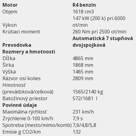
Motor
R4 benzín
Objem
1618 cm3
147 kW (200 k) pri 6000
Výkon
ot/min
Krútiaci moment
260 Nm pri 2500 ot/min
Automatická 7 stupňová
Prevodovka
dvojspojková
Rozmery a hmotnosti
Dĺžka
4865 mm
Šírka
1868 mm
Výška
1465 mm
Rázvor osí kolies
2809 mm
Hmotnosť
(prevádzková/celková)
1565/2140 kg
Batožinový priestor
572/1681 l
Povinné údaje
Maximálna rýchlosť
231 km/h
Zrýchlenie 0-100 km/h
7,9 s
Spotreba (mesto/mimo/komb)
7,6/4,8/5,8
Emisie g CO2/km
132