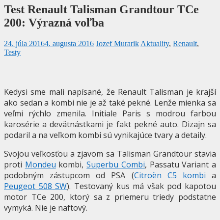
Test Renault Talisman Grandtour TCe
200: Výrazná voľba
24. júla 2016
4. augusta 2016
Jozef Murarik
Aktuality
,
Renault
,
Testy
Kedysi sme mali napísané, že Renault Talisman je krajší
ako sedan a kombi nie je až také pekné. Lenže mienka sa
veľmi rýchlo zmenila. Initiale Paris s modrou farbou
karosérie a devätnástkami je fakt pekné auto. Dizajn sa
podaril a na veľkom kombi sú vynikajúce tvary a detaily.
Svojou veľkosťou a zjavom sa Talisman Grandtour stavia
proti
Mondeu
kombi,
Superbu Combi
, Passatu Variant a
podobným zástupcom od PSA (
Citroën C5 kombi
a
Peugeot 508 SW
). Testovaný kus má však pod kapotou
motor TCe 200, ktorý sa z priemeru triedy podstatne
vymyká. Nie je naftový.