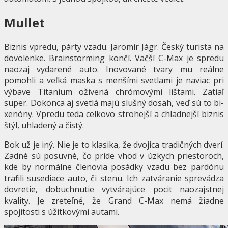
Mullet
Biznis vpredu, párty vzadu. Jaromír Jágr. Český turista na
dovolenke. Brainstorming končí. Väčší C-Max je spredu
naozaj vydarené auto. Inovované tvary mu reálne
pomohli a veľká maska s menšími svetlami je naviac pri
výbave Titanium oživená chrómovými lištami. Zatiaľ
super. Dokonca aj svetlá majú slušný dosah, veď sú to bi-
xenóny. Vpredu teda celkovo strohejší a chladnejší biznis
štýl, uhladený a čistý.
Bok už je iný. Nie je to klasika, že dvojica tradičných dverí.
Zadné sú posuvné, čo príde vhod v úzkych priestoroch,
kde by normálne členovia posádky vzadu bez pardónu
trafili susediace auto, či stenu. Ich zatváranie sprevádza
dovretie, dobuchnutie vytvárajúce pocit naozajstnej
kvality. Je zreteľné, že Grand C-Max nemá žiadne
spojitosti s úžitkovými autami.