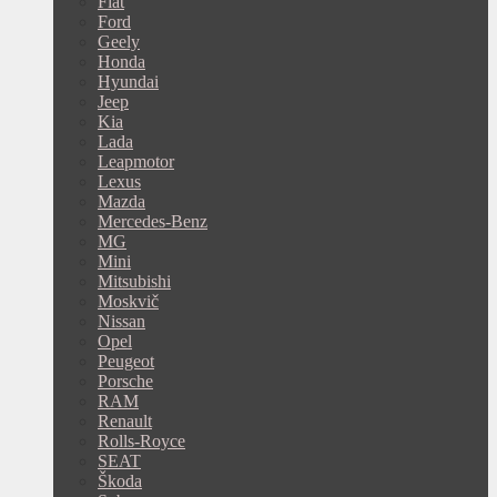
Fiat
Ford
Geely
Honda
Hyundai
Jeep
Kia
Lada
Leapmotor
Lexus
Mazda
Mercedes-Benz
MG
Mini
Mitsubishi
Moskvič
Nissan
Opel
Peugeot
Porsche
RAM
Renault
Rolls-Royce
SEAT
Škoda