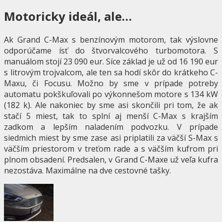
Motoricky ideál, ale…
Ak Grand C-Max s benzínovým motorom, tak výslovne
odporúčame ísť do štvorvalcového turbomotora. S
manuálom stojí 23 090 eur. Síce základ je už od 16 190 eur
s litrovým trojvalcom, ale ten sa hodí skôr do krátkeho C-
Maxu, či Focusu. Možno by sme v prípade potreby
automatu pokškuľovali po výkonnešom motore s 134 kW
(182 k). Ale nakoniec by sme asi skončili pri tom, že ak
stačí 5 miest, tak to splní aj menší C-Max s krajším
zadkom a lepším naladením podvozku. V prípade
siedmich miest by sme zase asi priplatili za väčší S-Max s
väčším priestorom v treťom rade a s väčším kufrom pri
plnom obsadení. Predsalen, v Grand C-Maxe už veľa kufra
nezostáva. Maximálne na dve cestovné tašky.