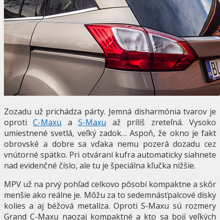
Zozadu už prichádza párty. Jemná disharmónia tvarov je
oproti
C-Maxu
a
S-Maxu
až príliš zreteľná. Vysoko
umiestnené svetlá, veľký zadok… Aspoň, že okno je fakt
obrovské a dobre sa vďaka nemu pozerá dozadu cez
vnútorné spätko. Pri otváraní kufra automaticky siahnete
nad evidenčné číslo, ale tu je špeciálna kľučka nižšie.
MPV už na prvý pohľad celkovo pôsobí kompaktne a skôr
menšie ako reálne je. Môžu za to sedemnásťpalcové disky
kolies a aj béžová metalíza. Oproti S-Maxu sú rozmery
Grand C-Maxu naozaj kompaktné a kto sa bojí veľkých