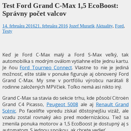
Test Ford Grand C-Max 1,5 EcoBoost:
Správny počet valcov
14. februára 2016
21. februára 2016
Jozef Murarik
Aktuality
,
Ford
,
Testy
Keď je Ford C-Max malý a Ford S-Max veľký, tak
automobilka s modrým oválom vytiahne ešte jednu kartu.
Je ňou
Ford Tourneo Connect
. Vlastne to nie je jediná
možnosť, ešte stále v ponuke figuruje aj obnovený Ford
Grand C-Max. My sme v portfóliu výrobcu narátali 8
rodinne založených MPVčiek. Toľko nemá asi nikto iný.
Grand C-Max sa stavia do sekcie trhu, kde pôsobí Citroën
Grand C4 Picasso,
Peugeot 5008
ale aj
Renault Grand
Scénic
. Po facelifte vpredu získal dôstojnejšiu vizáž, ale
vzadu zostal rovnaký ako pred modernizáciou. Tiež sa
zmenila ponuka motorov a 1,5 EcoBoost je dostupný aj s
automatom. S jednou spojkou, ak chcete vedieť.