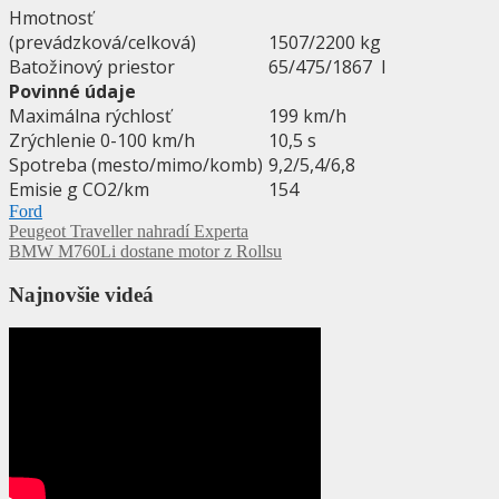
Hmotnosť
(prevádzková/celková)
1507/2200 kg
Batožinový priestor
65/475/1867 l
Povinné údaje
Maximálna rýchlosť
199 km/h
Zrýchlenie 0-100 km/h
10,5 s
Spotreba (mesto/mimo/komb)
9,2/5,4/6,8
Emisie g CO2/km
154
Ford
Navigácia
Peugeot Traveller nahradí Experta
BMW M760Li dostane motor z Rollsu
v
článku
Najnovšie videá