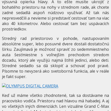
výsuvná opierka hlavy. A to ešte musíte ukrojiť z
bohatého priestoru na nohy v strednom rade, ak chcete
zadné sedadlá aspoň núdzovo využívať. Až tak nás
nepresvedčili a nevieme si predstaviť cestovať tam na viac
ako 40 kilometrov. Alebo cestovať tam bez uspávacích
prostriedkov.
Stredný rad priestorovo v pohode, nastupovaním
absolútne super, lebo posuvné dvere dostali dostatočnú
šírku. Zaujímavá je možnosť spraviť zo sedemmiestneho
auta šesťmiestne s voľnejším prechodom stredom
dozadu, ktorý ale využijú najmä štíhli jedinci, alebo deti.
Stredné sedadlo sa dá sklopiť a schovať pod pravé.
Písomne to nevyzerá ako svetoborná funkcia, ale v reále
je fakt super.
Keď už máme všetko zhodnotené, tak sa dostávame na
pracovisko vodiča. Priestoru nad hlavou má habadej. A aj
vo všetkých iných dimenziách. Len vizuálne Grand C-Max