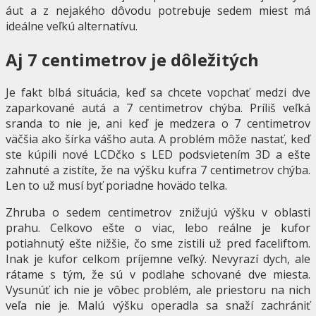
áut a z nejakého dôvodu potrebuje sedem miest má
ideálne veľkú alternatívu.
Aj 7 centimetrov je dôležitých
Je fakt blbá situácia, keď sa chcete vopchať medzi dve
zaparkované autá a 7 centimetrov chýba. Príliš veľká
sranda to nie je, ani keď je medzera o 7 centimetrov
väčšia ako šírka vášho auta. A problém môže nastať, keď
ste kúpili nové LCDčko s LED podsvietením 3D a ešte
zahnuté a zistíte, že na výšku kufra 7 centimetrov chýba.
Len to už musí byť poriadne hovädo telka.
Zhruba o sedem centimetrov znižujú výšku v oblasti
prahu. Celkovo ešte o viac, lebo reálne je kufor
potiahnutý ešte nižšie, čo sme zistili už pred faceliftom.
Inak je kufor celkom príjemne veľký. Nevyrazí dych, ale
rátame s tým, že sú v podlahe schované dve miesta.
Vysunúť ich nie je vôbec problém, ale priestoru na nich
veľa nie je. Malú výšku operadla sa snaží zachrániť