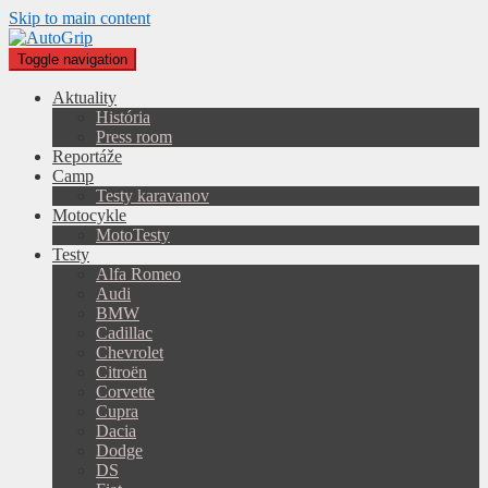
Skip to main content
Toggle navigation
Aktuality
História
Press room
Reportáže
Camp
Testy karavanov
Motocykle
MotoTesty
Testy
Alfa Romeo
Audi
BMW
Cadillac
Chevrolet
Citroën
Corvette
Cupra
Dacia
Dodge
DS