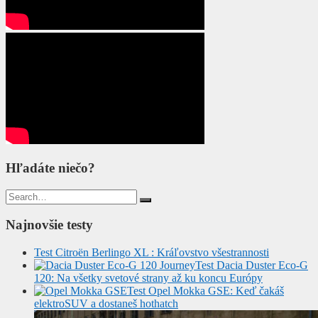
Hľadáte niečo?
Search
for:
Najnovšie testy
Test Citroën Berlingo XL : Kráľovstvo všestrannosti
Test Dacia Duster Eco-G
120: Na všetky svetové strany až ku koncu Európy
Test Opel Mokka GSE: Keď čakáš
elektroSUV a dostaneš hothatch