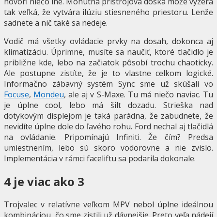
hovorí niečo iné. Mohutná prístrojová doska môže vyzerá
tak veľká, že vytvára ilúziu stiesneného priestoru. Lenže
sadnete a nič také sa nedeje.
Vodič má všetky ovládacie prvky na dosah, dokonca aj
klimatizáciu. Úprimne, musíte sa naučiť, ktoré tlačidlo je
približne kde, lebo na začiatok pôsobí trochu chaoticky.
Ale postupne zistíte, že je to vlastne celkom logické.
Informačno zábavný systém Sync sme už skúšali vo
Focuse
,
Mondeu
, ale aj v S-Maxe. Tu má niečo naviac. Tu
je úplne cool, lebo má šilt dozadu. Strieška nad
dotykovým displejom je taká parádna, že zabudnete, že
nevidíte úplne dole do ľavého rohu. Ford nechal aj tlačidlá
na ovládanie. Pripomínajú Infiniti. Že čím? Predsa
umiestnením, lebo sú skoro vodorovne a nie zvislo.
Implementácia v rámci faceliftu sa podarila dokonale.
4 je viac ako 3
Trojvalec v relatívne veľkom MPV nebol úplne ideálnou
kombináciou, čo sme zistili už dávnejšie. Preto veľa nádejí