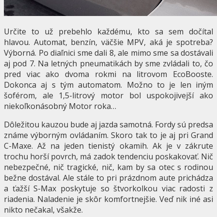
Určite to už prebehlo každému, kto sa sem dočítal
hlavou. Automat, benzín, väčšie MPV, aká je spotreba?
Výborná. Po diaľnici sme dali 8, ale mimo sme sa dostávali
aj pod 7. Na letných pneumatikách by sme zvládali to, čo
pred viac ako dvoma rokmi na litrovom EcoBooste.
Dokonca aj s tým automatom. Možno to je len iným
šoférom, ale 1,5-litrový motor bol uspokojivejší ako
niekoľkonásobný Motor roka…
Dôležitou kauzou bude aj jazda samotná. Fordy sú predsa
známe výborným ovládaním. Skoro tak to je aj pri Grand
C-Maxe. Až na jeden tienistý okamih. Ak je v zákrute
trochu horší povrch, má zadok tendenciu poskakovať. Nič
nebezpečné, nič tragické, nič, kam by sa otec s rodinou
bežne dostával. Ale stále to pri prázdnom aute prichádza
a ťažší S-Max poskytuje so štvorkolkou viac radosti z
riadenia. Naladenie je skôr komfortnejšie. Veď nik iné asi
nikto nečakal, všakže.