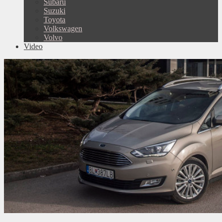
Subaru
Suzuki
Toyota
Volkswagen
Volvo
Video