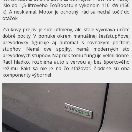
išlo do 1,5-litrového EcoBoostu s výkonom 110 kW (150
k). A nesklamal. Motor je ochotný, rád sa nechá točiť do
otáčok.
Zvukový prejav je síce utlmený, ale stále vyvoláva určité
dobré pocity. V ponuke okrem manuálnej šesťstupňovej
prevodovky figuruje aj automat s rovnakým počtom
stupňov. Nemá dve spojky, nemá moderných sto
prevodových stupňov. Napriek tomu funguje veľmi dobre.
Radí hladko, rozbieha auto s vervou aj bez športového
režimu. Fakt sa nie je na čo sťažovať. Zladené sú oba
komponenty výborne!