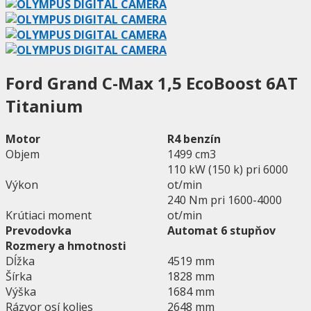
Ford Grand C-Max 1,5 EcoBoost 6AT
Titanium
Motor
R4 benzín
Objem
1499 cm3
110 kW (150 k) pri 6000
Výkon
ot/min
240 Nm pri 1600-4000
Krútiaci moment
ot/min
Prevodovka
Automat 6 stupňov
Rozmery a hmotnosti
Dĺžka
4519 mm
Šírka
1828 mm
Výška
1684 mm
Rázvor osí kolies
2648 mm