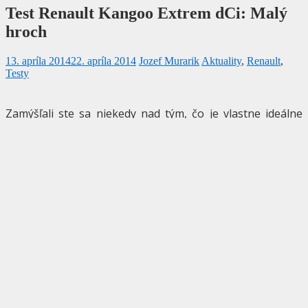
Test Renault Kangoo Extrem dCi: Malý
hroch
13. apríla 2014
22. apríla 2014
Jozef Murarik
Aktuality
,
Renault
,
Testy
Zamýšľali ste sa niekedy nad tým, čo je vlastne ideálne
rodinné auto? Také myšlienky v hlave skrsnú v určitom
momente každému. Niekedy na to stačia dva pásiky na
paličke. A veru hľadať auto, ktoré by spĺňalo požiadavky
všetkých členov rodiny nie je jednoduché.
Renault Kangoo a autá z triedy malých dodávok s piatimi
miestami sa na túto prácu hlásia s dostatočnou vervou.
Vravíte, že ste podobné auto už u nás v teste videli?
Nemýlite sa,
Mercedes Citan
prichádza s rovnakým
základom a aj s rovnakými dielmi. Preto sa možno
nevyhneme určitému porovnaniu.