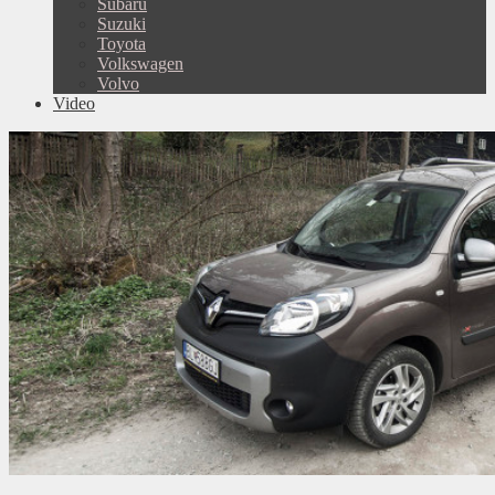
Subaru
Suzuki
Toyota
Volkswagen
Volvo
Video