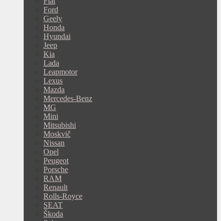
Fiat
Ford
Geely
Honda
Hyundai
Jeep
Kia
Lada
Leapmotor
Lexus
Mazda
Mercedes-Benz
MG
Mini
Mitsubishi
Moskvič
Nissan
Opel
Peugeot
Porsche
RAM
Renault
Rolls-Royce
SEAT
Škoda