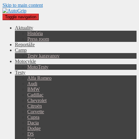
Skip to main content
Toggle navigation
Aktuality
História
Press room
Reportáže
Camp
Testy karavanov
Motocykle
MotoTesty
Testy
Alfa Romeo
Audi
BMW
Cadillac
Chevrolet
Citroën
Corvette
Cupra
Dacia
Dodge
DS