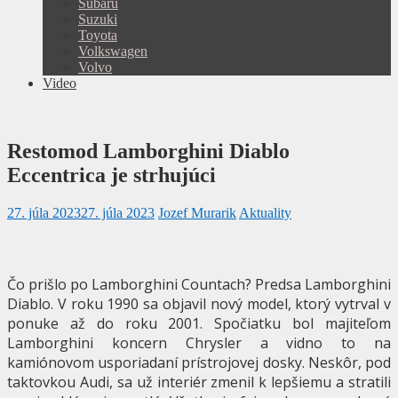
Subaru
Suzuki
Toyota
Volkswagen
Volvo
Video
Restomod Lamborghini Diablo
Eccentrica je strhujúci
27. júla 2023
27. júla 2023
Jozef Murarik
Aktuality
Čo prišlo po Lamborghini Countach? Predsa Lamborghini
Diablo. V roku 1990 sa objavil nový model, ktorý vytrval v
ponuke až do roku 2001. Spočiatku bol majiteľom
Lamborghini koncern Chrysler a vidno to na
kamiónovom usporiadaní prístrojovej dosky. Neskôr, pod
taktovkou Audi, sa už interiér zmenil k lepšiemu a stratili