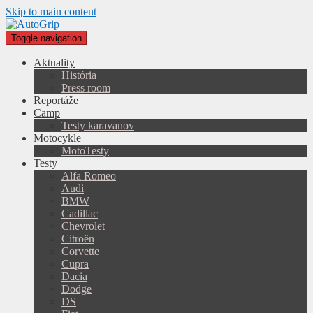
Skip to main content
Toggle navigation
Aktuality
História
Press room
Reportáže
Camp
Testy karavanov
Motocykle
MotoTesty
Testy
Alfa Romeo
Audi
BMW
Cadillac
Chevrolet
Citroën
Corvette
Cupra
Dacia
Dodge
DS