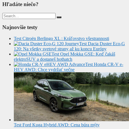
Hľadáte niečo?
Search
for:
Najnovšie testy
Test Citroën Berlingo XL : Kráľovstvo všestrannosti
Test Dacia Duster Eco-G
120: Na všetky svetové strany až ku koncu Európy
Test Opel Mokka GSE: Keď čakáš
elektroSUV a dostaneš hothatch
Test Honda CR-V e-
HEV AWD: Chce vydržať večne
Test Ford Kuga Hybrid AWD: Cena búra mýty