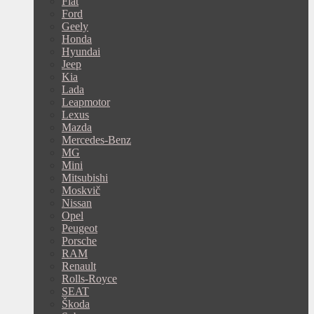
Fiat
Ford
Geely
Honda
Hyundai
Jeep
Kia
Lada
Leapmotor
Lexus
Mazda
Mercedes-Benz
MG
Mini
Mitsubishi
Moskvič
Nissan
Opel
Peugeot
Porsche
RAM
Renault
Rolls-Royce
SEAT
Škoda