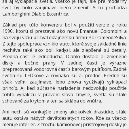
sa aj vyklápacie svetlá. Všetko je fajn, ale pre moderný
svet by bolo zaujímavé niečo zmeniť. A tu prichádza
Lamborghini Diablo Eccentrica.
Základ pre túto konverziu bol v použití verzie z roku
1990, ktorú si prestaval ako novú Emanuel Colombini a
na svoju víziu prizval dizajnérsku firmu BorromeodeSilva.
Z tejto spolupráce vzniklo auto, ktoré svoje základné línie
necháva také ako boli kedysi, ale zlepšené sú detaily.
Predná časť je jednoduchá, Diablo dostalo aj zmenené
disky a bočné prahy. V zadnej časti je výrazne
prepracovaná vodorovná časť s barovým pultíkom. Zadné
svetla sú LEDkové a rovnako sú aj predné. Predné sú
však veľmi zaujímavé, lebo znova využívajú vyklápací
princíp. Aj keď súčasné nariadenia nedovoľujú použitie
tohto vynálezu v pravom slova zmysle, svetlá sú stále
schované za krytom a ten sa sklápa do vnútra.
Ani nech sú vonkajšie zmeny akokoľvek drastické, stále
autu ostáva nádych deväťdesiatych rokov. Kde sa všetko
mení je interiér. Z trochu kamiónovej prístrojovej dosky je