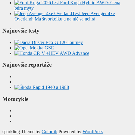
Test Ford Kuga Hybrid AWD: Cena
búra mýty
Test Jeep Avenger 4xe
Overland: Má štvorkolku a na nič sa nehrá
Najnovšie testy
Najnovšie reportáže
Motocykle
sparkling Theme by
Colorlib
Powered by
WordPress