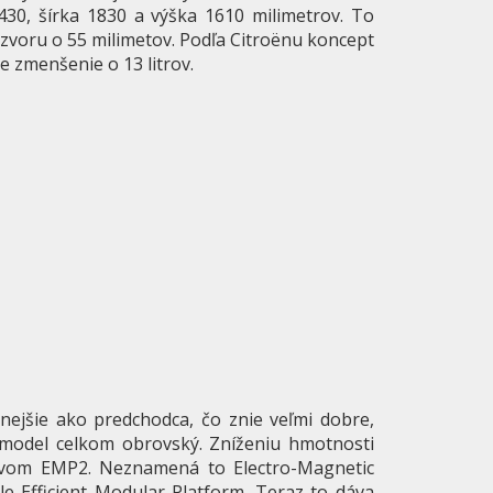
430, šírka 1830 a výška 1610 milimetrov. To
ázvoru o 55 milimetov. Podľa Citroënu koncept
e zmenšenie o 13 litrov.
ejšie ako predchodca, čo znie veľmi dobre,
 model celkom obrovský. Zníženiu hmotnosti
zvom EMP2. Neznamená to Electro-Magnetic
le Efficient Modular Platform. Teraz to dáva