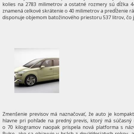
kolies na 2783 milimetrov a ostatné rozmery sú dĺžka 4
znamená celkové skrátenie o 40 milimetrov a predĺženie r
disponuje objemom batožinového priestoru 537 litrov, čo j
Zmenšenie previsov má naznačovať, že auto je kompaktn
hlavne pri pohľade na predný previs, ktorý má súčasný
o 70 kilogramov naopak prispela nová platforma s ná
Pulse, ako sa objavuje v hrách z deväťdesiatych rokov, a