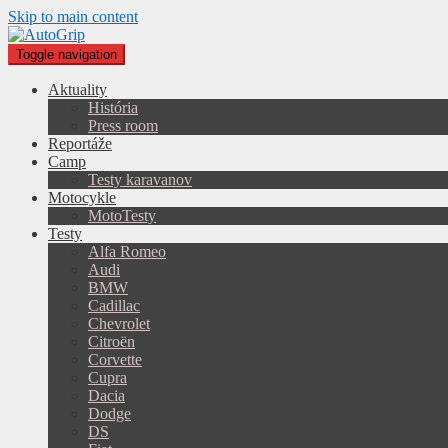
Skip to main content
Toggle navigation
Aktuality
História
Press room
Reportáže
Camp
Testy karavanov
Motocykle
MotoTesty
Testy
Alfa Romeo
Audi
BMW
Cadillac
Chevrolet
Citroën
Corvette
Cupra
Dacia
Dodge
DS