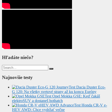
Hľadáte niečo?
Search
for:
Najnovšie testy
Test Dacia Duster Eco-
G 120: Na všetky svetové strany až ku koncu Európy
Test Opel Mokka GSE: Keď čakáš
elektroSUV a dostaneš hothatch
Test Honda CR-V e-
HEV AWD: Chce vydržať večne