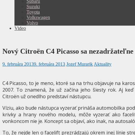
Subaru
Suzuki
Toyota
Volkswagen
Volvo
Video
Nový Citroën C4 Picasso sa nezadržateľne 
9. februára 2013
9. februára 2013
Jozef Murarik
Aktuality
C4 Picasso, to je meno, ktoré sa na trhu objavuje na kar
2007. To znamená, že už začína jeho šiesty rok. Aj keď 
Citroën už onedlho predstaví nástupcu.
Víziu, ako bude nástupca vyzerať prináša automobilka p
krivky a hrany nového modelu, môže vyzerať ako facelif
vonkoncom nie je. Koncept sa objaví, ako inak, na autosal
To, že nejde len o facelift prezrádzajú okrem inej línie str