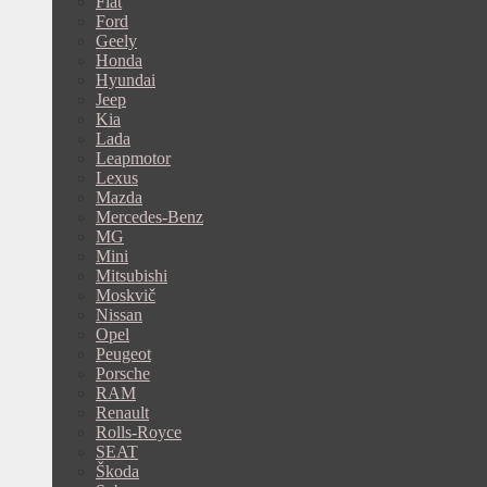
Fiat
Ford
Geely
Honda
Hyundai
Jeep
Kia
Lada
Leapmotor
Lexus
Mazda
Mercedes-Benz
MG
Mini
Mitsubishi
Moskvič
Nissan
Opel
Peugeot
Porsche
RAM
Renault
Rolls-Royce
SEAT
Škoda