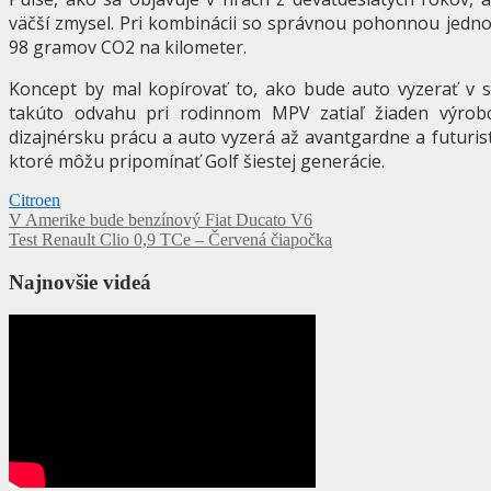
väčší zmysel. Pri kombinácii so správnou pohonnou jedno
98 gramov CO2 na kilometer.
Koncept by mal kopírovať to, ako bude auto vyzerať v sk
takúto odvahu pri rodinnom MPV zatiaľ žiaden výrobc
dizajnérsku prácu a auto vyzerá až avantgardne a futuris
ktoré môžu pripomínať Golf šiestej generácie.
Citroen
Navigácia
V Amerike bude benzínový Fiat Ducato V6
Test Renault Clio 0,9 TCe – Červená čiapočka
v
článku
Najnovšie videá