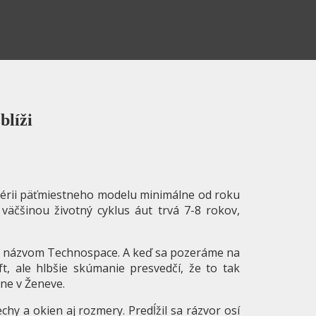
blíži
osérii päťmiestneho modelu minimálne od roku
väčšinou životný cyklus áut trvá 7-8 rokov,
od názvom Technospace. A keď sa pozeráme na
t, ale hlbšie skúmanie presvedčí, že to tak
óne v Ženeve.
echy a okien aj rozmery. Predĺžil sa rázvor osí