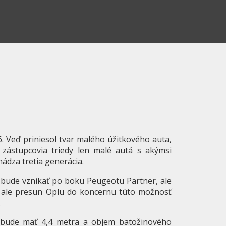
. Veď priniesol tvar malého úžitkového auta,
 zástupcovia triedy len malé autá s akýmsi
ádza tretia generácia.
 bude vznikať po boku Peugeotu Partner, ale
, ale presun Oplu do koncernu túto možnosť
.
 bude mať 4,4 metra a objem batožinového