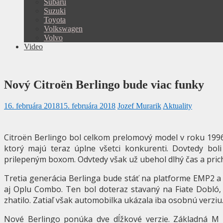
Subaru
Suzuki
Toyota
Volkswagen
Volvo
Video
Nový Citroën Berlingo bude viac funky
16. februára 2018
15. februára 2018
Jozef Murarik
Aktuality
Citroën Berlingo bol celkom prelomový model v roku 1996
ktorý majú teraz úplne všetci konkurenti. Dovtedy boli
prilepeným boxom. Odvtedy však už ubehol dlhý čas a prich
Tretia generácia Berlinga bude stáť na platforme EMP2 a
aj Oplu Combo. Ten bol doteraz stavaný na Fiate Dobló
zhatilo. Zatiaľ však automobilka ukázala iba osobnú verziu
Nové Berlingo ponúka dve dĺžkové verzie. Základná M