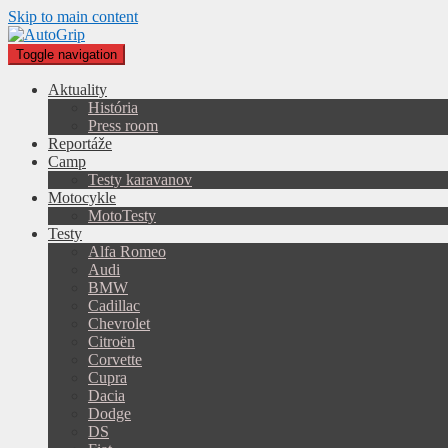
Skip to main content
Toggle navigation
Aktuality
História
Press room
Reportáže
Camp
Testy karavanov
Motocykle
MotoTesty
Testy
Alfa Romeo
Audi
BMW
Cadillac
Chevrolet
Citroën
Corvette
Cupra
Dacia
Dodge
DS