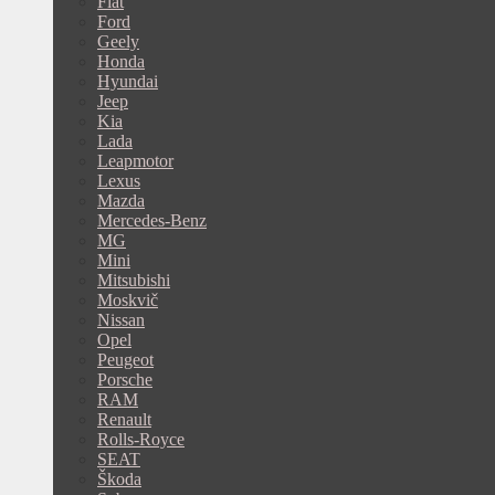
Fiat
Ford
Geely
Honda
Hyundai
Jeep
Kia
Lada
Leapmotor
Lexus
Mazda
Mercedes-Benz
MG
Mini
Mitsubishi
Moskvič
Nissan
Opel
Peugeot
Porsche
RAM
Renault
Rolls-Royce
SEAT
Škoda