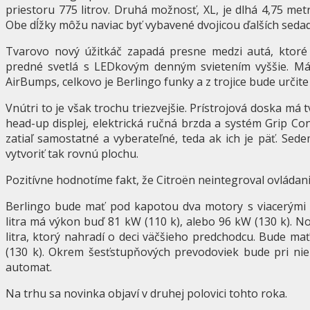
priestoru 775 litrov. Druhá možnosť, XL, je dlhá 4,75 metr
Obe dĺžky môžu naviac byť vybavené dvojicou ďalších sedadi
Tvarovo nový úžitkáč zapadá presne medzi autá, ktoré
predné svetlá s LEDkovým denným svietením vyššie. Má 
AirBumps, celkovo je Berlingo funky a z trojice bude urči
Vnútri to je však trochu triezvejšie. Prístrojová doska má 
head-up displej, elektrická ručná brzda a systém Grip Co
zatiaľ samostatné a vyberateľné, teda ak ich je päť. Se
vytvoriť tak rovnú plochu.
Pozitívne hodnotíme fakt, že Citroën neintegroval ovládani
Berlingo bude mať pod kapotou dva motory s viacerými 
litra má výkon buď 81 kW (110 k), alebo 96 kW (130 k). 
litra, ktorý nahradí o deci väčšieho predchodcu. Bude ma
(130 k). Okrem šesťstupňových prevodoviek bude pri ni
automat.
Na trhu sa novinka objaví v druhej polovici tohto roka.