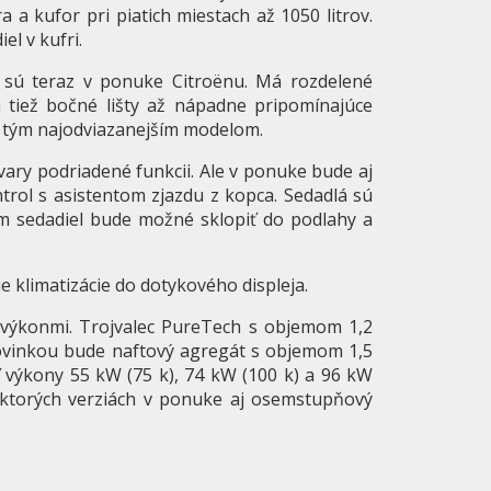
a a kufor pri piatich miestach až 1050 litrov.
el v kufri.
 sú teraz v ponuke Citroënu. Má rozdelené
tiež bočné lišty až nápadne pripomínajúce
te tým najodviazanejším modelom.
tvary podriadené funkcii. Ale v ponuke bude aj
ntrol s asistentom zjazdu z kopca. Sedadlá sú
dem sedadiel bude možné sklopiť do podlahy a
e klimatizácie do dotykového displeja.
výkonmi. Trojvalec PureTech s objemom 1,2
Novinkou bude naftový agregát s objemom 1,5
ť výkony 55 kW (75 k), 74 kW (100 k) a 96 kW
ektorých verziách v ponuke aj osemstupňový