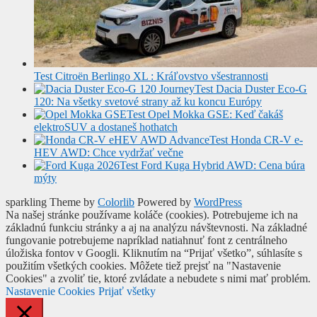
Test Citroën Berlingo XL : Kráľovstvo všestrannosti
Test Dacia Duster Eco-G
120: Na všetky svetové strany až ku koncu Európy
Test Opel Mokka GSE: Keď čakáš
elektroSUV a dostaneš hothatch
Test Honda CR-V e-
HEV AWD: Chce vydržať večne
Test Ford Kuga Hybrid AWD: Cena búra
mýty
sparkling Theme by
Colorlib
Powered by
WordPress
Na našej stránke používame koláče (cookies). Potrebujeme ich na
základnú funkciu stránky a aj na analýzu návštevnosti. Na základné
fungovanie potrebujeme napríklad natiahnuť font z centrálneho
úložiska fontov v Googli. Kliknutím na “Prijať všetko”, súhlasíte s
použitím všetkých cookies. Môžete tiež prejsť na "Nastavenie
Cookies" a zvoliť tie, ktoré zvládate a nebudete s nimi mať problém.
Nastavenie Cookies
Prijať všetky