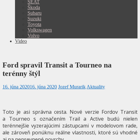
SEAT
Škoda
Subaru
Suzuki
Toyota
Volkswagen
Volvo
Video
Ford spravil Transit a Tourneo na
terénny štýl
16. júna 2020
16. júna 2020
Jozef Murarik
Aktuality
Toto je asi správna cesta. Nové verzie Fordov Transit
a Tourneo s označením Trail a Active budú nielen
terénnejšie vyzerajúcimi zástupcami v modelovom rade,
ale zároveň ponúknu reálne vlastnosti, ktoré sú vhodné
aj na nepsevnené povrchy.