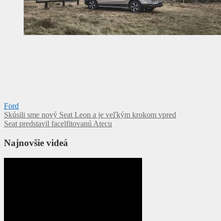
Ford
Navigácia
Skúsili sme nový Seat Leon a je veľkým krokom vpred
Seat predstavil facelfitovanú Atecu
v
článku
Najnovšie videá