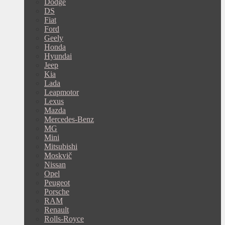
Dodge
DS
Fiat
Ford
Geely
Honda
Hyundai
Jeep
Kia
Lada
Leapmotor
Lexus
Mazda
Mercedes-Benz
MG
Mini
Mitsubishi
Moskvič
Nissan
Opel
Peugeot
Porsche
RAM
Renault
Rolls-Royce