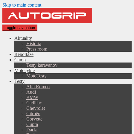
Skip to main content
Toggle navigation
Aktuality
História
Press room
Reportáže
Camp
Testy karavanov
Motocykle
MotoTesty
Testy
Alfa Romeo
Audi
BMW
Cadillac
Chevrolet
Citroën
Corvette
Cupra
Dacia