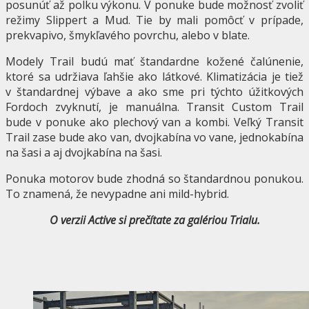
posunúť až polku výkonu. V ponuke bude možnosť zvoliť
režimy Slippert a Mud. Tie by mali pomôcť v prípade,
prekvapivo, šmykľavého povrchu, alebo v blate.
Modely Trail budú mať štandardne kožené čalúnenie,
ktoré sa udržiava ľahšie ako látkové. Klimatizácia je tiež
v štandardnej výbave a ako sme pri týchto úžitkových
Fordoch zvyknutí, je manuálna. Transit Custom Trail
bude v ponuke ako plechový van a kombi. Veľký Transit
Trail zase bude ako van, dvojkabína vo vane, jednokabína
na šasi a aj dvojkabína na šasi.
Ponuka motorov bude zhodná so štandardnou ponukou.
To znamená, že nevypadne ani mild-hybrid.
O verzii Active si prečítate za galériou Trialu.