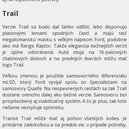
Trail
Verzie Trail sa budú dať ľahko odlíšiť, lebo disponujú
plastovými lemami spodných častí a majú tiež
megalomanskú masku s veľkým nápisom Ford, podobne
ako má Range Raptor. Takže elegancia bežnejších verzií
je úplne odstránená. Autá stoja na 16-palcových
zliatinových diskoch a na predných dverách môžu mať
logo Trail.
Veľkou zmenou je použitie samosvorného diferenciálu
mLSD, ktorý Ford vyvíjal spolu so špecialistami na
samosvory Quaife. Na nespevnených cestách sa tak Trail
dostane omnoho ďalej ako bežné verzie. Samosvoru bol
prispôsobený aj stabilizačný systém. A čo je plus, tak toto
riešenie nezvyšuje spotrebu.
Transit Trail môže mať aj pohon všetkých kolies. Je
primárne zadokolkou a na predok vie, v prípade potreby,