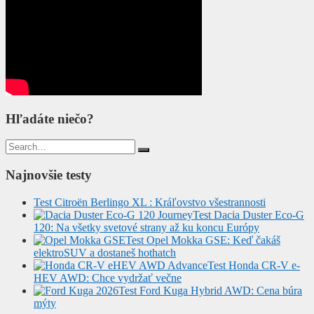
Hľadáte niečo?
Search
for:
Najnovšie testy
Test Citroën Berlingo XL : Kráľovstvo všestrannosti
Test Dacia Duster Eco-G
120: Na všetky svetové strany až ku koncu Európy
Test Opel Mokka GSE: Keď čakáš
elektroSUV a dostaneš hothatch
Test Honda CR-V e-
HEV AWD: Chce vydržať večne
Test Ford Kuga Hybrid AWD: Cena búra
mýty