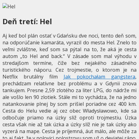
Deň tretí: Hel
Aj keď bol plán ostať v Gdańsku dve noci, tento deň som,
na odporúčanie kamaráta, vyrazil do mesta Hel. Znelo to
veľmi zvláštne, keď som sa pýtal na to, že aká je cesta
autom „to Hel and back.“ V zásade som mal výhodu v
stredajšom termíne, čiže bez nejakého zásadného
turistického náporu. Cez trojmestie, o ktorom je na
Netflix brutálny film
Jak pokochałam gangstera
,
prechádzam relatívne bez problému a v Gdynii znova
tankujem. Presne 2,59 zlotého za liter LPG, do nádrže mi
ale vošlo len 90 zlotiek. Stále mi to vychádza, že na jedno
natankovanie plnej by som prišiel poriadne cez 400 km.
Cesta do Helu vedie aj cez obec Władysławowo, kde sa
odbočuje priamo na úzky sliž oproti trojmestiu. Úzka
cesta však nie až tak úzka a úzky slíž nie je tak úzky ako
vyzerá na mape. Cesta je príjemná, áut málo, ale môže za
to aj fakt, že v polovici polostrovu som už o deviatej ráno.