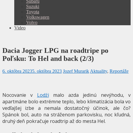
Subaru
Suzuki
Toyota
Volkswagen
Volvo
Video
Dacia Jogger LPG na roadtripe po
Poľsku: To Hel and back (2/3)
6. októbra 2023
5. októbra 2023
Jozef Murarik
Aktuality
,
Reportáže
Nocovanie v
Lodźi
malo azda jedinú nevýhodu, v
apartmáne bolo extrémne teplo, lebo klimatizácia bola vo
vedľajšej izbe a nemala dostatočný účinok, ale čo?
Spánok bol, auto na stráženom parkovisku, noc kľudná,
druhý deň pokračuje roadtrip až do mesta Hel.