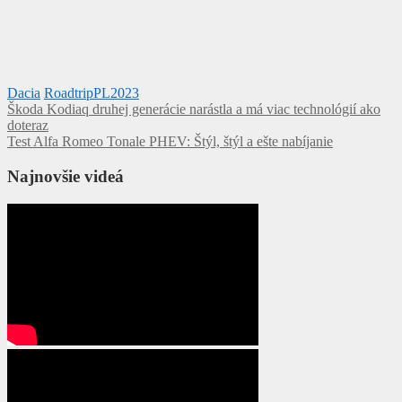
Dacia
RoadtripPL2023
Navigácia
Škoda Kodiaq druhej generácie narástla a má viac technológií ako
doteraz
v
Test Alfa Romeo Tonale PHEV: Štýl, štýl a ešte nabíjanie
článku
Najnovšie videá