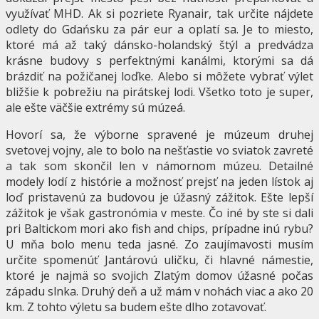
využívať MHD. Ak si pozriete Ryanair, tak určite nájdete
odlety do Gdańsku za pár eur a oplatí sa. Je to miesto,
ktoré má až taký dánsko-holandský štýl a predvádza
krásne budovy s perfektnými kanálmi, ktorými sa dá
brázdiť na požičanej loďke. Alebo si môžete vybrať výlet
bližšie k pobrežiu na pirátskej lodi. Všetko toto je super,
ale ešte väčšie extrémy sú múzeá.
Hovorí sa, že výborne spravené je múzeum druhej
svetovej vojny, ale to bolo na nešťastie vo sviatok zavreté
a tak som skončil len v námornom múzeu. Detailné
modely lodí z histórie a možnosť prejsť na jeden lístok aj
loď pristavenú za budovou je úžasný zážitok. Ešte lepší
zážitok je však gastronómia v meste. Čo iné by ste si dali
pri Baltickom mori ako fish and chips, prípadne inú rybu?
U mňa bolo menu teda jasné. Zo zaujímavosti musím
určite spomenúť Jantárovú uličku, či hlavné námestie,
ktoré je najmä so svojich Zlatým domov úžasné počas
západu slnka. Druhý deň a už mám v nohách viac a ako 20
km. Z tohto výletu sa budem ešte dlho zotavovať.