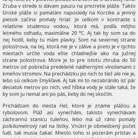
Zruba v strede si dávam pauzu na prezretie pláže. Takto
široké pláže si pamätám naposledy na Korzike a jemný
piesok začína pomaly hriať. Je celkom v kontraste s
relatívne studenou vodou, ktorá má, podľa môjho
letmého odhadu, maximálne 20 °C. Aj tak by som sa do
nej hodil, keby tu mám plavky. Som na severnej strane
polostrova, na tej, ktorá nie je v zálive a preto je v týchto
miestach určite voda ešte chladnejšie ako na južnej
strane polostrova. More je to pre istotu zhruba do 50
metrov od pobrežia predelené nádhernými vlnolamami z
kmeňov stromov. Na prechádzku po nich to tiež ale nie je,
lebo sú celkom šmykľavé. Aj tak mi to nezabránilo ísť pár
desiatok metrov po nich, veď hĺbka vody je stále taká, že
by som ju nemal ani po pás, keby do nej skočím.
Prichádzam do mesta Hel, ktoré je známe plážou a
rybolovom. Pláž asi vynechám, takisto vynechávam
záchrannú stanicu tuleňov, lebo má už ráno pomaly
polkilometrový rad na lístky. Vnútri je obmedzený počet
ľudí, tak musia čakať. Miesto toho si pozerám prístav a