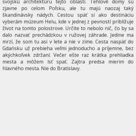
svojskú architektúru tejto oblasti. Tehlové domy sú
zjavne po celom Poľsku, ale tu majú naozaj taký
škandinávsky nádych. Cestou späť si ako destináciu
vyberám múzeum Helu, kde v jednej z pevností približuje
život na tomto polostrove. Určite to nebolo nič, čo by sa
dalo nazvať prechádzkou v ružovej záhrade. Jedine ma
mrzí, že som tu asi v lete a nie v zime. Cesta naspäť do
Gdańsku už prebieha veľmi jednoducho a príjemne, bez
akýchkoľvek zdržaní. Večer ešte raz krátka prehliadka
mesta a môžem ísť spať. Zajtra predsa mierim do
hlavného mesta. Nie do Bratislavy.