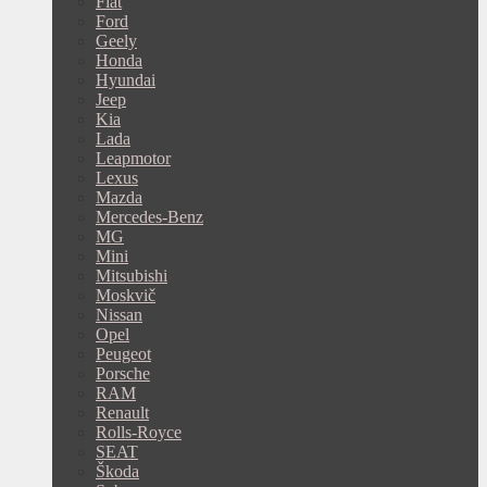
Fiat
Ford
Geely
Honda
Hyundai
Jeep
Kia
Lada
Leapmotor
Lexus
Mazda
Mercedes-Benz
MG
Mini
Mitsubishi
Moskvič
Nissan
Opel
Peugeot
Porsche
RAM
Renault
Rolls-Royce
SEAT
Škoda