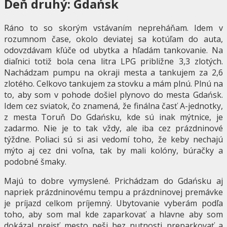
Deň druhý: Gdańsk
Ráno to so skorým vstávaním nepreháňam. Idem v
rozumnom čase, okolo deviatej sa kotúľam do auta,
odovzdávam kľúče od ubytka a hľadám tankovanie. Na
diaľnici totiž bola cena litra LPG približne 3,3 zlotých.
Nachádzam pumpu na okraji mesta a tankujem za 2,6
zlotého. Celkovo tankujem za stovku a mám plnú. Plnú na
to, aby som v pohode došiel plynovo do mesta Gdańsk.
Idem cez sviatok, čo znamená, že finálna časť A-jednotky,
z mesta Toruň Do Gdańsku, kde sú inak mýtnice, je
zadarmo. Nie je to tak vždy, ale iba cez prázdninové
týždne. Poliaci sú si asi vedomí toho, že keby nechajú
mýto aj cez dni voľna, tak by mali kolóny, búračky a
podobné šmaky.
Majú to dobre vymyslené. Prichádzam do Gdańsku aj
napriek prázdninovému tempu a prázdninovej premávke
je príjazd celkom príjemný. Ubytovanie vyberám podľa
toho, aby som mal kde zaparkovať a hlavne aby som
dokázal prejsť mesto peši bez nutnosti preparkovať a