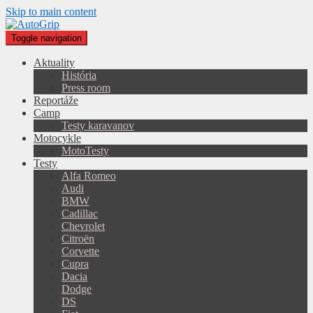
Skip to main content
Toggle navigation
Aktuality
História
Press room
Reportáže
Camp
Testy karavanov
Motocykle
MotoTesty
Testy
Alfa Romeo
Audi
BMW
Cadillac
Chevrolet
Citroën
Corvette
Cupra
Dacia
Dodge
DS